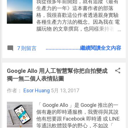
買哪個牌子好呢？ 於是出現了兩個情
我從很多年前開始，就有追蹤《最有
況，我看著一款藍色 D 牌的義大利細
生產力的一年》這本書作者的部落
麵，疑惑著之前買的時候他的麵條有
格，我很喜歡這位作者透過親身實驗
這麼細嗎？我們是不是買過他的粗一
各種生產力方法的概念。因為我在 電
點的麵條比較好吃呢？於是決定先跳
腦玩物 的文章撰寫，也同樣秉持著這
過這個藍色 D 牌。
樣的精神，無論是軟體工具，或是 時
間管理方法 、 筆記術 、 整理術 ，也
........................繼續閱讀全文內容
7 則留言
都是我驗證之後才寫出來的心得分
享。 這樣寫作看起來很耗費心力，但
其實也是我自己生活與工作的實踐過
程，我只是喜歡在人生中（或電腦
Google Allo 用人工智慧幫你把自拍變成
中）去嘗試許多最佳化的挑戰，體驗
獨一無二個人表情貼圖
看看什麼樣的方法與工具適合自己。
作者：
Esor Huang
這一方面提供給我很多素材可寫，另
5月 13, 2017
一方面卻也是我必然要面對的世界的
難題解決過程。 今年，默默的走過寫
「 Google Allo 」是 Google 推出的一
作電腦玩物的 10 週年，讓我開始去
個有趣的即時通服務，我覺得與其說
回想一個問題，在我嘗試的這麼多方
他有想要跟 Facebook 即時通 或 LINE
法中，有哪些生產力方法真正變成我
等通訊軟體競爭的野心，不如說「