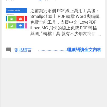
之前寫完兩個 PDF 線上萬用工具後：
Smallpdf 線上 PDF 轉檔 Word 與編輯
免費全能工具，支援中文 iLovePDF
iLoveIMG 飛快的線上免費 PDF 轉檔
與圖片轉檔工具 就有不少朋友寫信來
跟我繼續推薦其他的線上 PDF 工具
（其實我在 電腦玩物 也寫過很多^^）
........................繼續閱讀全文內容
張貼留言
試用了幾個新的工具後，發現另一個
「 CleverPDF 」也是不錯的選擇，剛
好他也是那種多功能集合成一個網頁
的 PDF 線上工具包，可以和
SmallPDF 與 iLovePDF 做一個比較。