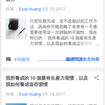
跟我推薦這款遊戲。而在經過了六年
作者：
Esor Huang
之久後，前陣子（2017年5月）「 To
5月 15, 2017
the Moon （去月球）」終於正式推出
了 Android 與 iOS 繁體中文版遊戲
只把任務完成，並不是最好的工作方
App ！ 之前在電腦上雖然有把「 To
法，因為你可能忽略了未來有一天會
the Moon （去月球）」列入願望清
需要使用這一次經驗的可能性。我在
單，但是坐在電腦桌前玩遊戲現在對
昨日的「 我所養成的 10 個最有生產
我來說愈來愈難空出時間，所以遲遲
力習慣，以及我如何養成這些習慣 」
沒有入手。而前幾天看到「 To the
一文中，寫到我有一個習慣是「反省
Moon （去月球）」手機 App 版推
時寫下下一次想要怎麼做」，有讀者
........................繼續閱讀全文內容
4 則留言
出，想說這是一個難得機會，手機版
來信問我說這是什麼意思？有沒有更
就能有更多「找空擋」玩遊戲的機
多實例？ 剛好前陣子發生一件有趣的
會，加上這款遊戲的遊戲時間頂多六
事情，我和老婆一起逛大賣場，看到
個小時，以手機遊玩來說也相對輕鬆
賣場裡擺出很多品牌的義大利麵，平
我所養成的 10 個最有生產力習慣，以及
無壓力，於是便立刻購買了「 To the
常很喜歡煮各種口味義大利麵的我，
我如何養成這些習慣
Moon （去月球）」多年後的手機重
想到家裡的義大利麵儲量快用完了，
製版。
作者：
Esor Huang
就提議再買幾包。那時當下看著有許
5月 14, 2017
多牌子的義大利麵條，猶豫起來應該