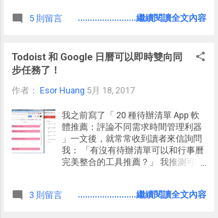
得許多畫家的喜愛，也有許多程式開
會從最基本的拼音與單字教起，慢慢
........................繼續閱讀全文內容
5 則留言
發者合力貢獻，於是現在的「
到幫你快速掌握基本會話能力。 在
MyPaint 」是一個簡潔、專注、反應
2014 年的時候，「 Duolingo 多鄰國
快捷的繪圖軟體。
」首次推出了中文服務，幫助中文使
用者學習英語，那時候我也做過這個
Todoist 和 Google 日曆可以即時雙向同
工具的詳細功能與用法介紹：「
步任務了！
Duolingo 遊戲化免費學英文，會上癮
作者：
Esor Huang
英語學習的 App 網站 」。 時隔多
5月 18, 2017
年，「 Duolingo 多鄰國 」的服務依
然很受歡迎，不過因為他的課程是結
我之前寫了「 20 種待辦清單 App 軟
合使用者貢獻來完成，所以推出新課
體推薦：評論不同需求時間管理利器
程的速度沒有想像中快，直到目前
」一文後，就常常收到讀者來信詢問
（2017年），中文學習者可以「用中
我： 「有沒有待辦清單可以和行事曆
文去學習」的語言也只有英語和西班
完美整合的工具推薦？」 我推測可能
牙語（未來可能有孵化中的法語）。
有兩種需求，第一種是希望任務不只
不過，今天「 Duolingo 多鄰國 」倒
可以用清單排序的方式條列，也可以
........................繼續閱讀全文內容
3 則留言
是推出了一個許多用戶期待已久的語
「在行事曆那樣的格式上規劃時
言學習課程：「 日文學習 」，可以用
間」，安排每一天足夠完成重要任務