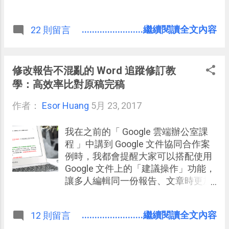
窗畫面的功能。 其實原本三星的手機
裡也有內建分割視窗功能，不過有很
........................繼續閱讀全文內容
22 則留言
多 App 不適用。但更新 Android 7.0
後實際測試， Android 7.0 的多視窗模
式可以支援雙畫面多工的 App 變多
了，起碼在我使用的 App 範圍內，無
修改報告不混亂的 Word 追蹤修訂教
論筆記、地圖、即時通、瀏覽器、影
學：高效率比對原稿完稿
片等都可以支援雙視窗（目前我尚未
作者：
Esor Huang
遇到不支援雙視窗的 App）。 我自己
5月 23, 2017
在更新到 Android 7.0 之前，就有設想
了一些雙視窗多工模式的 應用方法 ，
我在之前的「 Google 雲端辦公室課
在更新後，實際試試看，也覺得應該
程 」中講到 Google 文件協同合作案
會滿有幫助的，所以就寫成一篇操作
例時，我都會提醒大家可以搭配使用
教學與應用心得，來跟各位電腦玩物
Google 文件上的「建議操作」功能，
讀者分享。
讓多人編輯同一份報告、文章時更加
條理分明，修改更有效率。而這並非
Google 文件獨創功能，事實上這是來
........................繼續閱讀全文內容
12 則留言
自於 Word 上優秀的文書編輯老傳