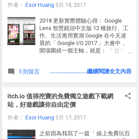
作者：
Esor Huang
寫成一篇文章：「 我的手機遺失流浪
5月 18, 2017
記：實測 Android 裝置管理員尋回手
機 」。當然不是說這樣的功能可以百
2018 更新實際體驗心得： Google
分之百找回遺失裝置，但起碼增加了
Lens 智慧鏡頭中文版 12 種旅行、工
成功率與安全性（萬不得已可以遠端
作、生活應用實測 Google 在今天凌
上鎖並清除手機資料）。 而經過了四
晨的「 Google I/O 2017 」大會中，
年之久，在 2017 年 5 月的今天，「
開場圍繞一個主軸，就是： 「 從行動
Android 裝置管理員」進行了一次大
優先的世界，轉換到 AI 優先的世界。
更新，換上了全新的名字與介面，現
」我所理解的 AI 優先，就是「讓 AI
........................繼續閱讀全文內容
5 則留言
在叫做「尋找我的裝置」，相信正名
先幫人處理好瑣事，接著人就可以進
之後，使用者也更能理解這個 App 的
一步更有效率的完成更有價值的
功能了。
事。」 之前我們透過行動裝置開啟了
數位應用的更多可能性，而現在
itch.io 值得挖寶的免費獨立遊戲下載網
Google 想要透過深度學習、人工智慧
站，好遊戲讓你自由定價
來開啟便捷科技生活。 這其實也是讀
作者：
Esor Huang
者們看我這兩年常常在 電腦玩物 或是
5月 17, 2017
講座課程中分享的主題，「智慧型的
工作方法」可以減少我們「人」去做
之前因為我寫了一篇「 線上免費玩百