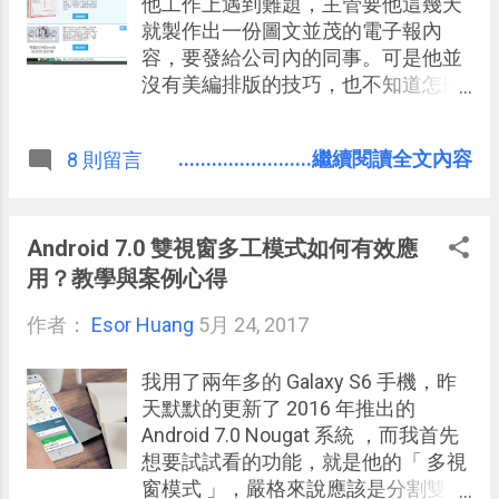
的事情上」，例如「 Evernote 整理3
他工作上遇到難題，主管要他這幾天
部曲-3：用最少記事本完成高效率管
就製作出一份圖文並茂的電子報內
理 」。 有些資料就是「需要他，但是
容，要發給公司內的同事。可是他並
不想看到他」，「需要他，但是留下
沒有美編排版的技巧，也不知道怎麼
來會造成干擾」，那麼這時候「封
寫網頁程式碼，有什麼辦法可以 快速
存」就會派上用場。 郵件如此，筆記
製作出排版精美、有模有樣的電子報
........................繼續閱讀全文內容
8 則留言
如此，照片當然也可能如此，於是，
內容 呢？ 我自己都是利用「
今天「 Google 相簿」在其網頁版、
MailChimp 」這個服務來完成，在一
Android 與 iOS App 上全面推出了一
定的寄送額度下，「 MailChimp 」其
個新功能：「相片封存」。
實也是免費的服務，他是一套完整的
Android 7.0 雙視窗多工模式如何有效應
電子報發信系統，不只可以製作排版
用？教學與案例心得
優美的電子報內容，也幫我們進行發
作者：
Esor Huang
信追蹤與名單管理。 但那位朋友覺得
5月 24, 2017
「 MailChimp 」功能太多，他就只是
想要快速排版出電子報內容的工具就
我用了兩年多的 Galaxy S6 手機，昨
好，於是我幫他尋找了一下，找到了
天默默的更新了 2016 年推出的
這個今天要介紹的「 BeeFree 」。
Android 7.0 Nougat 系統 ，而我首先
想要試試看的功能，就是他的「 多視
窗模式 」，嚴格來說應該是分割雙視