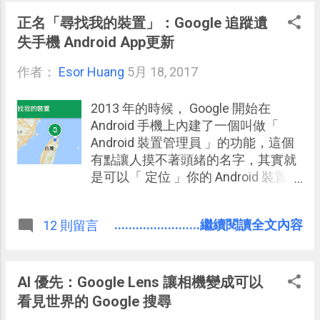
英語去學習日語，對於台灣用戶來
的時段。 第二種是平常行程會放在
說，只要有基本的英語能力，其實切
Google 日曆，而任務寫在待辦清單，
正名「尋找我的裝置」：Google 追蹤遺
換到「英語學日語」也不會是問題。
如果可以統一管理，或許能節省規劃
失手機 Android App更新
的時間，並且「看到自己還剩多少時
作者：
Esor Huang
間」。 我自己其實是沒有這樣的需
5月 18, 2017
求，我更喜歡 Google 日曆管理行程
與專案進度 ，然後 Evernote 專心列
2013 年的時候， Google 開始在
出任務計畫 ，讓任務不要被制約的時
Android 手機上內建了一個叫做「
間所拘束。 但是每個人本來就會有不
Android 裝置管理員 」的功能，這個
同的需求，以及不同的工作方法與情
有點讓人摸不著頭緒的名字，其實就
境，所以，現在有一個待辦工具可以
是可以「 定位 」你的 Android 裝置位
做到和行事曆的完美整合了！那就是
置，還能「 鎖住 」裝置、「 清除 」
知名的 「 Todoist 」 ， 在今天推出了
裝置、「 發出訊息與聲響 」，也就是
........................繼續閱讀全文內容
12 則留言
與「 Google 日曆 」 即時雙向同步 的
在遺失手機或平板時，幫我們追蹤找
深度整合功能 。
回裝置的功能。 我自己在 2014 年的
時候遇到一次手機遺失，也很幸運的
遇到拾金不昧的人，於是透過這個定
AI 優先：Google Lens 讓相機變成可以
位、發出訊息、發出鈴聲的方式，讓
看見世界的 Google 搜尋
我找回了手機，我也將其經驗與流程