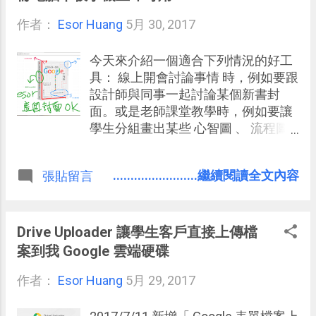
your inbox a better way 」。 「 Drag
作者：
Esor Huang
」是一個 Chrome 外掛，可以把
5月 30, 2017
Gmail 介面改造成「待辦、進行中、
完成」三欄看板，讓我們用「拖拉」
今天來介紹一個適合下列情況的好工
就能重新排序郵件的前後順序，或是
具： 線上開會討論事情 時，例如要跟
把郵件拉到不同的進度欄中，這樣一
設計師與同事一起討論某個新書封
來，用簡單方法，雜亂的郵件就變成
面。或是老師課堂教學時，例如要讓
可以依序工作的整齊清單了。
學生分組畫出某些 心智圖 、 流程圖
。或者自己要在簡報中即時繪圖說明
重點時。這些時刻，你可能會用得上
........................繼續閱讀全文內容
張貼留言
這個線上共用白板工具：「 Awwapp
」。 「 Awwapp 」來自「 A Web
Whiteboard App 」縮寫，名稱簡單易
懂，就是一塊網頁白板。但是「
Drive Uploader 讓學生客戶直接上傳檔
Awwapp 」最大特色就是非常「簡單
案到我 Google 雲端硬碟
易用」，任何人都能快速上手，而且
作者：
Esor Huang
作為一塊白板，他的「觸控反應非常
5月 29, 2017
靈敏」，可以在電腦、手機、平板等
各種裝置中非常順暢的進行觸控螢幕