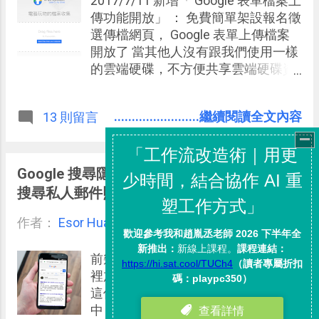
2017/7/11 新增「 Google 表單檔案上
的版書或繪圖。 更棒的是，「
傳功能開放」 ： 免費簡單架設報名徵
Awwapp 」甚至「不需註冊登入」就
選傳檔網頁， Google 表單上傳檔案
可以使用免費的基本功能，還包含多
開放了 當其他人沒有跟我們使用一樣
人一起「即時協同合作」！這讓臨時
的雲端硬碟，不方便共享雲端硬碟資
需要使用白板解說時，立刻就能開始
料夾時，你有沒有遇到過下面的麻煩
用，省去許多設定的麻煩時間。
問題： 老師要收學生的作業，希望把
........................繼續閱讀全文內容
13 則留言
學生的作業統一收集到自己的雲端硬
碟？但學生們不一定跟我使用一樣的
Google 雲端硬碟？也可能不方便使用
「 Google 雲端教室 」。 要接收客戶
Google 搜尋隱藏的「個人」分頁：直接
的大（量）檔案，但客戶沒有使用雲
搜尋私人郵件照片
端硬碟，變得很麻煩？ 要收集同學朋
作者：
Esor Huang
友的檔案，有沒有一個快速統一又方
5月 28, 2017
便的方法？ 今天這篇文章要介紹的方
法，可以幫我們 收集學生、客戶們的
前幾天開始， Google 搜尋的網頁版
大量大檔案 ，而且非常簡單易用。 透
裡加入了一個新的分頁：「個人」，
過「 Drive Uploader 」這個免費的線
這個新的搜尋模式隱藏在功能選單
上工具，可以讓其他人透過特殊網頁
中，用戶第一時間可能不會看到，但