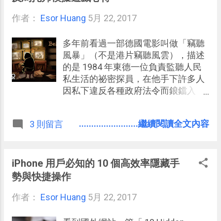
家來跟我一起回答問題，但其實是
作者：
Esor Huang
「真人差時紀錄對戰」，也就是根據
5月 22, 2017
那位玩家之間的回答紀錄來作答。 而
兩年之後（ 2017 年），已經一段時
多年前看過一部德國電影叫做「竊聽
間沒有更新的「知識王」，在前幾天
風暴」（不是港片竊聽風雲），描述
推出了「 知識王 LIVE 」最新版遊
的是 1984 年東德一位負責監聽人民
戲，在承襲了大多數遊戲機制下，最
私生活的祕密探員，在他手下許多人
大的改變就是加入了「 真正的好友即
因私下違反各種政府法令而鋃鐺入
時對戰 」，新的模式讓「 知識王
獄，人們沒有自己的隱私，而這位探
LIVE 」更適合當一個派對遊戲。
員也認為這就是一份為了生活的工
........................繼續閱讀全文內容
3 則留言
作，並不自責，但是後來在某次監聽
的過程中他對竊聽對象產生了同情，
於是在保有工作、不被政府發現的情
況下，他想要幫助他們躲過最後一次
iPhone 用戶必知的 10 個高效率隱藏手
的政府追緝。 而後東德解體，柏林圍
勢與快捷操作
牆倒塌，當年這位探員並沒有因為那
作者：
Esor Huang
次拯救成為英雄，事實上被他所害的
5月 22, 2017
人更多，但也沒有受到懲罰，他就是
默默的成為新的德國的一份子，融入