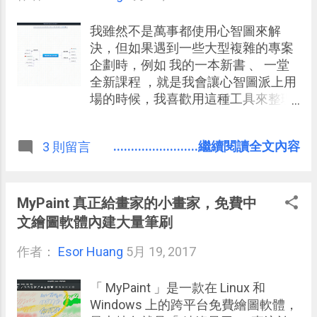
我雖然不是萬事都使用心智圖來解
決，但如果遇到一些大型複雜的專案
企劃時，例如 我的一本新書 、 一堂
全新課程 ，就是我會讓心智圖派上用
場的時候，我喜歡用這種工具來整理
我發散的思緒，以圖像化的方式整理
出架構大綱，這樣的用法我在之前的
........................繼續閱讀全文內容
3 則留言
「 心智圖方法教學我的真實經驗版，
發散到收納複雜思考的9步驟 」一文
中有詳細分享。 而我慣用的心智圖工
具，早期有線上可和 Google Drive 結
MyPaint 真正給畫家的小畫家，免費中
合的「 Coggle 」，近期則有推出線
文繪圖軟體內建大量筆刷
上版的「 XMind 」，這兩個工具都具
作者：
Esor Huang
備了一些專業心智圖需要的特殊功
5月 19, 2017
能，在免費版限制下也都可以有一定
程度使用（雖然我有使用其付費
「 MyPaint 」是一款在 Linux 和
版）。 今天，則要推薦另一個行之有
Windows 上的跨平台免費繪圖軟體，