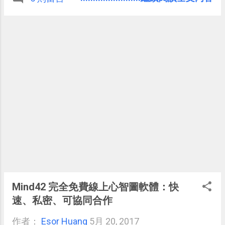
（對方不一定當下有空），但又省下
圖檔、縮小尺寸、裁切圖片與圖片轉
打字時間（尤其有時候業務出門在
檔。
外），可以用說的把想的說清楚。 我
雖然還是覺得用文字表達重要任務比
較清楚，但最近也開始感受到「不打
字用錄音傳訊」的好處。情境是我常
常要開車去接送老婆時，不方便打
字，打電話也花時間（還要等對方
接，跟對方應答），但又想趕快交代
老婆等我的地點，就發現用錄音傳訊
很方便（不用選字、不用注意鍵盤、
不用把想法轉成文字，可以減少很多
時間）。 於是，當昨天我和老婆兩人
平常使用的即時通軟體：「 Telegram
」推出 4.0 版，並且在語音傳訊功能
之外，又加入了「 短影片訊息 （
Mind42 完全免費線上心智圖軟體：快
Video Messages ）」，我們立刻感
速、私密、可協同合作
受到了這個功能的好處。
作者：
Esor Huang
5月 20, 2017