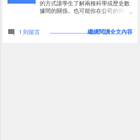
的方式讓學生了解兩種科學或歷史數
據間的關係。也可能你在公司的簡報
裡要呈現產品市佔、功能優劣、品牌
熱門度等的比較圖。 這時候，今天
........................繼續閱讀全文內容
1 則留言
Google 推出的免費新工具可以幫上你
的忙：「 Data Gif Maker 」，他可以
把兩種數據之間的對決過程製作成 動
畫圖 ，讓我們在網頁、簡報中，呈現
有趣好看，而且清晰易懂的比較。 「
Data Gif Maker 」由 Google News
Lab 開發，一開始是用來提供新聞報
導者一個更有趣呈現新聞數據的方
式，例如產品的銷售比，但是我實際
試用後，覺得也很適合讓老師、業
務、行銷人員來使用，可以用「簡單
方式」讓你的數據比較更加具有吸引
力。