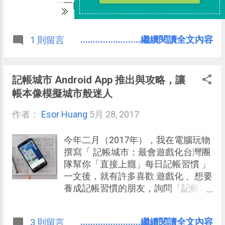
上傳大檔案到我指定的「 Google 雲
可以手動開啟。 開啟後，我們可以在
端硬碟 」資料夾中，而且他人不需要
Google 搜尋裡直接找 Gmail 郵件、
使用 Google Drive ，也不需要註冊登
Google 相簿 照片裡的內容。下面我
........................繼續閱讀全文內容
1 則留言
入，對他人來說是最簡單的上傳檔案
們就來實際看看這個新功能的效果。
方法，而對我來說則是收集檔案更省
事。
記帳城市 Android App 推出與攻略，讓
帳本像模擬城市般迷人
作者：
Esor Huang
5月 28, 2017
今年二月（2017年），我在電腦玩物
撰寫「 記帳城市：最會遊戲化台灣團
隊幫你「直接上癮」每日記帳習慣 」
一文後，就有許多喜歡 遊戲化 、想要
養成記帳習慣的朋友，詢問「記帳城
市」什麼時候會推出 Android 版本？
而隔了三個多月， 由台灣團隊開發的
........................繼續閱讀全文內容
3 則留言
「記帳城市」，終於在廣受好評與歡