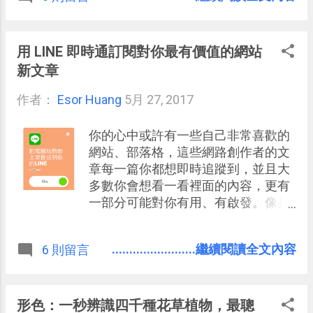
迎的 iOS 版之後，推出了 Android
App ！ 而且很棒的是，我在「 記帳城
市 」 iOS App 中紀錄的帳目，建築的
用 LINE 即時通訂閱對你最有價值的網站
模擬城市 ，都可以透過像是 Google
新文章
帳號的登入，雲端同步到我最新安裝
作者：
Esor Huang
的 Android App 中。 我其實是不喜歡
5月 27, 2017
記流水帳的人，理由我有在之前自己
的記帳方法中說明過：「 丟掉記帳軟
你的心中或許有一些自己非常喜歡的
體與 App ，轉個彎，我養成了記帳的
網站、部落格，這些網路創作者的文
習慣 」。但是為了想要知道「記帳城
章每一篇你都想即時追蹤到，並且大
市」的遊戲化過程對激勵我們記帳到
多數你會想看一看裡面的內容，更有
底有沒有幫助，所以自己 實際嘗試
一部分可能對你有用、有啟發。像是
「記帳城市」來記錄日常收支三個
我的「 電腦玩物 」（＾＾），或者對
月！
我自己來說，像是「 少數派 」、「
........................繼續閱讀全文內容
6 則留言
小強的時間管理博客 」也是這樣的部
落格。 這樣的網站難得，值得給予他
們「最高的注意力」（參考： 我如何
保護上網閱讀注意力？ ），他們應該
形色：一秒辨識四千種花草植物，最聰