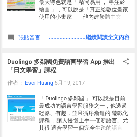
年，也受到許多好評的線上免費心智
最大特色就是「 精簡易用 ， 專注於
圖工具：「 Mind42 」，這是一款所
繪圖 」，可以說是「真正給數位畫家
有功能完全可免費使用的服務，並且
使用的小畫家」。他內建繁體中文
簡單易用，運作速度極快，而且製作
版，目前為止都常常保持更新，在電
的心智圖都可以私密保存（也可線上
腦上運作穩定且快速。 我自己並不會
........................繼續閱讀全文內容
張貼留言
公佈），還具備協同合作功能！
數位繪圖，但是我之前寫完「 10 款
免費電腦單機繪圖、修圖與照片編輯
軟體推薦下載 」一文後，讀者推薦我
應該要補充介紹「 MyPaint 」，所以
Duolingo 多鄰國免費語言學習 App 推出
雖然不夠專業，但就讓我以自己研究
「日文學習」課程
後的心得來為大家介紹。 「 MyPaint
作者：
Esor Huang
」這款免費繪圖軟體是由 Martin
5月 19, 2017
Renold 所開始的繪圖軟體專案，起因
於 2004 年 Martin Renold 買了一塊繪
「 Duolingo 多鄰國 」 可以說是目前
圖板，卻發現當時沒有一款繪圖軟體
最成功的語言學習服務之一，他透過
可以精準感應到他繪圖的速度與筆
輕鬆、有趣，並且循序漸進的 遊戲化
觸，於是他創建了「 MyPaint 」，希
課程 ，讓人慢慢上手一個新語言。尤
望有一個可以像實體繪畫一樣流暢的
其很 適合學習一個完全生疏的語言 ，
數位繪圖工具。後來「 MyPaint 」獲
他並非是一款單純 背單字 App ，而是