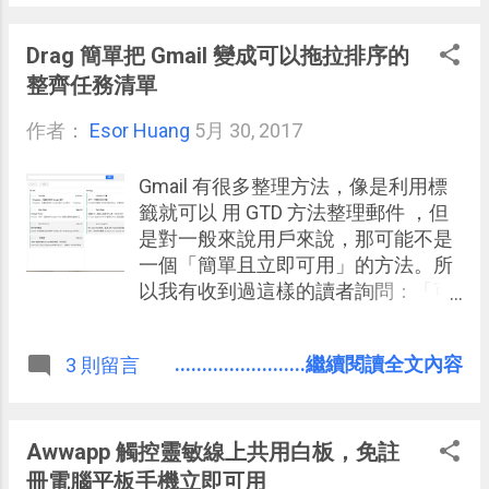
世界 83 個國家的街景，旅行了一千
六百萬公里。 過去幾年， Google 街
Drag 簡單把 Gmail 變成可以拖拉排序的
景常常有許多讓人驚艷的新地點上
整齊任務清單
線，或是有趣的新服務推出，不再只
作者：
Esor Huang
是馬路上的道路實景，街景的技術開
5月 30, 2017
始記錄世界上更多神奇而有意義的景
物。或許有一天這些景物可能在真實
Gmail 有很多整理方法，像是利用標
世界中消失，但起碼可以在 Google
籤就可以 用 GTD 方法整理郵件 ，但
街景留下歷史的見證。
是對一般來說用戶來說，那可能不是
一個「簡單且立即可用」的方法。所
以我有收到過這樣的讀者詢問：「可
以自己在 Gmail 中自由排序郵件順序
嗎？因為那樣我就可以依照任務進度
........................繼續閱讀全文內容
3 則留言
來安排郵件。」 可惜 Gmail 中只能依
照時間順序排序郵件，沒辦法根據任
務排序，除非我們安裝額外的外掛來
幫忙，像是今天要介紹的這個簡單易
Awwapp 觸控靈敏線上共用白板，免註
用的工具：「 Drag App | Manage
冊電腦平板手機立即可用