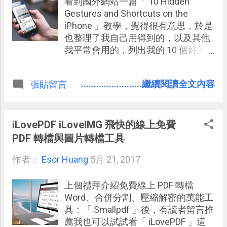
看到國外網站一篇「 10 Hidden
在市民的日常生活當中。 那部電影後
Gestures and Shortcuts on the
來得到奧斯卡的最佳外語片，電影中
iPhone 」教學，覺得很有意思，於是
沒有批判，也沒有頌揚，而是呈現出
也整理了我自己用得到的，以及其他
在一個被「老大哥」監控的極權國家
我平常會用的，列出我的 10 個好用
中，人性價值的扭曲與疏離，為了生
iPhone 手勢與快捷操作，提供讀者參
存某些道德被捨棄，而人們習以為
考。 尤其在 iPhone 6S 加入 3D
........................繼續閱讀全文內容
張貼留言
常。這時候，看電影的我們或許可以
Touch 功能， iPhone 開始有大螢幕
從旁觀者角度去批判，但 如果身歷其
手機後，慢慢的有許多互動方式適合
境的是你 ， 你會怎麼選擇呢？ 這不
這類裝置的用戶，但如果沒有深入研
會是一個簡單的答案，而現在我們可
究，可能很多手勢和快捷操作我們平
iLovePDF iLoveIMG 飛快的線上免費
以透過這款 2017 年目前為止最精彩
常沒有發現，這篇文章，就來介紹這
PDF 轉檔與圖片轉檔工具
的遊戲之一：「 Beholder 」，重新模
些可能隱藏起來但具有高效率實用性
擬一次 1984 那可怕的人性選擇，因
作者：
Esor Huang
的控制技巧。 使用 iPhone 的朋友，
5月 21, 2017
為你會發現，要當一個我們道德上認
或許可以學起來，變成 日常的操作習
可的好人，在那樣的情境竟會如此艱
慣 ，不僅很酷，也真的能節省不少操
上個禮拜介紹免費線上 PDF 轉檔
難。
作時間。而如果有你知道的其他隱藏
Word、合併分割、壓縮解密的萬能工
手勢與快捷操作，也歡迎留言一起分
具：「 Smallpdf 」後，有讀者留言推
享。
薦我也可以試試看「 iLovePDF 」這