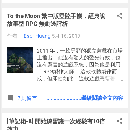
PDF 工具，用戶只要點選都可以免費
免註冊使用， 免費用戶每小時可以使
用兩次服務 ，就像打開一把瑞士刀，
To the Moon 繁中版登陸手機，經典說
就能解決你遇到的各種 PDF 需求。
故事型 RPG 無劇透評析
作者：
Esor Huang
5月 16, 2017
2011 年，一款另類的獨立遊戲在市場
上推出，他沒有驚人的聲光特效，也
沒有厲害的遊戲系統，因為他是利用
「 RPG製作大師 」這款軟體製作而
成，但即使如此，這款遊戲憑藉著「
說出好故事 」創造的感動，陸續在
Steam 等平台上順利推出，多年來也
........................繼續閱讀全文內容
7 則留言
一直維持著好口碑，甚至吸引許多玩
家對其劇情真相進行了各種猜測討
論。 這款遊戲便是「 To the Moon
（去月球） 」，知道我喜歡玩 RPG
[筆記術-8] 開始練習讓一次經驗有10倍
遊戲 的電腦玩物讀者，不時就會有人
效力