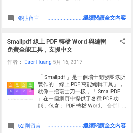
量的最大化，並且在丟出想法的過程
中先不做批評，從而讓一些更新的觀
........................繼續閱讀全文內容
張貼留言
點與方法被激發出來，最後才來做想
法的建設性整合。 這看似美妙的會議
方法，卻讓有些經歷過腦力激盪會議
的朋友叫苦連天，有時候那個丟出點
Smallpdf 線上 PDF 轉檔 Word 與編輯
子的過程會變得非常漫長，讓會議超
免費全能工具，支援中文
時。有時候雖然丟出的想法很多，但
作者：
Esor Huang
是真正新鮮的想法沒有出現，反而陷
5月 16, 2017
入都是同類想法的現象！ 為什麼頭腦
風暴有時無效？ 可能有幾種原因：
「 Smallpdf 」是一個瑞士開發團隊所
製作的「線上 PDF 萬能編輯工具」，
就像一把瑞士刀一樣，「 SmallPDF
」在一個網頁中提供了各種 PDF 功
能，包含： PDF 轉檔 Word、 合併與
分割 PDF、 PDF 轉 JPG、 PDF 簽名、
壓縮 PDF、 PDF 加密解密和 PDF 編輯
........................繼續閱讀全文內容
52 則留言
註解等等。 目前總共有 16 種線上