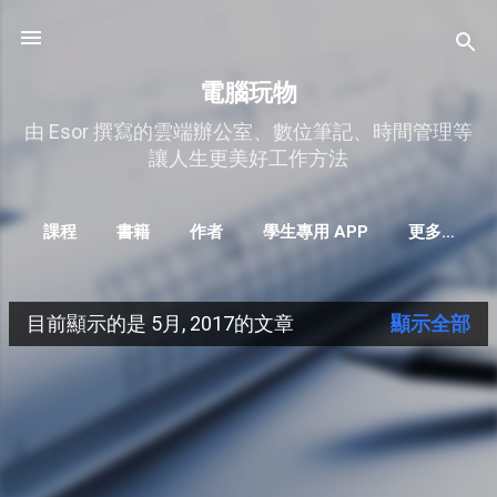
跳到主要內容
電腦玩物
由 Esor 撰寫的雲端辦公室、數位筆記、時間管理等
讓人生更美好工作方法
課程
書籍
作者
學生專用 APP
更多…
目前顯示的是 5月, 2017的文章
顯示全部
發
表
文
章