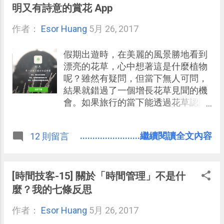
被放在 RSS 閱讀器 精選的資料夾分
明又有詩意的賞花 App
類中，讓我第一時間就能注意到他們
作者：
Esor Huang
有新文章，讓他們的新文章不會被其
5月 26, 2017
他雜訊干擾，而且可以自動的推送到
我的面前提醒我。 這時候，或許還可
假期出遊時，在美麗的風景勝地看到
以 利用「即時通」當作 RSS 閱讀器
漂亮的花草，心中想著這是什麼植物
，也就是這些高價值網站一有新文
呢？雖然有疑問，但當下無人可問，
章，就會自動發一則訊息到即時通
結果就錯過了一個增長花草見聞的機
裡，訊息中有新文章的標題、網址，
會。如果旅行的當下能透過花草認識
甚至內文的摘要，提醒我注意到他。
世界，相信也可以增加不少旅遊趣味
和記憶。 而今天要推薦的這款
........................繼續閱讀全文內容
12 則留言
Android 與 iPhone 上的免費中文
App：「 形色 」，號稱自己是「用一
次就上癮的識花神器」，可以幫你利
用機器辨識出 4000 種以上的花草植
[時間技客-15] 關於「時間管理」不是什
物品種，只要用相機拍下所見花草，
麼？我的七條反思
「形色」就能說出他的名字，還加上
作者：
Esor Huang
這個花草的相關中文詩詞與百科，可
5月 26, 2017
以說兼顧了「詩情畫意」與「自然知