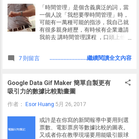
識」。 我實際測試，「形色」的拍照
「時間管理」是個含義廣泛的詞，當
辨識速度非常的快，真的就像其號稱
一個人說「我想要學時間管理」時，
的「一秒鐘」可以辨識出花名，在我
可能有一萬種可能的指涉，我自己就
所認識的範圍裡，他的辨識度也頗準
有很多親身經歷，有時候有企業邀請
確，更棒的是他還有社群功能，我們
我前去 講時間管理課程 ，口頭上他們
可以在真實的地圖上看到哪些地方有
說想學時間管理，但實際訪談後，才
哪些人拍下哪些花草。
發現他們真正需要且心中所想的，只
........................繼續閱讀全文內容
7 則留言
是增進工作效率的技巧，或者是 專案
管理 的流程，而非「時間管理」。 那
麼我心中所認為的「時間管理」，是
一種什麼方法呢？我就以時間管理中
Google Data Gif Maker 簡單自製更有
的一種技巧：「 想像你要達成的最終
吸引力的數據比較動畫圖
美好境界 」來解釋， 時間管理想要達
作者：
Esor Huang
成什麼目的？ 我認為是：
5月 26, 2017
或許是在你寫的新聞報導中要用到選
票數、電影票房等數據比較的圖表。
又或者你在教學現場要用能吸引眼球