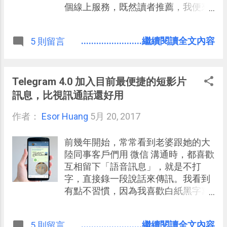
個線上服務，既然讀者推薦，我便來
試試看他和我之前介紹的許多 PDF 編
輯工具有何不同： Smallpdf 線上 PDF
........................繼續閱讀全文內容
5 則留言
轉檔 Word 與編輯免費全能工具，支
援中文 PDF 轉 Word 線上 Cometdocs
完美的中文版面轉檔 UnityPDF 合併分
割插入加密 PDF！ 閱讀器做不到的一
Telegram 4.0 加入目前最便捷的短影片
次解決 雲端文書推薦：專業俐落
訊息，比視訊通話還好用
DocHub 免費 PDF 線上編輯 研究之後
作者：
Esor Huang
發現，「 iLovePDF 」其實跟
5月 20, 2017
Smallpdf 一樣是一個萬能工具箱的概
念，在一個網頁中提供了壓縮 PDF、
前幾年開始，常常看到老婆跟她的大
PDF 轉檔 Office 文件、合併分割、加
陸同事客戶們用 微信 溝通時，都喜歡
上浮水印等等功能，而且一樣免費，
互相留下「語音訊息」，就是不打
甚至免註冊也能使用所有功能。 另外
字，直接錄一段說話來傳訊。我看到
「 iLovePDF 」團隊還有推出另一個
有點不習慣，因為我喜歡白紙黑字寫
服務叫做「 iLoveIMG 」，同樣的萬
清楚訊息，但老婆說，這其實就好像
能工具箱概念，不過這次是要解決圖
開會互動一樣，只是不需要即時通話
........................繼續閱讀全文內容
5 則留言
片處理時的一些瑣碎問題，例如壓縮