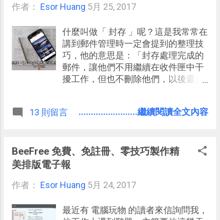
作者：
Esor Huang
」。 而今天要介紹的是一款 Android
5月 25, 2017
上影片、音樂、鈴聲的分割、合併、
轉檔、截取 App ，他的名字叫做：「
什麼叫做「 封存 」呢？這是我常常在
Timbre 」，最近這個禮拜在國外的
講到郵件管理時一定會提到的整理技
Reddit 論壇上獲得很大的好評與討
巧，他的意思是：「封存處理完成的
論，為什麼呢？也一樣就在於「簡潔
郵件，讓他們不用繼續在收件匣中干
快速」四個字。
擾工作，但也不刪除他們，以後還是
可以搜尋到」，例如：「 如何高效率
的重新整理郵件？我的真實工作步驟
........................繼續閱讀全文內容
13 則留言
完整分 享」、「 Outlook 搞定 GTD 時
間管理： 8 個 Outlook 任務排程技巧
教學 」。 我甚至在 Evernote 的筆記
整理流程中也用上「封存」的概念，
BeeFree 免費、免註冊、零技巧製作精
那些已經處理完成的任務筆記，那些
美排版電子報
已經過去的生活日記，或是那些未來
作者：
Esor Huang
不知道什麼時候才會用到的資料性內
5月 24, 2017
容，我也會先「封存整理」，這樣我
就能更專注在「現在真正有需要處理
最近有 電腦玩物 的讀者來信詢問我，