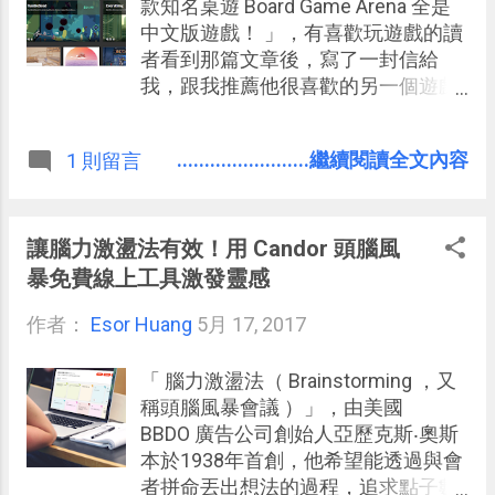
瑣事的時間，從而「人」更有時間花
款知名桌遊 Board Game Arena 全是
在重要的事情上，而且這樣的工作流
中文版遊戲！ 」，有喜歡玩遊戲的讀
程會非常簡單易學，更「符合人
者看到那篇文章後，寫了一封信給
性」，因為很多煩人步驟都可以交給
我，跟我推薦他很喜歡的另一個遊戲
機器自動完成，例如不用再整理相
下載平台，就是今天要介紹的「
簿。這同時也是我的新書命名為《 比
itch.io 」。 電腦玩物上的朋友或許常
........................繼續閱讀全文內容
1 則留言
別人快一步的 Google 工作術 》的原
看我提到像是「 Steam 」、「 GOG
因。
」這些遊戲商店，而「 itch.io 」則是
近幾年在國外愈來愈受到關注的另一
個遊戲商店，他自稱是線上搜尋、分
讓腦力激盪法有效！用 Candor 頭腦風
享獨立遊戲的最簡單平台，並且確實
暴免費線上工具激發靈感
具有一些與眾不同的特色。 「 itch.io
作者：
Esor Huang
」成立於 2013 年，發展至今（2017
5月 17, 2017
年）已經收錄了 6 萬 4 千多款「 獨立
遊戲（ Indie Game ） ，其中有 6 萬
「 腦力激盪法（ Brainstorming ，又
款都是免費下載（或是自由定價），
稱頭腦風暴會議 ）」，由美國
成長速度可謂飛快。
BBDO 廣告公司創始人亞歷克斯‧奧斯
本於1938年首創，他希望能透過與會
者拼命丟出想法的過程，追求點子數