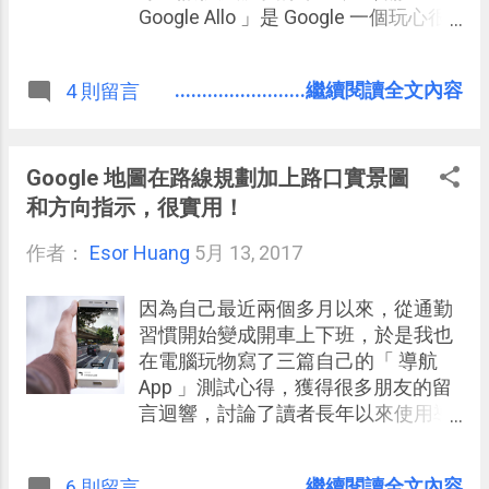
的「習慣」，並且是我還會一直想要
Google Allo 」是 Google 一個玩心很
保持下去的高生產力習慣呢？
重的實驗，比起考慮市場競爭性，
Allo 其實更大膽地放入了很多「想像
........................繼續閱讀全文內容
4 則留言
性」功能，然後測試用戶到底會如何
使用它們。 例如在即時通中放入了一
個「 Google 個人助理 」，讓用戶可
以跟助理玩、跟助理問問題，嘗試在
Google 地圖在路線規劃加上路口實景圖
跟朋友對話時使用智慧型助理來輔助
和方向指示，很實用！
對話內容，這部分我有做過一系列的
作者：
Esor Huang
中文指令實測：「 Google Allo 聊天可
5月 13, 2017
用 Google 個人助理中文指令 15則實
測教學 」。 而最近「 Google Allo 」
因為自己最近兩個多月以來，從通勤
又有好玩的新功能推出，就是利用機
習慣開始變成開車上下班，於是我也
器學習分析你的自拍照，然後結合藝
在電腦玩物寫了三篇自己的「 導航
術家手繪素材，把你的自拍照變成獨
App 」測試心得，獲得很多朋友的留
一無二的個人專屬表情貼圖。
言迴響，討論了讀者長年以來使用導
航軟體的優劣心得，有興趣的朋友可
以分別參考： Google 地圖手機導航
........................繼續閱讀全文內容
6 則留言