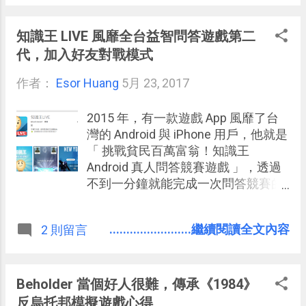
統：「 Word 追蹤修訂終於出現在
Google Docs！論文改稿必備 」。 但
是我也發現，有很多原本使用 Word
知識王 LIVE 風靡全台益智問答遊戲第二
進行文書處理的朋友，不一定有發現
代，加入好友對戰模式
裡面藏了一個叫做「追蹤修訂」的好
作者：
Esor Huang
功能，因此決定寫一篇文章來介紹一
5月 23, 2017
下。 Word 的「追蹤修訂」主要用在
這樣的情境：老師要幫學生批改報
2015 年，有一款遊戲 App 風靡了台
告、論文時；要在同事或客戶的文件
灣的 Android 與 iPhone 用戶，他就是
上提供修改建議時；自己要幫自己寫
「 挑戰貧民百萬富翁！知識王
的文章做修改潤飾時。這些時候，如
Android 真人問答競賽遊戲 」，透過
果希望能夠有一個方法可以「不直接
不到一分鐘就能完成一次問答競賽的
改動原稿的進行修改，事後可以隨時
「輕鬆性」，以及玩家之間互相對決
比對、確認、取消修改」，那麼就可
的「挑戰性」，和以金幣為籌碼的
........................繼續閱讀全文內容
2 則留言
以用上 Word 的追蹤修訂（或是
「競爭機制」，兼顧了休閒與成就
Google 文件的建議操作 ）。
感，「知識王」成為當年度最火紅的
App 之一。 當年的「知識王」雖然說
主打和真正的玩家對決，但並非線上
Beholder 當個好人很難，傳承《1984》
即時遊戲，看起來是自由配對真人玩
反烏托邦模擬遊戲心得