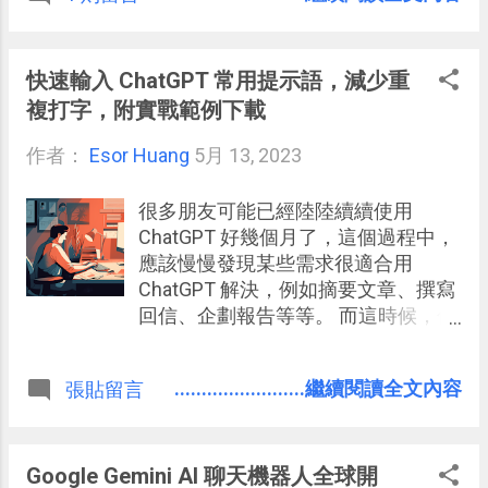
者利用外掛查詢某道料理的食譜，並
在其他服務中查詢食材的熱量，最後
幫我們把統整的食譜表格發到自己的
快速輸入 ChatGPT 常用提示語，減少重
社群網站。
複打字，附實戰範例下載
作者：
Esor Huang
5月 13, 2023
很多朋友可能已經陸陸續續使用
ChatGPT 好幾個月了，這個過程中，
應該慢慢發現某些需求很適合用
ChatGPT 解決，例如摘要文章、撰寫
回信、企劃報告等等。 而這時候，你
是否在使用 ChatGPT 的過程中，常常
覺得要重複輸入繁瑣的提示語有點麻
........................繼續閱讀全文內容
張貼留言
煩呢？
Google Gemini AI 聊天機器人全球開