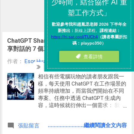
ChatGPT Shared Links 指南，不只是分
享對話的 7 個工作應用案例
作者：
Esor Huang
5月 28, 2023
相信有些電腦玩物的讀者朋友跟我一
樣，每天使用 ChatGPT 在工作場景的
頻率持續增加，而當我們開始在不同
專案、任務中透過 ChatGPT 生成內
容，這時候就衍伸出一個需求： 我們
需要一個有效且直觀的方式來分享我
們與 AI 的對話過程 。
........................繼續閱讀全文內容
張貼留言