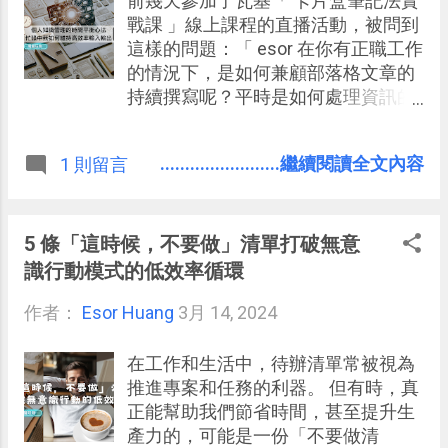
前幾天參加了瓦基「 卡片盒筆記法實
戰課 」線上課程的直播活動，被問到
這樣的問題：「 esor 在你有正職工作
的情況下，是如何兼顧部落格文章的
持續撰寫呢？平時是如何處理資訊的
輸入與輸出流程？」這個問題，讓我
重新仔細檢討了一下自己平時如何在
........................繼續閱讀全文內容
1 則留言
資訊的輸入與輸出之間達到平衡。
5 條「這時候，不要做」清單打破無意
識行動模式的低效率循環
作者：
Esor Huang
3月 14, 2024
在工作和生活中，待辦清單常被視為
推進專案和任務的利器。 但有時，真
正能幫助我們節省時間，甚至提升生
產力的，可能是一份「不要做清