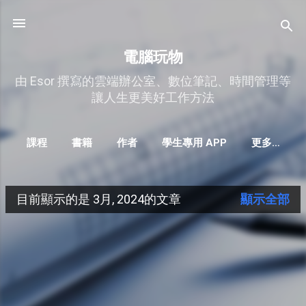
跳到主要內容
電腦玩物
由 Esor 撰寫的雲端辦公室、數位筆記、時間管理等
讓人生更美好工作方法
課程
書籍
作者
學生專用 APP
更多…
目前顯示的是 3月, 2024的文章
顯示全部
發
表
文
章