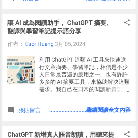
篇心得文章，就要分享 Arc 核心瀏覽
介面如何改造我們的上網工作流程 。
2025/10/6 更新 ： Perplexity 免費開
讓 AI 成為閱讀助手， ChatGPT 摘要、
放 Comet AI 瀏覽器，實測 AI 自動操
翻譯與學習筆記提示語分享
作網站功能完成重複性工作
作者：
Esor Huang
3月 05, 2024
利用 ChatGPT 這類 AI 工具來快速進
行文章摘要、學習筆記，相信是不少
人日常最普遍的應用之一。也有許許
多多的 AI 摘要工具，來協助解決這類
需求。我自己在日常的閱讀新資訊流
程中，也慢慢累積出一套慣用的摘要
筆記流程，以及反覆使用的 ChatGPT
........................繼續閱讀全文內容
張貼留言
摘要提示語，今天這篇文章就來跟大
家分享。
ChatGPT 新增真人語音朗讀，用聽來提