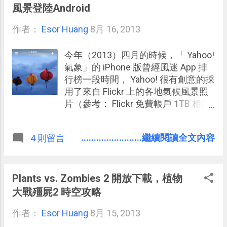
開始準備出門之間有30分鐘的空檔，
風景登陸Android
只要我能六點起床就一定能空出這段
作者：
Esor Huang
時間；又或者我每天上下班通勤時間
8月 16, 2013
也是固定的空檔，等車與搭車時間不
會有太大改變。 把一些短時間可以完
今年（2013）四月的時候，「 Yahoo!
成的常態任務固定在這些常態空檔裡
氣象」的 iPhone 版曾經風迷 App 排
面做，以免干擾正式工作時的效率與
行榜一段時間， Yahoo! 很有創意的採
節奏 。 第二種則是 「意外空檔」 ，
用了來自 Flickr 上的各地氣候風景照
有時候要等的人遲到，有時候會議提
片（參考： Flickr 免費帳戶 1TB 相簿
早結束了，這些臨時的小驚喜（是
），如果你要看京都的天氣，那麼天
的，有人遲到換個角度想，我就多出
氣預報除了冷冰冰的數據外，還會送
........................繼續閱讀全文內容
4 則留言
了一些自己的小時間）都是我們可以
上一張符合當下季節、氣象的京都風
好好利用的寶貴時間。但因為太意
景照片。 我以前推薦過一款電腦桌面
外，因此無法事先安排常態任務，於
螢幕保護程式：「 YoWindow 」可以
是有時候就可以 把一些「緊急」瑣事
在螢幕上動態顯示出真實天氣動畫，
Plants vs. Zombies 2 開放下載，植物
預留在這些空檔做 。沒錯！我說的是
但「 Yahoo! 氣象 」用真實地點的真
大戰殭屍2 時空攻略
「緊急」瑣事，因為這些意外空檔其
實天氣風景照片呈現 ，不僅讓我們直
實每天都可能發生。 2016/6 延伸參
作者：
Esor Huang
觀的了解氣象，彷彿身處當地之餘，
8月 15, 2013
考： 成為高效率通勤族必備的十種
也讚嘆地球上原來有這麼多美麗風