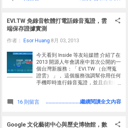
腦、 Android 和 iOS 等裝置上閱讀新
聞，選擇不同的閱讀模式，管理自己
的訂閱分類，並且透過 Feedly Cloud
EVI.TW 免錄音軟體打電話錄音蒐證，雲
在不同的行動 App 中同步自己的新文
端保存證據實測
章內容。 而在 Feedly Pro 付費版中，
作者：
Esor Huang
新增的項目包含了「 內文搜尋 」、
8月 03, 2013
「安全連線」與「 Evernote 整合
」，還有更直接的客服問題支援。今
今天看到 Inside 等友站媒體 介紹了在
年秋天即將推出的付費模式為月費 5
2013 開源人年會講座中首次公開的一
美金，年費 45 美金，目前在 Beta 募
個台灣新服務：「 EVI.TW （台灣蒐
資階段則可以直接購買 99 美金的終
證雲） 」， 這個服務強調幫你用任何
生版（終生版限量5000個名額，根據
手機即時進行錄音蒐證，並且自動把
網友回報已經全部售罄）。 相信喜
錄音檔案保存在雲端 ，一大特色是保
歡電腦玩物的朋友中有很多 RSS 新聞
證錄音檔不會被任何人（包含你自
........................繼續閱讀全文內容
16 則留言
訂閱管理服務的愛用者，我覺得現狀
己）刪除，可以隨時找回並下載檔
下還是會需要一個穩定有用的新聞訂
案。 這裡提到的任何手機就是「非智
閱工具來處理大量的新聞資料，而現
慧型手機」也適用，任何手機不需安
在沒有免費的 Google Reader 可以
裝 App，也不需事先註冊，遇到緊急
Google 文化藝術中心與歷史博物館，數