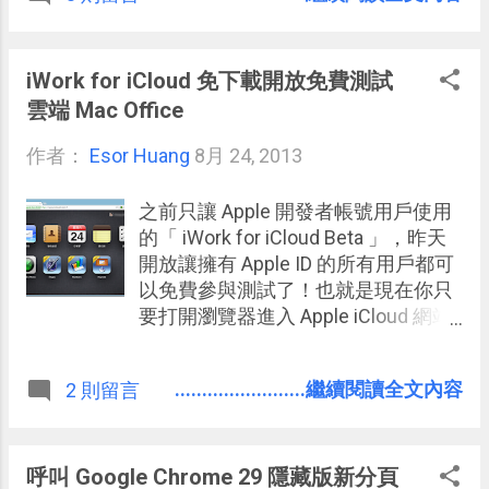
了幾個賽道後，我感覺這次城市裡的
場景更加精細，例如日本東京雨夜就
非常迷人，賽車碰撞後的破壞效果更
iWork for iCloud 免下載開放免費測試
華麗，光影的表現也有豐富層次。而
雲端 Mac Office
延續順手的操控外，這一次「
作者：
Esor Huang
Airbone 」強調的飛車特技讓比賽中
8月 24, 2013
可以有一些超現實但熱血的衝刺、飛
躍、大迴轉，不只好玩，這些特技也
之前只讓 Apple 開發者帳號用戶使用
可以賺取分數。 除了畫面特效外，「
的「 iWork for iCloud Beta 」，昨天
Asphalt 8: Airborne 」在遊戲性上也
開放讓擁有 Apple ID 的所有用戶都可
有突破，這一次每個城市賽道裡有更
以免費參與測試了！也就是現在你只
多隱藏跑道，感覺更逼近在真正的廣
要打開瀏覽器進入 Apple iCloud 網站
大城市裡賽車，隨時都能跑到和別人
（參考： Apple iCloud 網頁版正式補
不同的小巷、地道、懸崖上。而遊戲
完雲端待辦事項、備忘錄工具 ）， 用
........................繼續閱讀全文內容
2 則留言
模式除了生涯職業賽外，也加入了和
你的 Apple ID 登入，就能線上編輯
朋友的非同步競賽，以及增加到8人
Mac Office 的雲端版文書系統，也支
即時在線的線上比賽。
援微軟 Office 文件格式的編輯 。 「
iWork for iCloud Beta 」包含
呼叫 Google Chrome 29 隱藏版新分頁