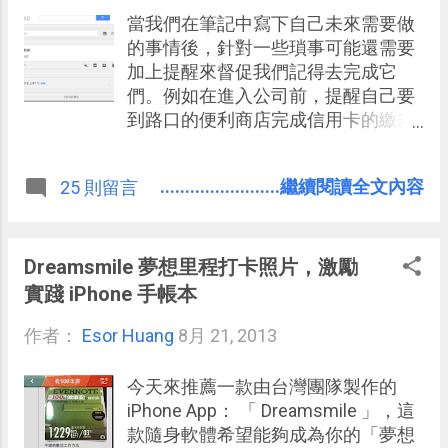
當我們在筆記中寫下自己未來需要做
的事情後，針對一些瑣事可能還需要
加上提醒來督促我們記得去完成它
們。例如在進入公司前，提醒自己要
到路口的便利商店完成信用卡的繳款
（地點提醒）；又或者禮拜四的晚上
通知自己去領取已經到貨的購物包裹
........................繼續閱讀全文內容
25 則留言
（時間提醒）。 今天，推出一段時間
的 Google Keep 進行了重大更新，在
網頁、 Android 推出了時間提醒、地
點通知功能。 你可以在任何一則
Dreamsmile 夢想里程打卡照片，激勵
Keep 便利貼中加上提醒，時間一
實踐 iPhone 手帳本
到，或是你進入該地點後，就會在電
作者：
Esor Huang
腦、手機上發出通知，也提供了暫時
8月 21, 2013
延後等相關設定。 2014/11 更新，更
多的地點提醒 App ： 5個地點提醒
今天來推薦一款由台灣團隊製作的
App 比時間提醒更能產生真正有效提
iPhone App： 「 Dreamsmile 」，這
醒
款隨身軟體希望能夠成為你的「夢想