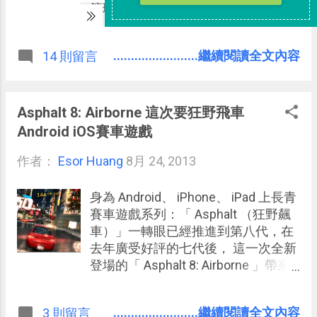
管理精神，甚至打開我們的皮夾裡面
都藏了緊急備用的小紙筆！ 但靈活運
用紙本手帳的 Ada ，和常常推廣
........................繼續閱讀全文內容
14 則留言
Evernote 數位筆記的我，即使在共通
的時間管理、資料整理觀念下，當然
也有許多方法上的不同，導致原本一
個小時的會議，聊了兩個小時還意猶
Asphalt 8: Airborne 這次要狂野飛車
未盡。 我是「 筆記女王 Ada 」的忠
Android iOS賽車遊戲
實讀者，她寫的筆記書本本暢銷，我
作者：
Esor Huang
也都一一收藏，所以這一次有機會邀
8月 24, 2013
請到這位手帳高手，讓我興奮不已，
請大家好好期待， 這一次我和 Ada 一
身為 Android、 iPhone、 iPad 上長青
定會安排出最精采的數位、紙本筆記
賽車遊戲系列：「 Asphalt （狂野飆
對話 ，激盪共通的想法，也激發相異
車）」一轉眼已經推進到第八代，在
的火花，讓各位有一次全面性的筆記
去年廣受好評的七代後， 這一次全新
方法震撼。
登場的「 Asphalt 8: Airborne 」帶來
全新亮眼跑車、逼真賽車畫面與音
效、更複雜多變的各國城市賽道，還
........................繼續閱讀全文內容
3 則留言
有讓人血脈賁張的飛車特技 。 初步玩