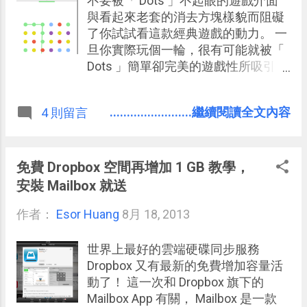
不要被「 Dots 」不起眼的遊戲介面
方滑動拉出的功能選單、可以搜尋播
與看起來老套的消去方塊樣貌而阻礙
放清單，以及許多介面上的小細節改
了你試試看這款經典遊戲的動力。 一
進，整體來說讓 YouTube 的欣賞體驗
旦你實際玩個一輪，很有可能就被「
達到了新的層次。
Dots 」簡單卻完美的遊戲性所吸引
，在同中有異的玩法中沉迷於 60 秒
益智又有成就感的一次一次挑戰。 「
........................繼續閱讀全文內容
4 則留言
Dots 」的遊戲規則容易理解，就是盡
可能一次連出最多同顏色圓點以獲得
更高的分數。遊戲巧妙的設下 60 秒
限制來強化挑戰性，最有趣的是玩家
免費 Dropbox 空間再增加 1 GB 教學，
手快也要眼明，因為時間有限，如何
安裝 Mailbox 就送
看破可以連出最多圓點的隱藏步驟，
作者：
Esor Huang
就成為和朋友一起競爭高分排行榜的
8月 18, 2013
關鍵成就感來源。 60 秒對任何玩家
來說都能隨時隨地享受一輪遊戲樂
世界上最好的雲端硬碟同步服務
趣，每一次不同的機運則帶給玩家下
Dropbox 又有最新的免費增加容量活
一次我可以拿到更高分的期待，而且
動了！ 這一次和 Dropbox 旗下的
「 Dots 」在音效表現上十分突出，
Mailbox App 有關， Mailbox 是一款