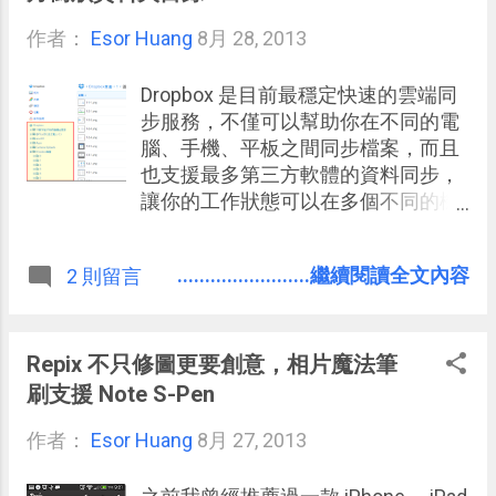
易找到。而現在去誠品則是因為在目
作者：
Esor Huang
前台灣書店市場中，從書籍的分類與
8月 28, 2013
齊全度來說，核心誠品店家有比較好
的收藏。 而今天要推薦的這個
Dropbox 是目前最穩定快速的雲端同
Android、 iOS App ：「 誠品人 eslite
步服務，不僅可以幫助你在不同的電
」，就是每個喜愛誠品的人值得一裝
腦、手機、平板之間同步檔案，而且
的軟體 。有趣的是，這個 App 主要鎖
也支援最多第三方軟體的資料同步，
定的並非是那些想去誠品逛書店的愛
讓你的工作狀態可以在多個不同的機
書人，而是真的把誠品當做某種生活
器延續工作。 我自己雖然把 Google
方式的休閒愛好者，你會在這裡找到
Drive 當做雲端辦公室，但也同時使用
........................繼續閱讀全文內容
2 則留言
很多實用的資訊與幫助。
Dropbox 來同步某些重要檔案資料，
尤其在檔案的分享、共享、救援，以
及手機資料傳輸上確實非常的方便有
效（參考： Dropbox 雲端資料同步軟
Repix 不只修圖更要創意，相片魔法筆
體能用來幹嘛？10個我最常被滿足需
刷支援 Note S-Pen
求 ）。 最近 Dropbox 為了推廣
作者：
Esor Huang
Mailbox 而推出的 免費贈送 1GB 空間
8月 27, 2013
方案 ，相信也造福了不少使用者。或
許你現在可以看到很多 500GB、 1TB