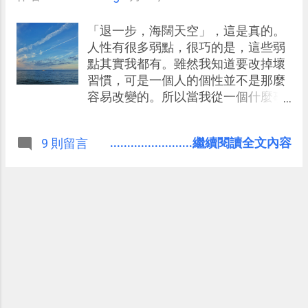
「退一步，海闊天空」，這是真的。
人性有很多弱點，很巧的是，這些弱
點其實我都有。雖然我知道要改掉壞
習慣，可是一個人的個性並不是那麼
容易改變的。所以當我從一個什麼事
情都無法如期完成（甚至曾經因此出
過超級大紕漏），慢慢變成一個可以
........................繼續閱讀全文內容
9 則留言
依序完成任務的人的過程中， 我並不
是把自己變成另外一個人，而只是用
一種可以和自己的缺點和平共處的方
法來達到。 這是一路走來的過程中我
對自己最重要的一個反思。一開始，
我嘗試和自己的缺點對抗，我嘗試激
勵自己來從負直接跳到正，我嘗試變
成理想中的人，但這種事情真的很難
持久，甚至連跨出第一步都辦不到，
因為那個門檻太高，而我們的能力有