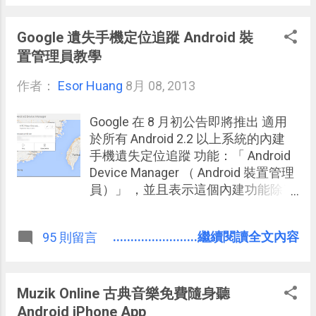
「 Google 地圖開放台灣衛星導航
」，或是昨日發表的「 Google 尋找
遺失手機定位功能 」時的回饋意見，
Google 遺失手機定位追蹤 Android 裝
我也發現有些朋友還不知道不同定位
置管理員教學
方式之間的區別。 當然，或許一般用
作者：
Esor Huang
戶也不需要搞懂原理，那麼，今天這
8月 08, 2013
篇文章我想分享自己平常使用的經
驗， 用 實際測試 的結果，告訴大家
Google 在 8 月初公告即將推出 適用
GPS 定位、 Wi-Fi 定位、 手機基地台
於所有 Android 2.2 以上系統的內建
定位方式在速度、精準度、實用性上
手機遺失定位追蹤 功能：「 Android
的差別 ，這樣大家就可以依據需求選
Device Manager （ Android 裝置管理
用，也可以不用為了一些過度省電的
員）」 ，並且表示這個內建功能除了
理由而放棄好用的功能。
可以尋找手機位置外，還能讓手機發
出鈴聲，或是遠端清除手機資料。 而
........................繼續閱讀全文內容
95 則留言
這個功能就在今天開始正式開放使
用，應該會陸續自動新增到所有用戶
的手機上，目前尋找手機的定位網
頁：「 Android Device Manager 」已
Muzik Online 古典音樂免費隨身聽
經上線。 如果你進入這個網頁後，發
Android iPhone App