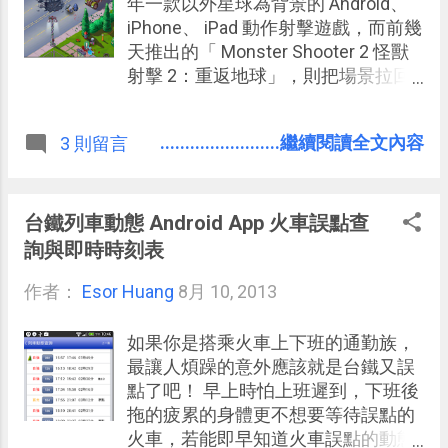
年一款以外星球為背景的 Android、
iPhone、 iPad 動作射擊遊戲，而前幾
天推出的「 Monster Shooter 2 怪獸
射擊 2：重返地球」，則把場景拉回
我們居住的城市、郊區、沙漠、北
極，這一次外星人入侵地球，身為主
........................繼續閱讀全文內容
3 則留言
角的你可以和好友一起阻擋世界浩
劫。 「 Monster Shooter 2 怪獸射擊
2：重返地球 」首先吸引住目光的是
高水準動畫特效、音樂音效，非常流
台鐵列車動態 Android App 火車誤點查
暢的敵我動作、五光十色的刀光劍影
詢與即時時刻表
（應該說是各種子彈雷射爆破的豐富
作者：
Esor Huang
細節），在可愛中又有細膩的元素，
8月 10, 2013
例如當子彈打在行道樹上時會有落葉
飛出。這些動態可以讓你享受刺激的
如果你是搭乘火車上下班的通勤族，
感官體驗。 而在遊戲性上，「
最讓人煩躁的意外應該就是台鐵又誤
Monster Shooter 2 怪獸射擊 2：重返
點了吧！ 早上時怕上班遲到，下班後
地球」比起第一代也有大幅的改進，
拖的疲累的身體更不想要等待誤點的
造型多變且攻擊方式不同的敵人、各
火車，若能即早知道火車誤點的動態