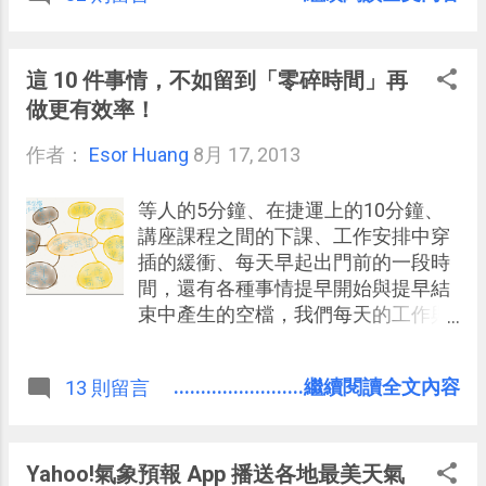
機 APK 來試試看，經過一段時間試用
後，在我的手機上很穩定實用，因此
這篇就來分享心得。 不需 Root 手
這 10 件事情，不如留到「零碎時間」再
機，在 Android 上安裝這款提取出來
做更有效率！
的 Google 原生相機後，就能擁有最
作者：
Esor Huang
新版 Android 4.2 相機介面、 360度球
8月 17, 2013
形全景拍攝（Photo sphere）、音量
鍵拍照，以及內建可以與 Google 相
等人的5分鐘、在捷運上的10分鐘、
簿同步的功能。
講座課程之間的下課、工作安排中穿
插的緩衝、每天早起出門前的一段時
間，還有各種事情提早開始與提早結
束中產生的空檔，我們每天的工作與
生活中其實充滿了「沒事做的時
間」，而如何善用這些零碎時間就是
........................繼續閱讀全文內容
13 則留言
時間管理的關鍵（參考： 零碎時間最
佳化心得 ）。 要怎麼善用？首先我們
要知道零碎時間又能分成兩種：第一
種是 「固定空檔」 ，我每天早起後到
Yahoo!氣象預報 App 播送各地最美天氣