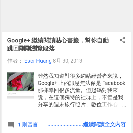
限，即使一時鼓動了意志，也總有洩
氣之時（參考： 養成好習慣之前，如
何建立真的做得到的習慣養成目標？
）。 所以我研究有效的工作方法，也
就是如何把一件事情盡我所能的完
成。生產力提昇的原因不在於激勵，
Google+ 繼續閱讀貼心書籤，幫你自動
而是一些確實可執行的步驟。改不了
跳回剛剛瀏覽段落
壞習慣也沒關係，有時候我們不一定
要征服，而是用有效的方法，跨過那
作者：
Esor Huang
8月 30, 2013
個自己天生的小缺陷。
雖然我知道對很多網站經營者來說，
Google+ 上的訊息無法像是 Facebook
那樣導回很多流量。但起碼對我來
說，在這個獨特的社群上，不管是我
分享的週末旅行照片、數位工作心
得，都有很多來自各地的朋友留言互
動，進行深入的討論，這一點反而是
........................繼續閱讀全文內容
1 則留言
按讚與點擊較多的臉書上相對缺少
的。 有時候我會發現可以在 Google+