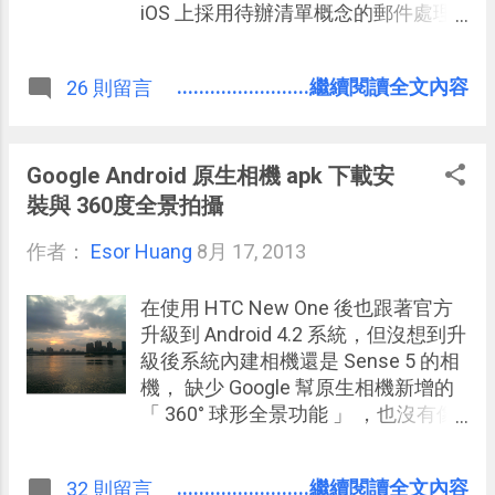
都！都！都！的圓點消除聲音頗有療
iOS 上採用待辦清單概念的郵件處理
癒效果。
軟體，現在只要安裝 Mailbox 並連結
Dropbox 帳戶，你的 Dropbox 就會免
........................繼續閱讀全文內容
26 則留言
費加大 1GB 空間。 若是你之前已經
在 iPhone、 iPad 上使用 Mailbox 並且
連結 Dropbox 帳戶，那麼依據國外的
報導，先解除 Dropbox 後再重新連
Google Android 原生相機 apk 下載安
結，一樣可以獲得額外的 1GB 空間容
裝與 360度全景拍攝
量（什麼是 Dropbox？歡迎參考：
作者：
Esor Huang
Dropbox 雲端資料同步軟體能用來幹
8月 17, 2013
嘛？10個我最常被滿足需求 ）。
在使用 HTC New One 後也跟著官方
升級到 Android 4.2 系統，但沒想到升
級後系統內建相機還是 Sense 5 的相
機， 缺少 Google 幫原生相機新增的
「 360° 球形全景功能 」 ，也沒有像
原生相簿一樣可以和 Google 相簿更
完美同步整合。 於是幾經考慮後，決
........................繼續閱讀全文內容
32 則留言
定安裝論壇上找到的 Google 原生相