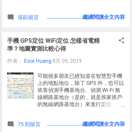
式各樣具有屬性要素的武器系統，以
消息，或許還能隨機應變改搭其他交
及關卡上不同任務和魔王戰帶來的新
通工具。 我之前有一次到宜蘭旅行
........................繼續閱讀全文內容
張貼留言
鮮感，都可以讓玩家沉浸在歡樂興奮
（參考： 如何 15分鐘 完成 宜蘭美食
的動作場景中。 再加上簡單但有趣的
小吃 一日遊的行程規劃？ ），早上從
朋友並肩作戰模式，作為一款免費遊
旅館出發後到了火車站，才發現每班
戲非常值得試試看 。（還記得經典
火車都誤點20分鐘以上，如果能夠
手機 GPS定位 WiFi定位 怎樣省電精
的：「 Alien Swarm 異形母巢之戰 」
「早知道」，那麼或許我可以提早幾
準？地圖實測比較心得
嗎？都是擊退外星人，不過兩者的合
分鐘出發去搭前一般誤點延後的火
作方式並不相同）
作者：
Esor Huang
車，還是改走另外一條客運路線。 今
8月 09, 2013
天要推薦的是我平常也必裝的「 台灣
公車通 App （統整查詢台灣各主要縣
可能很多朋友已經知道在智慧型手機
市公車即時動態）」設計者所開發的
上的地點地位，除了 GPS 外，也可以
另外一款 Android App：「台鐵列車
依靠偵測手機基地台、偵測 Wi-Fi 無
動態」，顧名思義就是可以查詢台灣
線網路基地台（是的，就是挨家挨戶
火車每站的 「即時」時刻表 ，不只是
的無線網路基地台）來進行定位，而
每日固定的火車時間與票價，還包含
且如果不想開相對耗電的 GPS，在城
了誤點、準點的到站時間動態查詢。
鎮中 Wi-Fi 定位就能滿足一般人精確
........................繼續閱讀全文內容
75 則留言
定位的需求。 不過，根據我自己談到