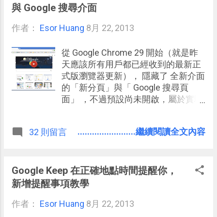
Pages（文件）、 Numbers（試算
與 Google 搜尋介面
表）、 Keynote（簡報）三種文書系
作者：
Esor Huang
統，你可以線上新增檔案進行編輯，
8月 22, 2013
使用的是 Mac Office 的原生格式。但
是你也可以從電腦硬碟把微軟 Office
從 Google Chrome 29 開始（就是昨
的檔案上傳，「 iWork for iCloud Beta
天應該所有用戶都已經收到的最新正
」一樣可以瀏覽與修改。 並且「
式版瀏覽器更新）， 隱藏了 全新介面
iWork for iCloud Beta 」新增的文件理
的「新分頁」與「 Google 搜尋頁
論上可以透過 iCloud 同步到你的 Mac
面」 ，不過預設尚未開啟，屬於實驗
電腦、 iOS 裝置上的 iWork。不過，
性功能。 如果你想要搶先試試看的
我自己測試時，發現文件本身有同
話，可以試試看文章後面提供的設定
........................繼續閱讀全文內容
32 則留言
步，但是卻沒有顯示在我 iPad 上的
方法，簡單一個步驟就能啟用。 新版
Keynote 中。 2015/8/16 新增：
新分頁以 Google Doodle、搜尋和常
Apple 用戶必知功能： iCloud 回復誤
用網頁為主體。當你進入 Google 搜
刪檔案與通訊錄
尋頁面時，會看到上方的黑色功能列
Google Keep 在正確地點時間提醒你，
被移除，改成目前 Google+ 風格的白
新增提醒事項教學
色導覽列， 網頁上大家多年來習慣的
作者：
Esor Huang
「搜尋列」也取消，完全被 Google
8月 22, 2013
Chrome 瀏覽器網址列融合取代。