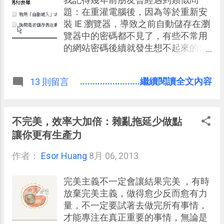
有全站歌曲下載、更多自訂歌單收
題：在重灌電腦後，因為等於重新安
藏，以及古典音樂隨身聽 App 完整的
裝 IE 瀏覽器，導致之前自動儲存在瀏
行動串流聆聽功能。 今天我要推薦的
覽器中的密碼都不見了，有些不常用
就是 MUZIK 最新推出的 Android、
的網站密碼後續就發生想不起來的窘
iPhone App，為了慶祝首款 App 登
境。這幾年， Google Chrome、
場，還提供登入就送一個月付費會員
Firefox 都可以幫你同步備份瀏覽器記
........................繼續閱讀全文內容
13 則留言
的優惠 。 2015/6/19 新增： 古典音
住的密碼到雲端與每台電腦，倒是不
樂現代感受！ MUZIK Air免費古典音
會再有上述問題發生。 但是，這樣的
樂台新上線
舉動真的夠安全嗎？ 這幾天，國外科
技圈熱烈討論的話題之一就是 Google
不完美，效率大加倍：雜亂拖延少做點
Chrome 瀏覽器在儲存你的網站密碼
讓你更有生產力
時，使用可以輕易顯示為明碼的方式
作者：
Esor Huang
儲存，也就是任何跟你使用同一台電
8月 06, 2013
腦的人，都能知道你每個網站存下來
的密碼是什麼（參考： Chrome’s
完美主義不一定會讓結果完美 ，有時
insane password security strategy
放棄完美主義，做得愈少反而愈有力
）。 這不是 BUG，因為有些用戶真的
量，不一定要試著去做完所有事情，
需要這樣的功能來「找回」自己的密
才能專注在真正重要的事情，無論是