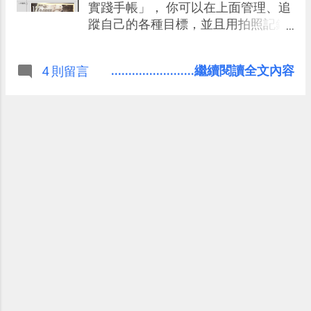
實踐手帳」， 你可以在上面管理、追
蹤自己的各種目標，並且用拍照記錄
來留下實踐的每一步腳印。 「
Dreamsmile 」有著簡單易懂的目標
........................繼續閱讀全文內容
4 則留言
管理和提醒功能，用戶可以在上面建
立習慣養成、生活計畫、學習進度等
夢想目標，排出達成日期、規劃實行
步驟，並且利用內建的循環通知功能
督促自己不要遺忘。 在記錄上，「
Dreamsmile 」提供了文字照片的日
記功能，當你達成前往夢想的某一個
重要進度時，可以拍照記下當時的情
境，而「 Dreamsmile 」會在照片上
幫你添加距離夢想還有多遠？你已經
達成多少？等文字資訊， 這張「 夢想
里程打卡照片 」讓你保存回憶與激勵
成就感，獲得更多實踐目標動力。