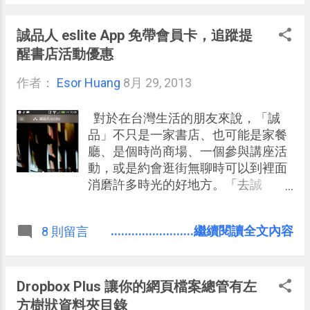
上 討論一些相對艱深的數位應用話題
，但真的會有朋友來討論，這是我最
誠品人 eslite App 免帶會員卡，追蹤提
喜歡 Google+ 的原因，也可以證明本
醒書店活動優惠
來不同的社群就會有不同的定位。 而
作者：
Esor Huang
且 Google+ 功能上有其獨創之處，例
8月 29, 2013
如最近我常常推薦的「 智能相簿 」就
不用說了， 「 Google Hangouts 視訊
對於在台灣生活的朋友來說，「誠
」也是一個非常強大的免費會議工
品」不只是一家書店、也可能是家餐
具。今天，它又推出了一個 貼心「 書
廳、是個時尚商場、一個參與講座活
籤 」小功能，解決了瀏覽訊息時跳來
動，或是約會逛街無聊時可以到裡面
跳去的問題 。
消磨許多時光的好地方。「去誠
品」，有時候不只是去一家店，也彷
彿是種生活象徵，我身邊就有很多朋
........................繼續閱讀全文內容
8 則留言
友喜歡待在誠品看書，或是買些誠品
裡的設計雜貨。 我自己以前去誠品是
為了裡面那些其他地方少見的藝文研
究類書籍，因為求學時代的研究方
Dropbox Plus 讓你的網頁檔案總管有左
向，有些戲曲、藝術專著在誠品更容
方樹狀資料夾目錄