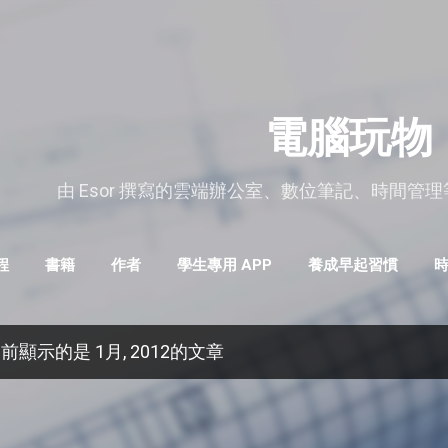
跳到主要內容
電腦玩物
由 Esor 撰寫的雲端辦公室、數位筆記、時間管
程
書籍
作者
學生專用 APP
養成早起習慣
GOOGLE工作術
免費軟體
更多…
前顯示的是 1月, 2012的文章