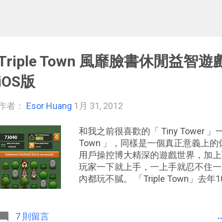
Triple Town 風靡臉書休閒益智遊戲
iOS版
作者：
Esor Huang
1月 31, 2012
和我之前很喜歡的「 Tiny Tower 」
Town 」，同樣是一個真正意義上
用戶操控博大精深的遊戲世界，加上
玩家一下就上手，一上手就忍不住一
內都玩不膩。 「Triple Town」去年10月
推出，立刻成為這兩大社群網站上的熱門遊
像是城市建築經營，但本質上是玩法
玩家要在36個方格的地盤上，不斷
.
7 則留言