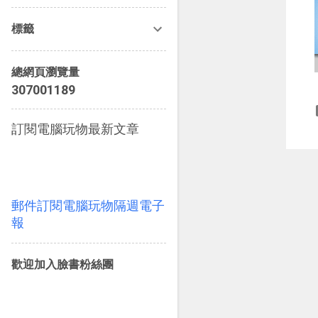
12月
5
標籤
11月
6
10月
5
總網頁瀏覽量
3
0
7
0
0
1
1
8
9
9月
5
8月
5
訂閱電腦玩物最新文章
7月
3
6月
4
5月
4
郵件訂閱電腦玩物隔週電子
報
4月
5
3月
6
歡迎加入臉書粉絲團
2月
5
1月
6