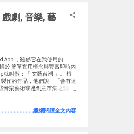
然後出遊時打開Android手
p上讀取我的計畫，幫我立刻進行導
戲劇, 音樂, 藝
在生活數位應用上具有很大的便
d App ，雖然它在我使用的
，但無損於 簡單實用概念與豐富即時內
就叫做：「 文藝台灣 」。 根
生製作的作品，他們說：「會有這
一些音樂藝術或是創意市集之類的
發現有喜歡的音樂人的演出，因
了不想讓這種情形發生，我們的
文化、藝術、創意設計等類型的活
.......................繼續閱讀全文內容
能夠被看見，希望提高這些活動
法與行動力，提供了真正在地使
灣」的介面沒有特別花俏，但清楚