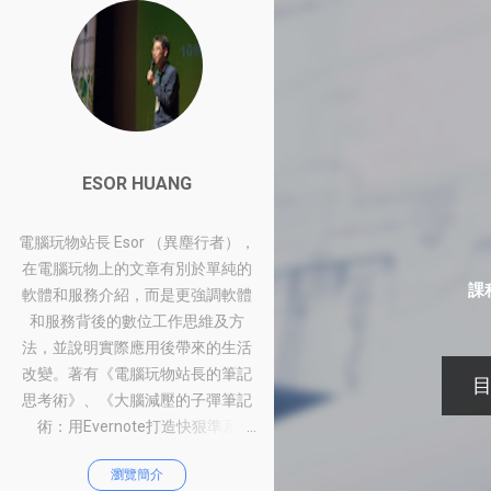
ESOR HUANG
電腦玩物站長 Esor （異塵行者），
在電腦玩物上的文章有別於單純的
課
軟體和服務介紹，而是更強調軟體
和服務背後的數位工作思維及方
法，並說明實際應用後帶來的生活
改變。著有《電腦玩物站長的筆記
目
發
思考術》、《大腦減壓的子彈筆記
術：用Evernote打造快狠準系
表
統》、《比別人快一步的Google工
文
瀏覽簡介
作術：從職場到人生的100個聰明