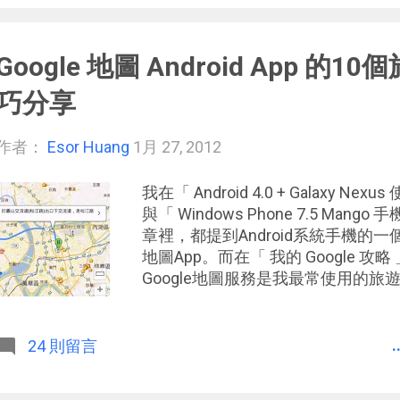
享衛星空照圖到社群中。最後，在搜尋
好的整合了搜尋建議、 路線導航 功能。還
Google 地圖 Android App 
想看看更美麗地球的朋友，推薦可以 下
巧分享
作者：
Esor Huang
1月 27, 2012
我在「 Android 4.0 + Galaxy Ne
與「 Windows Phone 7.5 Ma
章裡，都提到Android系統手機的一個
地圖App。而在「 我的 Google
Google地圖服務是我最常使用的旅
者是息息相關的，在數位化的生活與
的延展性，也就是一個服務的使用體
並且重要的資訊都順利延續。對我來
.
24 則留言
讓去使用更好的服務而存在的。 而「 G
Android App 之間，就能達到