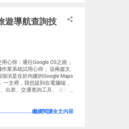
功能上，現在Google地球也更
沒用過Google Earth，或者
的10個旅遊導航查詢技
載一顆Google地球 玩玩看。
xus 使用心得：通往Google OS之路 」
ngo 手機作業系統試用心得 」這兩篇文
強項是在於內建的Google Maps
 攻略 」一文裡，我也提到在電腦端，
遊、出差、交通查詢工具。 這兩
工作中，我首先考慮的就是服務
驗能不能在所有的裝置都一致，
說，硬體裝置的目的始終是為了
.......................繼續閱讀全文內容
oogle地圖 」在網頁端與
使用的連續性 ，我可以在電腦上先規劃