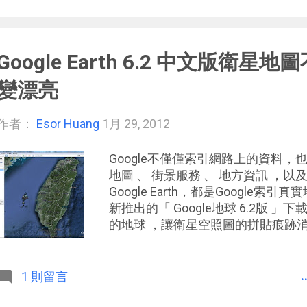
求，就真的需要好好規劃。 首先最
顆電池 （甚至第三顆，只要你高興
之道，這才能讓我們更舒適滿足的「
Google Earth 6.2 中文版衛
弄。 但只說這個方法就太混了， 
法」在軟體設定上 讓電池發揮最大
變漂亮
後面要分享的，就是從手機設定上進行省電
增： 不裝省電 App，從最有效開始 An
作者：
Esor Huang
1月 29, 2012
Google不僅僅索引網路上的資料，也
地圖 、 街景服務 、 地方資訊 ，
Google Earth，都是Google
新推出的「 Google地球 6.2版 
的地球 ，讓衛星空照圖的拼貼痕跡消失無蹤
雖然有高解析度的衛星地圖，不過可
而照成的拼貼痕跡，整個地球看起來
「Google Earth 6.2」，讓
.
1 則留言
讓Google地球再也看不到拼貼痕
另外這次Google地球的更新，也整合了