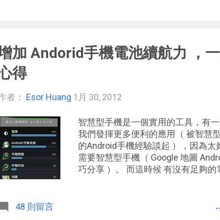
屋、樓房、城堡、教堂，到更高階的
無人能出其右的繁榮城市。 而前一陣子， 
的免費 Android版 、 iOS版 遊
似圍棋的腦力激盪遊戲，靠著一點運
增加 Andorid手機電池續航力 
想城市藍圖，保證你無聊時就會拿出
法？放心，這款超休閒遊戲玩起來沒
心得
了解玩法，所以不如就趕快下載來玩
作者：
Esor Huang
1月 30, 2012
智慧型手機是一個實用的工具，有一
我們發揮更多便利的應用（ 被智慧型
的Android手機經驗談起 ），因
需要智慧型手機（ Google 地圖 And
巧分享 ）。 而這時候 有沒有足夠
也變成大家很關心的問題。 我自己
Android 手機帶出去後可能有十
中可能要用手機拍照、定位、查地圖
.
48 則留言
電話簡訊與郵件 ，這時怎麼讓手機