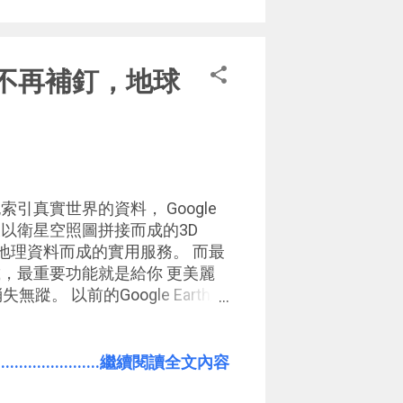
快且一定有效的方法就是準備第二
），我覺得先升級硬體永遠是根本
使用」機器，而不是被機器玩
星地圖不再補釘，地球
而且如果能夠用「輕鬆有效的方
利用價值 ，當然會更好！所以我
的心得。 2015/7/3 新
droid 手機省電步驟
索引真實世界的資料， Google
以及以衛星空照圖拼接而成的3D
索引真實地理資料而成的實用服務。 而最
」下載，最重要功能就是給你 更美麗
。 以前的Google Earth上
以明顯看到因為日夜不同等因素
是一塊一塊的。而現在的
地球不再像是科學怪人，採用無縫處理技術
.......................繼續閱讀全文內容
跡，呈現一個美麗且真實的地貌。
 Google+ 分享，讓你能隨時分