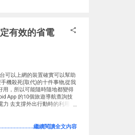
夢幻建築，以有限的空地創造出
Triple Town推出了跨平台
戲App ，讓你在手機上輕鬆體驗這款類
氣和聰明才智，創造出超高分夢
，一定有效的省電
手機來推演一下！ 至於遊戲玩
有任何壓力，嘗試幾次你一定能
玩看吧！
台可以上網的裝置確實可以幫助
手機殺死(取代)的十件事物,從我
為太好用，所以可能隨時隨地都變得
roid App 的10個旅遊導航查詢技
的電力 去支撐外出行動時的利用，
在春節過年期間的旅遊時，
幾個小時都沒有機會充電， 但行動途
、找景點、社群分享，還要接接
.......................繼續閱讀全文內容
擁有足夠電池續航力滿足應用需