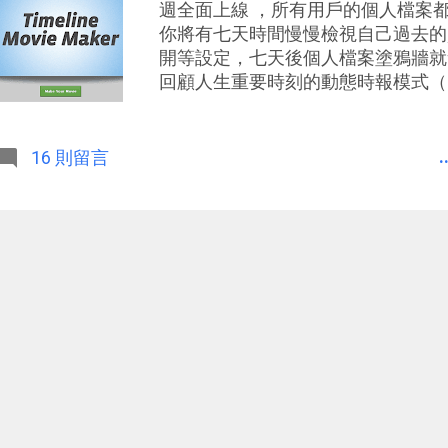
週全面上線 ，所有用戶的個人檔案都會
你將有七天時間慢慢檢視自己過去的
開等設定，七天後個人檔案塗鴉牆就
回顧人生重要時刻的動態時報模式（ 參考： 
臉書生活動態時報，交換彼此一生 ）
經替換成Timeline模式很長一段
喜歡這個新改變的 。動態時報讓我
.
16 則留言
更快找到並控制每則訊息的隱私權限
回顧與分享每月、每年的生活總結；
版面格式，也讓我更樂於分享內容，
人。 而為了推廣動態時報，現在Faceboo
了一個「 Timeline Movie Ma
能立刻幫你把動態時報的內容拍成一
說明頁面 」裡呈現的那種影片。