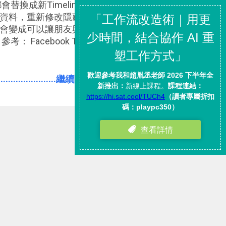
替換成新Timeline，在替換時
資料，重新修改隱藏、刪除、公
會變成可以讓朋友與你自己隨時
Facebook Timeline 解密
。 我自己的「 個人檔案 」也已
時間了， 從我的使用體驗來看，我是
更容易管理過去訊息與資料，包括
.......................繼續閱讀全文內容
；聚合式的資料呈現方法幫助我
而漂亮的照片、影片、人生大事
把自己的動態時報弄得更吸引
k和Definition 6合作， 推出
ker 」網站，只要登入你的臉書帳戶，就
部電影 ，就如同在「 動態時報