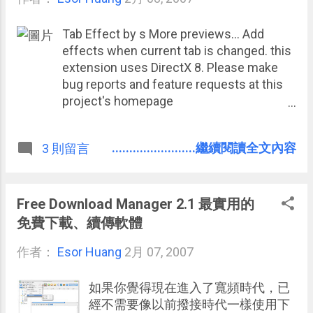
頁。 自動在顯示時去除如Http：//等一般
後便可以立即使用。 軟體的主介面也
http://webmail.mozdev.org/installatio
性的開頭。 綜合上述兩個功能，也可以 讓
非常簡潔。在第一個［Status］頁面
n.html （Web Mail是主程式，然後你
網址看起來更直觀、易讀、簡潔、漂亮 。
Tab Effect by s More previews… Add
裡可以看到你的磁碟目前的效能狀態
還要依照你使用的網路信箱選擇相對
如果你的游標移到網址列要複製網址時，
effects when current tab is changed. this
，讓你直接判斷是否要進行重組。 在
應的模組安裝）（安裝方式之一為打
會自動回復正常的網址顯現。 很簡單的一
extension uses DirectX 8. Please make
第二個［Manual Defrag］（手動重
開ThunderBird的擴充套件視窗，將下
個擴充套件，但是卻提供了一個很有特色
bug reports and feature requests at this
組）裡，可以單獨選擇你目前要手動
載的兩個套件拖曳到視窗裡） 重新啟
的功能，推薦大家試用看看。
project's homepage
重組的硬碟。只要［勾選］想重組的
動Thunderbird後開始做基本的設定，
https://sourceforge.net/projects/tabeffe
硬碟，然後按下［D...
回到［擴充套件］的視窗，［Web
ct/ Works with: Firefox 1.5 - 2.0.0.* ALL 一
........................繼續閱讀全文內容
3 則留言
Mail］這個套件不用做更動，維持基
個有趣的Firefox特效。當你在瀏覽器裡切
本設定即可 。［Web Mail Yahoo］則
換分頁標籤的時候，會呈現3D翻轉的效
進到［選項］裡，在［Accounts］－
果。 雖然沒有什麼實用性，但是它的資源
［Mode］下勾選［Beta Website］，
消耗低，一般電腦跑起來也會很流暢。所
Free Download Manager 2.1 最實用的
在［Accounts］－［POP］裡可以設
以即使當作純粹美觀用途來使用，也是很
免費下載、續傳軟體
定是否要下載垃圾郵件（Download
不錯的選擇喔！ 此特效插件的下載位置：
JunkMail），還是只要下載未閱讀的
作者：
Esor Huang
https://addons.mozilla.org/firefox/4258/
2月 07, 2007
郵件（Download unread Mail
only）。 回到ThunderBird主介面，
如果你覺得現在進入了寬頻時代，已
到［工具］裡的［帳號設定］，選擇
經不需要像以前撥接時代一樣使用下