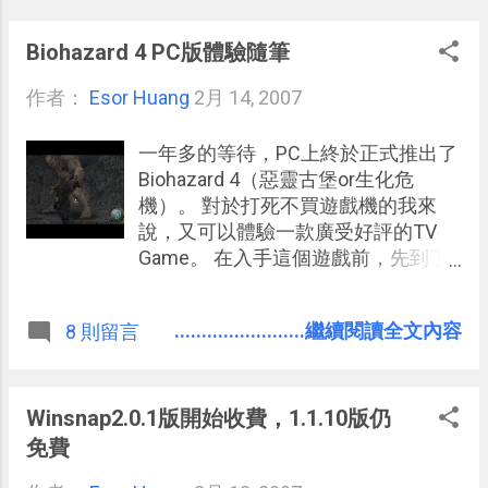
錯，最首要的就是書籤，因為 你必須
等上傳。 BugMeNot 對於Firefox使用
記要這些服務的網址，然後你才能用
者來說更方便，因為它有推出 相容
Biohazard 4 PC版體驗隨筆
它 。而把書籤存到網路上，你就不用
Firefox2.0的擴充套件：
再為了別的電腦裡沒有你想要的［我
http://roachfiend.com/archives/2005
作者：
Esor Huang
2月 14, 2007
的最愛］而煩惱了。我在這個部分揀
/02/07/bugmenot/ （安裝這個套件
選的標準是，它不是社交性的書籤，
後，遇到要登錄的網站時，你只要在
一年多的等待，PC上終於正式推出了
因為我想在這裡討論的是 專門針對私
帳號欄位點選滑鼠右鍵，會出現
Biohazard 4（惡靈古堡or生化危
人用途的網路書籤，還有就是可以支
［Load With BugMeNot］的選項，點
機）。 對於打死不買遊戲機的我來
援中文正常的顯示 。（在選擇的過程
選後就會自動搜尋帳號密碼登錄
說，又可以體驗一款廣受好評的TV
中我才發現，現在的網路書籤要...
喔！） 不過， BugMeNot不是萬能
Game。 在入手這個遊戲前，先到了
的，還是有無法登錄的網站，尤其是
幾個遊戲論壇，發現大家對於這次PC
注重安全性的網站，通常也不會有網
版的移植畫面頗有微詞（或許已經不
友分享登錄資料。但是對於那些不是
........................繼續閱讀全文內容
8 則留言
能算是微詞了）。好不容易我也終於
很必要但是又要求你登錄的網站，
抽出時間來玩，果然，這次PC 版的
BugMeNot確實能夠發揮別煩我的功
Biohazard 4 可以說完全沒有採用目前
能，讓你省去麻煩的註冊時間喔！
最流行的即時光影特效 ，因此在畫面
Winsnap2.0.1版開始收費，1.1.10版仍
上許多幽森陰暗的效果沒辦法表現得
免費
很好，雖然畫面的解析度和材質貼圖