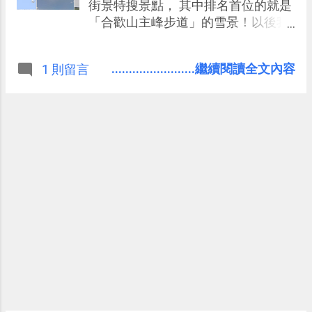
作的桌面音樂播放器介面中享受
街景特搜景點， 其中排名首位的就是
SoundCloud 音樂。
「合歡山主峰步道」的雪景！以後我
們隨時都能線上攀登合歡山，觀賞台
灣的雪景與山景風貌。 Google 街景
........................繼續閱讀全文內容
1 則留言
背包拍攝者實際攀登合歡山，登上合
歡山的主峰，並以 360 度全景拍攝了
主峰步道被白雪覆蓋的景色，也讓我
們登上這個合歡山最高峰，享受登臨
群山之頂的遠眺壯闊風景。 台灣這兩
天異常的天氣或許即將回暖，難得一
見的雪景勢必也要消退，但或許之後
重回 Google 街景，我們還是能再次
看到台灣也有的雪地風貌。