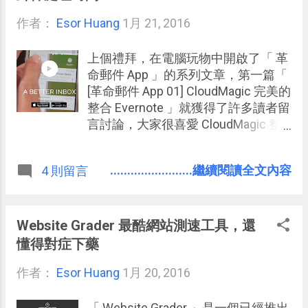
希望幫社群時代的個人品牌打造出真
作者：
Esor Huang
正可以「一鍵入魂」的首頁。 什麼是
1月 21, 2016
「一鍵入魂」的個人品牌首頁？這一
次改版，比起更多的個人資訊、比起
上個禮拜，在電腦玩物中開啟了「 革
更多的個人內容補充、比起更多的個
命郵件 App 」的系列文章，第一篇「
人社群連結， 「 about.me 」更希望
[革命郵件 App 01] CloudMagic 完美的
強調的是一個可以「 Call to action 」
整合 Evernote 」就獲得了許多讀者留
的設計，你的個人品牌首頁希望召喚
言討論，大家很喜愛 CloudMagic 整
參觀者「產生的一個核心行動」 。
合多個雲端服務的強大。 今天，讓我
們繼續革命郵件 App 的分析，看看還
........................繼續閱讀全文內容
4 則留言
有哪些適合行動工作的郵件軟體，可
以幫助我們改變效率？改變習慣？甚
至節省更多工作時間？ 說到節省處理
郵件的郵件時間，那麼我就想到今天
Website Grader 最酷網站測速工具，還
要介紹的這款也有一群愛用者的：「
懂得對症下藥
Boxer 」 ，它同時具備了 Android 與
作者：
Esor Huang
iOS App ，同樣在簡潔流暢的介面中
1月 20, 2016
可以整合多個郵件帳號，而它所聚焦
的特色核心是： 「最快速自由的操作
「 Website Grader 」是一個已經推出