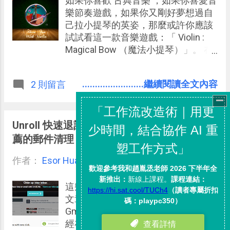
如果你喜歡 古典音樂 ，如果你喜愛音
中曾經訪問了一位剛剛寫完碩士論文
樂節奏遊戲，如果你又剛好夢想過自
的研究生，她跟我說她會一邊讀論
己拉小提琴的英姿，那麼或許你應該
文，一邊把重點摘要、來源出處都記
試試看這一款音樂遊戲：「 Violin :
錄在 Evernote 中，利用快速剪輯網
Magical Bow （魔法小提琴）」。 在
頁、拍照紙本，以及強大的搜尋功
「 Violin : Magical Bow （魔法小提
能，這樣以後就能快速從 Evernote 中
琴）」這款可以免費下載的 Android
........................繼續閱讀全文內容
2 則留言
找到參考文獻，讓資料整理更輕鬆，
遊戲 App 中有幾種模式，有些挑戰很
但似乎還少了一個關鍵：「自動產生
難，感覺是給真正的音樂家遊玩的。
論文可用的引用格式」！ 而今天要介
但也有些模式很好上手， 可以讓完全
紹的這個免費的雲端服務： 「 RefMe
沒有音樂底子的朋友也能有模有樣地
Unroll 快速退訂電子報！ Google人也推
」 ，同樣的可以幫我們在研究文獻時
拉著小提琴，奏出美妙的古典音樂旋
薦的郵件清理
快速進行文獻筆記、資料收集，而且
律。 尤其若是你之前曾經著迷於台灣
更進一步的他針對寫論文的特殊需
作者：
Esor Huang
雷亞廣受好評的「 Cytus 」和「
1月 28, 2016
求，提供了：「 自動建立參考書目、
Deemo 」，喜愛那種獨具創意、音樂
自動產生引用格式 」 的功能！還能
優美、彈奏擬真的遊戲，那麼「
這幾天國外很多網站紛紛轉載了一篇
「雲端同步」、「多人合作」。
Violin : Magical Bow （魔法小提
文章：「 7 things I learned about
琴）」也可能讓你再次著迷於不同的
Gmail working at Google 」，一位曾
小提琴音樂節奏世界。
經在 Google 工作好幾年的人，分享