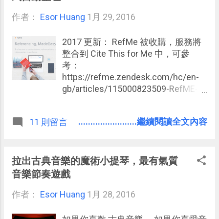
軟體，而他確實在 Google Play 上獲
作者：
Esor Huang
得 4.5 分和絕大多數的五顆星好評，
1月 29, 2016
這就值得讓我在最近進行中的「 革命
郵件 App 」系列文章記上一筆。 「
2017 更新： RefMe 被收購，服務將
Nine 」有什麼獨一無二的特色呢？
整合到 Cite This for Me 中，可參
我在實際使用了將近一個月並且還購
考：
買了付費版後，認為「 Nine 」的最
https://refme.zendesk.com/hc/en-
大優點其實不是什麼創意的設計，如
gb/articles/115000823509-RefME-
果要找郵件 App 上的創意設計，應該
transition-to-Cite-This-For-Me-FAQ
要看的是我這系列文章前幾篇的：
在寫論文、作研究的過程中，一件最
........................繼續閱讀全文內容
11 則留言
麻煩的事情大概就是參考文獻的整
理： 我要怎麼快速把其他書上、論文
上、網頁中的資料收集起來？我要怎
麼做筆記才能方便以後引用這些內容
拉出古典音樂的魔術小提琴，最有氣質
摘要？有沒有一個資料整理工具可以
音樂節奏遊戲
幫我自動建立與匯出參考書目、引用
作者：
Esor Huang
格式？ 這是老師、學生、任何研究者
1月 28, 2016
與作者都想要解決的問題。 我之前在
《 打開大家的 Evernote 筆記本 》書