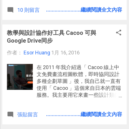
或 OneNote ，其實道理不變。
Editey 」最大特色，那就是他可以在
........................繼續閱讀全文內容
10 則留言
Google Drive 上新增、編輯、同步協
作 HTML、 CSS、 JavaScript 等網頁
程式碼檔案。 完全免費的「 Editey 」
服務有兩大用途： 1. 在 Google Drive
教學與設計協作好工具 Cacoo 可與
上直接開啟一個全新的網頁編輯專
Google Drive同步
案，網頁需要的檔案建立在 Google
作者：
Esor Huang
Drive 中同步，並從 Google Drive 開啟
1月 16, 2016
編輯，利用 Google Drive 和多人線上
協同合作編輯。 2. 編輯在 Google
在 2011 年我介紹過「 Cacoo 線上中
Drive 上已經存在的 HTML、 CSS、
文免費畫流程圖軟體，即時協同設計
JavaScript、XML、 PHP 等程式碼檔
多種企劃草圖 」後，我自己就一直有
案。 下面就讓我簡單介紹「 Editey 」
使用「 Cacoo 」這個來自日本的雲端
的基本操作方式。
服務。我主要用它來畫一些設計類的
圖形，我可以線上畫出草圖架構，然
後透過雲端協同合作的方式，與設計
........................繼續閱讀全文內容
張貼留言
師針對草圖進行明確具體的溝通： 免
費版就能與他人線上協作，也是