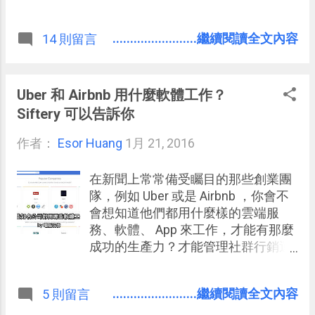
的朋友應該就能自行運用。
態，建議可以先嘗試：「 2500+創意
簡報設計範本免費下載！做出以圖服
........................繼續閱讀全文內容
14 則留言
人 PPT 」，後續我會幫忙關注
Slideloot 恢復運作的消息。 之前我在
電腦玩物上介紹過一系列線上製作
「資訊圖表」的服務，包含了：
Uber 和 Airbnb 用什麼軟體工作？
Easel.ly 讓任何人都能在簡報中用資
Siftery 可以告訴你
訊圖表說故事 creately 線上圖表軟
作者：
Esor Huang
體：免費套用數千資訊圖表範本
1月 21, 2016
Canva 日常的設計家：簡報海報、資
訊圖表免費製圖 不過與其自己製作，
在新聞上常常備受矚目的那些創業團
如果有別人針對各種需求設計好的資
隊，例如 Uber 或是 Airbnb ，你會不
訊圖表範本，可以直接下載插入我的
會想知道他們都用什麼樣的雲端服
簡報投影片中，不是方便多了？ 今天
務、軟體、 App 來工作，才能有那麼
要介紹的「 Slideloot 」正是一個這樣
成功的生產力？才能管理社群行銷運
的簡報圖表範本下載網站，他提供了
作？才能做好客戶服務呢？或許這可
數千套的免費簡報範本，而且特別之
以成為你的團隊挑選新工具時的一個
........................繼續閱讀全文內容
5 則留言
處在於裡面有大量吸睛的資訊圖表樣
好參考！ 對於喜愛數位工作方法的我
板，針對各種不同邏輯、不同問題、
來說，這是一個很有趣的話題， 而今