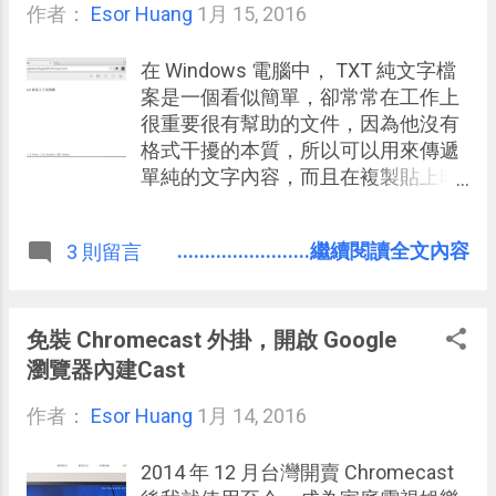
作者：
Esor Huang
打開來看。 到底 Android 桌面小工具
1月 15, 2016
是花拳繡腿，還是關鍵效率工具呢？
這還是要回到每個使用者不同的需
在 Windows 電腦中， TXT 純文字檔
求，以及你如何設計自己的桌面行動
案是一個看似簡單，卻常常在工作上
流程上。 這沒有標準答案，例如我不
很重要很有幫助的文件，因為他沒有
喜歡在桌面擺上的新聞或天氣工具擺
格式干擾的本質，所以可以用來傳遞
飾，或許某些人覺得對他很有用。而
單純的文字內容，而且在複製貼上時
沒有標準答案的東西更好，我們就能
不會因為不同環境不同軟體的設定而
從自己真實的使用心得出發，用自己
格式錯亂。 另外，相信很多電腦使用
........................繼續閱讀全文內容
3 則留言
實際的體驗與邏輯，去分享對自己有
者也曾經跟我一樣，會用 TXT 檔案來
用的方法。
作速記，因為他簡單沒有多餘格式，
讓我們能夠快速剪貼內容，方便速寫
筆記 。 而今天要來推薦一個雲端時代
免裝 Chromecast 外掛，開啟 Google
的記事本服務： 「 Writebox 」，雲
瀏覽器內建Cast
端時代的純文字編輯軟體 ，除了擁有
作者：
Esor Huang
最簡潔的介面、最單純的文字格式
1月 14, 2016
外，他還有一個關鍵功能就是可以和
Google Drive 與 Dropbox 同步編輯
2014 年 12 月台灣開賣 Chromecast
TXT 檔案。 或許你會說， Windows