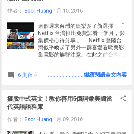
ActivePresenter 」絕對是「最強大」
作者：
Esor Huang
的免費螢幕錄影軟體，這是什麼意思
1月 10, 2016
呢？因為「 ActivePresente r 」介面
或許不是那麼好上手，但豐富的功能
這個週末台灣的娛樂多了新選擇：「
卻 可以滿足真正要「製作專業教學影
Netflix 台灣推出免費試看一個月，影
片」、「編輯各種數位教材」的需
集價格心得分享 」， Netflix 登陸台
求！ 所以最強大當之無愧。
灣似乎喚起了另外一群喜愛看歐美影
集電影的族群注意。在此之前台灣的
線上影音串流娛樂大多聚焦在日韓中
台的戲劇節目，而合法、高畫質的美
........................繼續閱讀全文內容
6 則留言
劇、歐美經典電影線上串流平台，尤
其像 Netflix 這樣是吃到飽的串流服務
確實是第一次，也讓這樣的族群有了
一個很好的、正版的、舒服的新選
擺脫中式英文！教你善用5億詞彙美國當
擇。 另外也值得關注台灣巴哈姆特網
代英語語料庫
站同樣這週開站的「 動畫瘋 」線上動
作者：
Esor Huang
畫串流平台，可惜我沒有三個月的巴
1月 09, 2016
哈姆特帳號，無法測試，但也同樣令
人激動。 在這一週忽然多出了兩個重