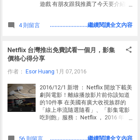
英文語料庫」 ，她的全名
遊戲 有朋友跟我推薦了今天要介紹的
是： Corpus of Contemporary
這個「 CodePile 」 免費線上工具 。
American English 。
他說「 CodePile 」可以是工作上跟別
........................繼續閱讀全文內容
4 則留言
人快速分享程式碼、一起合作程式碼
編寫的小工具，也是一個漂亮且支援
130 種語法的線上程式碼編輯器，免
安裝，也可以免註冊。 更進一步的，
Netflix 台灣推出免費試看一個月，影集
他說 利用這個「 CodePile 」來教別
價格心得分享
人修改與編寫程式碼也非常好用 ，一
作者：
Esor Huang
來「 CodePile 」可以讓程式碼有漂亮
1月 07, 2016
的顏色註解，二來「 CodePile 」還懂
得偵測錯誤的語法，三來「 CodePile
2016/12/1 新增 ： Netflix 開放下載美
」不僅可以多人即時協作，也能線上
劇與電影！離線播放影片前你該知道
交談，完全就是程式碼教學利器。
的10件事 在美國有廣大收視族群的
2016/1/17 新增： Google Drive 安裝
「線上串流隨選隨看」、「影集電影
免費寫程式軟體！協作網頁編輯器
吃到飽」服務： Netflix ， 2016 年 1
月初已經正式在台灣上線了，現在註
冊帳號與信用卡的用戶，將可以獲得
........................繼續閱讀全文內容
56 則留言
第一個月免費試看所有節目的權力，