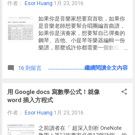
作者：
Esor Huang
鏡特效完美結合。 而提供免費下載
1月 23, 2016
（應該也是限時免費， 但目前看不到
結束時間， 2/7更新，現實免費活動
如果你是音樂家想要寫首歌，如果你
已經截止）的「 Perfect Effects 9.5
是音樂老師想要幫合唱團編首曲譜，
」看起來是完整專業版，而非像是威
如果你是演奏家，想要幫自己彈奏的
力導演那樣的閹割版，其實對於攝影
鋼琴、吉他、小提琴等樂器編輯一份
師、照片修圖需求者來說，更值得收
樂譜，那麼或許你都需要一個數位的
藏。
樂譜製作 軟體。 而說到樂譜製作軟
體，說不定很多朋友第一個想到的選
........................繼續閱讀全文內容
16 則留言
擇就是「 MuseScore 」 ，這款又稱
為繆思樂譜的軟體，除了具備合用的
數位樂譜編輯功能外，還有下面幾個
重要的特色：
用 Google docs 寫數學公式！就像
word 插入方程式
作者：
Esor Huang
1月 23, 2016
之前讀者在「 超深入剖析 OneNote