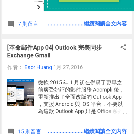
了他在這段時間學到的 Gmail 管理技
巧，其中有一個工具引起了我的注
意。 這位作者號稱從 Google 工作經
........................繼續閱讀全文內容
7 則留言
驗學到的 Gmail 技巧裡， 包含了一個
使用「 Unroll.me 」快速退訂大量電
子報、廣告信的方法。 本來我覺得
Gmail 已經 內建退訂郵件 的功能，以
[革命郵件App 04] Outlook 完美同步
為可能不需要這類服務了，但因為這
Exchange Gmail
個契機再次測試「 Unroll 」，發現確
作者：
Esor Huang
1月 27, 2016
實有幫助。 因為「 Unroll 」可以退訂
（或者說阻擋）很多 Gmail 還無法退
訂的郵件，能夠一次「大量退訂」電
微軟 2015 年 1 月初在併購了更早之
子報與廣告信，或是把所有電子報廣
前廣受好評的郵件服務 Acompli 後，
告信重新整理，並且支援 Gmail、
重新推出了全面改版的 Outlook App
Yahoo、 iCloud、 Outlook 等電子郵
，支援 Android 與 iOS 平台，不要以
件帳戶，不只針對 Gmail ，看起來確
為這款 Outlook App 只是 Office 系列
實值得介紹。
軟體的行動版之一，並非如此！ 在一
年來的評價中，很多人認為這款 完全
........................繼續閱讀全文內容
15 則留言
免費的 Outlook App 不僅是很好用的