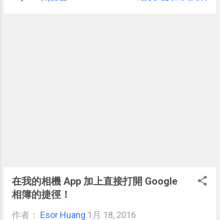
。
13 LE 」又有限時免費下載活動了！
（目前威力導演版本為 14 ，所以 13
是上一代版本， LE 則是特別版，也
是提供限時免費下載活動的精簡
版。） 剛好我自己用得到，也可以更
新之前更舊的版本，所以也把這個消
息提供給電腦玩物的讀者朋友們知
道。
在我的相機 App 加上直接打開 Google
相簿的捷徑！
作者：
Esor Huang
1月 18, 2016