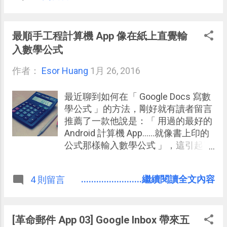
微軟 Exchange 企業郵件同步管理
App，也是好用的 Gmail 與各種郵件
帳號管理軟體 ， 甚至能同時整合前述
最順手工程計算機 App 像在紙上直覺輸
兩者的「郵件」、「行事曆」、「附
入數學公式
加檔案」與「聯絡人」一起管理。 加
作者：
Esor Huang
上 Outlook App 同樣有簡潔流暢的介
1月 26, 2016
面，也有很多幫助郵件過濾、排程的
實用功能，稱得上是新世代郵件 App
最近聊到如何在「 Google Docs 寫數
最有力的競爭者之一。
學公式 」的方法，剛好就有讀者留言
推薦了一款他說是：「 用過的最好的
Android 計算機 App......就像書上印的
公式那樣輸入數學公式 」，這引起了
我的興趣，於是去測試了一下，也想
推薦給電腦玩物的讀者。 這款 App 叫
........................繼續閱讀全文內容
4 則留言
做「 Natural Scientific Calculator
」，從名稱就可以看出他號稱是「可
以最自然輸入公式」的工程計算機，
為什麼這樣說呢？因為它可以讓我們
[革命郵件 App 03] Google Inbox 帶來五