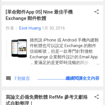
站預覽圖，但還是無法把真正需要的
「畫面」儲存下來。或者 用 Evernote
[革命郵件App 05] Nine 最佳手機
擷取網頁 ？但是 Evernote 不能拍照
Exchange 郵件軟體
長網頁，一般網頁擷取也無法完美保
作者：
Esor Huang
留版面格式。 上面的問題讓我們可以
1月 30, 2016
思考，什麼是網頁設計師需要的網站
書籤工具？這樣的書籤工具目的不只
雖然說 iPhone 或 Android 手機內建郵
是記下網址而已，而是要「拍下畫
件軟體也可以設定 Exchange 的郵件
面」。而今天要介紹的「
信箱帳號，但是一款專門針對微軟
Hypershoot 」或許就是一個為了幫網
Exchange 企業郵件設計的 Email App
頁設計師收集靈感而誕生的書籤工
，要滿足的是更即時流暢的同步、更
具。
優美穩定的內容顯示、更完整專業的
Exchange 功能支援，還有商務人士
........................繼續閱讀全文內容
7 則留言
所需要的管理功能。 說到這裡，就一
定要介紹 一直有朋友上電腦玩物跟我
推薦的「 Nine 」這款 Android 上專用
的 Exchange 郵件 App ， 他號稱自己
寫論文必備免費軟體 RefMe 參考文獻格
是最棒的行動端 Exchange 郵件管理
式自動整理！