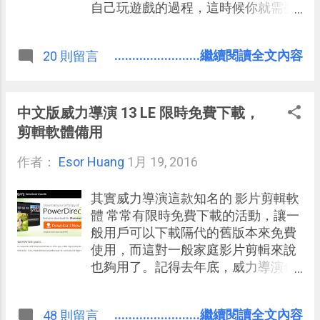
自己玩遊戲的過程，這時候你就需要
一款電腦桌面的螢幕錄影軟體來幫
你。 之前我在電腦玩物上也介紹過不
........................繼續閱讀全文內容
20 則留言
少免費螢幕錄影程式，例如可以製作
強大教學影片的「 ActivePresenter
」、線上版的「 Apowersoft 」、
Chrome 套件版的「 Screencastify
中文版威力導演 13 LE 限時免費下載，
」、 Mac 專用的「 QuickTime Player
剪輯軟體備用
」，甚至還有 Android 手機專用的「
作者：
Esor Huang
AZ Screen Recorder 」，他們都免費
1月 19, 2016
好用，但或許今天這篇文章的
YouTube 螢幕錄影方法更簡單！ 是
其實威力導演這款知名的 影片剪輯軟
的，我們其實也可以： 用大家都熟悉
體 常常有限時免費下載的活動，讓一
的 YouTube 直接完成電腦桌面的螢幕
般用戶可以下載隔代的舊版本來免費
錄影工作 。 而且「真的完全不需要額
使用，而這對一般家庭影片剪輯來說
外安裝軟體」，當然也完全免費，既
也夠用了。記得去年底，威力導演也
然是線上螢幕錄影所以可以跨平台使
有跟台灣的科技網站電腦王阿達合作
用，完成的影片不只可以下載、剪
相關活動！ 而今天我則是看到來自友
........................繼續閱讀全文內容
48 則留言
輯，還等於直接上傳儲存在 YouTube
站「 軟體玩家 」的消息，「威力導演