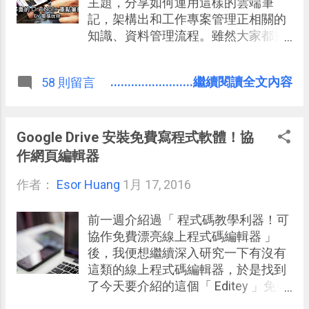
主題，分享如何運用這樣的雲端筆
記，架構出和工作專案管理正相關的
知識、資料管理流程。雖然大家都知
道 電腦玩物 熟悉並且自己善用
Evernote ，但就像我常說的：一法
........................繼續閱讀全文內容
58 則留言
通、萬法通，要跳躍到 OneNote 做實
例分享也還是做得到的。 而且我故意
去接下這個挑戰，因為我認為目前市
面上雖然筆記「工具」很多，但足以
Google Drive 安裝免費寫程式軟體！協
負擔知識筆記管理、專案資料管理流
作網頁編輯器
程等重責大任的雲端服務，看來看
作者：
Esor Huang
去，就只有 Evernote 與 OneNote 這
1月 17, 2016
兩個是好選擇。於是，我也想趁著那
次講座的機會，給自己一個動力，去
前一週介紹過「 程式碼教學利器！可
深入的研究一下目前 OneNote 的細
協作免費漂亮線上程式碼編輯器 」
節。 那次講座很順利的完成，也獲得
後，我便想繼續深入研究一下有沒有
很多迴響，大家對於「 第二大腦的筆
這類的線上程式碼編輯器，於是找到
記術 」可以帶來的工作效率改變都很
了今天要介紹的這個「 Editey 」免費
有興趣，無論使用的工具是 Evernote
網頁程式碼編輯器。 如果要說「