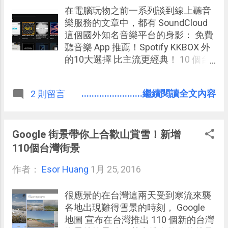
可以和 Evernote 與其他雲端服務整合
在電腦玩物之前一系列談到線上聽音
的 CloudMagic 要強大得多，微軟的
樂服務的文章中，都有 SoundCloud
Outlook App 還內建行事曆，而
這個國外知名音樂平台的身影： 免費
Google 自己的 Gmail 則有雲端傳檔等
聽音樂 App 推薦！Spotify KKBOX 外
好用功能。那麼， Google Inbox 有什
的10大選擇 比主流更經典！ 10 個台
麼？
灣與國外的獨立音樂網站推薦 10個古
典音樂線上免費收聽網站精選，值得
........................繼續閱讀全文內容
2 則留言
你收藏！ SoundCloud 就像是音樂曲
目的 YouTube ，我們可以在上面收聽
各種音樂播放清單，可以找到與眾不
同的原創歌曲，也可以搜尋喜愛的音
Google 街景帶你上合歡山賞雪！新增
樂類型，那是一個最棒的音樂寶庫。
110個台灣街景
只是 SoundCloud 在電腦端一直只有
作者：
Esor Huang
網頁版， 現在有 SoundCloud 的愛好
1月 25, 2016
者開發出了一款開源的「
SoundCloud 桌面版音樂播放器軟
很應景的在台灣這兩天受到寒流來襲
體」 ，並且支援 Windows、 Mac 與
各地出現難得雪景的時刻， Google
Linux 平臺，讓音樂愛好者在更好操
地圖 宣布在台灣推出 110 個新的台灣