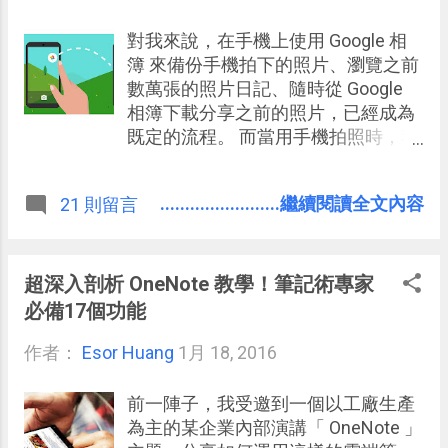
對我來說，在手機上使用 Google 相
簿 來備份手機拍下的照片、瀏覽之前
數萬張的照片日記、隨時從 Google
相簿下載分享之前的照片，已經成為
既定的流程。 而當用手機拍照時，我
習慣使用手機內建的相機（目前是
Galaxy S6 的內建相機），如果內建
........................繼續閱讀全文內容
21 則留言
相機 App 也可以整合 Google 相簿就
方便多了，而沒想到現在真的能實
現。 今天，看到我的 Google 相簿小
幫手發出通知， 告訴我可以在內建相
超深入剖析 OneNote 教學！筆記術專家
機加上 Google 相簿捷徑 ，只要用相
必備17個功能
機拍完照，就會彈出 Google 相簿連
作者：
Esor Huang
結按鈕，可以快速在 Google 相簿開
1月 18, 2016
啟照片修圖、分享、管理。
前一陣子，我受邀到一個以工廠生產
為主的某企業內部演講「 OneNote 」