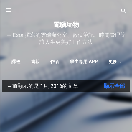
跳到主要內容
電腦玩物
由 Esor 撰寫的雲端辦公室、數位筆記、時間管理等
讓人生更美好工作方法
課程
書籍
作者
學生專用 APP
更多…
目前顯示的是 1月, 2016的文章
顯示全部
發
表
文
章