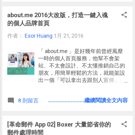
不同分析方法所設計的這些漂亮的簡
天看到一個叫做「 Siftery 」的服務可
報圖表，讓我們下載後就能直接插入
以解開我的疑惑，讓我一探那些知名
about.me 2016大改版，打造一鍵入魂
自己的簡報中。
公司的工作軟體系統。 「 Siftery 」
的個人品牌首頁
讓每個人可以免費註冊，分享自己公
作者：
Esor Huang
司團隊使用的工具，而其他人就能參
1月 21, 2016
考別人都在使用哪些服務來工作。目
前看起來，「 Siftery 」收集了不少知
「 about.me 」是好幾年前曾經風靡
名新創公司的工具清單，前面提到的
一時的個人首頁服務，他幫不會架
Uber 與 Airbnb 團隊使用哪些工具，
站、不太會設計、不太懂推銷自己的
都能在這裡找到。
朋友，用簡單輕鬆的方法，就能架設
出一個「可以拿出去跟別人宣傳」的
個人名片 網頁，讓其他人在好看又有
重點資訊的網頁中了解你這個人，秀
........................繼續閱讀全文內容
8 則留言
出你的個人品牌。 而經過了幾年的發
展，最近「 about.me 」決定「砍掉
重練」，過去幾年累積的很多附加功
能或版型都重頭開始，「 about.me
[革命郵件 App 02] Boxer 大量節省你的
」的開發者稱呼這一次的大改版，是
郵件處理時間