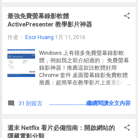
潢擺設，即使可能不是那麼專業，但
也更容易跟設計師或木工師傅溝通 。
只是 Floorplanner 雖好用，但也有一
最強免費螢幕錄影軟體
些限制，例如他是一定要網路才能使
ActivePresenter 教學影片神器
用的線上工具，有時速度稍慢，他的
作者：
Esor Huang
介面目前只有簡體中文，而尚未有繁
1月 11, 2016
體中文，還有他的家具與紋理比較沒
有擴充性。 而如果想要解決上述問
Windows 上有很多免費螢幕錄影軟
題，那麼就可以考慮今天我要推薦的
體，例如我之前介紹過的： 免費螢幕
另外一款「單機版」的免費室內設計
錄影神器！推薦這款比軟體好用
軟體：「 Sweet Home 3D 」，顧名
Chrome 套件 桌面螢幕錄影免費軟體
思義，這是一款簡單好上手，效能流
推薦：超簡單在教學影片上畫重點解
暢，具備繁體中文介面，可以幫你畫
說 YouTube 也能螢幕錄影！免費免安
出夢想家居裝潢設計的 3D 繪圖軟
裝軟體還跨平台 這些螢幕錄影軟體都
........................繼續閱讀全文內容
31 則留言
體。
各有優點，今天要跟大家推薦的這款
「 ActivePresenter 」也有自己的特
色。 或許我不會說「
ActivePresenter 」是最好用或是最佳
週末 Netflix 看片必備指南：開啟網站的
桌面錄影工具，但是「
隱藏電影分類