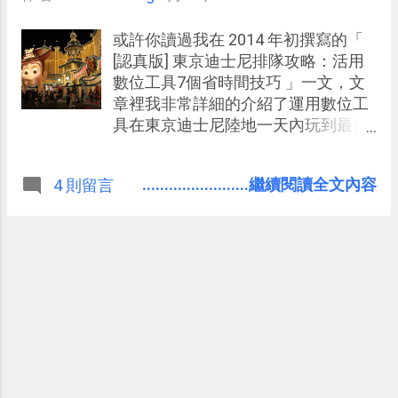
或許你讀過我在 2014 年初撰寫的「
[認真版] 東京迪士尼排隊攻略：活用
數位工具7個省時間技巧 」一文，文
章裡我非常詳細的介紹了運用數位工
具在東京迪士尼陸地一天內玩到最多
遊樂設施的排隊攻略，那篇文章也獲
得了非常多迴響。 後來我在 2015 年
........................繼續閱讀全文內容
4 則留言
又去了一次東京迪士尼海洋，我如法
泡製了自己那篇文章裡的攻略方法，
除了一開始我們沒有分開排隊，而是
一起去抽票一起再去排隊遊樂設施，
想更輕鬆一點的玩，我以為一切都會
照著計劃順利執行，卻沒想到...... 就
像所有的專案一樣，沒有問題與挫折
就不像專案，沒有意外也不像人生。