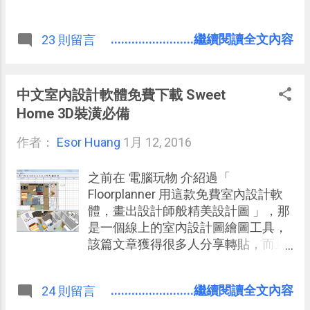
仍然是目前各種溝通系統裡「最易於
長期管理的」。 而長期、管理這兩點
........................繼續閱讀全文內容
23 則留言
很重要，如果說郵件的溝通是任務的
交辦，那麼我們就會需要對以後要做
的任務進行長期提醒、追蹤，我們需
要能把相關的溝通資料整合管理。這
中文室內設計軟體免費下載 Sweet
時候，郵件系統其實有更多方法可以
Home 3D裝潢必備
幫我們把這件事做好，尤其現在還有
作者：
Esor Huang
很多新的革命性郵件 App 與軟體，正
1月 12, 2016
是要幫助我們更輕鬆把郵件系統變成
更有效工作系統。 在 電腦玩物 裡，
之前在 電腦玩物 介紹過「
我準備撰寫一系列的「革命郵件 App
Floorplanner 用這款免費室內設計軟
」文章，我要評析多款目前可以跨
體，畫出設計師般精美設計圖 」，那
Android 與 iOS 平台，提出新功能、
是一個線上的室內設計圖繪圖工具，
新設計來讓電子郵件處理更加高效率
該篇文章獲得很多人分享轉貼，而且
的服務，最終可以讓大家更清楚地去
我猜大多數不是專業的室內設計師，
選擇一個適合自己的郵件 App 或軟
而是一般想要裝潢新家的素人： 每個
........................繼續閱讀全文內容
24 則留言
體，來幫助自己處理每天可能雪片般
人都想先畫畫看自己夢想中的家居裝
飛來的任務。