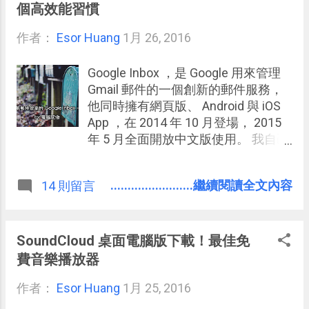
像在紙上輸入公式那樣寫公式，把書
個高效能習慣
上的計算題目照樣寫入計算機中。 大
作者：
Esor Huang
多 計算機 App 都在學實體計算機，但
1月 26, 2016
實體計算機因為單行輸入等限制，導
致用戶必須學習與背下各種按鍵的用
Google Inbox ，是 Google 用來管理
途與用法才能進行複雜運算，這等於
Gmail 郵件的一個創新的郵件服務，
是在原本已經要學習的數學方程式之
他同時擁有網頁版、 Android 與 iOS
外，還要多學一個計算機操作才能真
App ，在 2014 年 10 月登場， 2015
正發揮數學統計功能。 但是既然數位
年 5 月全面開放中文版使用。 我自己
畫面、觸控螢幕可以讓我們自由發
使用至今已經一年多，更常常在 電腦
揮，難道不能有更直覺的計算方式
玩物 推薦大家使用，這過程中很多朋
........................繼續閱讀全文內容
14 則留言
嗎？「 Natural Scientific Calculator
友會問我：「 為什麼在已經很好用的
」正是想要讓我們用宛如在紙上寫出
Gmail 之外，還需要另外一個 Google
數學方程式那樣，更直覺且更自由的
Inbox 管理郵件？」 或許就在我自己
輸入數學公式並完成運算。
長期使用一年多之後，可以再來寫一
SoundCloud 桌面電腦版下載！最佳免
篇真正重度且長期使用者的心得總
費音樂播放器
結。 以功能面來說， Google Inbox 不
作者：
Esor Huang
是功能最豐富或強大的郵件服務，在
1月 25, 2016
我的「 革命郵件 App 」系列文章中，