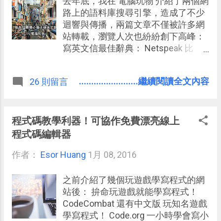
去年底，我在 電腦玩物 介紹了兩個網
量級的線上影片娛樂新選擇後，週末
路上的語料庫搜尋引擎，造成了不少
看來大家的沙發應該都會很熱鬧。這
迴響與傳播，兩篇文章不僅被許多網
時候，要來分享一個利用 Netflix 週末
站轉載，瀏覽人次也紛紛創下高峰：
看片的小密技，最近在國外廣為流
寫英文信最佳辭典： Netspeak 比
傳，尤其對於重度電影愛好者會很有
Google 翻譯好用 英文寫作不詞窮！
用。
台灣研發更強大語言學習搜尋引擎 新
........................繼續閱讀全文內容
26 則留言
增： 英文寫作與英文文法檢查必備軟
體！ Writefull 完全免費介面精美 但在
這麼多的迴響裡我也聽到了一些不同
的意見，上面兩個語料庫搜尋引擎的
程式碼教學利器！可協作免費漂亮線上
來源都是「網路上的用語」，但是網
程式碼編輯器
路上的流行語法不一定經過嚴謹的編
作者：
Esor Huang
輯，不一定能代表「相對正確」的英
1月 08, 2016
文用法（雖然我相信也沒有所謂的絕
對正確）。 那麼，有沒有其他的語料
之前介紹了幾個玩遊戲學寫程式的網
庫或翻譯搜尋引擎，可以幫我們找到
站後： 拚命玩遊戲就能學寫程式！
相對正確的現代英文用語方法呢？這
CodeCombat 還有中文版 玩知名遊戲
就是今天要介紹的 「 COCA 美國現代
學寫程式！ Code.org 一小時學會寫小