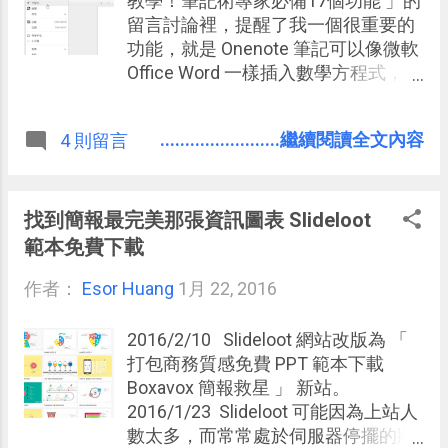
教學！筆記術專家必備17個功能 」的
留言討論裡，提醒了我一個很重要的
功能，就是 Onenote 筆記可以像微軟
Office Word 一樣插入數學方程式，這
對資訊科系、數學科系的老師、學
生，或是職場報告中需要打數學公式
........................繼續閱讀全文內容
4 則留言
時都很方便。 而這也讓我聯想到另外
一個問題，我常常推薦大家使用， 台
灣也有不少學校使用的 Google Drive
裡的 Google Docs 文件，可不可以打
找到簡報最完美那張資訊圖表 Slideloot
出數學公式呢？ Google docs 其實也
範本免費下載
內建了插入方程式功能，一般情況我
作者：
Esor Huang
們用 Google docs 直接輸入最方便，
1月 22, 2016
以後也好修改。但如果需要額外功
能，則可再利用 gMath 這個擴充功能
2016/2/10 Slideloot 網站改版為 「
來滿足。 大家都知道 電腦玩物 不是
打包商務質感免費 PPT 範本下載
唸理工，所以老實說這些數學方程式
Boxavox 簡報救星 」 新站。
不是我的好朋友，但這篇文章我指出
2016/1/23 Slideloot 可能因為上站人
可行的方向與工具，需要與更懂公式
數太多，而常常處於伺服器停擺的狀