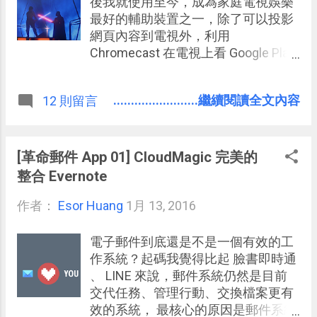
後我就使用至今，成為家庭電視娛樂
已經內建了純文字記事本了啊？那麼
最好的輔助裝置之一，除了可以投影
起碼「 Writebox 」對使用
網頁內容到電視外，利用
Chromebook 的朋友會有幫助，而即
Chromecast 在電視上看 Google Play
使在 Windows 或 Mac 上，跨平台可
電影 、玩 多人跳舞遊戲 ，甚至是觀
雲端同步的「 Writebox 」也會是一款
賞最近台灣剛剛上線的 Netflix 都非常
........................繼續閱讀全文內容
12 則留言
滿足特殊需求的 TXT 純文字編輯器。
好用，我也將心得整理成：
Chromecast 的12種活用教學：台灣
開箱後必備 App 而在電腦上想要將網
頁影音，甚至整個電腦畫面內容投影
[革命郵件 App 01] CloudMagic 完美的
到電視，之前都必須先安裝 Google
整合 Evernote
Cast 這個額外的擴充套件。 但是現
作者：
Esor Huang
在 Google 準備把 Google Cast 功能直
1月 13, 2016
接內建在 Google Chrome 瀏覽器 ，
不需安裝套件，我們就可以開啟內建
電子郵件到底還是不是一個有效的工
的 Chromecast 投影。
作系統？起碼我覺得比起 臉書即時通
、 LINE 來說，郵件系統仍然是目前
交代任務、管理行動、交換檔案更有
效的系統， 最核心的原因是郵件系統