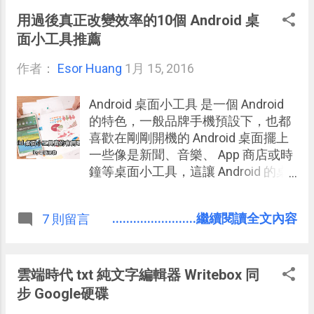
Cacoo 的一大特色。 而當電腦玩物近
期也介紹了許多線上圖表的繪圖工
用過後真正改變效率的10個 Android 桌
具，包含： Draw.io 中文線上製作流
面小工具推薦
程圖首選！專業水準完全免費 Coggle
作者：
Esor Huang
最好用免費線上心智圖軟體教學：簡
1月 15, 2016
單卻強大 好用原型設計軟體
Mockplus 免費畫互動 App 與網頁
Android 桌面小工具 是一個 Android
creately 線上圖表軟體：免費套用數
的特色，一般品牌手機預設下，也都
千資訊圖表範本 夠用才是更好用！
喜歡在剛剛開機的 Android 桌面擺上
Google 繪圖解決團隊協作圖表需求
一些像是新聞、音樂、 App 商店或時
有朋友問我會怎麼選擇？還是會繼續
鐘等桌面小工具，這讓 Android 的桌
使用 Cacoo 嗎？ Cacoo 最大特色就
面看起來很有趣，但這是不是最有效
是他可以畫出上述所有類型的圖表，
率使用桌面小工具的方法呢？ 也有朋
........................繼續閱讀全文內容
7 則留言
包含流程圖、心智圖，也可以畫網頁
友看到會覺得 Android 桌面小工具華
或 App 的設計草圖，甚至還能畫 室內
而不實，例如新聞輪播 App 通常每次
設計圖 。
輪播個一則到兩三則新聞圖文，但在
這麼少量的資訊中很難打中使用者的
雲端時代 txt 純文字編輯器 Writebox 同
閱讀需求，那這樣在桌面上輪播新聞
步 Google硬碟
是否就是浪費，因為很少會真的因此