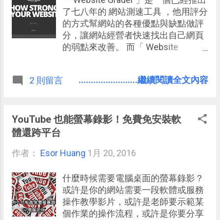
自訂性，最便利的大量郵件整理」
了七八年的 網站測速工具 ，他用評分
的方式幫網站的各種優點與缺點做評
分，讓網站經營者快速找出自己網頁
的弱點來改善。 而「 Website
Grader 」開發者最近幫這個老牌網站
測速工具做了全新改版，換上全新的
........................繼續閱讀全文內容
2 則留言
介面，讓他看起來更漂亮，各種數據
的呈現更清晰，並且 懂得具體的抓出
網站在速度、 SEO、行動端與安全性
上的各種問題。 如果你剛好擁有一個
YouTube 也能螢幕錄影！免費免安裝軟
網站、正在製作一個網頁，那麼不如
體還跨平台
用「 Website Grader 」來測試看看你
作者：
Esor Huang
的網站速度與體質，抓出還有哪些改
1月 20, 2016
進的空間？
什麼時候需要電腦桌面的螢幕錄影？
或許是你的網站需要一段軟體或服務
操作教學影片，或許是老師要示範某
個作業的操作流程，或許是你要分享