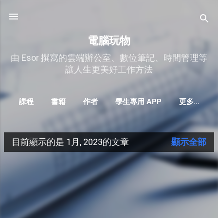
跳到主要內容
電腦玩物
由 Esor 撰寫的雲端辦公室、數位筆記、時間管理等
讓人生更美好工作方法
課程
書籍
作者
學生專用 APP
更多…
目前顯示的是 1月, 2023的文章
顯示全部
發
表
文
章