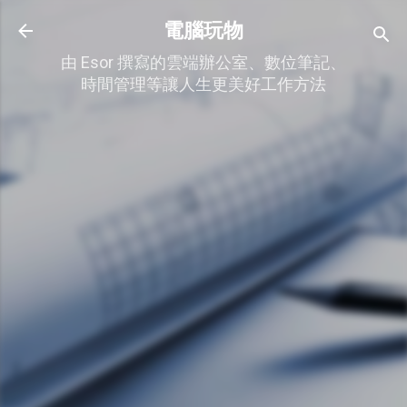
跳到主要內容
電腦玩物
由 Esor 撰寫的雲端辦公室、數位筆記、
時間管理等讓人生更美好工作方法