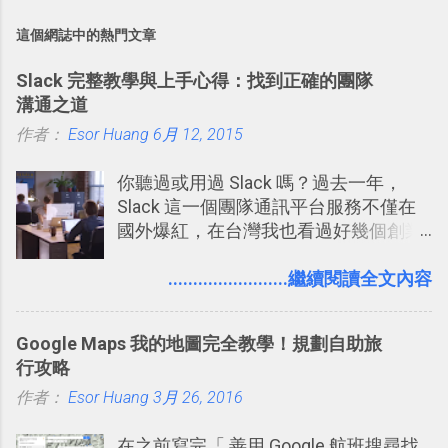
這個網誌中的熱門文章
Slack 完整教學與上手心得：找到正確的團隊
溝通之道
作者：
Esor Huang
6月 12, 2015
你聽過或用過 Slack 嗎？過去一年，
Slack 這一個團隊通訊平台服務不僅在
國外爆紅，在台灣我也看過好幾個創業
團隊使用 Slack 來做公司內部的訊息管
理，到底 Slack 有什麼魅力？它是不是
........................繼續閱讀全文內容
比起 LINE 或 Facebook 或 Email 更能有
效率的管理團隊溝通呢？我自己今年也
Google Maps 我的地圖完全教學！規劃自助旅
有機會在一個專案合作中使用了 Slack
行攻略
一段時間，我覺得它吸引人之處有三
作者：
Esor Huang
點： 1. 「 很有趣 」： Slack 裡擁有跟
3月 26, 2016
LINE 或 Facebook 一樣易於讓公司同事
在之前寫完「 善用 Google 航班搜尋找
聊天打屁、傳送有趣影音圖文的功能。