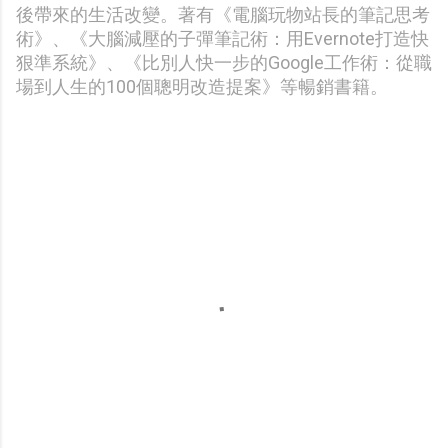
後帶來的生活改變。著有《電腦玩物站長的筆記思考
術》、《大腦減壓的子彈筆記術：用Evernote打造快
狠準系統》、《比別人快一步的Google工作術：從職
場到人生的100個聰明改造提案》等暢銷書籍。
留
言