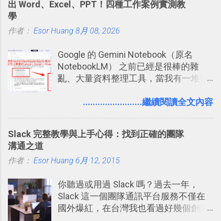
出 Word、Excel、PPT！四種工作案例實測教
學
作者：
Esor Huang
8月 08, 2026
Google 的 Gemini Notebook（原名
NotebookLM） 之前已經是很棒的雜
亂、大量資料整理工具，當我有一堆需
要抓出相關重點的研究資料，或是有大
量格式不一的混亂工作文件需要彙整，
........................繼續閱讀全文內容
我都喜歡用 Gemini Notebook 作第一階
段的整理，整理好後再交給 ChatGPT 或
Slack 完整教學與上手心得：找到正確的團隊
Codex 這樣的 AI 工作作進階處理。
溝通之道
作者：
Esor Huang
6月 12, 2015
你聽過或用過 Slack 嗎？過去一年，
Slack 這一個團隊通訊平台服務不僅在
國外爆紅，在台灣我也看過好幾個創業
團隊使用 Slack 來做公司內部的訊息管