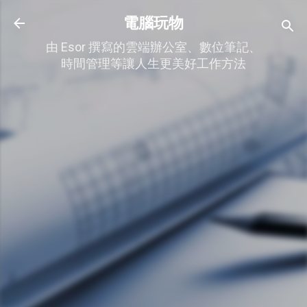
跳到主要內容
電腦玩物
由 Esor 撰寫的雲端辦公室、數位筆記、
時間管理等讓人生更美好工作方法