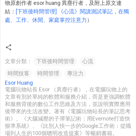
物原創作者 esor huang 異塵行者，及附上原文連
結：
[下班後時間管理] 《心流》閱讀測試筆記，在獨
處、工作、休閒、家庭掌控注意力
）
文章分類：
下班後時間管理
心流
時間技客
時間管理
專注力
Esor Huang
電腦玩物站長 Esor （異塵行者），在電腦玩物上的
文章有別於單純的軟體和服務介紹，而是更強調軟體
和服務背後的數位工作思維及方法，並說明實際應用
後帶來的生活改變。著有《電腦玩物站長的筆記思考
術》、《大腦減壓的子彈筆記術：用Evernote打造快
狠準系統》、《比別人快一步的Google工作術：從職
場到人生的100個聰明改造提案》等暢銷書籍。