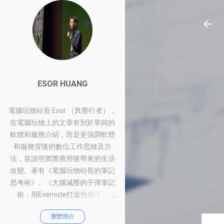
ESOR HUANG
電腦玩物站長 Esor （異塵行者），
在電腦玩物上的文章有別於單純的
軟體和服務介紹，而是更強調軟體
和服務背後的數位工作思維及方
法，並說明實際應用後帶來的生活
改變。著有《電腦玩物站長的筆記
思考術》、《大腦減壓的子彈筆記
術：用Evernote打造快狠準系
統》、《比別人快一步的Google工
瀏覽簡介
作術：從職場到人生的100個聰明