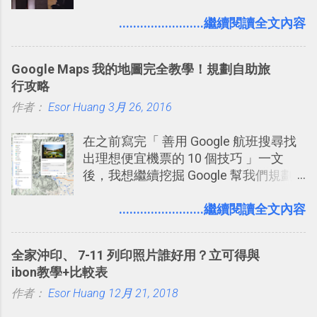
團隊使用 Slack 來做公司內部的訊息管
理，到底 Slack 有什麼魅力？它是不是
........................繼續閱讀全文內容
比起 LINE 或 Facebook 或 Email 更能有
效率的管理團隊溝通呢？我自己今年也
Google Maps 我的地圖完全教學！規劃自助旅
有機會在一個專案合作中使用了 Slack
行攻略
一段時間，我覺得它吸引人之處有三
作者：
Esor Huang
點： 1. 「 很有趣 」： Slack 裡擁有跟
3月 26, 2016
LINE 或 Facebook 一樣易於讓公司同事
在之前寫完「 善用 Google 航班搜尋找
聊天打屁、傳送有趣影音圖文的功能。
出理想便宜機票的 10 個技巧 」一文
2. 「 有效率 」：但是 Slack 的頻道、群
後，我想繼續挖掘 Google 幫我們規劃
組機制讓茶水間的聊天，不會干擾工作
自助旅行的潛力。 今天這篇文章，就深
的討論，並且星號與釘選功能讓每個同
入的來聊聊 Google 的「我的地圖」服
........................繼續閱讀全文內容
事可以從聊天中記錄重點。 3. 「 有彈性
務，這是一個可以讓我們「自訂地圖」
」： Slack 的架構可以讓每一個團隊設
的工具 ，在地圖上任意繪製地標、路
計出符合自己需求的通訊平台， Slack
全家沖印、 7-11 列印照片誰好用？立可得與
線，對商務需求來說可以打造出一張一
的軟體則讓同事可以在任何地方和公司
ibon教學+比較表
張資料地圖（例如我之前在製作一本新
保持聯繫。 如果你需要中文版的同類平
作者：
Esor Huang
書時建立的「 台灣推薦空拍地點地圖
12月 21, 2018
台，可以參考： JANDI 高效率團隊通訊
」），對生活需求來說，則可以讓我們
平台完整教學，比 Slack 更適合中文用