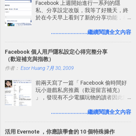
Facebook 上週開始進行一系列的隱
用 Trello？ 8個專案排程協作重點技巧
私、分享設定改版，我等了好幾天，終
2017/6 新增： 如何用 Trello 規劃自助
於在今天早上看到了新的分享功能，相
旅行？我的 Trello 行程計畫使用技巧教
信台灣用戶大多數應該也都已經可以使
學 2017/7 新增： 如何讓 Trello 列表與
用新版的分享功能與隱私設定。 嚴格來
........................繼續閱讀全文內容
卡片不再落落長？專案管理的5個關鍵
說，這次新版設定大多數都是以前就有
技巧 2017/8/23 新增 ： 如何用 Trello 做
的功能，只是現在換到比較好操作的位
子彈筆記？我的 Trello GTD 方法範例看
Facebook 個人用戶隱私設定心得完整分享
置。不過有一項很實用的設定是新增
板分享
（歡迎補充與指教）
的， 那就是可以 事先審查 朋友「標籤
作者：
Esor Huang
你」的內容，決定要不要讓其他朋友看
7月 30, 2009
到這些標籤。 具體來說，朋友如果把你
前兩天寫了一篇「 Facebook 偷時間好
標籤在他的訊息中，或是想把你標籤在
玩小遊戲私房推薦（歡迎留言補充）
相片圖片裡，現在你都多了一個「事先
」，發現有不少電腦玩物的讀者因此開
審查」的機制，可以決定這些你被標籤
始加入Facebook。整體來說，
的內容可不可以出現在你的個人檔案塗
Facebook確 實是目前最好的社群、社
........................繼續閱讀全文內容
鴉牆上，從而禁止可能的祕密被你其他
交服務之一，它優秀的互動配對機制，
朋友看到。 當然，這也可以最大程度的
讓你可以在Facebook中體驗到最即時而
杜絕遊戲、廣告討厭的標籤行為。
活用 Evernote ，你應該學會的 10 個特殊操作
有趣的交友聯繫： 例如你可以看到朋友