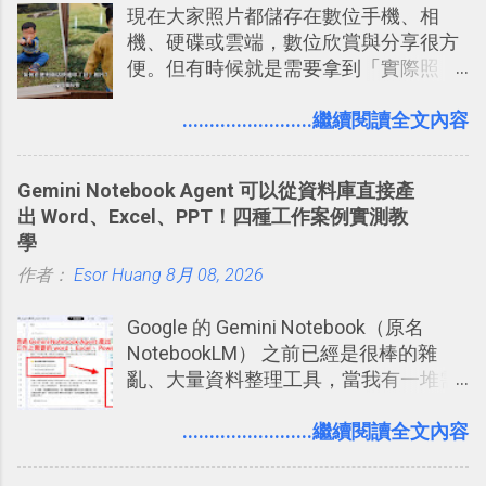
現在大家照片都儲存在數位手機、相
規劃自助旅行路線！ Google 「我的地
戶 。 2017/3 新增 ： Sortd for Slack：
機、硬碟或雲端，數位欣賞與分享很方
圖」在規劃自助旅行路線時可以解決許
改造 Slack 討論串介面變成專案任務排
便。但有時候就是需要拿到「實際照
多問題： 國外地點名稱地址常常難懂，
程看板
片」，例如： 小朋友學校的勞作作業 想
用自訂地圖就能自己取一個好辨識的名
要製作家庭相框 用照片來當小禮物 把照
........................繼續閱讀全文內容
稱。 在規劃路線之外，自訂地圖還能補
片貼在紙本手帳上 這時候，有什麼方法
充許多旅遊圖文資料，讓這張地圖就是
可以快速把數位照片「洗」成實體照
旅遊手冊。 好看的自訂地圖一方面旅行
Gemini Notebook Agent 可以從資料庫直接產
片？而且最好能不花時間、立即拿到、
時帶來好心情，二方面事後就是最好的
出 Word、Excel、PPT！四種工作案例實測教
價格也不貴呢？ 如果家裡沒有印表機
旅遊回憶之一。 自訂地圖還能跟朋友共
學
（或是沒有好的印表機），又不想跑照
享合作，讓彼此都能在手機上查看這次
作者：
Esor Huang
相館，那麼這時候 「便利商店」同樣也
8月 08, 2026
旅行地圖。
提供了印照片的服務 ，而且價格不貴，
Google 的 Gemini Notebook（原名
可以立即拿到，操作流程也十分簡單。
NotebookLM） 之前已經是很棒的雜
之前我在電腦玩物分享過：「 不需買印
亂、大量資料整理工具，當我有一堆需
表機也免隨身碟， 7-11 全家雲端列印超
要抓出相關重點的研究資料，或是有大
方便教學 」。這篇文章則從印照片出
量格式不一的混亂工作文件需要彙整，
........................繼續閱讀全文內容
發： 同樣的不需買印表機、不需隨身
我都喜歡用 Gemini Notebook 作第一階
碟，就能快速印出高品質的照片成品。
段的整理，整理好後再交給 ChatGPT 或