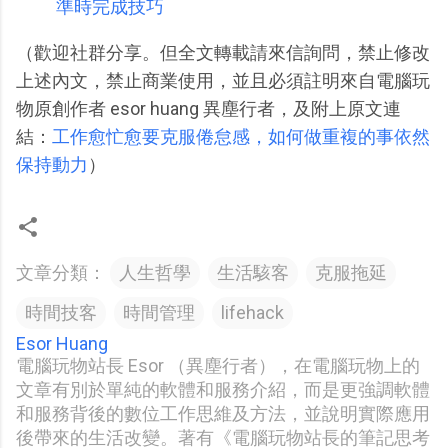
準時完成技巧
（歡迎社群分享。但全文轉載請來信詢問，禁止修改
上述內文，禁止商業使用，並且必須註明來自電腦玩
物原創作者 esor huang 異塵行者，及附上原文連
結：
工作愈忙愈要克服倦怠感，如何做重複的事依然
保持動力
）
文章分類：
人生哲學
生活駭客
克服拖延
時間技客
時間管理
lifehack
Esor Huang
電腦玩物站長 Esor （異塵行者），在電腦玩物上的
文章有別於單純的軟體和服務介紹，而是更強調軟體
和服務背後的數位工作思維及方法，並說明實際應用
後帶來的生活改變。著有《電腦玩物站長的筆記思考