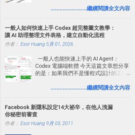
」，是指透過特定時間的反覆記憶，把
間的使用經驗下，剛好可以讓我整理沉
短期記憶變成長期記憶。 舉例來說我今
........................繼續閱讀全文內容
澱自己的使用方法，歸納出「 為什麼值
天記住一個單字，相關一兩天之後我可
得試試看 Trello 的關鍵特色 」，然後轉
能快要忘記，這時再次複習，記憶就增
化成這篇文章深入淺出的 Trello 上手教
一般人如何快速上手 Codex 超完整圖文教學：
強；然後下次快要忘記可能變成相隔一
學。 2015/6/13 新增： 免費專案管理軟
讓 AI 助理整理文件表格，建立自動化流程
個禮拜，這時再次複習，就能把記憶強
體推薦！困難計畫簡單管理 13 種工具
作者：
Esor Huang
化，讓記憶延長到可能半個月；那時候
5月 01, 2026
2016 年新增 ： 如何將 Trello 切換到繁
再做一次複習，或許我們就擁有了接下
體中文版？網頁 App 全中文化
一般人也能快速上手的 AI Agent：
來一個月的記憶長度！就這樣反覆慢慢
2016/7/7 新增 ： 如何活用 Trello 記
Codex 電腦端軟體 今天這篇文章想分享
拉長時間練習，就能讓一個東西成為腦
帳？我的理財計畫心得與看板範本
的是：如果我們不是懂程式設計的工程
海中更深刻的記憶。 問題是，當我們一
2016/7/13 新增： 如何將網頁資料快速
師， 一般人要怎麼快速上手 OpenAI
次要記住 1000 個英文單字，或是一次
剪貼到 Trello？收集專案資料技巧
（ChatGPT） 的 Codex 工具？ 如何用
........................繼續閱讀全文內容
要準備數百個考試問題時，自己手動進
2016/8 新增： Trello 開放「強化功能」
這個 AI 助理，協助我們處理電腦硬碟資
行間隔記憶法的練習不是很累嗎？所以
讓免費用戶串聯 Evernote 等雲端服務
料夾中的工作文件、任務成果，進一步
就有了自動化的工具，幫助我們管理要
2016/8 新增 ： Trello 卡片自訂欄位密
Facebook 新隱私設定14大祕辛，在他人洩漏
打造一個更自動化的電腦工作流程。
練習的記憶卡片，自動規劃要延期複習
技！最想要的強大 Trello 客製化範例教
你秘密前審查
的卡片，每天自動產生記憶練習題，這
學 2016/11 新增： [時間技客-7] 重要緊
作者：
Esor Huang
9月 03, 2011
樣的軟體中最受好評的，或許就是今天
急時間管理四象限在 Trello 活用與範本
要推薦的 「 Anki 」 。
下載 2017/2 新增 ： Trello 團隊如何使