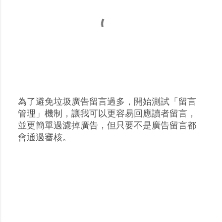
為了避免垃圾廣告留言過多，開始測試「留言
張
管理」機制，讓我可以更容易回應讀者留言，
貼
並更簡單過濾掉廣告，但只要不是廣告留言都
留
會通過審核。
言