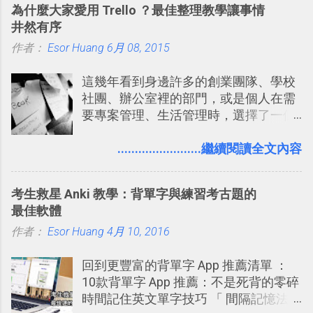
為什麼大家愛用 Trello ？最佳整理教學讓事情
Codex 這樣的 AI 工作作進階處理。
井然有序
作者：
Esor Huang
6月 08, 2015
這幾年看到身邊許多的創業團隊、學校
社團、辦公室裡的部門，或是個人在需
要專案管理、生活管理時，選擇了一個
叫做「 Trello 」的雲端服務，這到底是
一個什麼樣的管理工具，讓這麼多人都
........................繼續閱讀全文內容
愛用 Trello ？在電腦玩物上，我也從旁
敲側擊的角度，寫過幾篇「 Trello 概
考生救星 Anki 教學：背單字與練習考古題的
念」的管理教學文章： 把 Evernote 當
最佳軟體
作 Trello！ Kanbanote 筆記看板管理法
作者：
Esor Huang
Google Drive 變身 Trello ！幫雲端硬碟
4月 10, 2016
建立專案看板 但是，我自己也一直使用
回到更豐富的背單字 App 推薦清單 ：
著 Trello ，卻還沒有在電腦玩物上寫過
10款背單字 App 推薦：不是死背的零碎
一篇完整的介紹！雖然錯過了幾年前第
時間記住英文單字技巧 「 間隔記憶法
一時間推薦 Trello 的時機，但在這段時