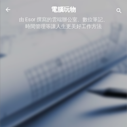
跳到主要內容
電腦玩物
由 Esor 撰寫的雲端辦公室、數位筆記、
時間管理等讓人生更美好工作方法