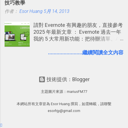
技巧教學
又加入了哪個社團？某位好友又出現在
作者：
Esor Huang
哪張相片中？或者有哪些朋友正熱衷於
5月 14, 2013
哪個遊戲？但也正因為如此，Facebook
請對 Evernote 有興趣的朋友，直接參考
如何分析使用你的個人資料而達到這種
2025 年最新文章 ： Evernote 過去一年
社群效果？則是很多人感到疑慮的部
我的 5 大常用新功能：把待辦清單、AI
份，也是惡意程式有可能利用的部份 。
辨識、長專案筆記裝進第二大腦 新功能
最新版Facebook隱私設定補充說明：
介紹文章： 把不同筆記中的待辦清單統
........................繼續閱讀全文內容
從Facebook隱私設定全新簡化介面設計
一管理！ Evernote 強化原本已經很好用
中看權限控管重點 我個人是推薦大家來
的工作事項功能 新功能教學： Evernote
使用Facebook的，我自己也在
大綱收合、目錄連結、錨點連結，整理
Facebook中接收到朋友互動產生的樂趣
技術提供：Blogger
超長筆記應用案例分享 新功能教學： 會
與益處。例如經由Facebook專屬頁面建
議記錄不麻煩！我常用兩個 Evernote AI
立的「 電腦玩物 」粉絲專頁，我把自己
主題圖片來源：
mariusFM77
功能整理錄音、手寫筆記 更新功能教
寫文章的過程，以及開始寫一篇文章前
學： Evernote 新增類似 Google 文件的
後的思考分享上去，從讀者回饋中，我
本網站所有文章皆為 Esor Huang 撰寫，如需轉載，請聯繫
「免帳號登入」多人同步編輯功能
因此可以邊寫邊修改調整文章的方向，
esorhjy@gmail.com
甚至獲得一些新的資料，讓電腦玩物裡
的文章發表多了一分集思廣益的趣味。