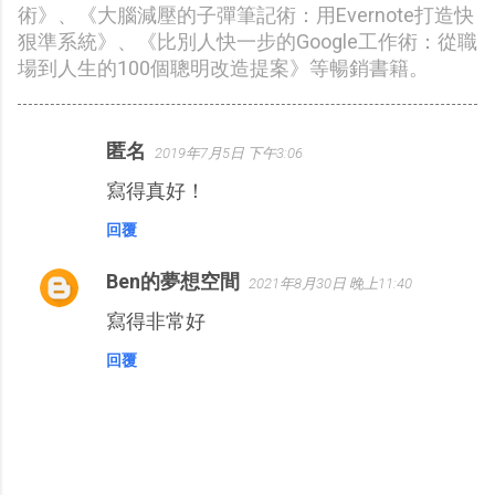
術》、《大腦減壓的子彈筆記術：用Evernote打造快
狠準系統》、《比別人快一步的Google工作術：從職
場到人生的100個聰明改造提案》等暢銷書籍。
匿名
2019年7月5日 下午3:06
留
寫得真好！
言
回覆
Ben的夢想空間
2021年8月30日 晚上11:40
寫得非常好
回覆