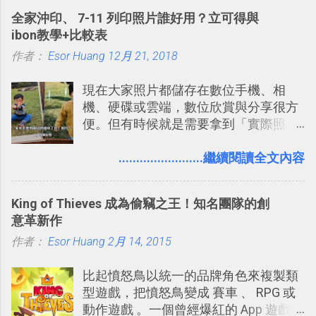
的工具 ，在地圖上任意繪製地標、路
計出符合自己需求的通訊平台， Slack
全家沖印、 7-11 列印照片誰好用？立可得與
線，對商務需求來說可以打造出一張一
的軟體則讓同事可以在任何地方和公司
ibon教學+比較表
張資料地圖（例如我之前在製作一本新
保持聯繫。 如果你需要中文版的同類平
作者：
Esor Huang
書時建立的「 台灣推薦空拍地點地圖
12月 21, 2018
台，可以參考： JANDI 高效率團隊通訊
」），對生活需求來說，則可以讓我們
平台完整教學，比 Slack 更適合中文用
現在大家照片都儲存在數位手機、相
規劃自助旅行路線！ Google 「我的地
戶 。 2017/3 新增 ： Sortd for Slack：
機、硬碟或雲端，數位欣賞與分享很方
圖」在規劃自助旅行路線時可以解決許
改造 Slack 討論串介面變成專案任務排
便。但有時候就是需要拿到「實際照
多問題： 國外地點名稱地址常常難懂，
程看板
片」，例如： 小朋友學校的勞作作業 想
用自訂地圖就能自己取一個好辨識的名
要製作家庭相框 用照片來當小禮物 把照
........................繼續閱讀全文內容
稱。 在規劃路線之外，自訂地圖還能補
片貼在紙本手帳上 這時候，有什麼方法
充許多旅遊圖文資料，讓這張地圖就是
可以快速把數位照片「洗」成實體照
旅遊手冊。 好看的自訂地圖一方面旅行
King of Thieves 成為偷竊之王！知名團隊的創
片？而且最好能不花時間、立即拿到、
時帶來好心情，二方面事後就是最好的
意革新作
價格也不貴呢？ 如果家裡沒有印表機
旅遊回憶之一。 自訂地圖還能跟朋友共
作者：
Esor Huang
（或是沒有好的印表機），又不想跑照
2月 14, 2015
享合作，讓彼此都能在手機上查看這次
相館，那麼這時候 「便利商店」同樣也
旅行地圖。
比起憤怒鳥以統一的品牌角色來複製類
提供了印照片的服務 ，而且價格不貴，
型遊戲，把憤怒鳥變成 賽車 、 RPG 或
可以立即拿到，操作流程也十分簡單。
動作遊戲 。一個曾經爆紅的 App 遊戲開
之前我在電腦玩物分享過：「 不需買印