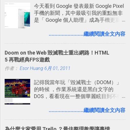
今天看到 Google 發表最新 Google Pixel
不管是採用什麼樣的方式利用Twitter，
手機的新聞，其中最吸引我的重點無非
沒有人會有意見，這是我覺得Twitter很
是「 Google 個人助理」成為手機更重
自由也很有趣的一個地方，我可以無拘
要且更有用的功能，有國外媒體稱：
無束的在上面塑造、表現我自己，或是
「這是他使用過最聰明的一台智慧型手
........................繼續閱讀全文內容
利用Twitter來嘗試各種可能。例如 目前
機。」 「 Google 個人助理」有更人性
我試圖將自己的Twitter打造成「 小電腦
化的應答方式，可以解答我們的各種詢
玩物 」的型態 ，我會在上面持續的丟一
Doom on the Web 毀滅戰士重出網路！HTML
問、可以找出特殊的照片、可以規劃我
些軟體更新、網站服務的資訊，未來也
5 再戰經典FPS遊戲
們的行程，也能幫我們安排時間。 其實
很想試試看是否能加入短評，或者對於
作者：
Esor Huang
如果單從後面幾個「功能面」來看， 這
6月 01, 2011
電腦玩物介紹過的資訊作補充，讓我的
些「 智慧型 Google 助理 」功能早已經
Twitter可以作為簡單的、即時的、隨想
記得我當年玩「毀滅戰士（DOOM）」
內建在我們的 Google 系統中，甚至大
的 碎碎念版電腦玩物 。不過你不需要像
的時候 ，作業系統還是黑白文字的
多在 Android 與 iPhone 手機上都能使
我這麼認真，因為 我也很喜歡在Twitter
DOS，看看現在一整個華麗眩目到不行
用。
上面看到各種突如其來的生活雜感、毫
的各種第一人稱射擊遊戲，但做為我玩
無來由的牢騷困擾，因為這些碎碎念就
過的第一款 FPS遊戲 （應該也是世界上
........................繼續閱讀全文內容
好像把大家的生活用一種很自然無隔
的FPS鼻祖？），DOOM的刺激記憶與
閡、但又基本上不互相打擾的方式結合
興奮之情卻不會忘記，即使從現在眼光
在一起了 。 講了那麼多，其實類似
為什麼大家愛用 Trello ？最佳整理教學讓事情