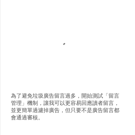
為了避免垃圾廣告留言過多，開始測試「留言
張
管理」機制，讓我可以更容易回應讀者留言，
貼
並更簡單過濾掉廣告，但只要不是廣告留言都
留
會通過審核。
言