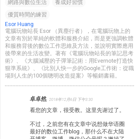
網路與數位生活
養成好習慣
優質時間的練習
Esor Huang
電腦玩物站長 Esor （異塵行者），在電腦玩物上的
文章有別於單純的軟體和服務介紹，而是更強調軟體
和服務背後的數位工作思維及方法，並說明實際應用
後帶來的生活改變。著有《電腦玩物站長的筆記思考
術》、《大腦減壓的子彈筆記術：用Evernote打造快
狠準系統》、《比別人快一步的Google工作術：從職
場到人生的100個聰明改造提案》等暢銷書籍。
卓卓然
2018年12月6日 下午3:30
留
看您的文章，很受教。这里先谢过了。
言
不过，之前您有在文章中说想做华语圈
最好的数位工作blog，那什么不在大陆
开博客、微博、微信公众号呢？撇掉了