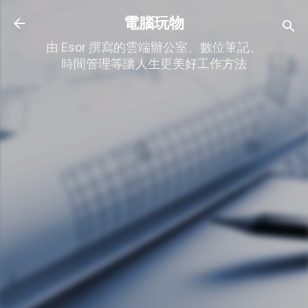
跳到主要內容
電腦玩物
由 Esor 撰寫的雲端辦公室、數位筆記、
時間管理等讓人生更美好工作方法