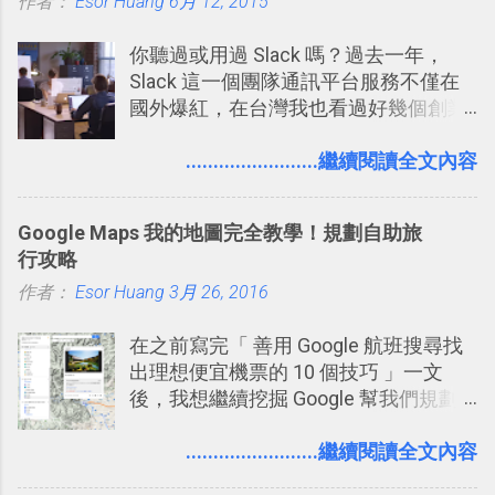
作者：
Esor Huang
6月 12, 2015
你聽過或用過 Slack 嗎？過去一年，
Slack 這一個團隊通訊平台服務不僅在
國外爆紅，在台灣我也看過好幾個創業
團隊使用 Slack 來做公司內部的訊息管
理，到底 Slack 有什麼魅力？它是不是
........................繼續閱讀全文內容
比起 LINE 或 Facebook 或 Email 更能有
效率的管理團隊溝通呢？我自己今年也
Google Maps 我的地圖完全教學！規劃自助旅
有機會在一個專案合作中使用了 Slack
行攻略
一段時間，我覺得它吸引人之處有三
作者：
Esor Huang
點： 1. 「 很有趣 」： Slack 裡擁有跟
3月 26, 2016
LINE 或 Facebook 一樣易於讓公司同事
在之前寫完「 善用 Google 航班搜尋找
聊天打屁、傳送有趣影音圖文的功能。
出理想便宜機票的 10 個技巧 」一文
2. 「 有效率 」：但是 Slack 的頻道、群
後，我想繼續挖掘 Google 幫我們規劃
組機制讓茶水間的聊天，不會干擾工作
自助旅行的潛力。 今天這篇文章，就深
的討論，並且星號與釘選功能讓每個同
入的來聊聊 Google 的「我的地圖」服
........................繼續閱讀全文內容
事可以從聊天中記錄重點。 3. 「 有彈性
務，這是一個可以讓我們「自訂地圖」
」： Slack 的架構可以讓每一個團隊設