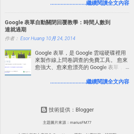
短期記憶變成長期記憶。 舉例來說我今
........................繼續閱讀全文內容
澱自己的使用方法，歸納出「 為什麼值
3D視圖有什麼用途的話，就是 它可以讓
天記住一個單字，相關一兩天之後我可
得試試看 Trello 的關鍵特色 」，然後轉
你非常方便、好玩、即興的擴展你的
能快要忘記，這時再次複習，記憶就增
化成這篇文章深入淺出的 Trello 上手教
Twit...
Google 表單自動關閉回覆教學：時間人數到
強；然後下次快要忘記可能變成相隔一
學。 2015/6/13 新增： 免費專案管理軟
達就過期
個禮拜，這時再次複習，就能把記憶強
體推薦！困難計畫簡單管理 13 種工具
作者：
Esor Huang
化，讓記憶延長到可能半個月；那時候
10月 24, 2014
2016 年新增 ： 如何將 Trello 切換到繁
再做一次複習，或許我們就擁有了接下
體中文版？網頁 App 全中文化
Google 表單，是 Google 雲端硬碟裡用
來一個月的記憶長度！就這樣反覆慢慢
2016/7/7 新增 ： 如何活用 Trello 記
來製作線上問卷調查的免費工具。 愈來
拉長時間練習，就能讓一個東西成為腦
帳？我的理財計畫心得與看板範本
愈強大、愈來愈漂亮的 Google 表單，
海中更深刻的記憶。 問題是，當我們一
2016/7/13 新增： 如何將網頁資料快速
可是設計出各式各樣擁有專業問題、滿
次要記住 1000 個英文單字，或是一次
剪貼到 Trello？收集專案資料技巧
足特殊調查需求的精美問卷，如果你還
........................繼續閱讀全文內容
要準備數百個考試問題時，自己手動進
2016/8 新增： Trello 開放「強化功能」
不知道怎麼活用他的基本功能，那麼一
行間隔記憶法的練習不是很累嗎？所以
讓免費用戶串聯 Evernote 等雲端服務
定要參考下面三篇我在電腦玩物中所寫
就有了自動化的工具，幫助我們管理要
2016/8 新增 ： Trello 卡片自訂欄位密
的一系列教學，從基本功能到隱藏功
練習的記憶卡片，自動規劃要延期複習
技！最想要的強大 Trello 客製化範例教
技術提供：Blogger
能，會帶你上手這個好用的工具： 設計
的卡片，每天自動產生記憶練習題，這
學 2016/11 新增： [時間技客-7] 重要緊
問卷調查快速免費，新版線上 Google
樣的軟體中最受好評的，或許就是今天
急時間管理四象限在 Trello 活用與範本
主題圖片來源：
mariusFM77
form 表單教學 不再只有醜醜範本！如
要推薦的 「 Anki 」 。
下載 2017/2 新增 ： Trello 團隊如何使
何幫 Google 表單美化背景外觀？
用 Trello？ 8個專案排程協作重點技巧