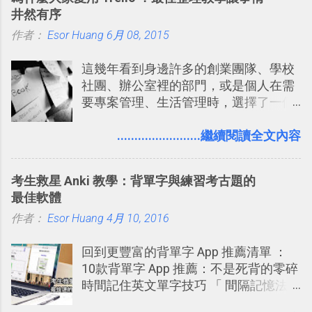
來看DOOM的畫面簡直慘不忍睹，但如
Twitter的服務目前並不少見，台灣
井然有序
果重新拿起電鋸闖蕩在血腥的迷宮中，
Buboo 、大陸的 飯否 都是很優秀的
作者：
Esor Huang
想必還是會有一番美好的回味。 還好我
6月 08, 2015
Twitter型服務，而最近一向簡約的
們擁有支援 HTML 5 的瀏覽器！在「
Twitter開始推出一些新功能，尤其是今
這幾年看到身邊許多的創業團隊、學校
Mozilla Demo Studio 」網站提供了讓技
天推出的「 Twitter Blocks 」更是一個
社團、辦公室裡的部門，或是個人在需
術人員交流HTML、CSS、Javascript新
值得一玩的3D視覺化功能，下面就來分
要專案管理、生活管理時，選擇了一個
玩意的園地，而其中一個最新的作品，
享一下我玩這個新功能的一些感想。
叫做「 Trello 」的雲端服務，這到底是
就是「DOOM on the Web」，毀滅戰士
Twitter： http://twitter.com/home
一個什麼樣的管理工具，讓這麼多人都
........................繼續閱讀全文內容
一代的網頁版！ 這款「 DOOM on the
Twitter Blocks：
愛用 Trello ？在電腦玩物上，我也從旁
Web 」採用HTML 5相關技術重建而成
http://explore.twitter.com/ 電腦玩物情
敲側擊的角度，寫過幾篇「 Trello 概
，把原本遊戲的場景與功能搬上瀏覽器
蒐小誌： http://twitter.com/esorhjy
考生救星 Anki 教學：背單字與練習考古題的
念」的管理教學文章： 把 Evernote 當
內，玩家可以免費上網通關！不過目前
Twitter除了自顧自的碎碎念外，你可以
最佳軟體
作 Trello！ Kanbanote 筆記看板管理法
因為技術限制， 主要支援的瀏覽器為
用「Follow」的方式來跟隨其它的使用
作者：
Esor Huang
Google Drive 變身 Trello ！幫雲端硬碟
4月 10, 2016
Firefox 4 和Safari ，而 Google Chrome
者，只要進入該使用者的個人頁面，然
建立專案看板 但是，我自己也一直使用
執行上可能會有些問題。
後在最上方按下﹝Follow﹞即可。 這種
回到更豐富的背單字 App 推薦清單 ：
著 Trello ，卻還沒有在電腦玩物上寫過
跟隨者、被跟隨者的概念是Twitter另一
10款背單字 App 推薦：不是死背的零碎
一篇完整的介紹！雖然錯過了幾年前第
個非常好玩的地方 ，所以 這次的
時間記住英文單字技巧 「 間隔記憶法
一時間推薦 Trello 的時機，但在這段時
Twitter Blocks很強調這個人際網路的概
」，是指透過特定時間的反覆記憶，把
間的使用經驗下，剛好可以讓我整理沉
念 ，如果說這一次的Twitter Blocks的