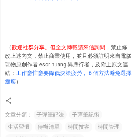
（
歡迎社群分享。但全文轉載請來信詢問
，禁止修
改上述內文，禁止商業使用，並且必須註明來自電腦
玩物原創作者 esor huang 異塵行者，及附上原文連
結：
工作愈忙愈要降低決策疲勞， 6 個方法避免選擇
癱瘓
）
文章分類：
子彈筆記法
子彈筆記術
生活習慣
待辦清單
時間技客
時間管理