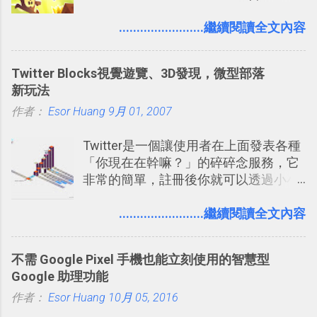
發團隊，有沒有辦法在成名作之後，再
表機也免隨身碟， 7-11 全家雲端列印超
次推出另外一個足以撼動市場，並且有
........................繼續閱讀全文內容
方便教學 」。這篇文章則從印照片出
著全新顛覆創意的作品呢？現在，或許
發： 同樣的不需買印表機、不需隨身
我們將看到這樣的例子！ 今天要推薦的
碟，就能快速印出高品質的照片成品。
Twitter Blocks視覺遊覽、3D發現，微型部落
是另外一款非常知名系列作「 Cut the
新玩法
Rope （割繩子） 」的開發公司
作者：
Esor Huang
ZeptoLab ，在玩了幾個割繩子變形後，
9月 01, 2007
前幾天推出了他們宣傳已久的全新作
Twitter是一個讓使用者在上面發表各種
品：「 King of Thieves 」，這是一款
「你現在在幹嘛？」的碎碎念服務，它
玩法與眾不同的 PVP 偷竊對戰遊戲 。
非常的簡單，註冊後你就可以透過小小
的視窗發表任何不超過140個字元的短
文，你可以真的在上面說明你在做什
........................繼續閱讀全文內容
麼，你也可以利用它來發表很短很短的
想法或評論，你當然可以透過它來發表
不需 Google Pixel 手機也能立刻使用的智慧型
牢騷，或許你也想要透過Twitter來詢問
Google 助理功能
什麼事情。各式各樣被發表的
作者：
Esor Huang
「twitter」會像資訊之河一樣在首頁、
10月 05, 2016
各個使用者ˋ追隨者之間穿流不息，但是