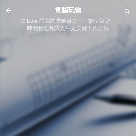
跳到主要內容
電腦玩物
由 Esor 撰寫的雲端辦公室、數位筆記、
時間管理等讓人生更美好工作方法