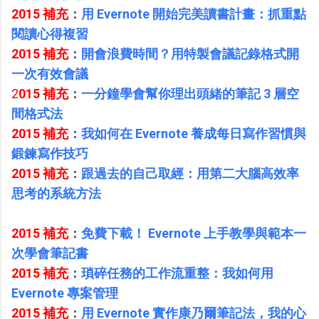
2015 補充
：
用 Evernote 開始完美讀書計畫：抓重點
閱讀心得複習
2015 補充
：
開會浪費時間？用特製會議記錄格式開
一次有效會議
2
015 補充
：
一分鐘學會幫你理出頭緒的筆記 3 層空
間格式法
2015 補充
：
我如何在 Evernote 養成每日寫作習慣與
鍛鍊寫作技巧
2015 補充
：
跟過去的自己取經：用第二大腦高效率
思考的系統方法
2015 補充
：
免費下載！ Evernote 上手教學與範本一
次學會筆記書
2015 補充
：
瑣碎任務的工作流重整：我如何用
Evernote 專案管理
2015 補充
：
用 Evernote 實作康乃爾筆記法，我的心