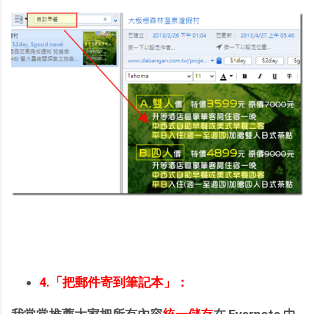
4.「把郵件寄到筆記本」：