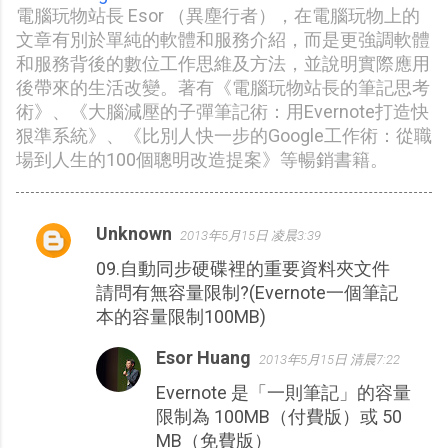
電腦玩物站長 Esor （異塵行者），在電腦玩物上的
文章有別於單純的軟體和服務介紹，而是更強調軟體
和服務背後的數位工作思維及方法，並說明實際應用
後帶來的生活改變。著有《電腦玩物站長的筆記思考
術》、《大腦減壓的子彈筆記術：用Evernote打造快
狠準系統》、《比別人快一步的Google工作術：從職
場到人生的100個聰明改造提案》等暢銷書籍。
Unknown
2013年5月15日 凌晨3:39
留
09.自動同步硬碟裡的重要資料夾文件
言
請問有無容量限制?(Evernote一個筆記
本的容量限制100MB)
Esor Huang
2013年5月15日 清晨7:22
Evernote 是「一則筆記」的容量
限制為 100MB（付費版）或 50
MB（免費版）