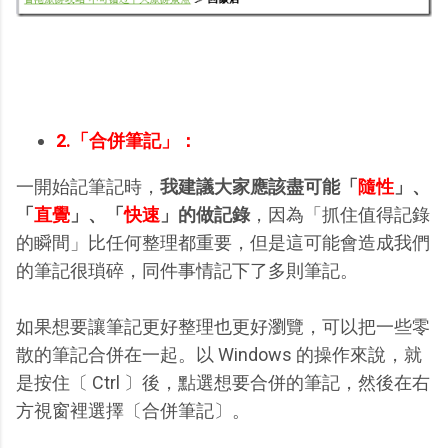
2.「合併筆記」：
一開始記筆記時，
我建議大家應該盡可能「
隨性
」、
「
直覺
」、「
快速
」的做記錄
，因為「抓住值得記錄
的瞬間」比任何整理都重要，但是這可能會造成我們
的筆記很瑣碎，同件事情記下了多則筆記。
如果想要讓筆記更好整理也更好瀏覽，可以把一些零
散的筆記合併在一起。以 Windows 的操作來說，就
是按住〔 Ctrl 〕後，點選想要合併的筆記，然後在右
方視窗裡選擇〔合併筆記〕。