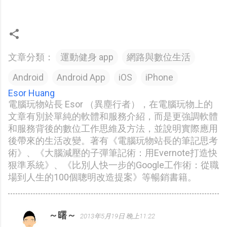
文章分類：
運動健身 app
網路與數位生活
Android
Android App
iOS
iPhone
Esor Huang
電腦玩物站長 Esor （異塵行者），在電腦玩物上的
文章有別於單純的軟體和服務介紹，而是更強調軟體
和服務背後的數位工作思維及方法，並說明實際應用
後帶來的生活改變。著有《電腦玩物站長的筆記思考
術》、《大腦減壓的子彈筆記術：用Evernote打造快
狠準系統》、《比別人快一步的Google工作術：從職
場到人生的100個聰明改造提案》等暢銷書籍。
～曙～
2013年5月19日 晚上11:22
留