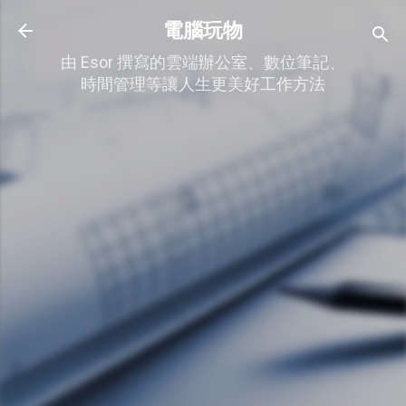
跳到主要內容
電腦玩物
由 Esor 撰寫的雲端辦公室、數位筆記、
時間管理等讓人生更美好工作方法