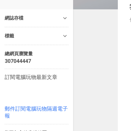
改造提案》等暢銷書籍。
網誌存檔
標籤
總網頁瀏覽量
3
0
7
0
4
4
4
4
7
訂閱電腦玩物最新文章
郵件訂閱電腦玩物隔週電子
報