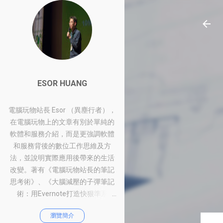
ESOR HUANG
電腦玩物站長 Esor （異塵行者），
在電腦玩物上的文章有別於單純的
軟體和服務介紹，而是更強調軟體
和服務背後的數位工作思維及方
法，並說明實際應用後帶來的生活
改變。著有《電腦玩物站長的筆記
思考術》、《大腦減壓的子彈筆記
術：用Evernote打造快狠準系
統》、《比別人快一步的Google工
瀏覽簡介
作術：從職場到人生的100個聰明