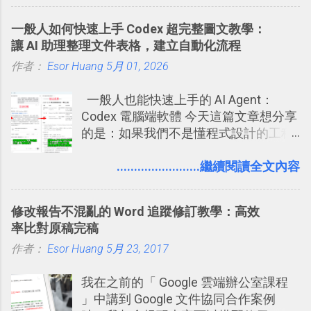
一管理！ Evernote 強化原本已經很好用
朋友看到。 當然，這也可以最大程度的
技巧 2017/8/23 新增 ： 如何用 Trello 做
的工作事項功能 新功能教學： Evernote
杜絕遊戲、廣告討厭的標籤行為。
子彈筆記？我的 Trello GTD 方法範例看
一般人如何快速上手 Codex 超完整圖文教學：
大綱收合、目錄連結、錨點連結，整理
板分享
讓 AI 助理整理文件表格，建立自動化流程
超長筆記應用案例分享 新功能教學： 會
作者：
Esor Huang
議記錄不麻煩！我常用兩個 Evernote AI
5月 01, 2026
功能整理錄音、手寫筆記 更新功能教
一般人也能快速上手的 AI Agent：
學： Evernote 新增類似 Google 文件的
Codex 電腦端軟體 今天這篇文章想分享
「免帳號登入」多人同步編輯功能
的是：如果我們不是懂程式設計的工程
師， 一般人要怎麼快速上手 OpenAI
（ChatGPT） 的 Codex 工具？ 如何用
........................繼續閱讀全文內容
這個 AI 助理，協助我們處理電腦硬碟資
料夾中的工作文件、任務成果，進一步
修改報告不混亂的 Word 追蹤修訂教學：高效
打造一個更自動化的電腦工作流程。
率比對原稿完稿
作者：
Esor Huang
5月 23, 2017
我在之前的「 Google 雲端辦公室課程
」中講到 Google 文件協同合作案例