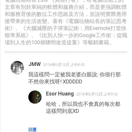
文章有別於單純的軟體和服務介紹，而是更強調軟體
和服務背後的數位工作思維及方法，並說明實際應用
後帶來的生活改變。著有《電腦玩物站長的筆記思考
術》、《大腦減壓的子彈筆記術：用Evernote打造快
狠準系統》、《比別人快一步的Google工作術：從職
場到人生的100個聰明改造提案》等暢銷書籍。
JMW
2018年6月15日 上午8:43
留
我這樣問一定被我老婆白眼說: 你很行那
言
不然你來找呀! XDDDDD
Esor Huang
2018年6月15日 上午9:42
哈哈，所以我也不會真的每次都
這樣問到底XD
回覆