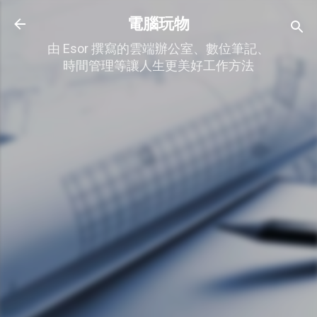
跳到主要內容
電腦玩物
由 Esor 撰寫的雲端辦公室、數位筆記、
時間管理等讓人生更美好工作方法