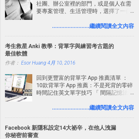
社團、辦公室裡的部門，或是個人在需
可以立即拿到，操作流程也十分簡單。
要專案管理、生活管理時，選擇了一個
之前我在電腦玩物分享過：「 不需買印
叫做「 Trello 」的雲端服務，這到底是
表機也免隨身碟， 7-11 全家雲端列印超
一個什麼樣的管理工具，讓這麼多人都
........................繼續閱讀全文內容
方便教學 」。這篇文章則從印照片出
愛用 Trello ？在電腦玩物上，我也從旁
發： 同樣的不需買印表機、不需隨身
敲側擊的角度，寫過幾篇「 Trello 概
碟，就能快速印出高品質的照片成品。
考生救星 Anki 教學：背單字與練習考古題的
念」的管理教學文章： 把 Evernote 當
最佳軟體
作 Trello！ Kanbanote 筆記看板管理法
作者：
Esor Huang
Google Drive 變身 Trello ！幫雲端硬碟
4月 10, 2016
建立專案看板 但是，我自己也一直使用
回到更豐富的背單字 App 推薦清單 ：
著 Trello ，卻還沒有在電腦玩物上寫過
10款背單字 App 推薦：不是死背的零碎
一篇完整的介紹！雖然錯過了幾年前第
時間記住英文單字技巧 「 間隔記憶法
一時間推薦 Trello 的時機，但在這段時
」，是指透過特定時間的反覆記憶，把
間的使用經驗下，剛好可以讓我整理沉
短期記憶變成長期記憶。 舉例來說我今
........................繼續閱讀全文內容
澱自己的使用方法，歸納出「 為什麼值
天記住一個單字，相關一兩天之後我可
得試試看 Trello 的關鍵特色 」，然後轉
能快要忘記，這時再次複習，記憶就增
化成這篇文章深入淺出的 Trello 上手教
Facebook 新隱私設定14大祕辛，在他人洩漏
強；然後下次快要忘記可能變成相隔一
學。 2015/6/13 新增： 免費專案管理軟
你秘密前審查
個禮拜，這時再次複習，就能把記憶強
體推薦！困難計畫簡單管理 13 種工具