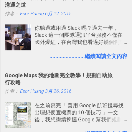
溝通之道
作者：
Esor Huang
6月 12, 2015
你聽過或用過 Slack 嗎？過去一年，
Slack 這一個團隊通訊平台服務不僅在
國外爆紅，在台灣我也看過好幾個創業
團隊使用 Slack 來做公司內部的訊息管
理，到底 Slack 有什麼魅力？它是不是
........................繼續閱讀全文內容
比起 LINE 或 Facebook 或 Email 更能有
效率的管理團隊溝通呢？我自己今年也
Google Maps 我的地圖完全教學！規劃自助旅
有機會在一個專案合作中使用了 Slack
行攻略
一段時間，我覺得它吸引人之處有三
作者：
Esor Huang
點： 1. 「 很有趣 」： Slack 裡擁有跟
3月 26, 2016
LINE 或 Facebook 一樣易於讓公司同事
在之前寫完「 善用 Google 航班搜尋找
聊天打屁、傳送有趣影音圖文的功能。
出理想便宜機票的 10 個技巧 」一文
2. 「 有效率 」：但是 Slack 的頻道、群
後，我想繼續挖掘 Google 幫我們規劃
組機制讓茶水間的聊天，不會干擾工作
自助旅行的潛力。 今天這篇文章，就深
的討論，並且星號與釘選功能讓每個同