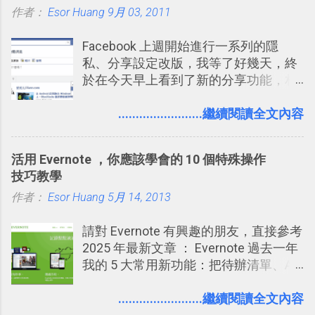
作者：
Esor Huang
化，讓記憶延長到可能半個月；那時候
9月 03, 2011
2016 年新增 ： 如何將 Trello 切換到繁
再做一次複習，或許我們就擁有了接下
體中文版？網頁 App 全中文化
Facebook 上週開始進行一系列的隱
來一個月的記憶長度！就這樣反覆慢慢
2016/7/7 新增 ： 如何活用 Trello 記
私、分享設定改版，我等了好幾天，終
拉長時間練習，就能讓一個東西成為腦
帳？我的理財計畫心得與看板範本
於在今天早上看到了新的分享功能，相
海中更深刻的記憶。 問題是，當我們一
2016/7/13 新增： 如何將網頁資料快速
信台灣用戶大多數應該也都已經可以使
次要記住 1000 個英文單字，或是一次
剪貼到 Trello？收集專案資料技巧
用新版的分享功能與隱私設定。 嚴格來
........................繼續閱讀全文內容
要準備數百個考試問題時，自己手動進
2016/8 新增： Trello 開放「強化功能」
說，這次新版設定大多數都是以前就有
行間隔記憶法的練習不是很累嗎？所以
讓免費用戶串聯 Evernote 等雲端服務
的功能，只是現在換到比較好操作的位
就有了自動化的工具，幫助我們管理要
2016/8 新增 ： Trello 卡片自訂欄位密
活用 Evernote ，你應該學會的 10 個特殊操作
置。不過有一項很實用的設定是新增
練習的記憶卡片，自動規劃要延期複習
技！最想要的強大 Trello 客製化範例教
技巧教學
的， 那就是可以 事先審查 朋友「標籤
的卡片，每天自動產生記憶練習題，這
學 2016/11 新增： [時間技客-7] 重要緊
作者：
Esor Huang
你」的內容，決定要不要讓其他朋友看
5月 14, 2013
樣的軟體中最受好評的，或許就是今天
急時間管理四象限在 Trello 活用與範本
到這些標籤。 具體來說，朋友如果把你
要推薦的 「 Anki 」 。
下載 2017/2 新增 ： Trello 團隊如何使
請對 Evernote 有興趣的朋友，直接參考
標籤在他的訊息中，或是想把你標籤在
用 Trello？ 8個專案排程協作重點技巧
2025 年最新文章 ： Evernote 過去一年
相片圖片裡，現在你都多了一個「事先
2017/6 新增： 如何用 Trello 規劃自助
我的 5 大常用新功能：把待辦清單、AI
審查」的機制，可以決定這些你被標籤
旅行？我的 Trello 行程計畫使用技巧教
辨識、長專案筆記裝進第二大腦 新功能
的內容可不可以出現在你的個人檔案塗
學 2017/7 新增： 如何讓 Trello 列表與
介紹文章： 把不同筆記中的待辦清單統
........................繼續閱讀全文內容
鴉牆上，從而禁止可能的祕密被你其他
卡片不再落落長？專案管理的5個關鍵