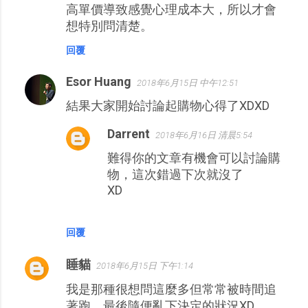
高單價導致感覺心理成本大，所以才會
想特別問清楚。
回覆
Esor Huang
2018年6月15日 中午12:51
結果大家開始討論起購物心得了XDXD
Darrent
2018年6月16日 清晨5:54
難得你的文章有機會可以討論購
物，這次錯過下次就沒了
XD
回覆
睡貓
2018年6月15日 下午1:14
我是那種很想問這麼多但常常被時間追
著跑，最後隨便亂下決定的狀況XD