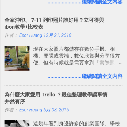
入的來聊聊 Google 的「我的地圖」服
........................繼續閱讀全文內容
事可以從聊天中記錄重點。 3. 「 有彈性
務，這是一個可以讓我們「自訂地圖」
」： Slack 的架構可以讓每一個團隊設
的工具 ，在地圖上任意繪製地標、路
計出符合自己需求的通訊平台， Slack
全家沖印、 7-11 列印照片誰好用？立可得與
線，對商務需求來說可以打造出一張一
的軟體則讓同事可以在任何地方和公司
ibon教學+比較表
張資料地圖（例如我之前在製作一本新
保持聯繫。 如果你需要中文版的同類平
作者：
Esor Huang
書時建立的「 台灣推薦空拍地點地圖
12月 21, 2018
台，可以參考： JANDI 高效率團隊通訊
」），對生活需求來說，則可以讓我們
平台完整教學，比 Slack 更適合中文用
現在大家照片都儲存在數位手機、相
規劃自助旅行路線！ Google 「我的地
戶 。 2017/3 新增 ： Sortd for Slack：
機、硬碟或雲端，數位欣賞與分享很方
圖」在規劃自助旅行路線時可以解決許
改造 Slack 討論串介面變成專案任務排
便。但有時候就是需要拿到「實際照
多問題： 國外地點名稱地址常常難懂，
程看板
片」，例如： 小朋友學校的勞作作業 想
用自訂地圖就能自己取一個好辨識的名
要製作家庭相框 用照片來當小禮物 把照
........................繼續閱讀全文內容
稱。 在規劃路線之外，自訂地圖還能補
片貼在紙本手帳上 這時候，有什麼方法
充許多旅遊圖文資料，讓這張地圖就是
可以快速把數位照片「洗」成實體照
旅遊手冊。 好看的自訂地圖一方面旅行
為什麼大家愛用 Trello ？最佳整理教學讓事情
片？而且最好能不花時間、立即拿到、
時帶來好心情，二方面事後就是最好的
井然有序
價格也不貴呢？ 如果家裡沒有印表機
旅遊回憶之一。 自訂地圖還能跟朋友共
作者：
Esor Huang
（或是沒有好的印表機），又不想跑照
6月 08, 2015
享合作，讓彼此都能在手機上查看這次
相館，那麼這時候 「便利商店」同樣也
旅行地圖。
這幾年看到身邊許多的創業團隊、學校
提供了印照片的服務 ，而且價格不貴，