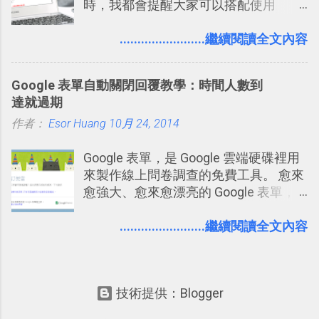
時，我都會提醒大家可以搭配使用
Google 文件上的「建議操作」功能，讓
多人編輯同一份報告、文章時更加條理
........................繼續閱讀全文內容
分明，修改更有效率。而這並非 Google
文件獨創功能，事實上這是來自於
Google 表單自動關閉回覆教學：時間人數到
Word 上優秀的文書編輯老傳統：「
達就過期
Word 追蹤修訂終於出現在 Google
作者：
Esor Huang
Docs！論文改稿必備 」。 但是我也發
10月 24, 2014
現，有很多原本使用 Word 進行文書處
Google 表單，是 Google 雲端硬碟裡用
理的朋友，不一定有發現裡面藏了一個
來製作線上問卷調查的免費工具。 愈來
叫做「追蹤修訂」的好功能，因此決定
愈強大、愈來愈漂亮的 Google 表單，
寫一篇文章來介紹一下。 Word 的「追
可是設計出各式各樣擁有專業問題、滿
蹤修訂」主要用在這樣的情境：老師要
足特殊調查需求的精美問卷，如果你還
........................繼續閱讀全文內容
幫學生批改報告、論文時；要在同事或
不知道怎麼活用他的基本功能，那麼一
客戶的文件上提供修改建議時；自己要
定要參考下面三篇我在電腦玩物中所寫
幫自己寫的文章做修改潤飾時。這些時
的一系列教學，從基本功能到隱藏功
候，如果希望能夠有一個方法可以「不
技術提供：Blogger
能，會帶你上手這個好用的工具： 設計
直接改動原稿的進行修改，事後可以隨
問卷調查快速免費，新版線上 Google
時比對、確認、取消修改」，那麼就可