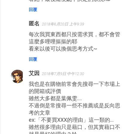
回覆
匿名
2018年6月20日 上午9:39
每次我買東西都只按需求買，都不會管
這麼多哩哩摳摳的耶
看來以後可以換個思考方式~
回覆
艾因
2018年7月9日 中午12:30
我也是在購物前常會先搜尋一下市場上
的開箱或評價
雖然大多都是葉佩雯....
不過倒是常搜尋一些不推薦或是反向思
考的文章
ex:「不要買XXX的理由」這一類的...
雖然很多理由只是藉口，但其實藉口不