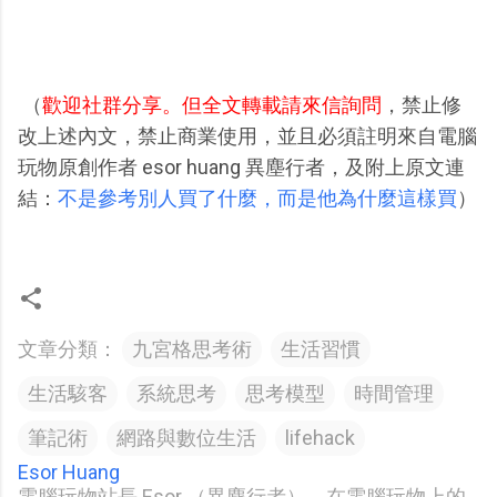
（
歡迎社群分享。但全文轉載請來信詢問
，禁止修
改上述內文，禁止商業使用，並且必須註明來自電腦
玩物原創作者 esor huang 異塵行者，及附上原文連
結：
不是參考別人買了什麼，而是他為什麼這樣買
）
文章分類：
九宮格思考術
生活習慣
生活駭客
系統思考
思考模型
時間管理
筆記術
網路與數位生活
lifehack
Esor Huang
電腦玩物站長 Esor （異塵行者），在電腦玩物上的