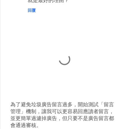
就是最好的理由？^^
回覆
為了避免垃圾廣告留言過多，開始測試「留言
張
管理」機制，讓我可以更容易回應讀者留言，
貼
並更簡單過濾掉廣告，但只要不是廣告留言都
留
會通過審核。