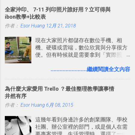
的工具 ，在地圖上任意繪製地標、路
計出符合自己需求的通訊平台， Slack
全家沖印、 7-11 列印照片誰好用？立可得與
線，對商務需求來說可以打造出一張一
的軟體則讓同事可以在任何地方和公司
ibon教學+比較表
張資料地圖（例如我之前在製作一本新
保持聯繫。 如果你需要中文版的同類平
作者：
Esor Huang
書時建立的「 台灣推薦空拍地點地圖
12月 21, 2018
台，可以參考： JANDI 高效率團隊通訊
」），對生活需求來說，則可以讓我們
平台完整教學，比 Slack 更適合中文用
現在大家照片都儲存在數位手機、相
規劃自助旅行路線！ Google 「我的地
戶 。 2017/3 新增 ： Sortd for Slack：
機、硬碟或雲端，數位欣賞與分享很方
圖」在規劃自助旅行路線時可以解決許
改造 Slack 討論串介面變成專案任務排
便。但有時候就是需要拿到「實際照
多問題： 國外地點名稱地址常常難懂，
程看板
片」，例如： 小朋友學校的勞作作業 想
用自訂地圖就能自己取一個好辨識的名
要製作家庭相框 用照片來當小禮物 把照
........................繼續閱讀全文內容
稱。 在規劃路線之外，自訂地圖還能補
片貼在紙本手帳上 這時候，有什麼方法
充許多旅遊圖文資料，讓這張地圖就是
可以快速把數位照片「洗」成實體照
旅遊手冊。 好看的自訂地圖一方面旅行
為什麼大家愛用 Trello ？最佳整理教學讓事情
片？而且最好能不花時間、立即拿到、
時帶來好心情，二方面事後就是最好的
井然有序
價格也不貴呢？ 如果家裡沒有印表機
旅遊回憶之一。 自訂地圖還能跟朋友共
作者：
Esor Huang
（或是沒有好的印表機），又不想跑照
6月 08, 2015
享合作，讓彼此都能在手機上查看這次
相館，那麼這時候 「便利商店」同樣也
旅行地圖。
這幾年看到身邊許多的創業團隊、學校
提供了印照片的服務 ，而且價格不貴，
社團、辦公室裡的部門，或是個人在需
可以立即拿到，操作流程也十分簡單。
要專案管理、生活管理時，選擇了一個
之前我在電腦玩物分享過：「 不需買印