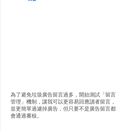
為了避免垃圾廣告留言過多，開始測試「留言
張
管理」機制，讓我可以更容易回應讀者留言，
貼
並更簡單過濾掉廣告，但只要不是廣告留言都
留
會通過審核。
言