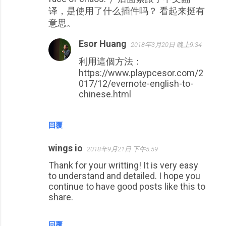
译，是使用了什么插件吗？ 看起来挺有
意思。
Esor Huang
2018年3月20日 晚上9:34
利用這個方法：
https://www.playpcesor.com/2
017/12/evernote-english-to-
chinese.html
回覆
wings io
2018年9月21日 下午5:59
Thank for your writting! It is very easy
to understand and detailed. I hope you
continue to have good posts like this to
share.
回覆