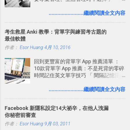
叫做「 Trello 」的雲端服務，這到底是
表機也免隨身碟， 7-11 全家雲端列印超
一個什麼樣的管理工具，讓這麼多人都
........................繼續閱讀全文內容
方便教學 」。這篇文章則從印照片出
愛用 Trello ？在電腦玩物上，我也從旁
發： 同樣的不需買印表機、不需隨身
敲側擊的角度，寫過幾篇「 Trello 概
碟，就能快速印出高品質的照片成品。
考生救星 Anki 教學：背單字與練習考古題的
念」的管理教學文章： 把 Evernote 當
最佳軟體
作 Trello！ Kanbanote 筆記看板管理法
作者：
Esor Huang
Google Drive 變身 Trello ！幫雲端硬碟
4月 10, 2016
建立專案看板 但是，我自己也一直使用
回到更豐富的背單字 App 推薦清單 ：
著 Trello ，卻還沒有在電腦玩物上寫過
10款背單字 App 推薦：不是死背的零碎
一篇完整的介紹！雖然錯過了幾年前第
時間記住英文單字技巧 「 間隔記憶法
一時間推薦 Trello 的時機，但在這段時
」，是指透過特定時間的反覆記憶，把
間的使用經驗下，剛好可以讓我整理沉
短期記憶變成長期記憶。 舉例來說我今
........................繼續閱讀全文內容
澱自己的使用方法，歸納出「 為什麼值
天記住一個單字，相關一兩天之後我可
得試試看 Trello 的關鍵特色 」，然後轉
能快要忘記，這時再次複習，記憶就增
化成這篇文章深入淺出的 Trello 上手教
Facebook 新隱私設定14大祕辛，在他人洩漏
強；然後下次快要忘記可能變成相隔一
學。 2015/6/13 新增： 免費專案管理軟
你秘密前審查
個禮拜，這時再次複習，就能把記憶強
體推薦！困難計畫簡單管理 13 種工具
作者：
Esor Huang
化，讓記憶延長到可能半個月；那時候
9月 03, 2011
2016 年新增 ： 如何將 Trello 切換到繁