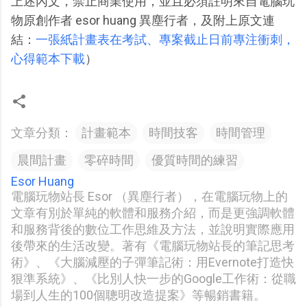
上述內文，禁止商業使用，並且必須註明來自電腦玩
物原創作者 esor huang 異塵行者，及附上原文連
結：
一張紙計畫表在考試、專案截止日前專注衝刺，
心得範本下載
）
文章分類：
計畫範本
時間技客
時間管理
晨間計畫
零碎時間
優質時間的練習
Esor Huang
電腦玩物站長 Esor （異塵行者），在電腦玩物上的
文章有別於單純的軟體和服務介紹，而是更強調軟體
和服務背後的數位工作思維及方法，並說明實際應用
後帶來的生活改變。著有《電腦玩物站長的筆記思考
術》、《大腦減壓的子彈筆記術：用Evernote打造快
狠準系統》、《比別人快一步的Google工作術：從職
場到人生的100個聰明改造提案》等暢銷書籍。