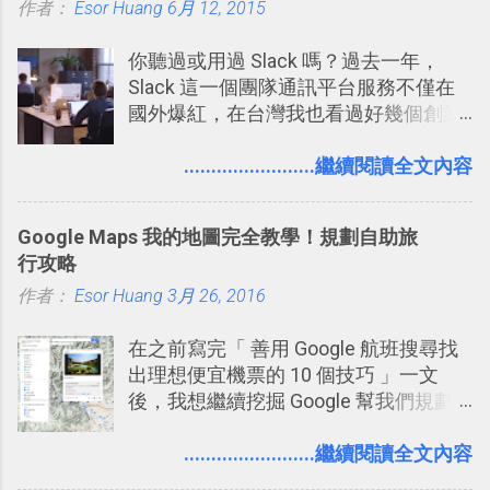
作者：
Esor Huang
6月 12, 2015
你聽過或用過 Slack 嗎？過去一年，
Slack 這一個團隊通訊平台服務不僅在
國外爆紅，在台灣我也看過好幾個創業
團隊使用 Slack 來做公司內部的訊息管
理，到底 Slack 有什麼魅力？它是不是
........................繼續閱讀全文內容
比起 LINE 或 Facebook 或 Email 更能有
效率的管理團隊溝通呢？我自己今年也
Google Maps 我的地圖完全教學！規劃自助旅
有機會在一個專案合作中使用了 Slack
行攻略
一段時間，我覺得它吸引人之處有三
作者：
Esor Huang
點： 1. 「 很有趣 」： Slack 裡擁有跟
3月 26, 2016
LINE 或 Facebook 一樣易於讓公司同事
在之前寫完「 善用 Google 航班搜尋找
聊天打屁、傳送有趣影音圖文的功能。
出理想便宜機票的 10 個技巧 」一文
2. 「 有效率 」：但是 Slack 的頻道、群
後，我想繼續挖掘 Google 幫我們規劃
組機制讓茶水間的聊天，不會干擾工作
自助旅行的潛力。 今天這篇文章，就深
的討論，並且星號與釘選功能讓每個同
入的來聊聊 Google 的「我的地圖」服
........................繼續閱讀全文內容
事可以從聊天中記錄重點。 3. 「 有彈性
務，這是一個可以讓我們「自訂地圖」
」： Slack 的架構可以讓每一個團隊設