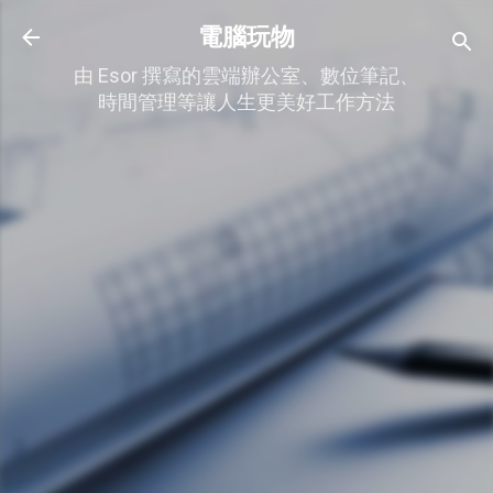
跳到主要內容
電腦玩物
由 Esor 撰寫的雲端辦公室、數位筆記、
時間管理等讓人生更美好工作方法