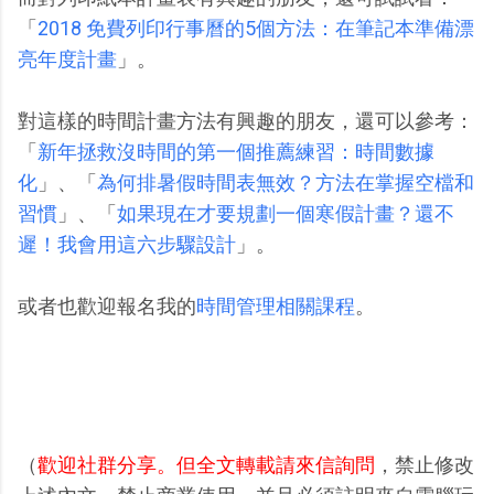
「
2018 免費列印行事曆的5個方法：在筆記本準備漂
亮年度計畫
」。
對這樣的時間計畫方法有興趣的朋友，還可以參考：
「
新年拯救沒時間的第一個推薦練習：時間數據
化
」、「
為何排暑假時間表無效？方法在掌握空檔和
習慣
」、「
如果現在才要規劃一個寒假計畫？還不
遲！我會用這六步驟設計
」。
或者也歡迎報名我的
時間管理相關課程
。
（
歡迎社群分享。但全文轉載請來信詢問
，禁止修改