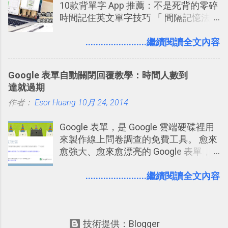
10款背單字 App 推薦：不是死背的零碎
一篇完整的介紹！雖然錯過了幾年前第
個非常好玩的地方 ，所以 這次的
時間記住英文單字技巧 「 間隔記憶法
一時間推薦 Trello 的時機，但在這段時
Twitter Blocks很強調這個人際網路的概
」，是指透過特定時間的反覆記憶，把
間的使用經驗下，剛好可以讓我整理沉
念 ，如果說這一次的Twitter Blocks的
短期記憶變成長期記憶。 舉例來說我今
........................繼續閱讀全文內容
澱自己的使用方法，歸納出「 為什麼值
3D視圖有什麼用途的話，就是 它可以讓
天記住一個單字，相關一兩天之後我可
得試試看 Trello 的關鍵特色 」，然後轉
你非常方便、好玩、即興的擴展你的
能快要忘記，這時再次複習，記憶就增
化成這篇文章深入淺出的 Trello 上手教
Twit...
Google 表單自動關閉回覆教學：時間人數到
強；然後下次快要忘記可能變成相隔一
學。 2015/6/13 新增： 免費專案管理軟
達就過期
個禮拜，這時再次複習，就能把記憶強
體推薦！困難計畫簡單管理 13 種工具
作者：
Esor Huang
化，讓記憶延長到可能半個月；那時候
10月 24, 2014
2016 年新增 ： 如何將 Trello 切換到繁
再做一次複習，或許我們就擁有了接下
體中文版？網頁 App 全中文化
Google 表單，是 Google 雲端硬碟裡用
來一個月的記憶長度！就這樣反覆慢慢
2016/7/7 新增 ： 如何活用 Trello 記
來製作線上問卷調查的免費工具。 愈來
拉長時間練習，就能讓一個東西成為腦
帳？我的理財計畫心得與看板範本
愈強大、愈來愈漂亮的 Google 表單，
海中更深刻的記憶。 問題是，當我們一
2016/7/13 新增： 如何將網頁資料快速
可是設計出各式各樣擁有專業問題、滿
次要記住 1000 個英文單字，或是一次
剪貼到 Trello？收集專案資料技巧
足特殊調查需求的精美問卷，如果你還
........................繼續閱讀全文內容
要準備數百個考試問題時，自己手動進
2016/8 新增： Trello 開放「強化功能」
不知道怎麼活用他的基本功能，那麼一
行間隔記憶法的練習不是很累嗎？所以
讓免費用戶串聯 Evernote 等雲端服務
定要參考下面三篇我在電腦玩物中所寫
就有了自動化的工具，幫助我們管理要
2016/8 新增 ： Trello 卡片自訂欄位密
的一系列教學，從基本功能到隱藏功
練習的記憶卡片，自動規劃要延期複習
技！最想要的強大 Trello 客製化範例教
技術提供：Blogger
能，會帶你上手這個好用的工具： 設計
的卡片，每天自動產生記憶練習題，這
學 2016/11 新增： [時間技客-7] 重要緊