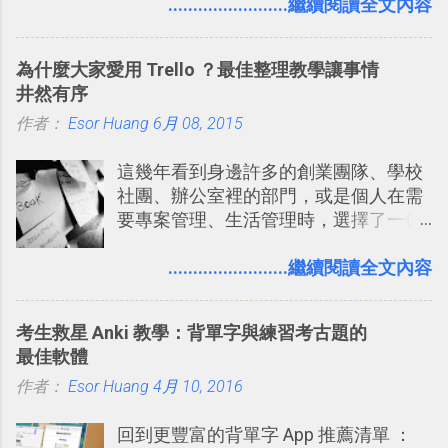
過的第一款 FPS遊戲 （應該也是世界上
........................繼續閱讀全文內容
好像把大家的生活用一種很自然無隔
的FPS鼻祖？），DOOM的刺激記憶與
閡、但又基本上不互相打擾的方式結合
興奮之情卻不會忘記，即使從現在眼光
在一起了 。 講了那麼多，其實類似
為什麼大家愛用 Trello ？最佳整理教學讓事情
來看DOOM的畫面簡直慘不忍睹，但如
Twitter的服務目前並不少見，台灣
井然有序
果重新拿起電鋸闖蕩在血腥的迷宮中，
Buboo 、大陸的 飯否 都是很優秀的
作者：
Esor Huang
想必還是會有一番美好的回味。 還好我
6月 08, 2015
Twitter型服務，而最近一向簡約的
們擁有支援 HTML 5 的瀏覽器！在「
Twitter開始推出一些新功能，尤其是今
這幾年看到身邊許多的創業團隊、學校
Mozilla Demo Studio 」網站提供了讓技
天推出的「 Twitter Blocks 」更是一個
社團、辦公室裡的部門，或是個人在需
術人員交流HTML、CSS、Javascript新
值得一玩的3D視覺化功能，下面就來分
要專案管理、生活管理時，選擇了一個
玩意的園地，而其中一個最新的作品，
享一下我玩這個新功能的一些感想。
叫做「 Trello 」的雲端服務，這到底是
就是「DOOM on the Web」，毀滅戰士
Twitter： http://twitter.com/home
一個什麼樣的管理工具，讓這麼多人都
........................繼續閱讀全文內容
一代的網頁版！ 這款「 DOOM on the
Twitter Blocks：
愛用 Trello ？在電腦玩物上，我也從旁
Web 」採用HTML 5相關技術重建而成
http://explore.twitter.com/ 電腦玩物情
敲側擊的角度，寫過幾篇「 Trello 概
，把原本遊戲的場景與功能搬上瀏覽器
蒐小誌： http://twitter.com/esorhjy
考生救星 Anki 教學：背單字與練習考古題的
念」的管理教學文章： 把 Evernote 當
內，玩家可以免費上網通關！不過目前
Twitter除了自顧自的碎碎念外，你可以
最佳軟體
作 Trello！ Kanbanote 筆記看板管理法
因為技術限制， 主要支援的瀏覽器為
用「Follow」的方式來跟隨其它的使用
作者：
Esor Huang
Google Drive 變身 Trello ！幫雲端硬碟
4月 10, 2016
Firefox 4 和Safari ，而 Google Chrome
者，只要進入該使用者的個人頁面，然
建立專案看板 但是，我自己也一直使用
執行上可能會有些問題。
後在最上方按下﹝Follow﹞即可。 這種
回到更豐富的背單字 App 推薦清單 ：
著 Trello ，卻還沒有在電腦玩物上寫過
跟隨者、被跟隨者的概念是Twitter另一