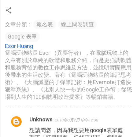
文章分類：
報名表
線上問卷調查
Google 表單
Esor Huang
電腦玩物站長 Esor （異塵行者），在電腦玩物上的
文章有別於單純的軟體和服務介紹，而是更強調軟體
和服務背後的數位工作思維及方法，並說明實際應用
後帶來的生活改變。著有《電腦玩物站長的筆記思考
術》、《大腦減壓的子彈筆記術：用Evernote打造快
狠準系統》、《比別人快一步的Google工作術：從職
場到人生的100個聰明改造提案》等暢銷書籍。
Unknown
2018年3月2日 中午12:38
留
想請問您，因為我想要用google表單處
言