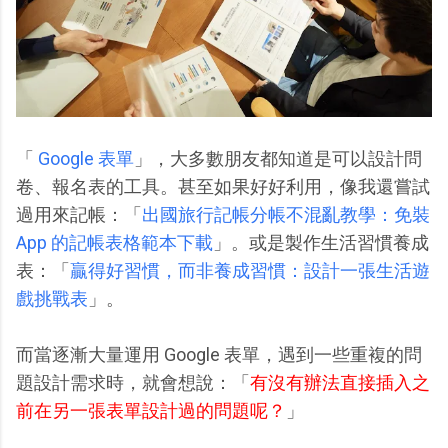
「
Google 表單
」，大多數朋友都知道是可以設計問
卷、報名表的工具。甚至如果好好利用，像我還嘗試
過用來記帳：「
出國旅行記帳分帳不混亂教學：免裝
App 的記帳表格範本下載
」。或是製作生活習慣養成
表：「
贏得好習慣，而非養成習慣：設計一張生活遊
戲挑戰表
」。
而當逐漸大量運用 Google 表單，遇到一些重複的問
題設計需求時，就會想說：「
有沒有辦法直接插入之
前在另一張表單設計過的問題呢？
」