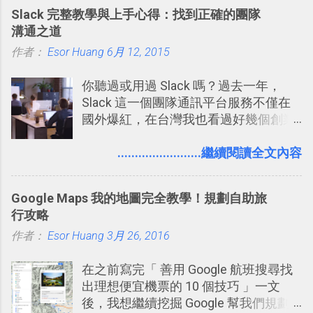
Slack 完整教學與上手心得：找到正確的團隊
溝通之道
作者：
Esor Huang
6月 12, 2015
你聽過或用過 Slack 嗎？過去一年，
Slack 這一個團隊通訊平台服務不僅在
國外爆紅，在台灣我也看過好幾個創業
團隊使用 Slack 來做公司內部的訊息管
理，到底 Slack 有什麼魅力？它是不是
........................繼續閱讀全文內容
比起 LINE 或 Facebook 或 Email 更能有
效率的管理團隊溝通呢？我自己今年也
Google Maps 我的地圖完全教學！規劃自助旅
有機會在一個專案合作中使用了 Slack
行攻略
一段時間，我覺得它吸引人之處有三
作者：
Esor Huang
點： 1. 「 很有趣 」： Slack 裡擁有跟
3月 26, 2016
LINE 或 Facebook 一樣易於讓公司同事
在之前寫完「 善用 Google 航班搜尋找
聊天打屁、傳送有趣影音圖文的功能。
出理想便宜機票的 10 個技巧 」一文
2. 「 有效率 」：但是 Slack 的頻道、群
後，我想繼續挖掘 Google 幫我們規劃
組機制讓茶水間的聊天，不會干擾工作