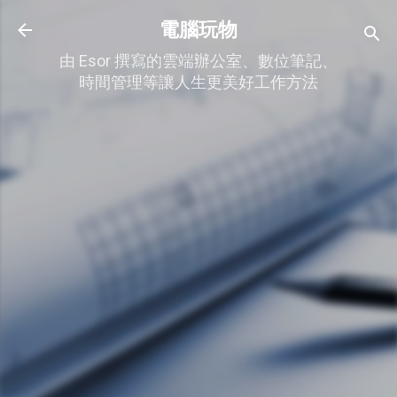
跳到主要內容
電腦玩物
由 Esor 撰寫的雲端辦公室、數位筆記、
時間管理等讓人生更美好工作方法