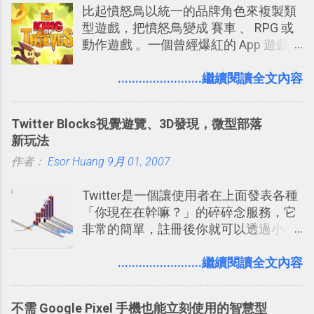
比起憤怒鳥以統一的品牌角色來複製類
提供了印照片的服務 ，而且價格不貴，
型遊戲，把憤怒鳥變成 賽車 、 RPG 或
可以立即拿到，操作流程也十分簡單。
動作遊戲 。一個曾經爆紅的 App 遊戲開
之前我在電腦玩物分享過：「 不需買印
發團隊，有沒有辦法在成名作之後，再
表機也免隨身碟， 7-11 全家雲端列印超
次推出另外一個足以撼動市場，並且有
........................繼續閱讀全文內容
方便教學 」。這篇文章則從印照片出
著全新顛覆創意的作品呢？現在，或許
發： 同樣的不需買印表機、不需隨身
我們將看到這樣的例子！ 今天要推薦的
碟，就能快速印出高品質的照片成品。
Twitter Blocks視覺遊覽、3D發現，微型部落
是另外一款非常知名系列作「 Cut the
新玩法
Rope （割繩子） 」的開發公司
作者：
Esor Huang
ZeptoLab ，在玩了幾個割繩子變形後，
9月 01, 2007
前幾天推出了他們宣傳已久的全新作
Twitter是一個讓使用者在上面發表各種
品：「 King of Thieves 」，這是一款
「你現在在幹嘛？」的碎碎念服務，它
玩法與眾不同的 PVP 偷竊對戰遊戲 。
非常的簡單，註冊後你就可以透過小小
的視窗發表任何不超過140個字元的短
文，你可以真的在上面說明你在做什
........................繼續閱讀全文內容
麼，你也可以利用它來發表很短很短的
想法或評論，你當然可以透過它來發表
不需 Google Pixel 手機也能立刻使用的智慧型
牢騷，或許你也想要透過Twitter來詢問