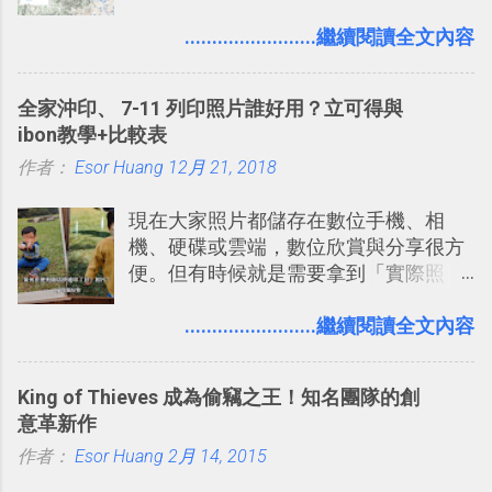
自助旅行的潛力。 今天這篇文章，就深
的討論，並且星號與釘選功能讓每個同
入的來聊聊 Google 的「我的地圖」服
........................繼續閱讀全文內容
事可以從聊天中記錄重點。 3. 「 有彈性
務，這是一個可以讓我們「自訂地圖」
」： Slack 的架構可以讓每一個團隊設
的工具 ，在地圖上任意繪製地標、路
計出符合自己需求的通訊平台， Slack
全家沖印、 7-11 列印照片誰好用？立可得與
線，對商務需求來說可以打造出一張一
的軟體則讓同事可以在任何地方和公司
ibon教學+比較表
張資料地圖（例如我之前在製作一本新
保持聯繫。 如果你需要中文版的同類平
作者：
Esor Huang
書時建立的「 台灣推薦空拍地點地圖
12月 21, 2018
台，可以參考： JANDI 高效率團隊通訊
」），對生活需求來說，則可以讓我們
平台完整教學，比 Slack 更適合中文用
現在大家照片都儲存在數位手機、相
規劃自助旅行路線！ Google 「我的地
戶 。 2017/3 新增 ： Sortd for Slack：
機、硬碟或雲端，數位欣賞與分享很方
圖」在規劃自助旅行路線時可以解決許
改造 Slack 討論串介面變成專案任務排
便。但有時候就是需要拿到「實際照
多問題： 國外地點名稱地址常常難懂，
程看板
片」，例如： 小朋友學校的勞作作業 想
用自訂地圖就能自己取一個好辨識的名
要製作家庭相框 用照片來當小禮物 把照
........................繼續閱讀全文內容
稱。 在規劃路線之外，自訂地圖還能補
片貼在紙本手帳上 這時候，有什麼方法
充許多旅遊圖文資料，讓這張地圖就是
可以快速把數位照片「洗」成實體照
旅遊手冊。 好看的自訂地圖一方面旅行
King of Thieves 成為偷竊之王！知名團隊的創
片？而且最好能不花時間、立即拿到、
時帶來好心情，二方面事後就是最好的
意革新作
價格也不貴呢？ 如果家裡沒有印表機
旅遊回憶之一。 自訂地圖還能跟朋友共
作者：
Esor Huang
（或是沒有好的印表機），又不想跑照
2月 14, 2015
享合作，讓彼此都能在手機上查看這次
相館，那麼這時候 「便利商店」同樣也
旅行地圖。