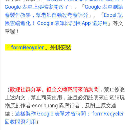
Google 表單上傳檔案開放了
」、「
Google 表單測驗
卷製作教學，幫老師自動改考卷評分
」、「
Excel 記
帳雲端進化！ Google 表單比記帳 App 還好用
」等文
章喔！
「
formRecycler
」外掛安裝
（
歡迎社群分享。但全文轉載請來信詢問
，禁止修改
上述內文，禁止商業使用，並且必須註明來自電腦玩
物原創作者 esor huang 異塵行者，及附上原文連
結：
這樣製作 Google 表單才省時間： formRecycler
回收問題利用
）