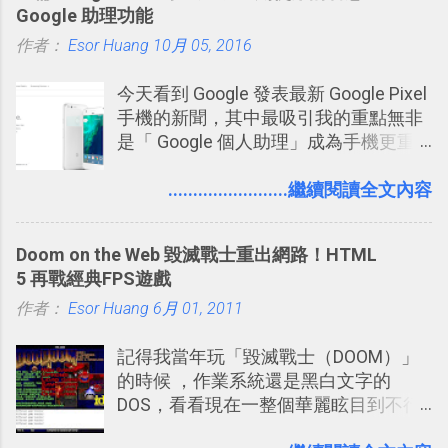
Google 助理功能
什麼事情。各式各樣被發表的
作者：
Esor Huang
「twitter」會像資訊之河一樣在首頁、
10月 05, 2016
各個使用者ˋ追隨者之間穿流不息，但是
今天看到 Google 發表最新 Google Pixel
不管是採用什麼樣的方式利用Twitter，
手機的新聞，其中最吸引我的重點無非
沒有人會有意見，這是我覺得Twitter很
是「 Google 個人助理」成為手機更重
自由也很有趣的一個地方，我可以無拘
要且更有用的功能，有國外媒體稱：
無束的在上面塑造、表現我自己，或是
「這是他使用過最聰明的一台智慧型手
........................繼續閱讀全文內容
利用Twitter來嘗試各種可能。例如 目前
機。」 「 Google 個人助理」有更人性
我試圖將自己的Twitter打造成「 小電腦
化的應答方式，可以解答我們的各種詢
玩物 」的型態 ，我會在上面持續的丟一
Doom on the Web 毀滅戰士重出網路！HTML
問、可以找出特殊的照片、可以規劃我
些軟體更新、網站服務的資訊，未來也
5 再戰經典FPS遊戲
們的行程，也能幫我們安排時間。 其實
很想試試看是否能加入短評，或者對於
作者：
Esor Huang
如果單從後面幾個「功能面」來看， 這
6月 01, 2011
電腦玩物介紹過的資訊作補充，讓我的
些「 智慧型 Google 助理 」功能早已經
Twitter可以作為簡單的、即時的、隨想
記得我當年玩「毀滅戰士（DOOM）」
內建在我們的 Google 系統中，甚至大
的 碎碎念版電腦玩物 。不過你不需要像
的時候 ，作業系統還是黑白文字的
多在 Android 與 iPhone 手機上都能使
我這麼認真，因為 我也很喜歡在Twitter
DOS，看看現在一整個華麗眩目到不行
用。
上面看到各種突如其來的生活雜感、毫
的各種第一人稱射擊遊戲，但做為我玩
無來由的牢騷困擾，因為這些碎碎念就