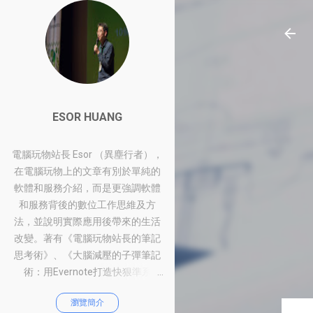
ESOR HUANG
電腦玩物站長 Esor （異塵行者），
在電腦玩物上的文章有別於單純的
軟體和服務介紹，而是更強調軟體
和服務背後的數位工作思維及方
法，並說明實際應用後帶來的生活
改變。著有《電腦玩物站長的筆記
思考術》、《大腦減壓的子彈筆記
術：用Evernote打造快狠準系
統》、《比別人快一步的Google工
瀏覽簡介
作術：從職場到人生的100個聰明