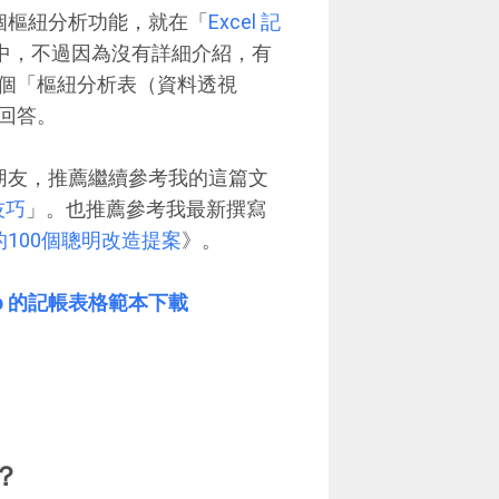
這個樞紐分析功能，就在「
Excel 記
中，不過因為沒有詳細介紹，有
個「樞紐分析表（資料透視
回答。
的朋友，推薦繼續參考我的這篇文
技巧
」。也推薦參考我最新撰寫
的100個聰明改造提案
》。
p 的記帳表格範本下載
？