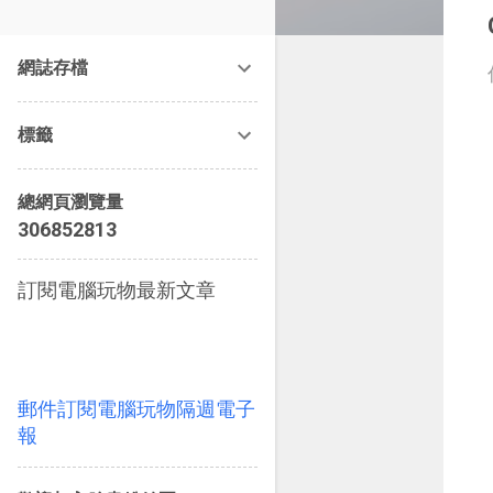
改造提案》等暢銷書籍。
網誌存檔
標籤
總網頁瀏覽量
3
0
6
8
5
2
8
1
3
訂閱電腦玩物最新文章
郵件訂閱電腦玩物隔週電子
報