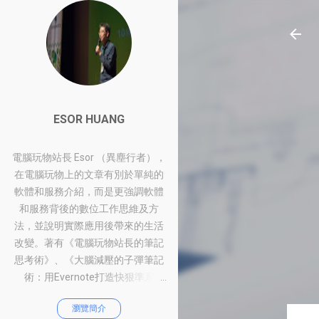
ESOR HUANG
電腦玩物站長 Esor （異塵行者），
在電腦玩物上的文章有別於單純的
軟體和服務介紹，而是更強調軟體
和服務背後的數位工作思維及方
法，並說明實際應用後帶來的生活
改變。著有《電腦玩物站長的筆記
思考術》、《大腦減壓的子彈筆記
術：用Evernote打造快狠準系
統》、《比別人快一步的Google工
瀏覽簡介
作術：從職場到人生的100個聰明