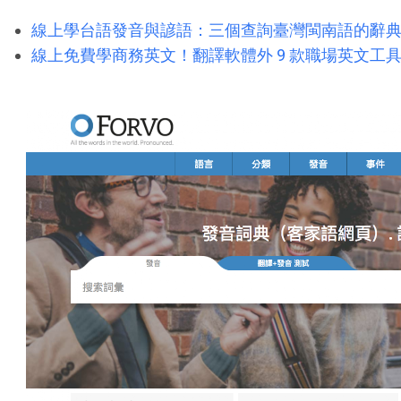
線上學台語發音與諺語：三個查詢臺灣閩南語的辭
線上免費學商務英文！翻譯軟體外 9 款職場英文工