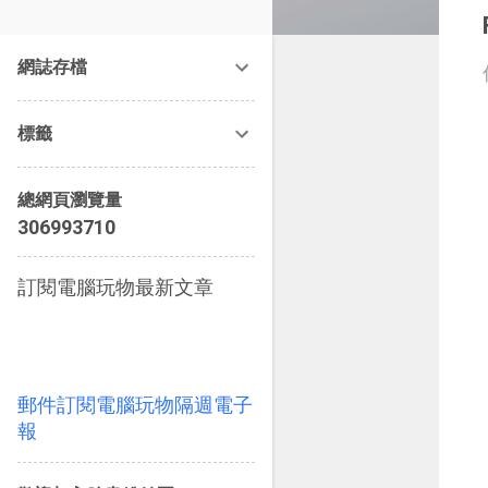
改造提案》等暢銷書籍。
網誌存檔
標籤
總網頁瀏覽量
3
0
6
9
9
3
7
1
0
訂閱電腦玩物最新文章
郵件訂閱電腦玩物隔週電子
報