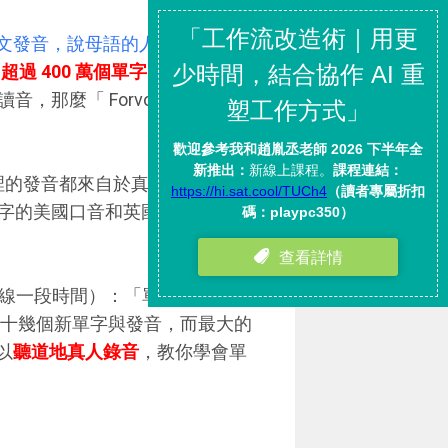
錯英文發音，說母語的人教你百萬新
，
超過 400 萬個單字的「真人發
，那麼「 Forvo 」是幫你找
」裡的發音都來自於真實的用戶
字的美國口音和英國口音，學會
端也上線一段時間）：「單字發音課
練習十幾個新單字與發音，而最大的
以
聽道地真人錄音
，教你學會單