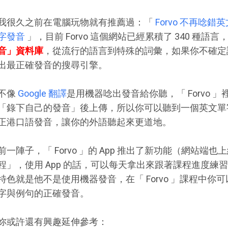
我很久之前在電腦玩物就有推薦過：「
Forvo 不再唸
字發音
」，目前 Forvo 這個網站已經累積了 340 種語言
音」資料庫
，從流行的語言到特殊的詞彙，如果你不確定讀音
出最正確發音的搜尋引擎。
不像
Google 翻譯
是用機器唸出發音給你聽，「 Forvo 
「錄下自己的發音」後上傳，所以你可以聽到一個英文單
正港口語發音，讓你的外語聽起來更道地。
前一陣子，「 Forvo 」的 App 推出了新功能（網站
程」，使用 App 的話，可以每天拿出來跟著課程進度
特色就是他不是使用機器發音，在「 Forvo 」課程中你可
字與例句的正確發音。
妳或許還有興趣延伸參考：