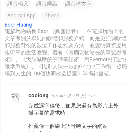
語音輸入
語音辨識
語音轉文字
Android App
iPhone
Esor Huang
電腦玩物站長 Esor （異塵行者），在電腦玩物上的
文章有別於單純的軟體和服務介紹，而是更強調軟體
和服務背後的數位工作思維及方法，並說明實際應用
後帶來的生活改變。著有《電腦玩物站長的筆記思考
術》、《大腦減壓的子彈筆記術：用Evernote打造快
狠準系統》、《比別人快一步的Google工作術：從職
場到人生的100個聰明改造提案》等暢銷書籍。
coolong
2018年12月11日 上午9:10
留
完成逐字稿後，如果您還有為影片上外
言
掛字幕的需求時，
推薦你一個線上語音轉文字的網站