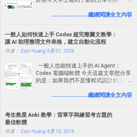
一時間推薦 Trello 的時機，但在這段時
信台灣用戶大多數應該也都已經可以使
間的使用經驗下，剛好可以讓我整理沉
用新版的分享功能與隱私設定。 嚴格來
........................繼續閱讀全文內容
澱自己的使用方法，歸納出「 為什麼值
說，這次新版設定大多數都是以前就有
得試試看 Trello 的關鍵特色 」，然後轉
的功能，只是現在換到比較好操作的位
化成這篇文章深入淺出的 Trello 上手教
一般人如何快速上手 Codex 超完整圖文教學：
置。不過有一項很實用的設定是新增
學。 2015/6/13 新增： 免費專案管理軟
讓 AI 助理整理文件表格，建立自動化流程
的， 那就是可以 事先審查 朋友「標籤
體推薦！困難計畫簡單管理 13 種工具
作者：
Esor Huang
你」的內容，決定要不要讓其他朋友看
5月 01, 2026
2016 年新增 ： 如何將 Trello 切換到繁
到這些標籤。 具體來說，朋友如果把你
體中文版？網頁 App 全中文化
一般人也能快速上手的 AI Agent：
標籤在他的訊息中，或是想把你標籤在
2016/7/7 新增 ： 如何活用 Trello 記
Codex 電腦端軟體 今天這篇文章想分享
相片圖片裡，現在你都多了一個「事先
帳？我的理財計畫心得與看板範本
的是：如果我們不是懂程式設計的工程
審查」的機制，可以決定這些你被標籤
2016/7/13 新增： 如何將網頁資料快速
師， 一般人要怎麼快速上手 OpenAI
的內容可不可以出現在你的個人檔案塗
剪貼到 Trello？收集專案資料技巧
（ChatGPT） 的 Codex 工具？ 如何用
........................繼續閱讀全文內容
鴉牆上，從而禁止可能的祕密被你其他
2016/8 新增： Trello 開放「強化功能」
這個 AI 助理，協助我們處理電腦硬碟資
朋友看到。 當然，這也可以最大程度的
讓免費用戶串聯 Evernote 等雲端服務
料夾中的工作文件、任務成果，進一步
杜絕遊戲、廣告討厭的標籤行為。
2016/8 新增 ： Trello 卡片自訂欄位密
考生救星 Anki 教學：背單字與練習考古題的
打造一個更自動化的電腦工作流程。
技！最想要的強大 Trello 客製化範例教
最佳軟體
學 2016/11 新增： [時間技客-7] 重要緊
作者：
Esor Huang
4月 10, 2016
急時間管理四象限在 Trello 活用與範本