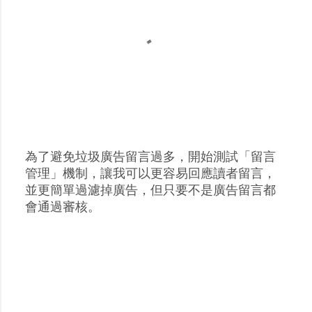
為了避免垃圾廣告留言過多，開始測試「留言
張
管理」機制，讓我可以更容易回應讀者留言，
貼
並更簡單過濾掉廣告，但只要不是廣告留言都
留
會通過審核。
言