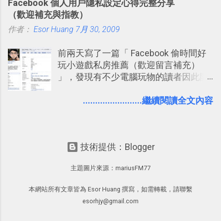
Facebook 個人用戶隱私設定心得完整分享
大綱收合、目錄連結、錨點連結，整理
練習的記憶卡片，自動規劃要延期複習
（歡迎補充與指教）
超長筆記應用案例分享 新功能教學： 會
的卡片，每天自動產生記憶練習題，這
作者：
Esor Huang
議記錄不麻煩！我常用兩個 Evernote AI
7月 30, 2009
樣的軟體中最受好評的，或許就是今天
功能整理錄音、手寫筆記 更新功能教
要推薦的 「 Anki 」 。
前兩天寫了一篇「 Facebook 偷時間好
學： Evernote 新增類似 Google 文件的
玩小遊戲私房推薦（歡迎留言補充）
「免帳號登入」多人同步編輯功能
」，發現有不少電腦玩物的讀者因此開
始加入Facebook。整體來說，
Facebook確 實是目前最好的社群、社
........................繼續閱讀全文內容
交服務之一，它優秀的互動配對機制，
讓你可以在Facebook中體驗到最即時而
有趣的交友聯繫： 例如你可以看到朋友
技術提供：Blogger
又加入了哪個社團？某位好友又出現在
哪張相片中？或者有哪些朋友正熱衷於
主題圖片來源：
mariusFM77
哪個遊戲？但也正因為如此，Facebook
如何分析使用你的個人資料而達到這種
本網站所有文章皆為 Esor Huang 撰寫，如需轉載，請聯繫
社群效果？則是很多人感到疑慮的部
esorhjy@gmail.com
份，也是惡意程式有可能利用的部份 。
最新版Facebook隱私設定補充說明：