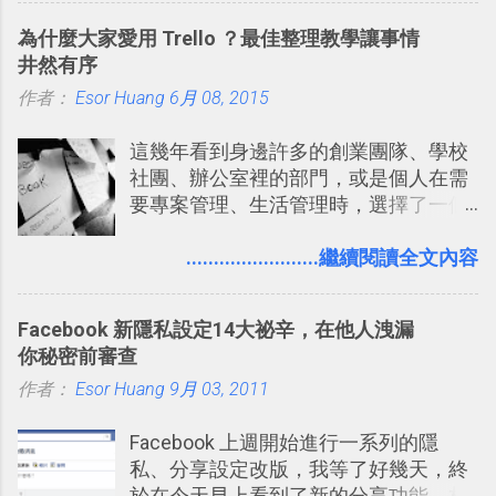
可以快速把數位照片「洗」成實體照
旅遊手冊。 好看的自訂地圖一方面旅行
為什麼大家愛用 Trello ？最佳整理教學讓事情
片？而且最好能不花時間、立即拿到、
時帶來好心情，二方面事後就是最好的
井然有序
價格也不貴呢？ 如果家裡沒有印表機
旅遊回憶之一。 自訂地圖還能跟朋友共
作者：
Esor Huang
（或是沒有好的印表機），又不想跑照
6月 08, 2015
享合作，讓彼此都能在手機上查看這次
相館，那麼這時候 「便利商店」同樣也
旅行地圖。
這幾年看到身邊許多的創業團隊、學校
提供了印照片的服務 ，而且價格不貴，
社團、辦公室裡的部門，或是個人在需
可以立即拿到，操作流程也十分簡單。
要專案管理、生活管理時，選擇了一個
之前我在電腦玩物分享過：「 不需買印
叫做「 Trello 」的雲端服務，這到底是
表機也免隨身碟， 7-11 全家雲端列印超
一個什麼樣的管理工具，讓這麼多人都
........................繼續閱讀全文內容
方便教學 」。這篇文章則從印照片出
愛用 Trello ？在電腦玩物上，我也從旁
發： 同樣的不需買印表機、不需隨身
敲側擊的角度，寫過幾篇「 Trello 概
碟，就能快速印出高品質的照片成品。
Facebook 新隱私設定14大祕辛，在他人洩漏
念」的管理教學文章： 把 Evernote 當
你秘密前審查
作 Trello！ Kanbanote 筆記看板管理法
作者：
Esor Huang
Google Drive 變身 Trello ！幫雲端硬碟
9月 03, 2011
建立專案看板 但是，我自己也一直使用
Facebook 上週開始進行一系列的隱
著 Trello ，卻還沒有在電腦玩物上寫過
私、分享設定改版，我等了好幾天，終
一篇完整的介紹！雖然錯過了幾年前第
於在今天早上看到了新的分享功能，相