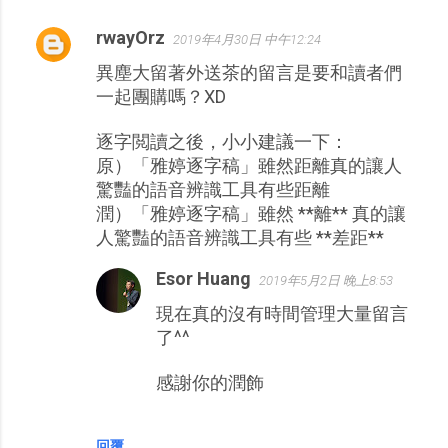
rwayOrz
2019年4月30日 中午12:24
異塵大留著外送茶的留言是要和讀者們
一起團購嗎？XD
逐字閲讀之後，小小建議一下：
原）「雅婷逐字稿」雖然距離真的讓人
驚豔的語音辨識工具有些距離
潤）「雅婷逐字稿」雖然 **離** 真的讓
人驚豔的語音辨識工具有些 **差距**
Esor Huang
2019年5月2日 晚上8:53
現在真的沒有時間管理大量留言
了^^
感謝你的潤飾
回覆