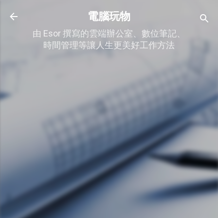
跳到主要內容
電腦玩物
由 Esor 撰寫的雲端辦公室、數位筆記、
時間管理等讓人生更美好工作方法