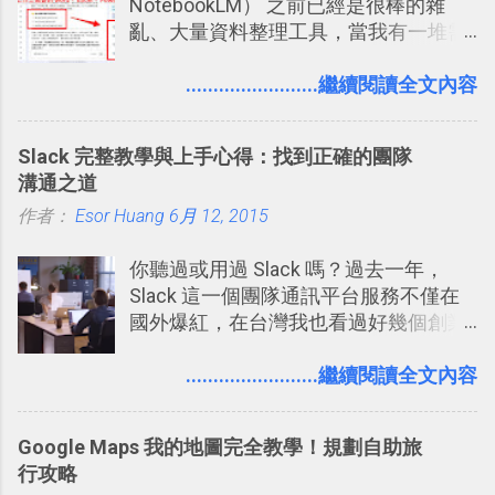
NotebookLM） 之前已經是很棒的雜
亂、大量資料整理工具，當我有一堆需
要抓出相關重點的研究資料，或是有大
量格式不一的混亂工作文件需要彙整，
........................繼續閱讀全文內容
我都喜歡用 Gemini Notebook 作第一階
段的整理，整理好後再交給 ChatGPT 或
Slack 完整教學與上手心得：找到正確的團隊
Codex 這樣的 AI 工作作進階處理。
溝通之道
作者：
Esor Huang
6月 12, 2015
你聽過或用過 Slack 嗎？過去一年，
Slack 這一個團隊通訊平台服務不僅在
國外爆紅，在台灣我也看過好幾個創業
團隊使用 Slack 來做公司內部的訊息管
理，到底 Slack 有什麼魅力？它是不是
........................繼續閱讀全文內容
比起 LINE 或 Facebook 或 Email 更能有
效率的管理團隊溝通呢？我自己今年也
Google Maps 我的地圖完全教學！規劃自助旅
有機會在一個專案合作中使用了 Slack
行攻略
一段時間，我覺得它吸引人之處有三