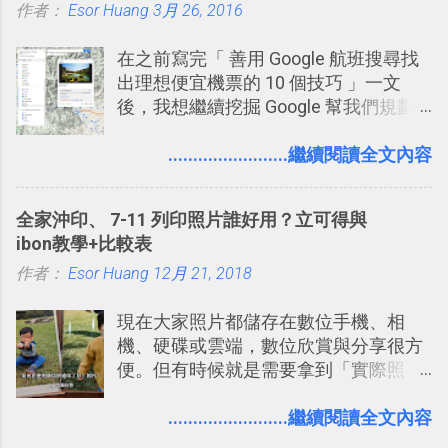
作者：
Esor Huang
點： 1. 「 很有趣 」： Slack 裡擁有跟
3月 26, 2016
LINE 或 Facebook 一樣易於讓公司同事
在之前寫完「 善用 Google 航班搜尋找
聊天打屁、傳送有趣影音圖文的功能。
出理想便宜機票的 10 個技巧 」一文
2. 「 有效率 」：但是 Slack 的頻道、群
後，我想繼續挖掘 Google 幫我們規劃
組機制讓茶水間的聊天，不會干擾工作
自助旅行的潛力。 今天這篇文章，就深
的討論，並且星號與釘選功能讓每個同
入的來聊聊 Google 的「我的地圖」服
........................繼續閱讀全文內容
事可以從聊天中記錄重點。 3. 「 有彈性
務，這是一個可以讓我們「自訂地圖」
」： Slack 的架構可以讓每一個團隊設
的工具 ，在地圖上任意繪製地標、路
計出符合自己需求的通訊平台， Slack
全家沖印、 7-11 列印照片誰好用？立可得與
線，對商務需求來說可以打造出一張一
的軟體則讓同事可以在任何地方和公司
ibon教學+比較表
張資料地圖（例如我之前在製作一本新
保持聯繫。 如果你需要中文版的同類平
作者：
Esor Huang
書時建立的「 台灣推薦空拍地點地圖
12月 21, 2018
台，可以參考： JANDI 高效率團隊通訊
」），對生活需求來說，則可以讓我們
平台完整教學，比 Slack 更適合中文用
現在大家照片都儲存在數位手機、相
規劃自助旅行路線！ Google 「我的地
戶 。 2017/3 新增 ： Sortd for Slack：
機、硬碟或雲端，數位欣賞與分享很方
圖」在規劃自助旅行路線時可以解決許
改造 Slack 討論串介面變成專案任務排
便。但有時候就是需要拿到「實際照
多問題： 國外地點名稱地址常常難懂，
程看板
片」，例如： 小朋友學校的勞作作業 想
用自訂地圖就能自己取一個好辨識的名
要製作家庭相框 用照片來當小禮物 把照
........................繼續閱讀全文內容
稱。 在規劃路線之外，自訂地圖還能補
片貼在紙本手帳上 這時候，有什麼方法
充許多旅遊圖文資料，讓這張地圖就是