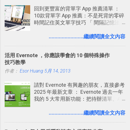
下載 2017/2 新增 ： Trello 團隊如何使
回到更豐富的背單字 App 推薦清單 ：
用 Trello？ 8個專案排程協作重點技巧
10款背單字 App 推薦：不是死背的零碎
2017/6 新增： 如何用 Trello 規劃自助
時間記住英文單字技巧 「 間隔記憶法
旅行？我的 Trello 行程計畫使用技巧教
」，是指透過特定時間的反覆記憶，把
學 2017/7 新增： 如何讓 Trello 列表與
短期記憶變成長期記憶。 舉例來說我今
........................繼續閱讀全文內容
卡片不再落落長？專案管理的5個關鍵
天記住一個單字，相關一兩天之後我可
技巧 2017/8/23 新增 ： 如何用 Trello 做
能快要忘記，這時再次複習，記憶就增
子彈筆記？我的 Trello GTD 方法範例看
活用 Evernote ，你應該學會的 10 個特殊操作
強；然後下次快要忘記可能變成相隔一
板分享
技巧教學
個禮拜，這時再次複習，就能把記憶強
作者：
Esor Huang
化，讓記憶延長到可能半個月；那時候
5月 14, 2013
再做一次複習，或許我們就擁有了接下
請對 Evernote 有興趣的朋友，直接參考
來一個月的記憶長度！就這樣反覆慢慢
2025 年最新文章 ： Evernote 過去一年
拉長時間練習，就能讓一個東西成為腦
我的 5 大常用新功能：把待辦清單、AI
海中更深刻的記憶。 問題是，當我們一
辨識、長專案筆記裝進第二大腦 新功能
次要記住 1000 個英文單字，或是一次
介紹文章： 把不同筆記中的待辦清單統
........................繼續閱讀全文內容
要準備數百個考試問題時，自己手動進
一管理！ Evernote 強化原本已經很好用
行間隔記憶法的練習不是很累嗎？所以
的工作事項功能 新功能教學： Evernote
就有了自動化的工具，幫助我們管理要