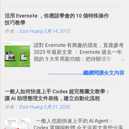
說，這次新版設定大多數都是以前就有
行間隔記憶法的練習不是很累嗎？所以
讓免費用戶串聯 Evernote 等雲端服務
的功能，只是現在換到比較好操作的位
就有了自動化的工具，幫助我們管理要
2016/8 新增 ： Trello 卡片自訂欄位密
活用 Evernote ，你應該學會的 10 個特殊操作
置。不過有一項很實用的設定是新增
練習的記憶卡片，自動規劃要延期複習
技！最想要的強大 Trello 客製化範例教
技巧教學
的， 那就是可以 事先審查 朋友「標籤
的卡片，每天自動產生記憶練習題，這
學 2016/11 新增： [時間技客-7] 重要緊
作者：
Esor Huang
你」的內容，決定要不要讓其他朋友看
5月 14, 2013
樣的軟體中最受好評的，或許就是今天
急時間管理四象限在 Trello 活用與範本
到這些標籤。 具體來說，朋友如果把你
要推薦的 「 Anki 」 。
下載 2017/2 新增 ： Trello 團隊如何使
請對 Evernote 有興趣的朋友，直接參考
標籤在他的訊息中，或是想把你標籤在
用 Trello？ 8個專案排程協作重點技巧
2025 年最新文章 ： Evernote 過去一年
相片圖片裡，現在你都多了一個「事先
2017/6 新增： 如何用 Trello 規劃自助
我的 5 大常用新功能：把待辦清單、AI
審查」的機制，可以決定這些你被標籤
旅行？我的 Trello 行程計畫使用技巧教
辨識、長專案筆記裝進第二大腦 新功能
的內容可不可以出現在你的個人檔案塗
學 2017/7 新增： 如何讓 Trello 列表與
介紹文章： 把不同筆記中的待辦清單統
........................繼續閱讀全文內容
鴉牆上，從而禁止可能的祕密被你其他
卡片不再落落長？專案管理的5個關鍵
一管理！ Evernote 強化原本已經很好用
朋友看到。 當然，這也可以最大程度的
技巧 2017/8/23 新增 ： 如何用 Trello 做
的工作事項功能 新功能教學： Evernote
杜絕遊戲、廣告討厭的標籤行為。
子彈筆記？我的 Trello GTD 方法範例看
一般人如何快速上手 Codex 超完整圖文教學：
大綱收合、目錄連結、錨點連結，整理
板分享
讓 AI 助理整理文件表格，建立自動化流程
超長筆記應用案例分享 新功能教學： 會
作者：
Esor Huang
議記錄不麻煩！我常用兩個 Evernote AI
5月 01, 2026
功能整理錄音、手寫筆記 更新功能教
一般人也能快速上手的 AI Agent：
學： Evernote 新增類似 Google 文件的
Codex 電腦端軟體 今天這篇文章想分享
「免帳號登入」多人同步編輯功能