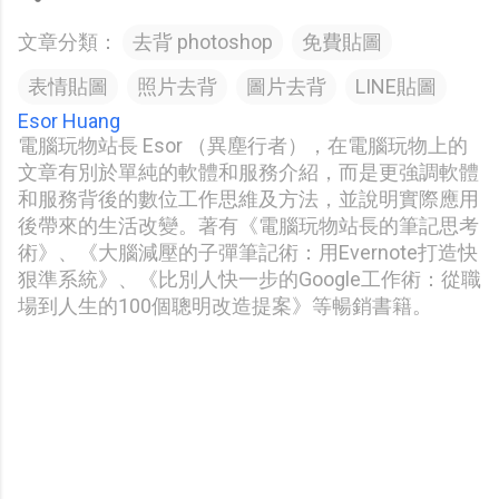
文章分類：
去背 photoshop
免費貼圖
表情貼圖
照片去背
圖片去背
LINE貼圖
Esor Huang
電腦玩物站長 Esor （異塵行者），在電腦玩物上的
文章有別於單純的軟體和服務介紹，而是更強調軟體
和服務背後的數位工作思維及方法，並說明實際應用
後帶來的生活改變。著有《電腦玩物站長的筆記思考
術》、《大腦減壓的子彈筆記術：用Evernote打造快
狠準系統》、《比別人快一步的Google工作術：從職
場到人生的100個聰明改造提案》等暢銷書籍。
留
言