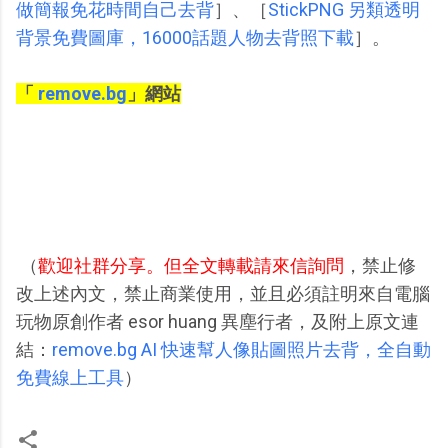
做簡報免花時間自己去背
］、［
StickPNG 另類透明
背景免費圖庫，16000話題人物去背照下載
］。
「
remove.bg
」網站
（
歡迎社群分享。但全文轉載請來信詢問
，禁止修
改上述內文，禁止商業使用，並且必須註明來自電腦
玩物原創作者 esor huang 異塵行者，及附上原文連
結：
remove.bg AI 快速幫人像貼圖照片去背，全自動
免費線上工具
）