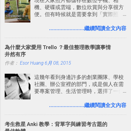
現在大家照片都儲存在數位手機、相
規劃自助旅行路線！ Google 「我的地
戶 。 2017/3 新增 ： Sortd for Slack：
機、硬碟或雲端，數位欣賞與分享很方
圖」在規劃自助旅行路線時可以解決許
改造 Slack 討論串介面變成專案任務排
便。但有時候就是需要拿到「實際照
多問題： 國外地點名稱地址常常難懂，
程看板
片」，例如： 小朋友學校的勞作作業 想
用自訂地圖就能自己取一個好辨識的名
要製作家庭相框 用照片來當小禮物 把照
........................繼續閱讀全文內容
稱。 在規劃路線之外，自訂地圖還能補
片貼在紙本手帳上 這時候，有什麼方法
充許多旅遊圖文資料，讓這張地圖就是
可以快速把數位照片「洗」成實體照
旅遊手冊。 好看的自訂地圖一方面旅行
為什麼大家愛用 Trello ？最佳整理教學讓事情
片？而且最好能不花時間、立即拿到、
時帶來好心情，二方面事後就是最好的
井然有序
價格也不貴呢？ 如果家裡沒有印表機
旅遊回憶之一。 自訂地圖還能跟朋友共
作者：
Esor Huang
（或是沒有好的印表機），又不想跑照
6月 08, 2015
享合作，讓彼此都能在手機上查看這次
相館，那麼這時候 「便利商店」同樣也
旅行地圖。
這幾年看到身邊許多的創業團隊、學校
提供了印照片的服務 ，而且價格不貴，
社團、辦公室裡的部門，或是個人在需
可以立即拿到，操作流程也十分簡單。
要專案管理、生活管理時，選擇了一個
之前我在電腦玩物分享過：「 不需買印
叫做「 Trello 」的雲端服務，這到底是
表機也免隨身碟， 7-11 全家雲端列印超
一個什麼樣的管理工具，讓這麼多人都
........................繼續閱讀全文內容
方便教學 」。這篇文章則從印照片出
愛用 Trello ？在電腦玩物上，我也從旁
發： 同樣的不需買印表機、不需隨身
敲側擊的角度，寫過幾篇「 Trello 概
碟，就能快速印出高品質的照片成品。
考生救星 Anki 教學：背單字與練習考古題的
念」的管理教學文章： 把 Evernote 當