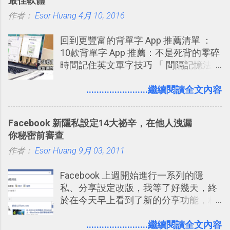
最佳軟體
作 Trello！ Kanbanote 筆記看板管理法
作者：
Esor Huang
Google Drive 變身 Trello ！幫雲端硬碟
4月 10, 2016
建立專案看板 但是，我自己也一直使用
回到更豐富的背單字 App 推薦清單 ：
著 Trello ，卻還沒有在電腦玩物上寫過
10款背單字 App 推薦：不是死背的零碎
一篇完整的介紹！雖然錯過了幾年前第
時間記住英文單字技巧 「 間隔記憶法
一時間推薦 Trello 的時機，但在這段時
」，是指透過特定時間的反覆記憶，把
間的使用經驗下，剛好可以讓我整理沉
短期記憶變成長期記憶。 舉例來說我今
........................繼續閱讀全文內容
澱自己的使用方法，歸納出「 為什麼值
天記住一個單字，相關一兩天之後我可
得試試看 Trello 的關鍵特色 」，然後轉
能快要忘記，這時再次複習，記憶就增
化成這篇文章深入淺出的 Trello 上手教
Facebook 新隱私設定14大祕辛，在他人洩漏
強；然後下次快要忘記可能變成相隔一
學。 2015/6/13 新增： 免費專案管理軟
你秘密前審查
個禮拜，這時再次複習，就能把記憶強
體推薦！困難計畫簡單管理 13 種工具
作者：
Esor Huang
化，讓記憶延長到可能半個月；那時候
9月 03, 2011
2016 年新增 ： 如何將 Trello 切換到繁
再做一次複習，或許我們就擁有了接下
體中文版？網頁 App 全中文化
Facebook 上週開始進行一系列的隱
來一個月的記憶長度！就這樣反覆慢慢
2016/7/7 新增 ： 如何活用 Trello 記
私、分享設定改版，我等了好幾天，終
拉長時間練習，就能讓一個東西成為腦
帳？我的理財計畫心得與看板範本
於在今天早上看到了新的分享功能，相
海中更深刻的記憶。 問題是，當我們一
2016/7/13 新增： 如何將網頁資料快速
信台灣用戶大多數應該也都已經可以使
次要記住 1000 個英文單字，或是一次
剪貼到 Trello？收集專案資料技巧
用新版的分享功能與隱私設定。 嚴格來
........................繼續閱讀全文內容
要準備數百個考試問題時，自己手動進
2016/8 新增： Trello 開放「強化功能」