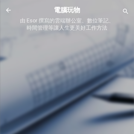
跳到主要內容
電腦玩物
由 Esor 撰寫的雲端辦公室、數位筆記、
時間管理等讓人生更美好工作方法