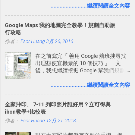
理，到底 Slack 有什麼魅力？它是不是
........................繼續閱讀全文內容
比起 LINE 或 Facebook 或 Email 更能有
效率的管理團隊溝通呢？我自己今年也
Google Maps 我的地圖完全教學！規劃自助旅
有機會在一個專案合作中使用了 Slack
行攻略
一段時間，我覺得它吸引人之處有三
作者：
Esor Huang
點： 1. 「 很有趣 」： Slack 裡擁有跟
3月 26, 2016
LINE 或 Facebook 一樣易於讓公司同事
在之前寫完「 善用 Google 航班搜尋找
聊天打屁、傳送有趣影音圖文的功能。
出理想便宜機票的 10 個技巧 」一文
2. 「 有效率 」：但是 Slack 的頻道、群
後，我想繼續挖掘 Google 幫我們規劃
組機制讓茶水間的聊天，不會干擾工作
自助旅行的潛力。 今天這篇文章，就深
的討論，並且星號與釘選功能讓每個同
入的來聊聊 Google 的「我的地圖」服
........................繼續閱讀全文內容
事可以從聊天中記錄重點。 3. 「 有彈性
務，這是一個可以讓我們「自訂地圖」
」： Slack 的架構可以讓每一個團隊設
的工具 ，在地圖上任意繪製地標、路
計出符合自己需求的通訊平台， Slack
全家沖印、 7-11 列印照片誰好用？立可得與
線，對商務需求來說可以打造出一張一
的軟體則讓同事可以在任何地方和公司
ibon教學+比較表
張資料地圖（例如我之前在製作一本新
保持聯繫。 如果你需要中文版的同類平
作者：
Esor Huang
書時建立的「 台灣推薦空拍地點地圖
12月 21, 2018
台，可以參考： JANDI 高效率團隊通訊
」），對生活需求來說，則可以讓我們
平台完整教學，比 Slack 更適合中文用