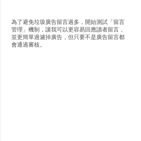
為了避免垃圾廣告留言過多，開始測試「留言
張
管理」機制，讓我可以更容易回應讀者留言，
貼
並更簡單過濾掉廣告，但只要不是廣告留言都
留
會通過審核。
言