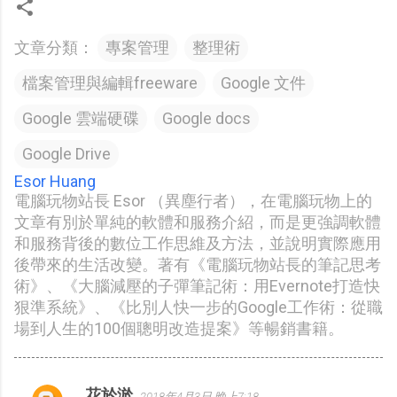
文章分類：
專案管理
整理術
檔案管理與編輯freeware
Google 文件
Google 雲端硬碟
Google docs
Google Drive
Esor Huang
電腦玩物站長 Esor （異塵行者），在電腦玩物上的
文章有別於單純的軟體和服務介紹，而是更強調軟體
和服務背後的數位工作思維及方法，並說明實際應用
後帶來的生活改變。著有《電腦玩物站長的筆記思考
術》、《大腦減壓的子彈筆記術：用Evernote打造快
狠準系統》、《比別人快一步的Google工作術：從職
場到人生的100個聰明改造提案》等暢銷書籍。
花於淤
2018年4月3日 晚上7:18