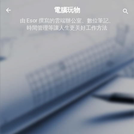
跳到主要內容
電腦玩物
由 Esor 撰寫的雲端辦公室、數位筆記、
時間管理等讓人生更美好工作方法