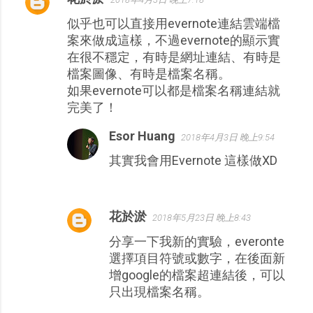
留
似乎也可以直接用evernote連結雲端檔
言
案來做成這樣，不過evernote的顯示實
在很不穩定，有時是網址連結、有時是
檔案圖像、有時是檔案名稱。
如果evernote可以都是檔案名稱連結就
完美了！
Esor Huang
2018年4月3日 晚上9:54
其實我會用Evernote 這樣做XD
花於淤
2018年5月23日 晚上8:43
分享一下我新的實驗，everonte
選擇項目符號或數字，在後面新
增google的檔案超連結後，可以
只出現檔案名稱。