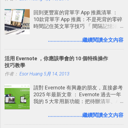
下載 2017/2 新增 ： Trello 團隊如何使
回到更豐富的背單字 App 推薦清單 ：
用 Trello？ 8個專案排程協作重點技巧
10款背單字 App 推薦：不是死背的零碎
2017/6 新增： 如何用 Trello 規劃自助
時間記住英文單字技巧 「 間隔記憶法
旅行？我的 Trello 行程計畫使用技巧教
」，是指透過特定時間的反覆記憶，把
學 2017/7 新增： 如何讓 Trello 列表與
短期記憶變成長期記憶。 舉例來說我今
........................繼續閱讀全文內容
卡片不再落落長？專案管理的5個關鍵
天記住一個單字，相關一兩天之後我可
技巧 2017/8/23 新增 ： 如何用 Trello 做
能快要忘記，這時再次複習，記憶就增
子彈筆記？我的 Trello GTD 方法範例看
活用 Evernote ，你應該學會的 10 個特殊操作
強；然後下次快要忘記可能變成相隔一
板分享
技巧教學
個禮拜，這時再次複習，就能把記憶強
作者：
Esor Huang
化，讓記憶延長到可能半個月；那時候
5月 14, 2013
再做一次複習，或許我們就擁有了接下
請對 Evernote 有興趣的朋友，直接參考
來一個月的記憶長度！就這樣反覆慢慢
2025 年最新文章 ： Evernote 過去一年
拉長時間練習，就能讓一個東西成為腦
我的 5 大常用新功能：把待辦清單、AI
海中更深刻的記憶。 問題是，當我們一
辨識、長專案筆記裝進第二大腦 新功能
次要記住 1000 個英文單字，或是一次
介紹文章： 把不同筆記中的待辦清單統
........................繼續閱讀全文內容
要準備數百個考試問題時，自己手動進
一管理！ Evernote 強化原本已經很好用
行間隔記憶法的練習不是很累嗎？所以