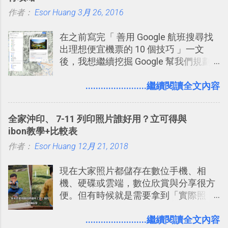
一段時間，我覺得它吸引人之處有三
作者：
Esor Huang
點： 1. 「 很有趣 」： Slack 裡擁有跟
3月 26, 2016
LINE 或 Facebook 一樣易於讓公司同事
在之前寫完「 善用 Google 航班搜尋找
聊天打屁、傳送有趣影音圖文的功能。
出理想便宜機票的 10 個技巧 」一文
2. 「 有效率 」：但是 Slack 的頻道、群
後，我想繼續挖掘 Google 幫我們規劃
組機制讓茶水間的聊天，不會干擾工作
自助旅行的潛力。 今天這篇文章，就深
的討論，並且星號與釘選功能讓每個同
入的來聊聊 Google 的「我的地圖」服
........................繼續閱讀全文內容
事可以從聊天中記錄重點。 3. 「 有彈性
務，這是一個可以讓我們「自訂地圖」
」： Slack 的架構可以讓每一個團隊設
的工具 ，在地圖上任意繪製地標、路
計出符合自己需求的通訊平台， Slack
全家沖印、 7-11 列印照片誰好用？立可得與
線，對商務需求來說可以打造出一張一
的軟體則讓同事可以在任何地方和公司
ibon教學+比較表
張資料地圖（例如我之前在製作一本新
保持聯繫。 如果你需要中文版的同類平
作者：
Esor Huang
書時建立的「 台灣推薦空拍地點地圖
12月 21, 2018
台，可以參考： JANDI 高效率團隊通訊
」），對生活需求來說，則可以讓我們
平台完整教學，比 Slack 更適合中文用
現在大家照片都儲存在數位手機、相
規劃自助旅行路線！ Google 「我的地
戶 。 2017/3 新增 ： Sortd for Slack：
機、硬碟或雲端，數位欣賞與分享很方
圖」在規劃自助旅行路線時可以解決許
改造 Slack 討論串介面變成專案任務排
便。但有時候就是需要拿到「實際照
多問題： 國外地點名稱地址常常難懂，
程看板
片」，例如： 小朋友學校的勞作作業 想
用自訂地圖就能自己取一個好辨識的名
要製作家庭相框 用照片來當小禮物 把照
........................繼續閱讀全文內容
稱。 在規劃路線之外，自訂地圖還能補