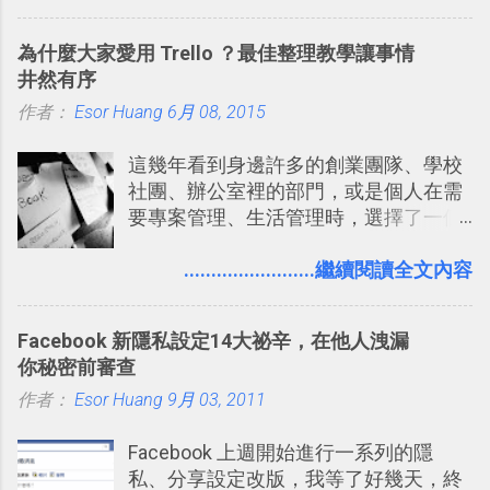
片貼在紙本手帳上 這時候，有什麼方法
充許多旅遊圖文資料，讓這張地圖就是
可以快速把數位照片「洗」成實體照
旅遊手冊。 好看的自訂地圖一方面旅行
為什麼大家愛用 Trello ？最佳整理教學讓事情
片？而且最好能不花時間、立即拿到、
時帶來好心情，二方面事後就是最好的
井然有序
價格也不貴呢？ 如果家裡沒有印表機
旅遊回憶之一。 自訂地圖還能跟朋友共
作者：
Esor Huang
（或是沒有好的印表機），又不想跑照
6月 08, 2015
享合作，讓彼此都能在手機上查看這次
相館，那麼這時候 「便利商店」同樣也
旅行地圖。
這幾年看到身邊許多的創業團隊、學校
提供了印照片的服務 ，而且價格不貴，
社團、辦公室裡的部門，或是個人在需
可以立即拿到，操作流程也十分簡單。
要專案管理、生活管理時，選擇了一個
之前我在電腦玩物分享過：「 不需買印
叫做「 Trello 」的雲端服務，這到底是
表機也免隨身碟， 7-11 全家雲端列印超
一個什麼樣的管理工具，讓這麼多人都
........................繼續閱讀全文內容
方便教學 」。這篇文章則從印照片出
愛用 Trello ？在電腦玩物上，我也從旁
發： 同樣的不需買印表機、不需隨身
敲側擊的角度，寫過幾篇「 Trello 概
碟，就能快速印出高品質的照片成品。
Facebook 新隱私設定14大祕辛，在他人洩漏
念」的管理教學文章： 把 Evernote 當
你秘密前審查
作 Trello！ Kanbanote 筆記看板管理法
作者：
Esor Huang
Google Drive 變身 Trello ！幫雲端硬碟
9月 03, 2011
建立專案看板 但是，我自己也一直使用
Facebook 上週開始進行一系列的隱
著 Trello ，卻還沒有在電腦玩物上寫過
私、分享設定改版，我等了好幾天，終
一篇完整的介紹！雖然錯過了幾年前第