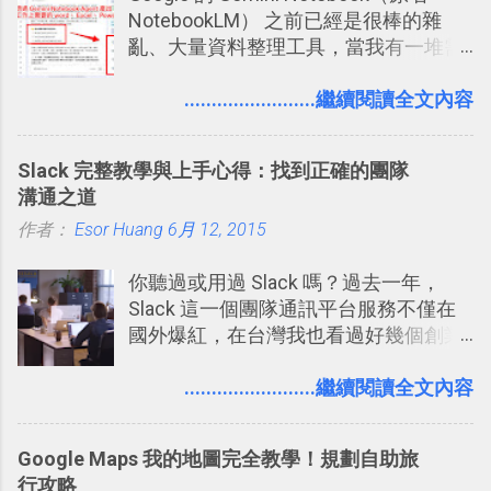
NotebookLM） 之前已經是很棒的雜
亂、大量資料整理工具，當我有一堆需
要抓出相關重點的研究資料，或是有大
量格式不一的混亂工作文件需要彙整，
........................繼續閱讀全文內容
我都喜歡用 Gemini Notebook 作第一階
段的整理，整理好後再交給 ChatGPT 或
Slack 完整教學與上手心得：找到正確的團隊
Codex 這樣的 AI 工作作進階處理。
溝通之道
作者：
Esor Huang
6月 12, 2015
你聽過或用過 Slack 嗎？過去一年，
Slack 這一個團隊通訊平台服務不僅在
國外爆紅，在台灣我也看過好幾個創業
團隊使用 Slack 來做公司內部的訊息管
理，到底 Slack 有什麼魅力？它是不是
........................繼續閱讀全文內容
比起 LINE 或 Facebook 或 Email 更能有
效率的管理團隊溝通呢？我自己今年也
Google Maps 我的地圖完全教學！規劃自助旅
有機會在一個專案合作中使用了 Slack
行攻略