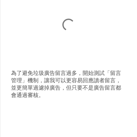
為了避免垃圾廣告留言過多，開始測試「留言
張
管理」機制，讓我可以更容易回應讀者留言，
貼
並更簡單過濾掉廣告，但只要不是廣告留言都
留
會通過審核。
言