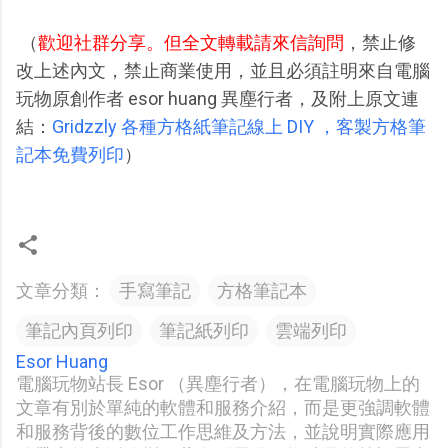
（
歡迎社群分享。但全文轉載請來信詢問
，禁止修
改上述內文，禁止商業使用，並且必須註明來自電腦
玩物原創作者 esor huang 異塵行者，及附上原文連
結：
Gridzzly 各種方格紙筆記線上 DIY ，客製方格筆
記本免費列印
）
文章分類：
手寫筆記
方格筆記本
筆記內頁列印
筆記紙列印
雲端列印
Esor Huang
電腦玩物站長 Esor （異塵行者），在電腦玩物上的
文章有別於單純的軟體和服務介紹，而是更強調軟體
和服務背後的數位工作思維及方法，並說明實際應用