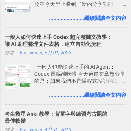
於在今天早上看到了新的分享功能，相
一時間推薦 Trello 的時機，但在這段時
信台灣用戶大多數應該也都已經可以使
間的使用經驗下，剛好可以讓我整理沉
用新版的分享功能與隱私設定。 嚴格來
........................繼續閱讀全文內容
澱自己的使用方法，歸納出「 為什麼值
說，這次新版設定大多數都是以前就有
得試試看 Trello 的關鍵特色 」，然後轉
的功能，只是現在換到比較好操作的位
化成這篇文章深入淺出的 Trello 上手教
一般人如何快速上手 Codex 超完整圖文教學：
置。不過有一項很實用的設定是新增
學。 2015/6/13 新增： 免費專案管理軟
讓 AI 助理整理文件表格，建立自動化流程
的， 那就是可以 事先審查 朋友「標籤
體推薦！困難計畫簡單管理 13 種工具
作者：
Esor Huang
你」的內容，決定要不要讓其他朋友看
5月 01, 2026
2016 年新增 ： 如何將 Trello 切換到繁
到這些標籤。 具體來說，朋友如果把你
體中文版？網頁 App 全中文化
一般人也能快速上手的 AI Agent：
標籤在他的訊息中，或是想把你標籤在
2016/7/7 新增 ： 如何活用 Trello 記
Codex 電腦端軟體 今天這篇文章想分享
相片圖片裡，現在你都多了一個「事先
帳？我的理財計畫心得與看板範本
的是：如果我們不是懂程式設計的工程
審查」的機制，可以決定這些你被標籤
2016/7/13 新增： 如何將網頁資料快速
師， 一般人要怎麼快速上手 OpenAI
的內容可不可以出現在你的個人檔案塗
剪貼到 Trello？收集專案資料技巧
（ChatGPT） 的 Codex 工具？ 如何用
........................繼續閱讀全文內容
鴉牆上，從而禁止可能的祕密被你其他
2016/8 新增： Trello 開放「強化功能」
這個 AI 助理，協助我們處理電腦硬碟資
朋友看到。 當然，這也可以最大程度的
讓免費用戶串聯 Evernote 等雲端服務
料夾中的工作文件、任務成果，進一步
杜絕遊戲、廣告討厭的標籤行為。
2016/8 新增 ： Trello 卡片自訂欄位密
考生救星 Anki 教學：背單字與練習考古題的
打造一個更自動化的電腦工作流程。
技！最想要的強大 Trello 客製化範例教
最佳軟體
學 2016/11 新增： [時間技客-7] 重要緊
作者：
Esor Huang
4月 10, 2016
急時間管理四象限在 Trello 活用與範本