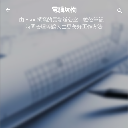
跳到主要內容
電腦玩物
由 Esor 撰寫的雲端辦公室、數位筆記、
時間管理等讓人生更美好工作方法