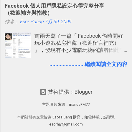
的工作事項功能 新功能教學： Evernote
就有了自動化的工具，幫助我們管理要
Facebook 個人用戶隱私設定心得完整分享
大綱收合、目錄連結、錨點連結，整理
練習的記憶卡片，自動規劃要延期複習
（歡迎補充與指教）
超長筆記應用案例分享 新功能教學： 會
的卡片，每天自動產生記憶練習題，這
作者：
Esor Huang
議記錄不麻煩！我常用兩個 Evernote AI
7月 30, 2009
樣的軟體中最受好評的，或許就是今天
功能整理錄音、手寫筆記 更新功能教
要推薦的 「 Anki 」 。
前兩天寫了一篇「 Facebook 偷時間好
學： Evernote 新增類似 Google 文件的
玩小遊戲私房推薦（歡迎留言補充）
「免帳號登入」多人同步編輯功能
」，發現有不少電腦玩物的讀者因此開
始加入Facebook。整體來說，
Facebook確 實是目前最好的社群、社
........................繼續閱讀全文內容
交服務之一，它優秀的互動配對機制，
讓你可以在Facebook中體驗到最即時而
有趣的交友聯繫： 例如你可以看到朋友
技術提供：Blogger
又加入了哪個社團？某位好友又出現在
哪張相片中？或者有哪些朋友正熱衷於
主題圖片來源：
mariusFM77
哪個遊戲？但也正因為如此，Facebook
如何分析使用你的個人資料而達到這種
本網站所有文章皆為 Esor Huang 撰寫，如需轉載，請聯繫
社群效果？則是很多人感到疑慮的部
esorhjy@gmail.com
份，也是惡意程式有可能利用的部份 。