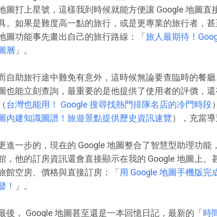
地圖打上星號，這樣我到時候就能方便讓 Google 地圖
具。如果是難度高一點的旅行，或是更專業的旅行者，甚至可以
地圖功能事先畫出自己的旅行路線：「
旅人最期待！Googl
圖層
」。
而自助旅行途中難免有意外，這時候無論要查臨時的餐廳、景點
圖也能立刻查詢，最重要的是他提供了使用者的評價，還
（
台灣也能用！ Google 搜尋找熱門排隊名店的冷門時段
圖內建知識圖譜！旅遊景點提供歷史資訊速覽
），充當導
更進一步的，現在的 Google 地圖整合了智慧型助理功
館，他的訂房資訊還會直接顯示在我的 Google 地圖上。甚
旅館空房、價格與直接訂房：「
用 Google 地圖手機版
發！
」。
最後， Google 地圖甚至還是一本回憶日記，最新的「
時