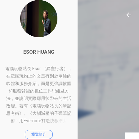
ESOR HUANG
電腦玩物站長 Esor （異塵行者），
在電腦玩物上的文章有別於單純的
軟體和服務介紹，而是更強調軟體
和服務背後的數位工作思維及方
法，並說明實際應用後帶來的生活
改變。著有《電腦玩物站長的筆記
思考術》、《大腦減壓的子彈筆記
術：用Evernote打造快狠準系
統》、《比別人快一步的Google工
瀏覽簡介
作術：從職場到人生的100個聰明