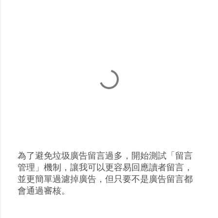
為了避免垃圾廣告留言過多，開始測試「留言
張
管理」機制，讓我可以更容易回應讀者留言，
貼
並更簡單過濾掉廣告，但只要不是廣告留言都
留
會通過審核。
言