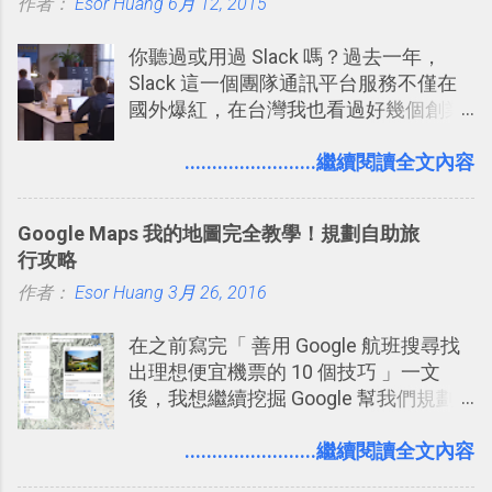
作者：
Esor Huang
6月 12, 2015
你聽過或用過 Slack 嗎？過去一年，
Slack 這一個團隊通訊平台服務不僅在
國外爆紅，在台灣我也看過好幾個創業
團隊使用 Slack 來做公司內部的訊息管
理，到底 Slack 有什麼魅力？它是不是
........................繼續閱讀全文內容
比起 LINE 或 Facebook 或 Email 更能有
效率的管理團隊溝通呢？我自己今年也
Google Maps 我的地圖完全教學！規劃自助旅
有機會在一個專案合作中使用了 Slack
行攻略
一段時間，我覺得它吸引人之處有三
作者：
Esor Huang
點： 1. 「 很有趣 」： Slack 裡擁有跟
3月 26, 2016
LINE 或 Facebook 一樣易於讓公司同事
在之前寫完「 善用 Google 航班搜尋找
聊天打屁、傳送有趣影音圖文的功能。
出理想便宜機票的 10 個技巧 」一文
2. 「 有效率 」：但是 Slack 的頻道、群
後，我想繼續挖掘 Google 幫我們規劃
組機制讓茶水間的聊天，不會干擾工作
自助旅行的潛力。 今天這篇文章，就深
的討論，並且星號與釘選功能讓每個同
入的來聊聊 Google 的「我的地圖」服
........................繼續閱讀全文內容
事可以從聊天中記錄重點。 3. 「 有彈性
務，這是一個可以讓我們「自訂地圖」
」： Slack 的架構可以讓每一個團隊設