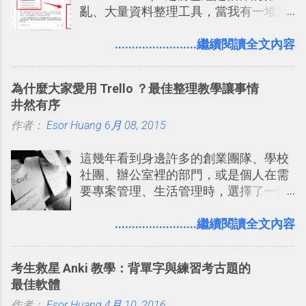
亂、大量資料整理工具，當我有一堆需
表機也免隨身碟， 7-11 全家雲端列印超
要抓出相關重點的研究資料，或是有大
方便教學 」。這篇文章則從印照片出
量格式不一的混亂工作文件需要彙整，
........................繼續閱讀全文內容
發： 同樣的不需買印表機、不需隨身
我都喜歡用 Gemini Notebook 作第一階
碟，就能快速印出高品質的照片成品。
段的整理，整理好後再交給 ChatGPT 或
為什麼大家愛用 Trello ？最佳整理教學讓事情
Codex 這樣的 AI 工作作進階處理。
井然有序
作者：
Esor Huang
6月 08, 2015
這幾年看到身邊許多的創業團隊、學校
社團、辦公室裡的部門，或是個人在需
要專案管理、生活管理時，選擇了一個
叫做「 Trello 」的雲端服務，這到底是
一個什麼樣的管理工具，讓這麼多人都
........................繼續閱讀全文內容
愛用 Trello ？在電腦玩物上，我也從旁
敲側擊的角度，寫過幾篇「 Trello 概
考生救星 Anki 教學：背單字與練習考古題的
念」的管理教學文章： 把 Evernote 當
最佳軟體
作 Trello！ Kanbanote 筆記看板管理法
作者：
Esor Huang
Google Drive 變身 Trello ！幫雲端硬碟
4月 10, 2016