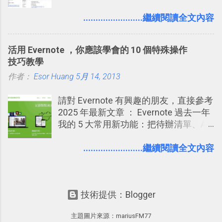
始加入Facebook。整體來說，
的內容可不可以出現在你的個人檔案塗
Facebook確 實是目前最好的社群、社
........................繼續閱讀全文內容
鴉牆上，從而禁止可能的祕密被你其他
交服務之一，它優秀的互動配對機制，
朋友看到。 當然，這也可以最大程度的
讓你可以在Facebook中體驗到最即時而
杜絕遊戲、廣告討厭的標籤行為。
活用 Evernote ，你應該學會的 10 個特殊操作
有趣的交友聯繫： 例如你可以看到朋友
技巧教學
又加入了哪個社團？某位好友又出現在
作者：
Esor Huang
哪張相片中？或者有哪些朋友正熱衷於
5月 14, 2013
哪個遊戲？但也正因為如此，Facebook
請對 Evernote 有興趣的朋友，直接參考
如何分析使用你的個人資料而達到這種
2025 年最新文章 ： Evernote 過去一年
社群效果？則是很多人感到疑慮的部
我的 5 大常用新功能：把待辦清單、AI
份，也是惡意程式有可能利用的部份 。
辨識、長專案筆記裝進第二大腦 新功能
最新版Facebook隱私設定補充說明：
介紹文章： 把不同筆記中的待辦清單統
........................繼續閱讀全文內容
從Facebook隱私設定全新簡化介面設計
一管理！ Evernote 強化原本已經很好用
中看權限控管重點 我個人是推薦大家來
的工作事項功能 新功能教學： Evernote
使用Facebook的，我自己也在
大綱收合、目錄連結、錨點連結，整理
Facebook中接收到朋友互動產生的樂趣
技術提供：Blogger
超長筆記應用案例分享 新功能教學： 會
與益處。例如經由Facebook專屬頁面建
議記錄不麻煩！我常用兩個 Evernote AI
立的「 電腦玩物 」粉絲專頁，我把自己
主題圖片來源：
mariusFM77
功能整理錄音、手寫筆記 更新功能教
寫文章的過程，以及開始寫一篇文章前