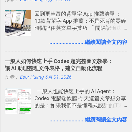
建立專案看板 但是，我自己也一直使用
回到更豐富的背單字 App 推薦清單 ：
著 Trello ，卻還沒有在電腦玩物上寫過
10款背單字 App 推薦：不是死背的零碎
一篇完整的介紹！雖然錯過了幾年前第
時間記住英文單字技巧 「 間隔記憶法
一時間推薦 Trello 的時機，但在這段時
」，是指透過特定時間的反覆記憶，把
間的使用經驗下，剛好可以讓我整理沉
短期記憶變成長期記憶。 舉例來說我今
........................繼續閱讀全文內容
澱自己的使用方法，歸納出「 為什麼值
天記住一個單字，相關一兩天之後我可
得試試看 Trello 的關鍵特色 」，然後轉
能快要忘記，這時再次複習，記憶就增
化成這篇文章深入淺出的 Trello 上手教
一般人如何快速上手 Codex 超完整圖文教學：
強；然後下次快要忘記可能變成相隔一
學。 2015/6/13 新增： 免費專案管理軟
讓 AI 助理整理文件表格，建立自動化流程
個禮拜，這時再次複習，就能把記憶強
體推薦！困難計畫簡單管理 13 種工具
作者：
Esor Huang
化，讓記憶延長到可能半個月；那時候
5月 01, 2026
2016 年新增 ： 如何將 Trello 切換到繁
再做一次複習，或許我們就擁有了接下
體中文版？網頁 App 全中文化
一般人也能快速上手的 AI Agent：
來一個月的記憶長度！就這樣反覆慢慢
2016/7/7 新增 ： 如何活用 Trello 記
Codex 電腦端軟體 今天這篇文章想分享
拉長時間練習，就能讓一個東西成為腦
帳？我的理財計畫心得與看板範本
的是：如果我們不是懂程式設計的工程
海中更深刻的記憶。 問題是，當我們一
2016/7/13 新增： 如何將網頁資料快速
師， 一般人要怎麼快速上手 OpenAI
次要記住 1000 個英文單字，或是一次
剪貼到 Trello？收集專案資料技巧
（ChatGPT） 的 Codex 工具？ 如何用
........................繼續閱讀全文內容
要準備數百個考試問題時，自己手動進
2016/8 新增： Trello 開放「強化功能」
這個 AI 助理，協助我們處理電腦硬碟資
行間隔記憶法的練習不是很累嗎？所以
讓免費用戶串聯 Evernote 等雲端服務