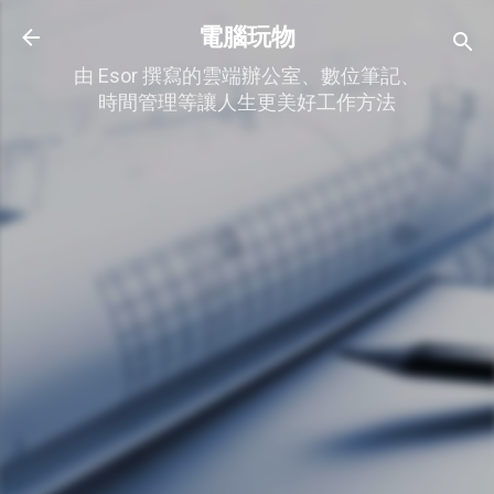
跳到主要內容
電腦玩物
由 Esor 撰寫的雲端辦公室、數位筆記、
時間管理等讓人生更美好工作方法