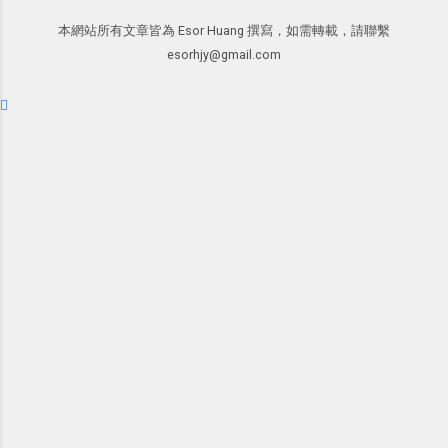
學： Evernote 新增類似 Google 文件的
後的思考分享上去，從讀者回饋中，我
本網站所有文章皆為 Esor Huang 撰寫，如需轉載，請聯繫
「免帳號登入」多人同步編輯功能
因此可以邊寫邊修改調整文章的方向，
esorhjy@gmail.com
甚至獲得一些新的資料，讓電腦玩物裡
的文章發表多了一分集思廣益的趣味。
正是Facebook在「 玩樂 」之外也是「
有用 」的 ，所以我才會推薦大家去使用
它。但也因為這樣，我覺得也有必要向
讀者們分享關於Facebook這個世界最大
通訊錄的隱私設定心得。就如同我之前
寫過的「 Windows Live 提醒用戶管理
好隱私權限－設定方法重點提示 」，社
群服務並不是魔鬼，但上面確實會有隱
私洩漏的問題，而除了網站服務本身應
該要嚴守道德與提昇技術外，用戶本身
也要主動的去注意隱私設定的細節。
Facebook： http://www.facebook.com/
Facebook官方隱私條款聲明文件：
http://www.facebook.com/policy.php?