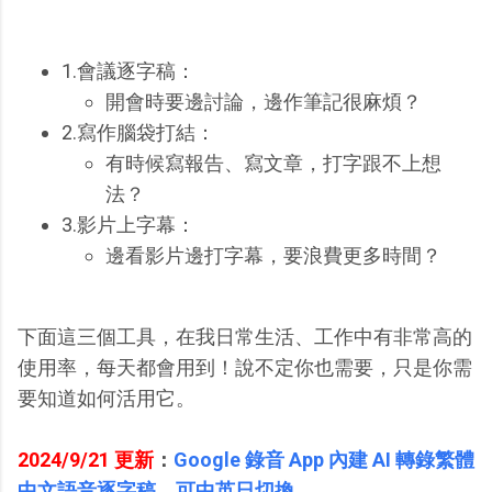
1.會議逐字稿：
開會時要邊討論，邊作筆記很麻煩？
2.寫作腦袋打結：
有時候寫報告、寫文章，打字跟不上想
法？
3.影片上字幕：
邊看影片邊打字幕，要浪費更多時間？
下面這三個工具，在我日常生活、工作中有非常高的
使用率，每天都會用到！說不定你也需要，只是你需
要知道如何活用它。
2024/9/21 更新
：
Google 錄音 App 內建 AI 轉錄繁體
中文語音逐字稿，可中英日切換