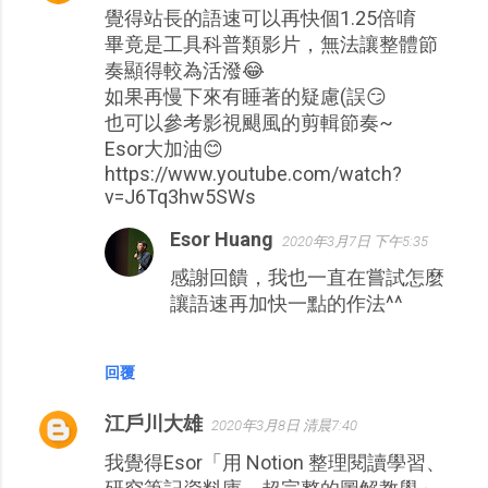
覺得站長的語速可以再快個1.25倍唷
言
畢竟是工具科普類影片，無法讓整體節
奏顯得較為活潑😂
如果再慢下來有睡著的疑慮(誤😏
也可以參考影視颶風的剪輯節奏~
Esor大加油😊
https://www.youtube.com/watch?
v=J6Tq3hw5SWs
Esor Huang
2020年3月7日 下午5:35
感謝回饋，我也一直在嘗試怎麼
讓語速再加快一點的作法^^
回覆
江戶川大雄
2020年3月8日 清晨7:40
我覺得Esor「用 Notion 整理閱讀學習、