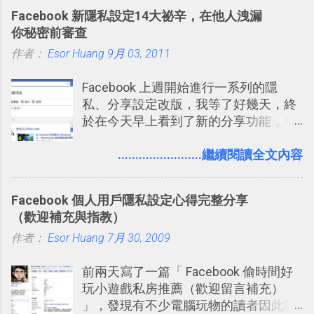
料夾中的工作文件、任務成果，進一步
就有了自動化的工具，幫助我們管理要
2016/8 新增 ： Trello 卡片自訂欄位密
Facebook 新隱私設定14大祕辛，在他人洩漏
打造一個更自動化的電腦工作流程。
練習的記憶卡片，自動規劃要延期複習
技！最想要的強大 Trello 客製化範例教
你秘密前審查
的卡片，每天自動產生記憶練習題，這
學 2016/11 新增： [時間技客-7] 重要緊
作者：
Esor Huang
9月 03, 2011
樣的軟體中最受好評的，或許就是今天
急時間管理四象限在 Trello 活用與範本
要推薦的 「 Anki 」 。
下載 2017/2 新增 ： Trello 團隊如何使
Facebook 上週開始進行一系列的隱
用 Trello？ 8個專案排程協作重點技巧
私、分享設定改版，我等了好幾天，終
2017/6 新增： 如何用 Trello 規劃自助
於在今天早上看到了新的分享功能，相
旅行？我的 Trello 行程計畫使用技巧教
信台灣用戶大多數應該也都已經可以使
學 2017/7 新增： 如何讓 Trello 列表與
用新版的分享功能與隱私設定。 嚴格來
........................繼續閱讀全文內容
卡片不再落落長？專案管理的5個關鍵
說，這次新版設定大多數都是以前就有
技巧 2017/8/23 新增 ： 如何用 Trello 做
的功能，只是現在換到比較好操作的位
子彈筆記？我的 Trello GTD 方法範例看
Facebook 個人用戶隱私設定心得完整分享
置。不過有一項很實用的設定是新增
板分享
（歡迎補充與指教）
的， 那就是可以 事先審查 朋友「標籤
作者：
Esor Huang
你」的內容，決定要不要讓其他朋友看
7月 30, 2009
到這些標籤。 具體來說，朋友如果把你
前兩天寫了一篇「 Facebook 偷時間好
標籤在他的訊息中，或是想把你標籤在
玩小遊戲私房推薦（歡迎留言補充）
相片圖片裡，現在你都多了一個「事先
」，發現有不少電腦玩物的讀者因此開
審查」的機制，可以決定這些你被標籤