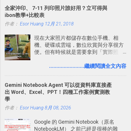
的工具 ，在地圖上任意繪製地標、路
計出符合自己需求的通訊平台， Slack
全家沖印、 7-11 列印照片誰好用？立可得與
線，對商務需求來說可以打造出一張一
的軟體則讓同事可以在任何地方和公司
ibon教學+比較表
張資料地圖（例如我之前在製作一本新
保持聯繫。 如果你需要中文版的同類平
作者：
Esor Huang
書時建立的「 台灣推薦空拍地點地圖
12月 21, 2018
台，可以參考： JANDI 高效率團隊通訊
」），對生活需求來說，則可以讓我們
平台完整教學，比 Slack 更適合中文用
現在大家照片都儲存在數位手機、相
規劃自助旅行路線！ Google 「我的地
戶 。 2017/3 新增 ： Sortd for Slack：
機、硬碟或雲端，數位欣賞與分享很方
圖」在規劃自助旅行路線時可以解決許
改造 Slack 討論串介面變成專案任務排
便。但有時候就是需要拿到「實際照
多問題： 國外地點名稱地址常常難懂，
程看板
片」，例如： 小朋友學校的勞作作業 想
用自訂地圖就能自己取一個好辨識的名
要製作家庭相框 用照片來當小禮物 把照
........................繼續閱讀全文內容
稱。 在規劃路線之外，自訂地圖還能補
片貼在紙本手帳上 這時候，有什麼方法
充許多旅遊圖文資料，讓這張地圖就是
可以快速把數位照片「洗」成實體照
旅遊手冊。 好看的自訂地圖一方面旅行
Gemini Notebook Agent 可以從資料庫直接產
片？而且最好能不花時間、立即拿到、
時帶來好心情，二方面事後就是最好的
出 Word、Excel、PPT！四種工作案例實測教
價格也不貴呢？ 如果家裡沒有印表機
旅遊回憶之一。 自訂地圖還能跟朋友共
學
（或是沒有好的印表機），又不想跑照
享合作，讓彼此都能在手機上查看這次
作者：
Esor Huang
相館，那麼這時候 「便利商店」同樣也
8月 08, 2026
旅行地圖。
提供了印照片的服務 ，而且價格不貴，
Google 的 Gemini Notebook（原名
可以立即拿到，操作流程也十分簡單。
NotebookLM） 之前已經是很棒的雜
之前我在電腦玩物分享過：「 不需買印