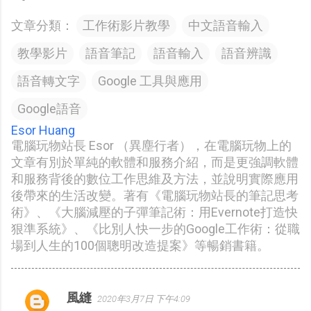
文章分類：
工作術影片教學
中文語音輸入
教學影片
語音筆記
語音輸入
語音辨識
語音轉文字
Google 工具與應用
Google語音
Esor Huang
電腦玩物站長 Esor （異塵行者），在電腦玩物上的
文章有別於單純的軟體和服務介紹，而是更強調軟體
和服務背後的數位工作思維及方法，並說明實際應用
後帶來的生活改變。著有《電腦玩物站長的筆記思考
術》、《大腦減壓的子彈筆記術：用Evernote打造快
狠準系統》、《比別人快一步的Google工作術：從職
場到人生的100個聰明改造提案》等暢銷書籍。
風縫
2020年3月7日 下午4:09
留