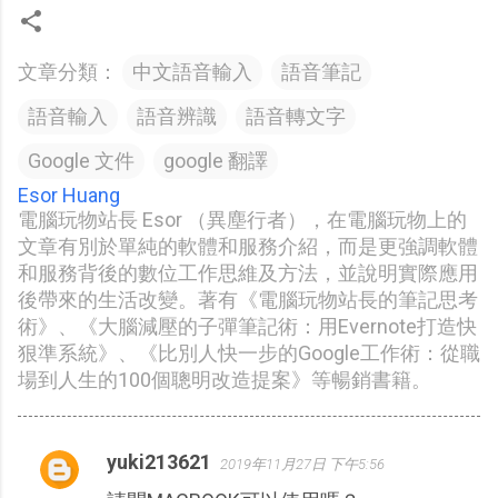
文章分類：
中文語音輸入
語音筆記
語音輸入
語音辨識
語音轉文字
Google 文件
google 翻譯
Esor Huang
電腦玩物站長 Esor （異塵行者），在電腦玩物上的
文章有別於單純的軟體和服務介紹，而是更強調軟體
和服務背後的數位工作思維及方法，並說明實際應用
後帶來的生活改變。著有《電腦玩物站長的筆記思考
術》、《大腦減壓的子彈筆記術：用Evernote打造快
狠準系統》、《比別人快一步的Google工作術：從職
場到人生的100個聰明改造提案》等暢銷書籍。
yuki213621
2019年11月27日 下午5:56
留