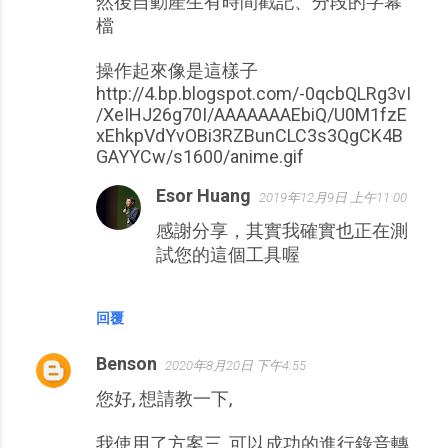
然後自動產生有時間戳記、分段的字幕
檔
操作起來像是這樣子
http://4.bp.blogspot.com/-0qcbQLRg3vI
/XeIHJ26g70I/AAAAAAAEbiQ/U0M1fzE
xEhkpVdYvOBi3RZBunCLC3s3QgCK4B
GAYYCw/s1600/anime.gif
Esor Huang
2019年12月9日 上午11:00
感謝分享，其實我確實也正在測
試您的這個工具喔
回覆
Benson
2020年8月20日 下午4:55
您好, 想請教一下,
我使用了方案三, 可以成功的進行錄音轉