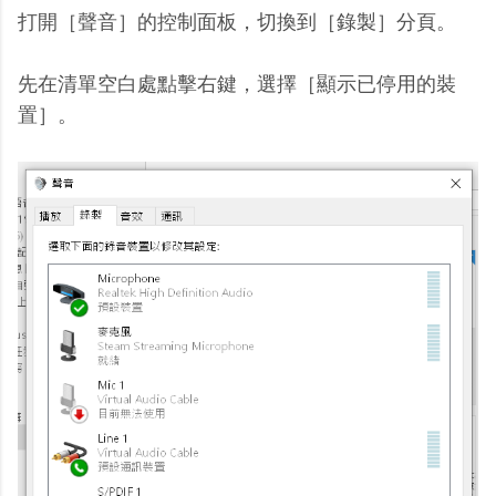
打開［聲音］的控制面板，切換到［錄製］分頁。
先在清單空白處點擊右鍵，選擇［顯示已停用的裝
置］。