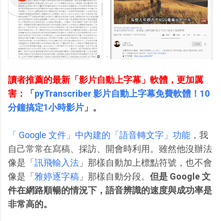
讀者推薦的最新「影片自動上字幕」軟體，更加厲
害：
「
pyTranscriber 影片自動上字幕免費軟體！10
分鐘搞定1小時影片
」。
「 Google 文件」中內建的「語音轉文字」功能
，我
自己常常在寫稿、採訪、開會時利用。雖然他沒辦法
像是「
訊飛輸入法
」那樣自動加上標點符號，也不會
像是「
雅婷逐字稿
」那樣自動分段。
但是 Google 文
件在網路順暢的情況下，語音辨識的速度與成功率是
非常高的。