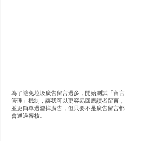
為了避免垃圾廣告留言過多，開始測試「留言
張
管理」機制，讓我可以更容易回應讀者留言，
貼
並更簡單過濾掉廣告，但只要不是廣告留言都
留
會通過審核。
言