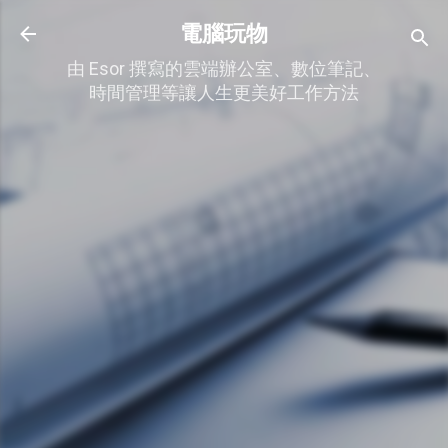
跳到主要內容
電腦玩物
由 Esor 撰寫的雲端辦公室、數位筆記、
時間管理等讓人生更美好工作方法