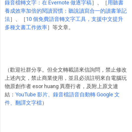
錄音檔轉文字：在 Evernote 做逐字稿
］、［
用聽書
養成效率加倍的閱讀習慣：聽說讀寫合一的讀書筆記
法
］、［
10 個免費語音轉文字工具，支援中文提升
多種文書工作效率
］等文章。
（歡迎社群分享。但全文轉載請來信詢問，禁止修改
上述內文，禁止商業使用，並且必須註明來自電腦玩
物原創作者 esor huang 異塵行者，及附上原文連
結：
YouTube 影片、錄音檔語音自動轉 Google 文
件、翻譯文字檔
）