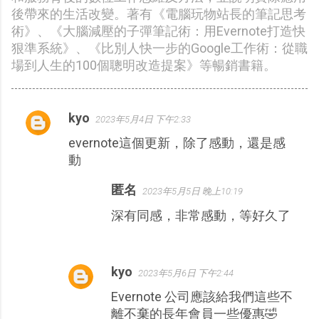
後帶來的生活改變。著有《電腦玩物站長的筆記思考
術》、《大腦減壓的子彈筆記術：用Evernote打造快
狠準系統》、《比別人快一步的Google工作術：從職
場到人生的100個聰明改造提案》等暢銷書籍。
kyo
2023年5月4日 下午2:33
留
evernote這個更新，除了感動，還是感
言
動
匿名
2023年5月5日 晚上10:19
深有同感，非常感動，等好久了
kyo
2023年5月6日 下午2:44
Evernote 公司應該給我們這些不
離不棄的長年會員一些優惠🤣