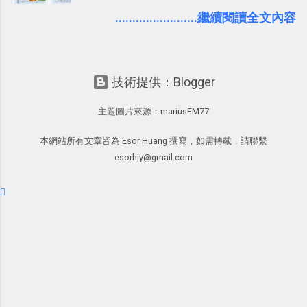
平分，所以我似乎應該做一些平均報
的文章發表多了一分集思廣益的趣味。
導？但問題是我確實是個Firefox 4愛用
........................繼續閱讀全文內容
正是Facebook在「 玩樂 」之外也是「
者，這樣的心情無法造假，所以就放任
有用 」的 ，所以我才會推薦大家去使用
自己的部落格最近充滿了Firefox的聲音
它。但也因為這樣，我覺得也有必要向
^^另外換個角度想，國內外許多資訊部
讀者們分享關於Facebook這個世界最大
技術提供：Blogger
落格其實都比較偏向 Google Chrome 的
通訊錄的隱私設定心得。就如同我之前
愛用者，所以從整體環境來看，「電腦
寫過的「 Windows Live 提醒用戶管理
主題圖片來源：
mariusFM77
玩物」這個部落格的存在本身就是一種
好隱私權限－設定方法重點提示 」，社
平衡報導了吧？ 言歸正傳，昨日Firefox
群服務並不是魔鬼，但上面確實會有隱
本網站所有文章皆為 Esor Huang 撰寫，如需轉載，請聯繫
4正式版上市之際，我總結所有Firefox 4
私洩漏的問題，而除了網站服務本身應
esorhjy@gmail.com
使用心得寫出了「 Firefox 4 中文正式版
該要嚴守道德與提昇技術外，用戶本身
推出！或許你會需要Firefox 4.0的八個
也要主動的去注意隱私設定的細節。
理由 」一文。但其實那篇文章還有伏
Facebook： http://www.facebook.com/
筆，因為從我自己的使用經驗，到部落
Facebook官方隱私條款聲明文件：
格讀者的回饋，以及從網路上收集到的
http://www.facebook.com/policy.php?
資料，都可以發現大家「剛剛開始」使
ref=pf 異塵行者個人Facebook：
用Firefox 4很容易遇到一些使用障礙！
http://www.facebook.com/esorhjy 電
這些使用疑難，有可能是因為習慣
腦玩物的Facebook粉絲專頁：
Firefox 3.6而一下子改變不過來，也有
http://www.facebook.com/pages/370b