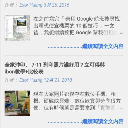
作者：
Esor Huang
點： 1. 「 很有趣 」： Slack 裡擁有跟
3月 26, 2016
LINE 或 Facebook 一樣易於讓公司同事
在之前寫完「 善用 Google 航班搜尋找
聊天打屁、傳送有趣影音圖文的功能。
出理想便宜機票的 10 個技巧 」一文
2. 「 有效率 」：但是 Slack 的頻道、群
後，我想繼續挖掘 Google 幫我們規劃
組機制讓茶水間的聊天，不會干擾工作
自助旅行的潛力。 今天這篇文章，就深
的討論，並且星號與釘選功能讓每個同
入的來聊聊 Google 的「我的地圖」服
........................繼續閱讀全文內容
事可以從聊天中記錄重點。 3. 「 有彈性
務，這是一個可以讓我們「自訂地圖」
」： Slack 的架構可以讓每一個團隊設
的工具 ，在地圖上任意繪製地標、路
計出符合自己需求的通訊平台， Slack
全家沖印、 7-11 列印照片誰好用？立可得與
線，對商務需求來說可以打造出一張一
的軟體則讓同事可以在任何地方和公司
ibon教學+比較表
張資料地圖（例如我之前在製作一本新
保持聯繫。 如果你需要中文版的同類平
作者：
Esor Huang
書時建立的「 台灣推薦空拍地點地圖
12月 21, 2018
台，可以參考： JANDI 高效率團隊通訊
」），對生活需求來說，則可以讓我們
平台完整教學，比 Slack 更適合中文用
現在大家照片都儲存在數位手機、相
規劃自助旅行路線！ Google 「我的地
戶 。 2017/3 新增 ： Sortd for Slack：
機、硬碟或雲端，數位欣賞與分享很方
圖」在規劃自助旅行路線時可以解決許
改造 Slack 討論串介面變成專案任務排
便。但有時候就是需要拿到「實際照
多問題： 國外地點名稱地址常常難懂，
程看板
片」，例如： 小朋友學校的勞作作業 想
用自訂地圖就能自己取一個好辨識的名
要製作家庭相框 用照片來當小禮物 把照
........................繼續閱讀全文內容
稱。 在規劃路線之外，自訂地圖還能補