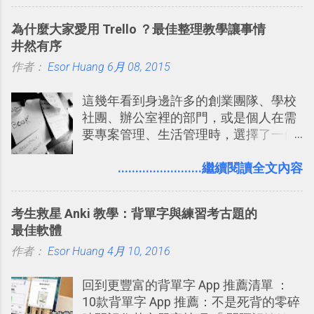
片貼在紙本手帳上 這時候，有什麼方法
充許多旅遊圖文資料，讓這張地圖就是
可以快速把數位照片「洗」成實體照
旅遊手冊。 好看的自訂地圖一方面旅行
為什麼大家愛用 Trello ？最佳整理教學讓事情
片？而且最好能不花時間、立即拿到、
時帶來好心情，二方面事後就是最好的
井然有序
價格也不貴呢？ 如果家裡沒有印表機
旅遊回憶之一。 自訂地圖還能跟朋友共
作者：
Esor Huang
（或是沒有好的印表機），又不想跑照
6月 08, 2015
享合作，讓彼此都能在手機上查看這次
相館，那麼這時候 「便利商店」同樣也
旅行地圖。
這幾年看到身邊許多的創業團隊、學校
提供了印照片的服務 ，而且價格不貴，
社團、辦公室裡的部門，或是個人在需
可以立即拿到，操作流程也十分簡單。
要專案管理、生活管理時，選擇了一個
之前我在電腦玩物分享過：「 不需買印
叫做「 Trello 」的雲端服務，這到底是
表機也免隨身碟， 7-11 全家雲端列印超
一個什麼樣的管理工具，讓這麼多人都
........................繼續閱讀全文內容
方便教學 」。這篇文章則從印照片出
愛用 Trello ？在電腦玩物上，我也從旁
發： 同樣的不需買印表機、不需隨身
敲側擊的角度，寫過幾篇「 Trello 概
碟，就能快速印出高品質的照片成品。
考生救星 Anki 教學：背單字與練習考古題的
念」的管理教學文章： 把 Evernote 當
最佳軟體
作 Trello！ Kanbanote 筆記看板管理法
作者：
Esor Huang
Google Drive 變身 Trello ！幫雲端硬碟
4月 10, 2016
建立專案看板 但是，我自己也一直使用
回到更豐富的背單字 App 推薦清單 ：
著 Trello ，卻還沒有在電腦玩物上寫過
10款背單字 App 推薦：不是死背的零碎
一篇完整的介紹！雖然錯過了幾年前第