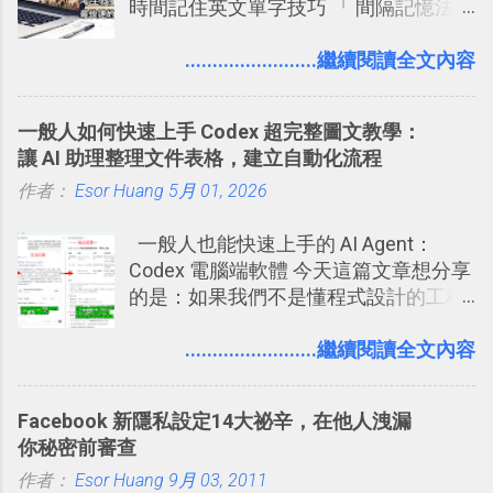
時間記住英文單字技巧 「 間隔記憶法
一時間推薦 Trello 的時機，但在這段時
」，是指透過特定時間的反覆記憶，把
間的使用經驗下，剛好可以讓我整理沉
短期記憶變成長期記憶。 舉例來說我今
........................繼續閱讀全文內容
澱自己的使用方法，歸納出「 為什麼值
天記住一個單字，相關一兩天之後我可
得試試看 Trello 的關鍵特色 」，然後轉
能快要忘記，這時再次複習，記憶就增
化成這篇文章深入淺出的 Trello 上手教
一般人如何快速上手 Codex 超完整圖文教學：
強；然後下次快要忘記可能變成相隔一
學。 2015/6/13 新增： 免費專案管理軟
讓 AI 助理整理文件表格，建立自動化流程
個禮拜，這時再次複習，就能把記憶強
體推薦！困難計畫簡單管理 13 種工具
作者：
Esor Huang
化，讓記憶延長到可能半個月；那時候
5月 01, 2026
2016 年新增 ： 如何將 Trello 切換到繁
再做一次複習，或許我們就擁有了接下
體中文版？網頁 App 全中文化
一般人也能快速上手的 AI Agent：
來一個月的記憶長度！就這樣反覆慢慢
2016/7/7 新增 ： 如何活用 Trello 記
Codex 電腦端軟體 今天這篇文章想分享
拉長時間練習，就能讓一個東西成為腦
帳？我的理財計畫心得與看板範本
的是：如果我們不是懂程式設計的工程
海中更深刻的記憶。 問題是，當我們一
2016/7/13 新增： 如何將網頁資料快速
師， 一般人要怎麼快速上手 OpenAI
次要記住 1000 個英文單字，或是一次
剪貼到 Trello？收集專案資料技巧
（ChatGPT） 的 Codex 工具？ 如何用
........................繼續閱讀全文內容
要準備數百個考試問題時，自己手動進
2016/8 新增： Trello 開放「強化功能」
這個 AI 助理，協助我們處理電腦硬碟資
行間隔記憶法的練習不是很累嗎？所以
讓免費用戶串聯 Evernote 等雲端服務
料夾中的工作文件、任務成果，進一步
就有了自動化的工具，幫助我們管理要
2016/8 新增 ： Trello 卡片自訂欄位密
Facebook 新隱私設定14大祕辛，在他人洩漏
打造一個更自動化的電腦工作流程。
練習的記憶卡片，自動規劃要延期複習
技！最想要的強大 Trello 客製化範例教
你秘密前審查
的卡片，每天自動產生記憶練習題，這
學 2016/11 新增： [時間技客-7] 重要緊
作者：
Esor Huang
9月 03, 2011
樣的軟體中最受好評的，或許就是今天
急時間管理四象限在 Trello 活用與範本