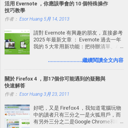
活用 Evernote ，你應該學會的 10 個特殊操作
有趣的交友聯繫： 例如你可以看到朋友
技巧教學
又加入了哪個社團？某位好友又出現在
作者：
Esor Huang
哪張相片中？或者有哪些朋友正熱衷於
5月 14, 2013
哪個遊戲？但也正因為如此，Facebook
請對 Evernote 有興趣的朋友，直接參考
如何分析使用你的個人資料而達到這種
2025 年最新文章 ： Evernote 過去一年
社群效果？則是很多人感到疑慮的部
我的 5 大常用新功能：把待辦清單、AI
份，也是惡意程式有可能利用的部份 。
辨識、長專案筆記裝進第二大腦 新功能
最新版Facebook隱私設定補充說明：
介紹文章： 把不同筆記中的待辦清單統
........................繼續閱讀全文內容
從Facebook隱私設定全新簡化介面設計
一管理！ Evernote 強化原本已經很好用
中看權限控管重點 我個人是推薦大家來
的工作事項功能 新功能教學： Evernote
使用Facebook的，我自己也在
關於 Firefox 4 ，那17個你可能遇到的疑難與
大綱收合、目錄連結、錨點連結，整理
Facebook中接收到朋友互動產生的樂趣
快速解答
超長筆記應用案例分享 新功能教學： 會
與益處。例如經由Facebook專屬頁面建
作者：
Esor Huang
議記錄不麻煩！我常用兩個 Evernote AI
3月 23, 2011
立的「 電腦玩物 」粉絲專頁，我把自己
功能整理錄音、手寫筆記 更新功能教
寫文章的過程，以及開始寫一篇文章前
好吧，又是 Firefox4 ，我知道電腦玩物
學： Evernote 新增類似 Google 文件的
後的思考分享上去，從讀者回饋中，我
中的讀者只有三分之一是火狐用戶，而
「免帳號登入」多人同步編輯功能
因此可以邊寫邊修改調整文章的方向，
有另外三分之二是Google Chrome和IE
甚至獲得一些新的資料，讓電腦玩物裡