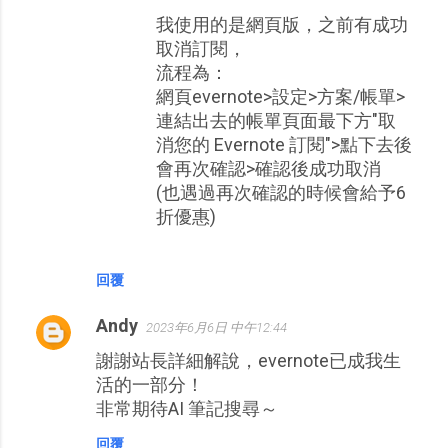
我使用的是網頁版，之前有成功
取消訂閱，
流程為：
網頁evernote>設定>方案/帳單>
連結出去的帳單頁面最下方"取
消您的 Evernote 訂閱">點下去後
會再次確認>確認後成功取消
(也遇過再次確認的時候會給予6
折優惠)
回覆
Andy
2023年6月6日 中午12:44
謝謝站長詳細解說，evernote已成我生
活的一部分！
非常期待AI 筆記搜尋～
回覆