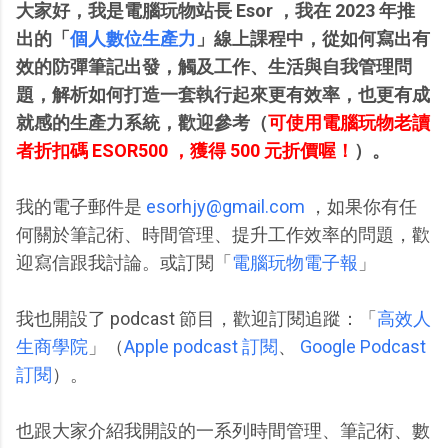
大家好，我是電腦玩物站長 Esor ，我在 2023 年推
出的「
個人數位生產力
」線上課程中，從如何寫出有
效的防彈筆記出發，觸及工作、生活與自我管理問
題，解析如何打造一套執行起來更有效率，也更有成
就感的生產力系統，歡迎參考（
可使用電腦玩物老讀
者折扣碼 ESOR500 ，獲得 500 元折價喔！
）。
我的電子郵件是
esorhjy@gmail.com
，如果你有任
何關於筆記術、時間管理、提升工作效率的問題，歡
迎寫信跟我討論。或訂閱「
電腦玩物電子報
」
我也開設了 podcast 節目，歡迎訂閱追蹤：
「
高效人
生商學院
」（
Apple podcast 訂閱
、
Google Podcast
訂閱
）。
也跟大家介紹我開設的一系列時間管理、筆記術、數