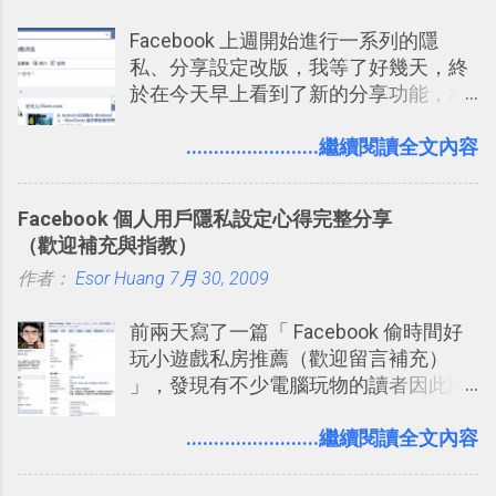
要推薦的 「 Anki 」 。
下載 2017/2 新增 ： Trello 團隊如何使
Facebook 上週開始進行一系列的隱
用 Trello？ 8個專案排程協作重點技巧
私、分享設定改版，我等了好幾天，終
2017/6 新增： 如何用 Trello 規劃自助
於在今天早上看到了新的分享功能，相
旅行？我的 Trello 行程計畫使用技巧教
信台灣用戶大多數應該也都已經可以使
學 2017/7 新增： 如何讓 Trello 列表與
用新版的分享功能與隱私設定。 嚴格來
........................繼續閱讀全文內容
卡片不再落落長？專案管理的5個關鍵
說，這次新版設定大多數都是以前就有
技巧 2017/8/23 新增 ： 如何用 Trello 做
的功能，只是現在換到比較好操作的位
子彈筆記？我的 Trello GTD 方法範例看
Facebook 個人用戶隱私設定心得完整分享
置。不過有一項很實用的設定是新增
板分享
（歡迎補充與指教）
的， 那就是可以 事先審查 朋友「標籤
作者：
Esor Huang
你」的內容，決定要不要讓其他朋友看
7月 30, 2009
到這些標籤。 具體來說，朋友如果把你
前兩天寫了一篇「 Facebook 偷時間好
標籤在他的訊息中，或是想把你標籤在
玩小遊戲私房推薦（歡迎留言補充）
相片圖片裡，現在你都多了一個「事先
」，發現有不少電腦玩物的讀者因此開
審查」的機制，可以決定這些你被標籤
始加入Facebook。整體來說，
的內容可不可以出現在你的個人檔案塗
Facebook確 實是目前最好的社群、社
........................繼續閱讀全文內容
鴉牆上，從而禁止可能的祕密被你其他
交服務之一，它優秀的互動配對機制，
朋友看到。 當然，這也可以最大程度的
讓你可以在Facebook中體驗到最即時而
杜絕遊戲、廣告討厭的標籤行為。