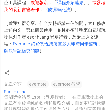
位工具課程，
歡迎報名
：「
課程介紹連結
」。
或參考
我的最新書籍著作
：《
防彈筆記法
》。
（歡迎社群分享。但全文轉載請來信詢問，禁止修改
上述內文，禁止商業使用，並且必須註明來自電腦玩
物原創作者 esor huang 異塵行者，及附上原文連
結：
Evernote 終於實現跨裝置多人即時同步編輯，
解決筆記衝突問題
）
文章分類：
evernote
evernote 教學
Esor Huang
電腦玩物站長 Esor （異塵行者），在電腦玩物上的
文章有別於單純的軟體和服務介紹，而是更強調軟體
和服務背後的數位工作思維及方法，並說明實際應用