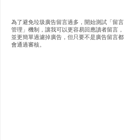
為了避免垃圾廣告留言過多，開始測試「留言
張
管理」機制，讓我可以更容易回應讀者留言，
貼
並更簡單過濾掉廣告，但只要不是廣告留言都
留
會通過審核。
言