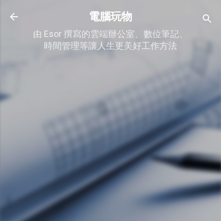
跳到主要內容
電腦玩物
由 Esor 撰寫的雲端辦公室、數位筆記、
時間管理等讓人生更美好工作方法