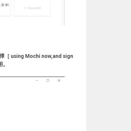
using Mochi now,and sign
用。