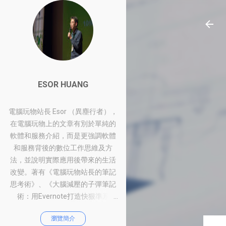
ESOR HUANG
電腦玩物站長 Esor （異塵行者），
在電腦玩物上的文章有別於單純的
軟體和服務介紹，而是更強調軟體
和服務背後的數位工作思維及方
法，並說明實際應用後帶來的生活
改變。著有《電腦玩物站長的筆記
思考術》、《大腦減壓的子彈筆記
術：用Evernote打造快狠準系
統》、《比別人快一步的Google工
瀏覽簡介
作術：從職場到人生的100個聰明