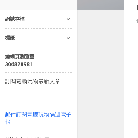
改造提案》等暢銷書籍。
網誌存檔
標籤
總網頁瀏覽量
3
0
6
8
2
8
9
8
1
訂閱電腦玩物最新文章
郵件訂閱電腦玩物隔週電子
報