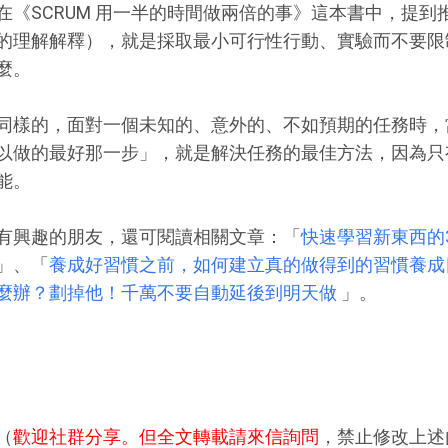
在《SCRUM 用一半的時間做兩倍的事》這本書中，提
的理解解釋），就是採取最小可行性行動、實驗而不要限
麼。
同樣的，面對一個未知的、意外的、不如預期的任務時，
以做的最好那一步」，就是解決任務的最佳方法，因為只
能。
有興趣的朋友，還可閱讀相關文章：「
快速學習新東西的
」、「
養成好習慣之前，如何建立真的做得到的習慣養成
麼辦？劃掉他！千萬不要自動延後到明天做
」。
（
歡迎社群分享。但全文轉載請來信詢問
，禁止修改上述