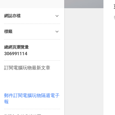
改造提案》等暢銷書籍。
網誌存檔
標籤
總網頁瀏覽量
3
0
6
9
9
1
1
1
4
訂閱電腦玩物最新文章
郵件訂閱電腦玩物隔週電子
報