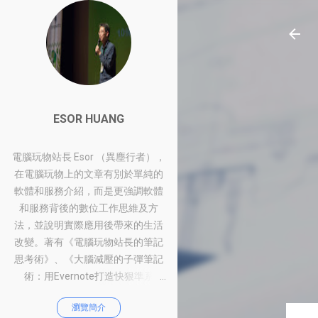
ESOR HUANG
電腦玩物站長 Esor （異塵行者），
在電腦玩物上的文章有別於單純的
軟體和服務介紹，而是更強調軟體
和服務背後的數位工作思維及方
法，並說明實際應用後帶來的生活
改變。著有《電腦玩物站長的筆記
思考術》、《大腦減壓的子彈筆記
術：用Evernote打造快狠準系
統》、《比別人快一步的Google工
瀏覽簡介
作術：從職場到人生的100個聰明