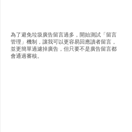
為了避免垃圾廣告留言過多，開始測試「留言
張
管理」機制，讓我可以更容易回應讀者留言，
貼
並更簡單過濾掉廣告，但只要不是廣告留言都
留
會通過審核。
言