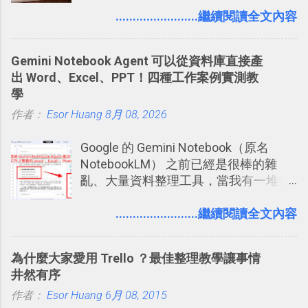
用自訂地圖就能自己取一個好辨識的名
要製作家庭相框 用照片來當小禮物 把照
........................繼續閱讀全文內容
稱。 在規劃路線之外，自訂地圖還能補
片貼在紙本手帳上 這時候，有什麼方法
充許多旅遊圖文資料，讓這張地圖就是
可以快速把數位照片「洗」成實體照
旅遊手冊。 好看的自訂地圖一方面旅行
Gemini Notebook Agent 可以從資料庫直接產
片？而且最好能不花時間、立即拿到、
時帶來好心情，二方面事後就是最好的
出 Word、Excel、PPT！四種工作案例實測教
價格也不貴呢？ 如果家裡沒有印表機
旅遊回憶之一。 自訂地圖還能跟朋友共
學
（或是沒有好的印表機），又不想跑照
享合作，讓彼此都能在手機上查看這次
作者：
Esor Huang
相館，那麼這時候 「便利商店」同樣也
8月 08, 2026
旅行地圖。
提供了印照片的服務 ，而且價格不貴，
Google 的 Gemini Notebook（原名
可以立即拿到，操作流程也十分簡單。
NotebookLM） 之前已經是很棒的雜
之前我在電腦玩物分享過：「 不需買印
亂、大量資料整理工具，當我有一堆需
表機也免隨身碟， 7-11 全家雲端列印超
要抓出相關重點的研究資料，或是有大
方便教學 」。這篇文章則從印照片出
量格式不一的混亂工作文件需要彙整，
........................繼續閱讀全文內容
發： 同樣的不需買印表機、不需隨身
我都喜歡用 Gemini Notebook 作第一階
碟，就能快速印出高品質的照片成品。
段的整理，整理好後再交給 ChatGPT 或
為什麼大家愛用 Trello ？最佳整理教學讓事情
Codex 這樣的 AI 工作作進階處理。
井然有序
作者：
Esor Huang
6月 08, 2015