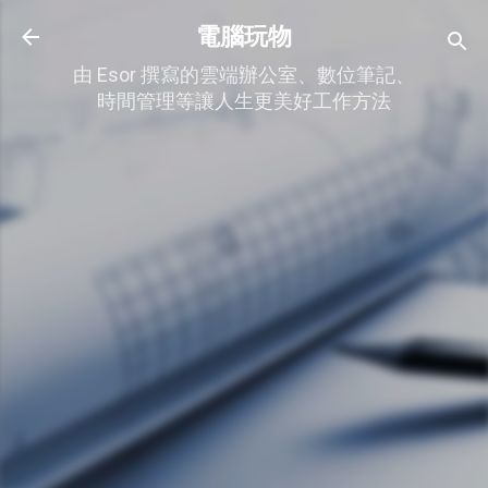
跳到主要內容
電腦玩物
由 Esor 撰寫的雲端辦公室、數位筆記、
時間管理等讓人生更美好工作方法