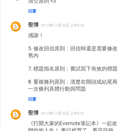
清空原則 <3
言
回覆
聖博
2015年11月16日 上午9:45
感謝！
5. 修改回信原則：回信時還是需要修改
舊內
7. 標題指名原則：嘗試寫下有效的標題
8. 重複條列原則：清楚在開頭或結尾再
一次條列具體行動與問題
回覆
聖博
2015年11月16日 上午9:52
《打開大家的Evernote筆記本》一起改
變你的人生！ 書已經買了，看完目錄，