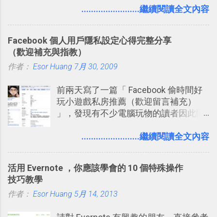
用新版的分享功能與隱私設定。 嚴格來
........................繼續閱讀全文內容
卡片不再落落長？專案管理的5個關鍵
說，這次新版設定大多數都是以前就有
技巧 2017/8/23 新增 ： 如何用 Trello 做
的功能，只是現在換到比較好操作的位
子彈筆記？我的 Trello GTD 方法範例看
Facebook 個人用戶隱私設定心得完整分享
置。不過有一項很實用的設定是新增
板分享
（歡迎補充與指教）
的， 那就是可以 事先審查 朋友「標籤
作者：
Esor Huang
你」的內容，決定要不要讓其他朋友看
7月 30, 2009
到這些標籤。 具體來說，朋友如果把你
前兩天寫了一篇「 Facebook 偷時間好
標籤在他的訊息中，或是想把你標籤在
玩小遊戲私房推薦（歡迎留言補充）
相片圖片裡，現在你都多了一個「事先
」，發現有不少電腦玩物的讀者因此開
審查」的機制，可以決定這些你被標籤
始加入Facebook。整體來說，
的內容可不可以出現在你的個人檔案塗
Facebook確 實是目前最好的社群、社
........................繼續閱讀全文內容
鴉牆上，從而禁止可能的祕密被你其他
交服務之一，它優秀的互動配對機制，
朋友看到。 當然，這也可以最大程度的
讓你可以在Facebook中體驗到最即時而
杜絕遊戲、廣告討厭的標籤行為。
活用 Evernote ，你應該學會的 10 個特殊操作
有趣的交友聯繫： 例如你可以看到朋友
技巧教學
又加入了哪個社團？某位好友又出現在
作者：
Esor Huang
哪張相片中？或者有哪些朋友正熱衷於
5月 14, 2013
哪個遊戲？但也正因為如此，Facebook