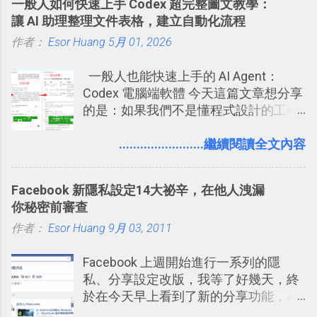
一般人如何快速上手 Codex 超完整圖文教學：
強；然後下次快要忘記可能變成相隔一
學。 2015/6/13 新增： 免費專案管理軟
讓 AI 助理整理文件表格，建立自動化流程
個禮拜，這時再次複習，就能把記憶強
體推薦！困難計畫簡單管理 13 種工具
作者：
Esor Huang
化，讓記憶延長到可能半個月；那時候
5月 01, 2026
2016 年新增 ： 如何將 Trello 切換到繁
再做一次複習，或許我們就擁有了接下
體中文版？網頁 App 全中文化
一般人也能快速上手的 AI Agent：
來一個月的記憶長度！就這樣反覆慢慢
2016/7/7 新增 ： 如何活用 Trello 記
Codex 電腦端軟體 今天這篇文章想分享
拉長時間練習，就能讓一個東西成為腦
帳？我的理財計畫心得與看板範本
的是：如果我們不是懂程式設計的工程
海中更深刻的記憶。 問題是，當我們一
2016/7/13 新增： 如何將網頁資料快速
師， 一般人要怎麼快速上手 OpenAI
次要記住 1000 個英文單字，或是一次
剪貼到 Trello？收集專案資料技巧
（ChatGPT） 的 Codex 工具？ 如何用
........................繼續閱讀全文內容
要準備數百個考試問題時，自己手動進
2016/8 新增： Trello 開放「強化功能」
這個 AI 助理，協助我們處理電腦硬碟資
行間隔記憶法的練習不是很累嗎？所以
讓免費用戶串聯 Evernote 等雲端服務
料夾中的工作文件、任務成果，進一步
就有了自動化的工具，幫助我們管理要
2016/8 新增 ： Trello 卡片自訂欄位密
Facebook 新隱私設定14大祕辛，在他人洩漏
打造一個更自動化的電腦工作流程。
練習的記憶卡片，自動規劃要延期複習
技！最想要的強大 Trello 客製化範例教
你秘密前審查
的卡片，每天自動產生記憶練習題，這
學 2016/11 新增： [時間技客-7] 重要緊
作者：
Esor Huang
9月 03, 2011
樣的軟體中最受好評的，或許就是今天
急時間管理四象限在 Trello 活用與範本
要推薦的 「 Anki 」 。
下載 2017/2 新增 ： Trello 團隊如何使
Facebook 上週開始進行一系列的隱
用 Trello？ 8個專案排程協作重點技巧
私、分享設定改版，我等了好幾天，終
2017/6 新增： 如何用 Trello 規劃自助
於在今天早上看到了新的分享功能，相
旅行？我的 Trello 行程計畫使用技巧教
信台灣用戶大多數應該也都已經可以使
學 2017/7 新增： 如何讓 Trello 列表與