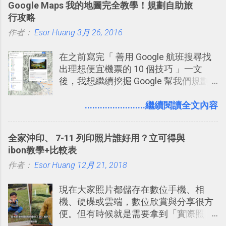
Google Maps 我的地圖完全教學！規劃自助旅
有機會在一個專案合作中使用了 Slack
行攻略
一段時間，我覺得它吸引人之處有三
作者：
Esor Huang
點： 1. 「 很有趣 」： Slack 裡擁有跟
3月 26, 2016
LINE 或 Facebook 一樣易於讓公司同事
在之前寫完「 善用 Google 航班搜尋找
聊天打屁、傳送有趣影音圖文的功能。
出理想便宜機票的 10 個技巧 」一文
2. 「 有效率 」：但是 Slack 的頻道、群
後，我想繼續挖掘 Google 幫我們規劃
組機制讓茶水間的聊天，不會干擾工作
自助旅行的潛力。 今天這篇文章，就深
的討論，並且星號與釘選功能讓每個同
入的來聊聊 Google 的「我的地圖」服
........................繼續閱讀全文內容
事可以從聊天中記錄重點。 3. 「 有彈性
務，這是一個可以讓我們「自訂地圖」
」： Slack 的架構可以讓每一個團隊設
的工具 ，在地圖上任意繪製地標、路
計出符合自己需求的通訊平台， Slack
全家沖印、 7-11 列印照片誰好用？立可得與
線，對商務需求來說可以打造出一張一
的軟體則讓同事可以在任何地方和公司
ibon教學+比較表
張資料地圖（例如我之前在製作一本新
保持聯繫。 如果你需要中文版的同類平
作者：
Esor Huang
書時建立的「 台灣推薦空拍地點地圖
12月 21, 2018
台，可以參考： JANDI 高效率團隊通訊
」），對生活需求來說，則可以讓我們
平台完整教學，比 Slack 更適合中文用
現在大家照片都儲存在數位手機、相
規劃自助旅行路線！ Google 「我的地
戶 。 2017/3 新增 ： Sortd for Slack：
機、硬碟或雲端，數位欣賞與分享很方
圖」在規劃自助旅行路線時可以解決許
改造 Slack 討論串介面變成專案任務排
便。但有時候就是需要拿到「實際照
多問題： 國外地點名稱地址常常難懂，
程看板
片」，例如： 小朋友學校的勞作作業 想