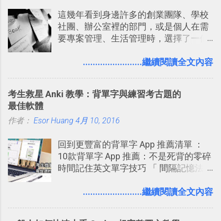
這幾年看到身邊許多的創業團隊、學校
社團、辦公室裡的部門，或是個人在需
要專案管理、生活管理時，選擇了一個
叫做「 Trello 」的雲端服務，這到底是
一個什麼樣的管理工具，讓這麼多人都
........................繼續閱讀全文內容
愛用 Trello ？在電腦玩物上，我也從旁
敲側擊的角度，寫過幾篇「 Trello 概
考生救星 Anki 教學：背單字與練習考古題的
念」的管理教學文章： 把 Evernote 當
最佳軟體
作 Trello！ Kanbanote 筆記看板管理法
作者：
Esor Huang
Google Drive 變身 Trello ！幫雲端硬碟
4月 10, 2016
建立專案看板 但是，我自己也一直使用
回到更豐富的背單字 App 推薦清單 ：
著 Trello ，卻還沒有在電腦玩物上寫過
10款背單字 App 推薦：不是死背的零碎
一篇完整的介紹！雖然錯過了幾年前第
時間記住英文單字技巧 「 間隔記憶法
一時間推薦 Trello 的時機，但在這段時
」，是指透過特定時間的反覆記憶，把
間的使用經驗下，剛好可以讓我整理沉
短期記憶變成長期記憶。 舉例來說我今
........................繼續閱讀全文內容
澱自己的使用方法，歸納出「 為什麼值
天記住一個單字，相關一兩天之後我可
得試試看 Trello 的關鍵特色 」，然後轉
能快要忘記，這時再次複習，記憶就增
化成這篇文章深入淺出的 Trello 上手教