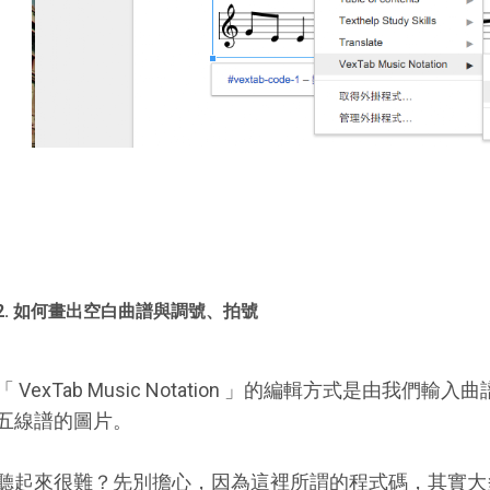
2. 如何畫出空白曲譜與調號、拍號
「 VexTab Music Notation 」的編輯方式是由我
五線譜的圖片。
聽起來很難？先別擔心，因為這裡所謂的程式碼，其實大