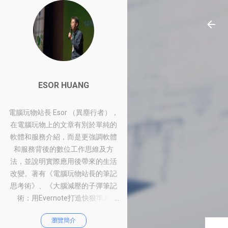
ESOR HUANG
電腦玩物站長 Esor （異塵行者），
在電腦玩物上的文章有別於單純的
軟體和服務介紹，而是更強調軟體
和服務背後的數位工作思維及方
法，並說明實際應用後帶來的生活
改變。著有《電腦玩物站長的筆記
思考術》、《大腦減壓的子彈筆記
術：用Evernote打造快狠準系
統》、《比別人快一步的Google工
瀏覽簡介
作術：從職場到人生的100個聰明