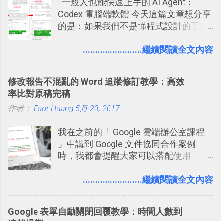
一般人也能快速上手的 AI Agent：
學： Evernote 新增類似 Google 文件的
Codex 電腦端軟體 今天這篇文章想分享
「免帳號登入」多人同步編輯功能
的是：如果我們不是懂程式設計的工程
師， 一般人要怎麼快速上手 OpenAI
（ChatGPT） 的 Codex 工具？ 如何用
........................繼續閱讀全文內容
這個 AI 助理，協助我們處理電腦硬碟資
料夾中的工作文件、任務成果，進一步
修改報告不混亂的 Word 追蹤修訂教學：高效
打造一個更自動化的電腦工作流程。
率比對原稿完稿
作者：
Esor Huang
5月 23, 2017
我在之前的「 Google 雲端辦公室課程
」中講到 Google 文件協同合作案例
時，我都會提醒大家可以搭配使用
Google 文件上的「建議操作」功能，讓
多人編輯同一份報告、文章時更加條理
........................繼續閱讀全文內容
分明，修改更有效率。而這並非 Google
文件獨創功能，事實上這是來自於
Google 表單自動關閉回覆教學：時間人數到
Word 上優秀的文書編輯老傳統：「