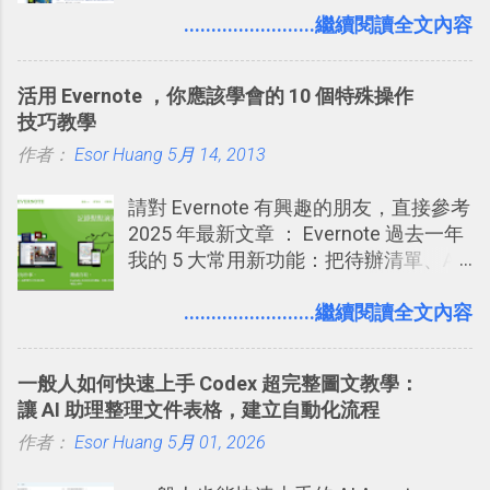
剪貼到 Trello？收集專案資料技巧
用新版的分享功能與隱私設定。 嚴格來
........................繼續閱讀全文內容
要準備數百個考試問題時，自己手動進
2016/8 新增： Trello 開放「強化功能」
說，這次新版設定大多數都是以前就有
行間隔記憶法的練習不是很累嗎？所以
讓免費用戶串聯 Evernote 等雲端服務
的功能，只是現在換到比較好操作的位
就有了自動化的工具，幫助我們管理要
2016/8 新增 ： Trello 卡片自訂欄位密
活用 Evernote ，你應該學會的 10 個特殊操作
置。不過有一項很實用的設定是新增
練習的記憶卡片，自動規劃要延期複習
技！最想要的強大 Trello 客製化範例教
技巧教學
的， 那就是可以 事先審查 朋友「標籤
的卡片，每天自動產生記憶練習題，這
學 2016/11 新增： [時間技客-7] 重要緊
作者：
Esor Huang
你」的內容，決定要不要讓其他朋友看
5月 14, 2013
樣的軟體中最受好評的，或許就是今天
急時間管理四象限在 Trello 活用與範本
到這些標籤。 具體來說，朋友如果把你
要推薦的 「 Anki 」 。
下載 2017/2 新增 ： Trello 團隊如何使
請對 Evernote 有興趣的朋友，直接參考
標籤在他的訊息中，或是想把你標籤在
用 Trello？ 8個專案排程協作重點技巧
2025 年最新文章 ： Evernote 過去一年
相片圖片裡，現在你都多了一個「事先
2017/6 新增： 如何用 Trello 規劃自助
我的 5 大常用新功能：把待辦清單、AI
審查」的機制，可以決定這些你被標籤
旅行？我的 Trello 行程計畫使用技巧教
辨識、長專案筆記裝進第二大腦 新功能
的內容可不可以出現在你的個人檔案塗
學 2017/7 新增： 如何讓 Trello 列表與
介紹文章： 把不同筆記中的待辦清單統
........................繼續閱讀全文內容
鴉牆上，從而禁止可能的祕密被你其他
卡片不再落落長？專案管理的5個關鍵
一管理！ Evernote 強化原本已經很好用
朋友看到。 當然，這也可以最大程度的
技巧 2017/8/23 新增 ： 如何用 Trello 做
的工作事項功能 新功能教學： Evernote
杜絕遊戲、廣告討厭的標籤行為。
子彈筆記？我的 Trello GTD 方法範例看
一般人如何快速上手 Codex 超完整圖文教學：
大綱收合、目錄連結、錨點連結，整理
板分享
讓 AI 助理整理文件表格，建立自動化流程
超長筆記應用案例分享 新功能教學： 會
作者：
Esor Huang
議記錄不麻煩！我常用兩個 Evernote AI
5月 01, 2026
功能整理錄音、手寫筆記 更新功能教