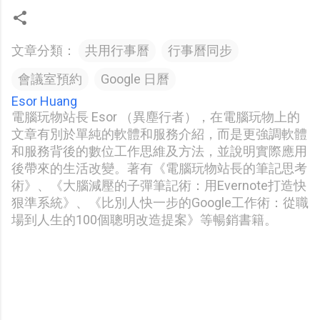
文章分類：
共用行事曆
行事曆同步
會議室預約
Google 日曆
Esor Huang
電腦玩物站長 Esor （異塵行者），在電腦玩物上的
文章有別於單純的軟體和服務介紹，而是更強調軟體
和服務背後的數位工作思維及方法，並說明實際應用
後帶來的生活改變。著有《電腦玩物站長的筆記思考
術》、《大腦減壓的子彈筆記術：用Evernote打造快
狠準系統》、《比別人快一步的Google工作術：從職
場到人生的100個聰明改造提案》等暢銷書籍。
留
言