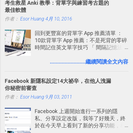
考生救星 Anki 教學：背單字與練習考古題的
念」的管理教學文章： 把 Evernote 當
最佳軟體
作 Trello！ Kanbanote 筆記看板管理法
作者：
Esor Huang
Google Drive 變身 Trello ！幫雲端硬碟
4月 10, 2016
建立專案看板 但是，我自己也一直使用
回到更豐富的背單字 App 推薦清單 ：
著 Trello ，卻還沒有在電腦玩物上寫過
10款背單字 App 推薦：不是死背的零碎
一篇完整的介紹！雖然錯過了幾年前第
時間記住英文單字技巧 「 間隔記憶法
一時間推薦 Trello 的時機，但在這段時
」，是指透過特定時間的反覆記憶，把
間的使用經驗下，剛好可以讓我整理沉
短期記憶變成長期記憶。 舉例來說我今
........................繼續閱讀全文內容
澱自己的使用方法，歸納出「 為什麼值
天記住一個單字，相關一兩天之後我可
得試試看 Trello 的關鍵特色 」，然後轉
能快要忘記，這時再次複習，記憶就增
化成這篇文章深入淺出的 Trello 上手教
Facebook 新隱私設定14大祕辛，在他人洩漏
強；然後下次快要忘記可能變成相隔一
學。 2015/6/13 新增： 免費專案管理軟
你秘密前審查
個禮拜，這時再次複習，就能把記憶強
體推薦！困難計畫簡單管理 13 種工具
作者：
Esor Huang
化，讓記憶延長到可能半個月；那時候
9月 03, 2011
2016 年新增 ： 如何將 Trello 切換到繁
再做一次複習，或許我們就擁有了接下
體中文版？網頁 App 全中文化
Facebook 上週開始進行一系列的隱
來一個月的記憶長度！就這樣反覆慢慢
2016/7/7 新增 ： 如何活用 Trello 記
私、分享設定改版，我等了好幾天，終
拉長時間練習，就能讓一個東西成為腦
帳？我的理財計畫心得與看板範本
於在今天早上看到了新的分享功能，相
海中更深刻的記憶。 問題是，當我們一
2016/7/13 新增： 如何將網頁資料快速
信台灣用戶大多數應該也都已經可以使
次要記住 1000 個英文單字，或是一次