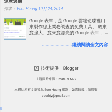
達就過期
Word 追蹤修訂終於出現在 Google
作者：
Esor Huang
Docs！論文改稿必備 」。 但是我也發
10月 24, 2014
現，有很多原本使用 Word 進行文書處
Google 表單，是 Google 雲端硬碟裡用
理的朋友，不一定有發現裡面藏了一個
來製作線上問卷調查的免費工具。 愈來
叫做「追蹤修訂」的好功能，因此決定
愈強大、愈來愈漂亮的 Google 表單，
寫一篇文章來介紹一下。 Word 的「追
可是設計出各式各樣擁有專業問題、滿
蹤修訂」主要用在這樣的情境：老師要
足特殊調查需求的精美問卷，如果你還
........................繼續閱讀全文內容
幫學生批改報告、論文時；要在同事或
不知道怎麼活用他的基本功能，那麼一
客戶的文件上提供修改建議時；自己要
定要參考下面三篇我在電腦玩物中所寫
幫自己寫的文章做修改潤飾時。這些時
的一系列教學，從基本功能到隱藏功
候，如果希望能夠有一個方法可以「不
技術提供：Blogger
能，會帶你上手這個好用的工具： 設計
直接改動原稿的進行修改，事後可以隨
問卷調查快速免費，新版線上 Google
時比對、確認、取消修改」，那麼就可
主題圖片來源：
mariusFM77
form 表單教學 不再只有醜醜範本！如
以用上 Word 的追蹤修訂（或是 Google
何幫 Google 表單美化背景外觀？
文件的建議操作 ）。
本網站所有文章皆為 Esor Huang 撰寫，如需轉載，請聯繫
Google 表單的 10 個專業問券調查設計
esorhjy@gmail.com
秘密教學 也因為寫了一系列實用的
Google 表單教學，所以很多朋友來問
我： Google 表單還能不能滿足某某個