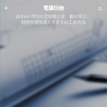
跳到主要內容
電腦玩物
由 Esor 撰寫的雲端辦公室、數位筆記、
時間管理等讓人生更美好工作方法