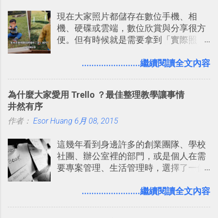
」），對生活需求來說，則可以讓我們
平台完整教學，比 Slack 更適合中文用
現在大家照片都儲存在數位手機、相
規劃自助旅行路線！ Google 「我的地
戶 。 2017/3 新增 ： Sortd for Slack：
機、硬碟或雲端，數位欣賞與分享很方
圖」在規劃自助旅行路線時可以解決許
改造 Slack 討論串介面變成專案任務排
便。但有時候就是需要拿到「實際照
多問題： 國外地點名稱地址常常難懂，
程看板
片」，例如： 小朋友學校的勞作作業 想
用自訂地圖就能自己取一個好辨識的名
要製作家庭相框 用照片來當小禮物 把照
........................繼續閱讀全文內容
稱。 在規劃路線之外，自訂地圖還能補
片貼在紙本手帳上 這時候，有什麼方法
充許多旅遊圖文資料，讓這張地圖就是
可以快速把數位照片「洗」成實體照
旅遊手冊。 好看的自訂地圖一方面旅行
為什麼大家愛用 Trello ？最佳整理教學讓事情
片？而且最好能不花時間、立即拿到、
時帶來好心情，二方面事後就是最好的
井然有序
價格也不貴呢？ 如果家裡沒有印表機
旅遊回憶之一。 自訂地圖還能跟朋友共
作者：
Esor Huang
（或是沒有好的印表機），又不想跑照
6月 08, 2015
享合作，讓彼此都能在手機上查看這次
相館，那麼這時候 「便利商店」同樣也
旅行地圖。
這幾年看到身邊許多的創業團隊、學校
提供了印照片的服務 ，而且價格不貴，
社團、辦公室裡的部門，或是個人在需
可以立即拿到，操作流程也十分簡單。
要專案管理、生活管理時，選擇了一個
之前我在電腦玩物分享過：「 不需買印
叫做「 Trello 」的雲端服務，這到底是
表機也免隨身碟， 7-11 全家雲端列印超
一個什麼樣的管理工具，讓這麼多人都
........................繼續閱讀全文內容
方便教學 」。這篇文章則從印照片出
愛用 Trello ？在電腦玩物上，我也從旁
發： 同樣的不需買印表機、不需隨身
敲側擊的角度，寫過幾篇「 Trello 概
碟，就能快速印出高品質的照片成品。