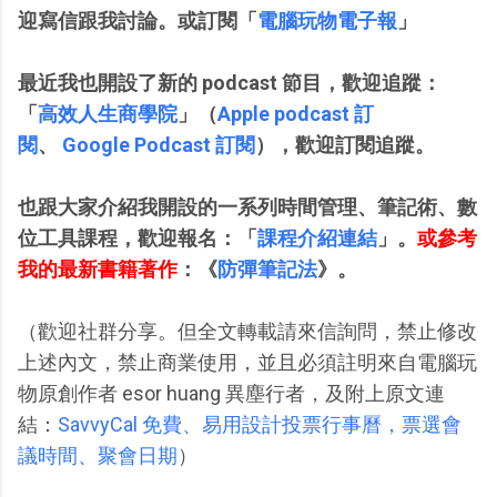
迎寫信跟我討論。或
訂閱「
電腦玩物電子報
」
最近我也開設了新的 podcast 節目，歡迎追蹤：
「
高效人生商學院
」（
Apple podcast 訂
閱
、
Google Podcast 訂閱
），
歡迎訂閱追蹤。
也跟大家介紹我開設的一系列時間管理、筆記術、數
位工具課程，歡迎報名
：「
課程介紹連結
」。
或參考
我的最新書籍著作
：《
防彈筆記法
》。
（歡迎社群分享。但全文轉載請來信詢問，禁止修改
上述內文，禁止商業使用，並且必須註明來自電腦玩
物原創作者 esor huang 異塵行者，及附上原文連
結：
SavvyCal 免費、易用設計投票行事曆，票選會
議時間、聚會日期
）