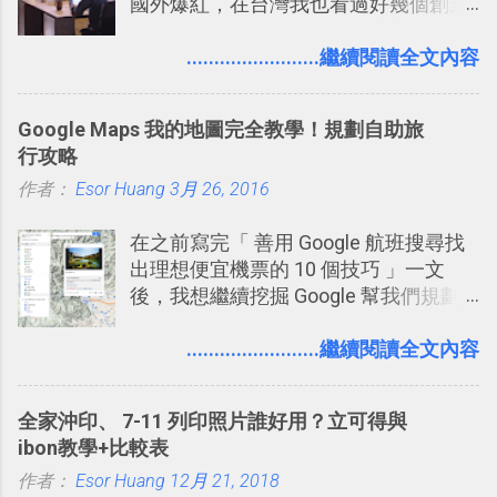
國外爆紅，在台灣我也看過好幾個創業
團隊使用 Slack 來做公司內部的訊息管
理，到底 Slack 有什麼魅力？它是不是
........................繼續閱讀全文內容
比起 LINE 或 Facebook 或 Email 更能有
效率的管理團隊溝通呢？我自己今年也
Google Maps 我的地圖完全教學！規劃自助旅
有機會在一個專案合作中使用了 Slack
行攻略
一段時間，我覺得它吸引人之處有三
作者：
Esor Huang
點： 1. 「 很有趣 」： Slack 裡擁有跟
3月 26, 2016
LINE 或 Facebook 一樣易於讓公司同事
在之前寫完「 善用 Google 航班搜尋找
聊天打屁、傳送有趣影音圖文的功能。
出理想便宜機票的 10 個技巧 」一文
2. 「 有效率 」：但是 Slack 的頻道、群
後，我想繼續挖掘 Google 幫我們規劃
組機制讓茶水間的聊天，不會干擾工作
自助旅行的潛力。 今天這篇文章，就深
的討論，並且星號與釘選功能讓每個同
入的來聊聊 Google 的「我的地圖」服
........................繼續閱讀全文內容
事可以從聊天中記錄重點。 3. 「 有彈性
務，這是一個可以讓我們「自訂地圖」
」： Slack 的架構可以讓每一個團隊設
的工具 ，在地圖上任意繪製地標、路
計出符合自己需求的通訊平台， Slack
全家沖印、 7-11 列印照片誰好用？立可得與
線，對商務需求來說可以打造出一張一
的軟體則讓同事可以在任何地方和公司
ibon教學+比較表
張資料地圖（例如我之前在製作一本新
保持聯繫。 如果你需要中文版的同類平
作者：
Esor Huang
書時建立的「 台灣推薦空拍地點地圖
12月 21, 2018
台，可以參考： JANDI 高效率團隊通訊