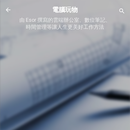
跳到主要內容
電腦玩物
由 Esor 撰寫的雲端辦公室、數位筆記、
時間管理等讓人生更美好工作方法