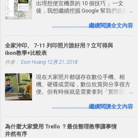
出理想便宜機票的 10 個技巧 」一文
2. 「 有效率 」：但是 Slack 的頻道、群
後，我想繼續挖掘 Google 幫我們規劃
組機制讓茶水間的聊天，不會干擾工作
自助旅行的潛力。 今天這篇文章，就深
的討論，並且星號與釘選功能讓每個同
入的來聊聊 Google 的「我的地圖」服
........................繼續閱讀全文內容
事可以從聊天中記錄重點。 3. 「 有彈性
務，這是一個可以讓我們「自訂地圖」
」： Slack 的架構可以讓每一個團隊設
的工具 ，在地圖上任意繪製地標、路
計出符合自己需求的通訊平台， Slack
全家沖印、 7-11 列印照片誰好用？立可得與
線，對商務需求來說可以打造出一張一
的軟體則讓同事可以在任何地方和公司
ibon教學+比較表
張資料地圖（例如我之前在製作一本新
保持聯繫。 如果你需要中文版的同類平
作者：
Esor Huang
書時建立的「 台灣推薦空拍地點地圖
12月 21, 2018
台，可以參考： JANDI 高效率團隊通訊
」），對生活需求來說，則可以讓我們
平台完整教學，比 Slack 更適合中文用
現在大家照片都儲存在數位手機、相
規劃自助旅行路線！ Google 「我的地
戶 。 2017/3 新增 ： Sortd for Slack：
機、硬碟或雲端，數位欣賞與分享很方
圖」在規劃自助旅行路線時可以解決許
改造 Slack 討論串介面變成專案任務排
便。但有時候就是需要拿到「實際照
多問題： 國外地點名稱地址常常難懂，
程看板
片」，例如： 小朋友學校的勞作作業 想
用自訂地圖就能自己取一個好辨識的名
要製作家庭相框 用照片來當小禮物 把照
........................繼續閱讀全文內容
稱。 在規劃路線之外，自訂地圖還能補
片貼在紙本手帳上 這時候，有什麼方法
充許多旅遊圖文資料，讓這張地圖就是
可以快速把數位照片「洗」成實體照
旅遊手冊。 好看的自訂地圖一方面旅行
為什麼大家愛用 Trello ？最佳整理教學讓事情
片？而且最好能不花時間、立即拿到、
時帶來好心情，二方面事後就是最好的
井然有序
價格也不貴呢？ 如果家裡沒有印表機
旅遊回憶之一。 自訂地圖還能跟朋友共