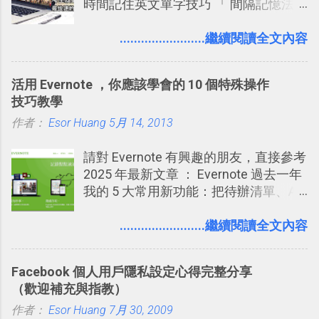
時間記住英文單字技巧 「 間隔記憶法
旅行？我的 Trello 行程計畫使用技巧教
」，是指透過特定時間的反覆記憶，把
學 2017/7 新增： 如何讓 Trello 列表與
短期記憶變成長期記憶。 舉例來說我今
........................繼續閱讀全文內容
卡片不再落落長？專案管理的5個關鍵
天記住一個單字，相關一兩天之後我可
技巧 2017/8/23 新增 ： 如何用 Trello 做
能快要忘記，這時再次複習，記憶就增
子彈筆記？我的 Trello GTD 方法範例看
活用 Evernote ，你應該學會的 10 個特殊操作
強；然後下次快要忘記可能變成相隔一
板分享
技巧教學
個禮拜，這時再次複習，就能把記憶強
作者：
Esor Huang
化，讓記憶延長到可能半個月；那時候
5月 14, 2013
再做一次複習，或許我們就擁有了接下
請對 Evernote 有興趣的朋友，直接參考
來一個月的記憶長度！就這樣反覆慢慢
2025 年最新文章 ： Evernote 過去一年
拉長時間練習，就能讓一個東西成為腦
我的 5 大常用新功能：把待辦清單、AI
海中更深刻的記憶。 問題是，當我們一
辨識、長專案筆記裝進第二大腦 新功能
次要記住 1000 個英文單字，或是一次
介紹文章： 把不同筆記中的待辦清單統
........................繼續閱讀全文內容
要準備數百個考試問題時，自己手動進
一管理！ Evernote 強化原本已經很好用
行間隔記憶法的練習不是很累嗎？所以
的工作事項功能 新功能教學： Evernote
就有了自動化的工具，幫助我們管理要
Facebook 個人用戶隱私設定心得完整分享
大綱收合、目錄連結、錨點連結，整理
練習的記憶卡片，自動規劃要延期複習
（歡迎補充與指教）
超長筆記應用案例分享 新功能教學： 會
的卡片，每天自動產生記憶練習題，這
作者：
Esor Huang
議記錄不麻煩！我常用兩個 Evernote AI
7月 30, 2009
樣的軟體中最受好評的，或許就是今天