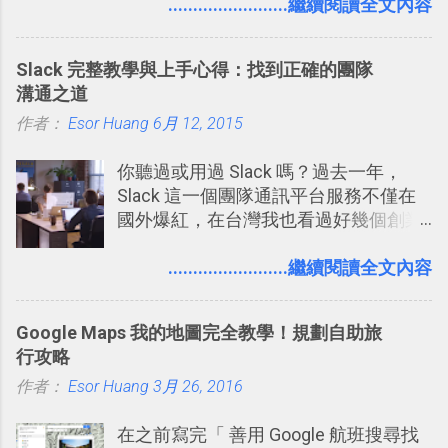
量格式不一的混亂工作文件需要彙整，
........................繼續閱讀全文內容
我都喜歡用 Gemini Notebook 作第一階
段的整理，整理好後再交給 ChatGPT 或
Slack 完整教學與上手心得：找到正確的團隊
Codex 這樣的 AI 工作作進階處理。
溝通之道
作者：
Esor Huang
6月 12, 2015
你聽過或用過 Slack 嗎？過去一年，
Slack 這一個團隊通訊平台服務不僅在
國外爆紅，在台灣我也看過好幾個創業
團隊使用 Slack 來做公司內部的訊息管
理，到底 Slack 有什麼魅力？它是不是
........................繼續閱讀全文內容
比起 LINE 或 Facebook 或 Email 更能有
效率的管理團隊溝通呢？我自己今年也
Google Maps 我的地圖完全教學！規劃自助旅
有機會在一個專案合作中使用了 Slack
行攻略
一段時間，我覺得它吸引人之處有三
作者：
Esor Huang
點： 1. 「 很有趣 」： Slack 裡擁有跟
3月 26, 2016
LINE 或 Facebook 一樣易於讓公司同事
在之前寫完「 善用 Google 航班搜尋找
聊天打屁、傳送有趣影音圖文的功能。