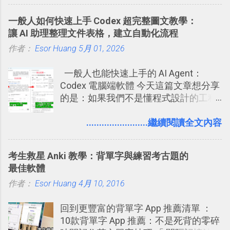
得試試看 Trello 的關鍵特色 」，然後轉
的功能，只是現在換到比較好操作的位
化成這篇文章深入淺出的 Trello 上手教
一般人如何快速上手 Codex 超完整圖文教學：
置。不過有一項很實用的設定是新增
學。 2015/6/13 新增： 免費專案管理軟
讓 AI 助理整理文件表格，建立自動化流程
的， 那就是可以 事先審查 朋友「標籤
體推薦！困難計畫簡單管理 13 種工具
作者：
Esor Huang
你」的內容，決定要不要讓其他朋友看
5月 01, 2026
2016 年新增 ： 如何將 Trello 切換到繁
到這些標籤。 具體來說，朋友如果把你
體中文版？網頁 App 全中文化
一般人也能快速上手的 AI Agent：
標籤在他的訊息中，或是想把你標籤在
2016/7/7 新增 ： 如何活用 Trello 記
Codex 電腦端軟體 今天這篇文章想分享
相片圖片裡，現在你都多了一個「事先
帳？我的理財計畫心得與看板範本
的是：如果我們不是懂程式設計的工程
審查」的機制，可以決定這些你被標籤
2016/7/13 新增： 如何將網頁資料快速
師， 一般人要怎麼快速上手 OpenAI
的內容可不可以出現在你的個人檔案塗
剪貼到 Trello？收集專案資料技巧
（ChatGPT） 的 Codex 工具？ 如何用
........................繼續閱讀全文內容
鴉牆上，從而禁止可能的祕密被你其他
2016/8 新增： Trello 開放「強化功能」
這個 AI 助理，協助我們處理電腦硬碟資
朋友看到。 當然，這也可以最大程度的
讓免費用戶串聯 Evernote 等雲端服務
料夾中的工作文件、任務成果，進一步
杜絕遊戲、廣告討厭的標籤行為。
2016/8 新增 ： Trello 卡片自訂欄位密
考生救星 Anki 教學：背單字與練習考古題的
打造一個更自動化的電腦工作流程。
技！最想要的強大 Trello 客製化範例教
最佳軟體
學 2016/11 新增： [時間技客-7] 重要緊
作者：
Esor Huang
4月 10, 2016
急時間管理四象限在 Trello 活用與範本
下載 2017/2 新增 ： Trello 團隊如何使
回到更豐富的背單字 App 推薦清單 ：
用 Trello？ 8個專案排程協作重點技巧
10款背單字 App 推薦：不是死背的零碎
2017/6 新增： 如何用 Trello 規劃自助