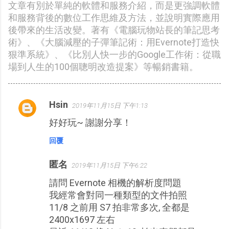
文章有別於單純的軟體和服務介紹，而是更強調軟體
和服務背後的數位工作思維及方法，並說明實際應用
後帶來的生活改變。著有《電腦玩物站長的筆記思考
術》、《大腦減壓的子彈筆記術：用Evernote打造快
狠準系統》、《比別人快一步的Google工作術：從職
場到人生的100個聰明改造提案》等暢銷書籍。
Hsin
2019年11月15日 下午1:13
留
好好玩~ 謝謝分享！
言
回覆
匿名
2019年11月15日 下午6:22
請問 Evernote 相機的解析度問題
我經常會對同一種類型的文件拍照
11/8 之前用 S7 拍非常多次, 全都是
2400x1697 左右