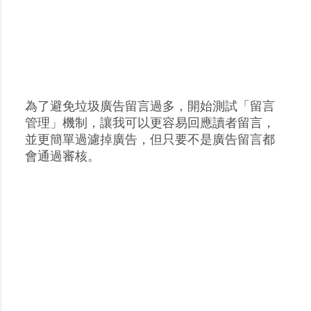
為了避免垃圾廣告留言過多，開始測試「留言
張
管理」機制，讓我可以更容易回應讀者留言，
貼
並更簡單過濾掉廣告，但只要不是廣告留言都
留
會通過審核。
言