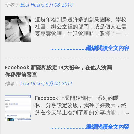
作者：
Esor Huang
（或是沒有好的印表機），又不想跑照
6月 08, 2015
享合作，讓彼此都能在手機上查看這次
相館，那麼這時候 「便利商店」同樣也
旅行地圖。
這幾年看到身邊許多的創業團隊、學校
提供了印照片的服務 ，而且價格不貴，
社團、辦公室裡的部門，或是個人在需
可以立即拿到，操作流程也十分簡單。
要專案管理、生活管理時，選擇了一個
之前我在電腦玩物分享過：「 不需買印
叫做「 Trello 」的雲端服務，這到底是
表機也免隨身碟， 7-11 全家雲端列印超
一個什麼樣的管理工具，讓這麼多人都
........................繼續閱讀全文內容
方便教學 」。這篇文章則從印照片出
愛用 Trello ？在電腦玩物上，我也從旁
發： 同樣的不需買印表機、不需隨身
敲側擊的角度，寫過幾篇「 Trello 概
碟，就能快速印出高品質的照片成品。
Facebook 新隱私設定14大祕辛，在他人洩漏
念」的管理教學文章： 把 Evernote 當
你秘密前審查
作 Trello！ Kanbanote 筆記看板管理法
作者：
Esor Huang
Google Drive 變身 Trello ！幫雲端硬碟
9月 03, 2011
建立專案看板 但是，我自己也一直使用
Facebook 上週開始進行一系列的隱
著 Trello ，卻還沒有在電腦玩物上寫過
私、分享設定改版，我等了好幾天，終
一篇完整的介紹！雖然錯過了幾年前第
於在今天早上看到了新的分享功能，相
一時間推薦 Trello 的時機，但在這段時
信台灣用戶大多數應該也都已經可以使
間的使用經驗下，剛好可以讓我整理沉
用新版的分享功能與隱私設定。 嚴格來
........................繼續閱讀全文內容
澱自己的使用方法，歸納出「 為什麼值
說，這次新版設定大多數都是以前就有