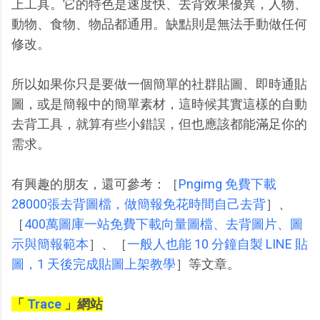
上工具。它的特色是速度快、去背效果優異，人物、
動物、食物、物品都通用。缺點則是無法手動做任何
修改。
所以如果你只是要做一個簡單的社群貼圖、即時通貼
圖，或是簡報中的簡單素材，這時候其實這樣的自動
去背工具，就算有些小錯誤，但也應該都能滿足你的
需求。
有興趣的朋友，還可參考：［
Pngimg 免費下載
28000張去背圖檔，做簡報免花時間自己去背
］、
［
400萬圖庫一站免費下載向量圖檔、去背圖片、圖
示與簡報範本
］、［
一般人也能 10 分鐘自製 LINE 貼
圖，1 天後完成貼圖上架教學
］等文章。
「
Trace
」網站