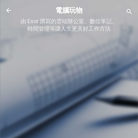
跳到主要內容
電腦玩物
由 Esor 撰寫的雲端辦公室、數位筆記、
時間管理等讓人生更美好工作方法