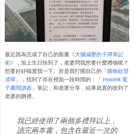
最近因為完成了自己的新書《
大腦減壓的子彈筆記
術
》，加上生日快到了，老婆問我想要什麼禮物呢？
想要好好犒賞我一下。於是我打開自己的「
購物欲望
清單
」，找到了存在裡面一段時間的：「
mooInk 電
子書閱讀器
」筆記，和老婆分享，結果就真的收到了
老婆的贈禮。
我已經使用了兩個多禮拜以上，
讀完兩本書，包含在最近一次的