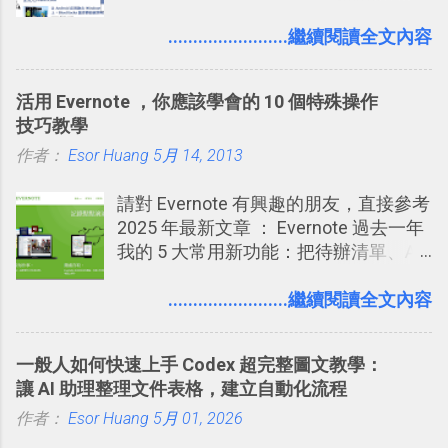
信台灣用戶大多數應該也都已經可以使
次要記住 1000 個英文單字，或是一次
剪貼到 Trello？收集專案資料技巧
用新版的分享功能與隱私設定。 嚴格來
........................繼續閱讀全文內容
要準備數百個考試問題時，自己手動進
2016/8 新增： Trello 開放「強化功能」
說，這次新版設定大多數都是以前就有
行間隔記憶法的練習不是很累嗎？所以
讓免費用戶串聯 Evernote 等雲端服務
的功能，只是現在換到比較好操作的位
就有了自動化的工具，幫助我們管理要
2016/8 新增 ： Trello 卡片自訂欄位密
活用 Evernote ，你應該學會的 10 個特殊操作
置。不過有一項很實用的設定是新增
練習的記憶卡片，自動規劃要延期複習
技！最想要的強大 Trello 客製化範例教
技巧教學
的， 那就是可以 事先審查 朋友「標籤
的卡片，每天自動產生記憶練習題，這
學 2016/11 新增： [時間技客-7] 重要緊
作者：
Esor Huang
你」的內容，決定要不要讓其他朋友看
5月 14, 2013
樣的軟體中最受好評的，或許就是今天
急時間管理四象限在 Trello 活用與範本
到這些標籤。 具體來說，朋友如果把你
要推薦的 「 Anki 」 。
下載 2017/2 新增 ： Trello 團隊如何使
請對 Evernote 有興趣的朋友，直接參考
標籤在他的訊息中，或是想把你標籤在
用 Trello？ 8個專案排程協作重點技巧
2025 年最新文章 ： Evernote 過去一年
相片圖片裡，現在你都多了一個「事先
2017/6 新增： 如何用 Trello 規劃自助
我的 5 大常用新功能：把待辦清單、AI
審查」的機制，可以決定這些你被標籤
旅行？我的 Trello 行程計畫使用技巧教
辨識、長專案筆記裝進第二大腦 新功能
的內容可不可以出現在你的個人檔案塗
學 2017/7 新增： 如何讓 Trello 列表與
介紹文章： 把不同筆記中的待辦清單統
........................繼續閱讀全文內容
鴉牆上，從而禁止可能的祕密被你其他
卡片不再落落長？專案管理的5個關鍵
一管理！ Evernote 強化原本已經很好用
朋友看到。 當然，這也可以最大程度的
技巧 2017/8/23 新增 ： 如何用 Trello 做
的工作事項功能 新功能教學： Evernote
杜絕遊戲、廣告討厭的標籤行為。
子彈筆記？我的 Trello GTD 方法範例看
一般人如何快速上手 Codex 超完整圖文教學：
大綱收合、目錄連結、錨點連結，整理
板分享
讓 AI 助理整理文件表格，建立自動化流程
超長筆記應用案例分享 新功能教學： 會
作者：
Esor Huang
議記錄不麻煩！我常用兩個 Evernote AI
5月 01, 2026
功能整理錄音、手寫筆記 更新功能教