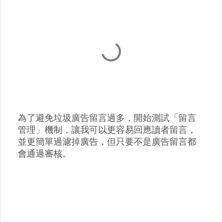
為了避免垃圾廣告留言過多，開始測試「留言
張
管理」機制，讓我可以更容易回應讀者留言，
貼
並更簡單過濾掉廣告，但只要不是廣告留言都
留
會通過審核。
言