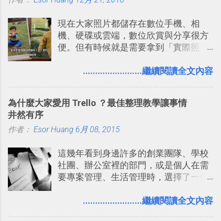
書時建立的「 台灣推薦空拍地點地圖
台，可以參考： JANDI 高效率團隊通訊
」），對生活需求來說，則可以讓我們
平台完整教學，比 Slack 更適合中文用
現在大家照片都儲存在數位手機、相
規劃自助旅行路線！ Google 「我的地
戶 。 2017/3 新增 ： Sortd for Slack：
機、硬碟或雲端，數位欣賞與分享很方
圖」在規劃自助旅行路線時可以解決許
改造 Slack 討論串介面變成專案任務排
便。但有時候就是需要拿到「實際照
多問題： 國外地點名稱地址常常難懂，
程看板
片」，例如： 小朋友學校的勞作作業 想
用自訂地圖就能自己取一個好辨識的名
要製作家庭相框 用照片來當小禮物 把照
........................繼續閱讀全文內容
稱。 在規劃路線之外，自訂地圖還能補
片貼在紙本手帳上 這時候，有什麼方法
充許多旅遊圖文資料，讓這張地圖就是
可以快速把數位照片「洗」成實體照
旅遊手冊。 好看的自訂地圖一方面旅行
為什麼大家愛用 Trello ？最佳整理教學讓事情
片？而且最好能不花時間、立即拿到、
時帶來好心情，二方面事後就是最好的
井然有序
價格也不貴呢？ 如果家裡沒有印表機
旅遊回憶之一。 自訂地圖還能跟朋友共
作者：
Esor Huang
（或是沒有好的印表機），又不想跑照
6月 08, 2015
享合作，讓彼此都能在手機上查看這次
相館，那麼這時候 「便利商店」同樣也
旅行地圖。
這幾年看到身邊許多的創業團隊、學校
提供了印照片的服務 ，而且價格不貴，
社團、辦公室裡的部門，或是個人在需
可以立即拿到，操作流程也十分簡單。
要專案管理、生活管理時，選擇了一個
之前我在電腦玩物分享過：「 不需買印
叫做「 Trello 」的雲端服務，這到底是
表機也免隨身碟， 7-11 全家雲端列印超
一個什麼樣的管理工具，讓這麼多人都
........................繼續閱讀全文內容
方便教學 」。這篇文章則從印照片出
愛用 Trello ？在電腦玩物上，我也從旁
發： 同樣的不需買印表機、不需隨身