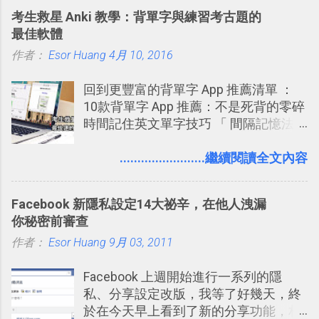
敲側擊的角度，寫過幾篇「 Trello 概
碟，就能快速印出高品質的照片成品。
考生救星 Anki 教學：背單字與練習考古題的
念」的管理教學文章： 把 Evernote 當
最佳軟體
作 Trello！ Kanbanote 筆記看板管理法
作者：
Esor Huang
Google Drive 變身 Trello ！幫雲端硬碟
4月 10, 2016
建立專案看板 但是，我自己也一直使用
回到更豐富的背單字 App 推薦清單 ：
著 Trello ，卻還沒有在電腦玩物上寫過
10款背單字 App 推薦：不是死背的零碎
一篇完整的介紹！雖然錯過了幾年前第
時間記住英文單字技巧 「 間隔記憶法
一時間推薦 Trello 的時機，但在這段時
」，是指透過特定時間的反覆記憶，把
間的使用經驗下，剛好可以讓我整理沉
短期記憶變成長期記憶。 舉例來說我今
........................繼續閱讀全文內容
澱自己的使用方法，歸納出「 為什麼值
天記住一個單字，相關一兩天之後我可
得試試看 Trello 的關鍵特色 」，然後轉
能快要忘記，這時再次複習，記憶就增
化成這篇文章深入淺出的 Trello 上手教
Facebook 新隱私設定14大祕辛，在他人洩漏
強；然後下次快要忘記可能變成相隔一
學。 2015/6/13 新增： 免費專案管理軟
你秘密前審查
個禮拜，這時再次複習，就能把記憶強
體推薦！困難計畫簡單管理 13 種工具
作者：
Esor Huang
化，讓記憶延長到可能半個月；那時候
9月 03, 2011
2016 年新增 ： 如何將 Trello 切換到繁
再做一次複習，或許我們就擁有了接下
體中文版？網頁 App 全中文化
Facebook 上週開始進行一系列的隱
來一個月的記憶長度！就這樣反覆慢慢
2016/7/7 新增 ： 如何活用 Trello 記
私、分享設定改版，我等了好幾天，終
拉長時間練習，就能讓一個東西成為腦
帳？我的理財計畫心得與看板範本
於在今天早上看到了新的分享功能，相
海中更深刻的記憶。 問題是，當我們一
2016/7/13 新增： 如何將網頁資料快速