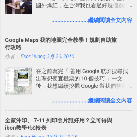
國外爆紅，在台灣我也看過好幾個創業
團隊使用 Slack 來做公司內部的訊息管
理，到底 Slack 有什麼魅力？它是不是
........................繼續閱讀全文內容
比起 LINE 或 Facebook 或 Email 更能有
效率的管理團隊溝通呢？我自己今年也
Google Maps 我的地圖完全教學！規劃自助旅
有機會在一個專案合作中使用了 Slack
行攻略
一段時間，我覺得它吸引人之處有三
作者：
Esor Huang
點： 1. 「 很有趣 」： Slack 裡擁有跟
3月 26, 2016
LINE 或 Facebook 一樣易於讓公司同事
在之前寫完「 善用 Google 航班搜尋找
聊天打屁、傳送有趣影音圖文的功能。
出理想便宜機票的 10 個技巧 」一文
2. 「 有效率 」：但是 Slack 的頻道、群
後，我想繼續挖掘 Google 幫我們規劃
組機制讓茶水間的聊天，不會干擾工作
自助旅行的潛力。 今天這篇文章，就深
的討論，並且星號與釘選功能讓每個同
入的來聊聊 Google 的「我的地圖」服
........................繼續閱讀全文內容
事可以從聊天中記錄重點。 3. 「 有彈性
務，這是一個可以讓我們「自訂地圖」
」： Slack 的架構可以讓每一個團隊設
的工具 ，在地圖上任意繪製地標、路
計出符合自己需求的通訊平台， Slack
全家沖印、 7-11 列印照片誰好用？立可得與
線，對商務需求來說可以打造出一張一
的軟體則讓同事可以在任何地方和公司
ibon教學+比較表
張資料地圖（例如我之前在製作一本新
保持聯繫。 如果你需要中文版的同類平
作者：
Esor Huang
12月 21, 2018