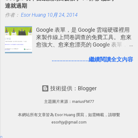
Word 上優秀的文書編輯老傳統：「
達就過期
Word 追蹤修訂終於出現在 Google
作者：
Esor Huang
Docs！論文改稿必備 」。 但是我也發
10月 24, 2014
現，有很多原本使用 Word 進行文書處
Google 表單，是 Google 雲端硬碟裡用
理的朋友，不一定有發現裡面藏了一個
來製作線上問卷調查的免費工具。 愈來
叫做「追蹤修訂」的好功能，因此決定
愈強大、愈來愈漂亮的 Google 表單，
寫一篇文章來介紹一下。 Word 的「追
可是設計出各式各樣擁有專業問題、滿
蹤修訂」主要用在這樣的情境：老師要
足特殊調查需求的精美問卷，如果你還
........................繼續閱讀全文內容
幫學生批改報告、論文時；要在同事或
不知道怎麼活用他的基本功能，那麼一
客戶的文件上提供修改建議時；自己要
定要參考下面三篇我在電腦玩物中所寫
幫自己寫的文章做修改潤飾時。這些時
的一系列教學，從基本功能到隱藏功
候，如果希望能夠有一個方法可以「不
技術提供：Blogger
能，會帶你上手這個好用的工具： 設計
直接改動原稿的進行修改，事後可以隨
問卷調查快速免費，新版線上 Google
時比對、確認、取消修改」，那麼就可
主題圖片來源：
mariusFM77
form 表單教學 不再只有醜醜範本！如
以用上 Word 的追蹤修訂（或是 Google
何幫 Google 表單美化背景外觀？
文件的建議操作 ）。
本網站所有文章皆為 Esor Huang 撰寫，如需轉載，請聯繫
Google 表單的 10 個專業問券調查設計
esorhjy@gmail.com
秘密教學 也因為寫了一系列實用的
Google 表單教學，所以很多朋友來問