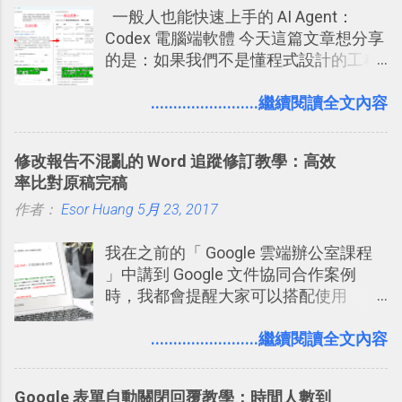
一般人也能快速上手的 AI Agent：
學： Evernote 新增類似 Google 文件的
Codex 電腦端軟體 今天這篇文章想分享
「免帳號登入」多人同步編輯功能
的是：如果我們不是懂程式設計的工程
師， 一般人要怎麼快速上手 OpenAI
（ChatGPT） 的 Codex 工具？ 如何用
........................繼續閱讀全文內容
這個 AI 助理，協助我們處理電腦硬碟資
料夾中的工作文件、任務成果，進一步
修改報告不混亂的 Word 追蹤修訂教學：高效
打造一個更自動化的電腦工作流程。
率比對原稿完稿
作者：
Esor Huang
5月 23, 2017
我在之前的「 Google 雲端辦公室課程
」中講到 Google 文件協同合作案例
時，我都會提醒大家可以搭配使用
Google 文件上的「建議操作」功能，讓
多人編輯同一份報告、文章時更加條理
........................繼續閱讀全文內容
分明，修改更有效率。而這並非 Google
文件獨創功能，事實上這是來自於
Google 表單自動關閉回覆教學：時間人數到