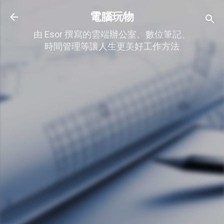
跳到主要內容
電腦玩物
由 Esor 撰寫的雲端辦公室、數位筆記、
時間管理等讓人生更美好工作方法