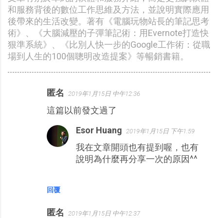
和服務背後的數位工作思維及方法，並說明實際應用
後帶來的生活改變。著有《電腦玩物站長的筆記思考
術》、《大腦減壓的子彈筆記術：用Evernote打造快
狠準系統》、《比別人快一步的Google工作術：從職
場到人生的100個聰明改造提案》等暢銷書籍。
匿名
2019年1月15日 中午12:36
留
這篇以前發文過了
言
Esor Huang
2019年1月15日 下午1:59
我在文章開頭也有提到喔，也有
說明為什麼再分享一次的原因^^
回覆
匿名
2019年1月15日 中午12:37