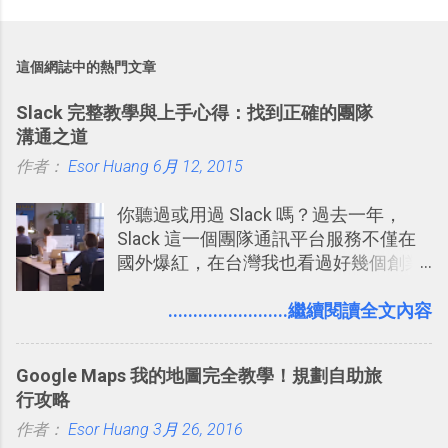
這個網誌中的熱門文章
Slack 完整教學與上手心得：找到正確的團隊
溝通之道
作者：
Esor Huang
6月 12, 2015
你聽過或用過 Slack 嗎？過去一年，
Slack 這一個團隊通訊平台服務不僅在
國外爆紅，在台灣我也看過好幾個創業
團隊使用 Slack 來做公司內部的訊息管
理，到底 Slack 有什麼魅力？它是不是
........................繼續閱讀全文內容
比起 LINE 或 Facebook 或 Email 更能有
效率的管理團隊溝通呢？我自己今年也
Google Maps 我的地圖完全教學！規劃自助旅
有機會在一個專案合作中使用了 Slack
行攻略
一段時間，我覺得它吸引人之處有三
作者：
Esor Huang
點： 1. 「 很有趣 」： Slack 裡擁有跟
3月 26, 2016