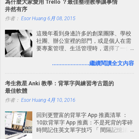
為什麼大家愛用 Trello ？最佳整理教學讓事情
片？而且最好能不花時間、立即拿到、
時帶來好心情，二方面事後就是最好的
井然有序
價格也不貴呢？ 如果家裡沒有印表機
旅遊回憶之一。 自訂地圖還能跟朋友共
作者：
Esor Huang
（或是沒有好的印表機），又不想跑照
6月 08, 2015
享合作，讓彼此都能在手機上查看這次
相館，那麼這時候 「便利商店」同樣也
旅行地圖。
這幾年看到身邊許多的創業團隊、學校
提供了印照片的服務 ，而且價格不貴，
社團、辦公室裡的部門，或是個人在需
可以立即拿到，操作流程也十分簡單。
要專案管理、生活管理時，選擇了一個
之前我在電腦玩物分享過：「 不需買印
叫做「 Trello 」的雲端服務，這到底是
表機也免隨身碟， 7-11 全家雲端列印超
一個什麼樣的管理工具，讓這麼多人都
........................繼續閱讀全文內容
方便教學 」。這篇文章則從印照片出
愛用 Trello ？在電腦玩物上，我也從旁
發： 同樣的不需買印表機、不需隨身
敲側擊的角度，寫過幾篇「 Trello 概
碟，就能快速印出高品質的照片成品。
考生救星 Anki 教學：背單字與練習考古題的
念」的管理教學文章： 把 Evernote 當
最佳軟體
作 Trello！ Kanbanote 筆記看板管理法
作者：
Esor Huang
Google Drive 變身 Trello ！幫雲端硬碟
4月 10, 2016
建立專案看板 但是，我自己也一直使用
回到更豐富的背單字 App 推薦清單 ：
著 Trello ，卻還沒有在電腦玩物上寫過
10款背單字 App 推薦：不是死背的零碎
一篇完整的介紹！雖然錯過了幾年前第
時間記住英文單字技巧 「 間隔記憶法
一時間推薦 Trello 的時機，但在這段時
」，是指透過特定時間的反覆記憶，把
間的使用經驗下，剛好可以讓我整理沉