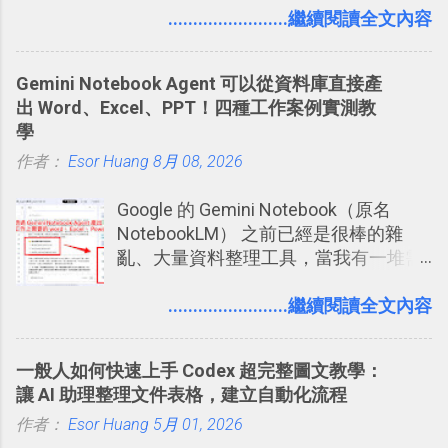
短期記憶變成長期記憶。 舉例來說我今
........................繼續閱讀全文內容
澱自己的使用方法，歸納出「 為什麼值
天記住一個單字，相關一兩天之後我可
得試試看 Trello 的關鍵特色 」，然後轉
能快要忘記，這時再次複習，記憶就增
化成這篇文章深入淺出的 Trello 上手教
Gemini Notebook Agent 可以從資料庫直接產
強；然後下次快要忘記可能變成相隔一
學。 2015/6/13 新增： 免費專案管理軟
出 Word、Excel、PPT！四種工作案例實測教
個禮拜，這時再次複習，就能把記憶強
體推薦！困難計畫簡單管理 13 種工具
學
化，讓記憶延長到可能半個月；那時候
2016 年新增 ： 如何將 Trello 切換到繁
作者：
Esor Huang
再做一次複習，或許我們就擁有了接下
8月 08, 2026
體中文版？網頁 App 全中文化
來一個月的記憶長度！就這樣反覆慢慢
2016/7/7 新增 ： 如何活用 Trello 記
Google 的 Gemini Notebook（原名
拉長時間練習，就能讓一個東西成為腦
帳？我的理財計畫心得與看板範本
NotebookLM） 之前已經是很棒的雜
海中更深刻的記憶。 問題是，當我們一
2016/7/13 新增： 如何將網頁資料快速
亂、大量資料整理工具，當我有一堆需
次要記住 1000 個英文單字，或是一次
剪貼到 Trello？收集專案資料技巧
要抓出相關重點的研究資料，或是有大
要準備數百個考試問題時，自己手動進
2016/8 新增： Trello 開放「強化功能」
量格式不一的混亂工作文件需要彙整，
........................繼續閱讀全文內容
行間隔記憶法的練習不是很累嗎？所以
讓免費用戶串聯 Evernote 等雲端服務
我都喜歡用 Gemini Notebook 作第一階
就有了自動化的工具，幫助我們管理要
2016/8 新增 ： Trello 卡片自訂欄位密
段的整理，整理好後再交給 ChatGPT 或
練習的記憶卡片，自動規劃要延期複習
技！最想要的強大 Trello 客製化範例教
一般人如何快速上手 Codex 超完整圖文教學：
Codex 這樣的 AI 工作作進階處理。
的卡片，每天自動產生記憶練習題，這
學 2016/11 新增： [時間技客-7] 重要緊
讓 AI 助理整理文件表格，建立自動化流程
樣的軟體中最受好評的，或許就是今天
急時間管理四象限在 Trello 活用與範本
作者：
Esor Huang
5月 01, 2026
要推薦的 「 Anki 」 。
下載 2017/2 新增 ： Trello 團隊如何使