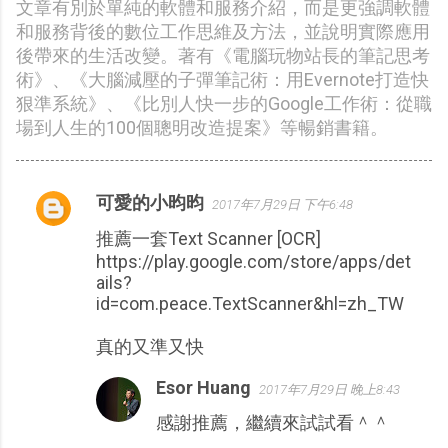
文章有別於單純的軟體和服務介紹，而是更強調軟體
和服務背後的數位工作思維及方法，並說明實際應用
後帶來的生活改變。著有《電腦玩物站長的筆記思考
術》、《大腦減壓的子彈筆記術：用Evernote打造快
狠準系統》、《比別人快一步的Google工作術：從職
場到人生的100個聰明改造提案》等暢銷書籍。
可愛的小昀昀
2017年7月29日 下午6:48
留
推薦一套Text Scanner [OCR]
言
https://play.google.com/store/apps/det
ails?
id=com.peace.TextScanner&hl=zh_TW
真的又準又快
Esor Huang
2017年7月29日 晚上8:43
感謝推薦，繼續來試試看＾＾