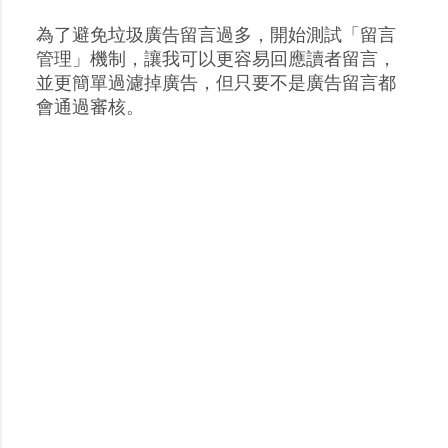
為了避免垃圾廣告留言過多，開始測試「留言
張
管理」機制，讓我可以更容易回應讀者留言，
貼
並更簡單過濾掉廣告，但只要不是廣告留言都
留
會通過審核。
言