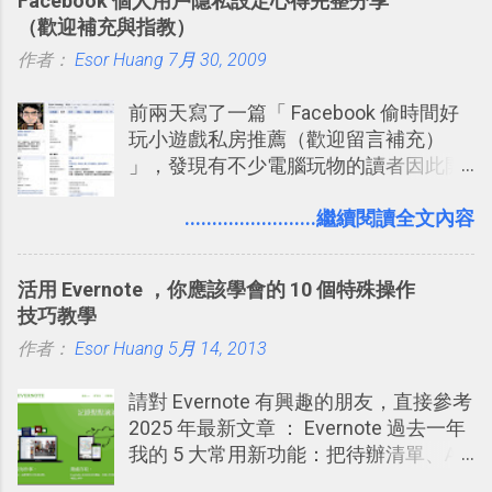
Facebook 個人用戶隱私設定心得完整分享
置。不過有一項很實用的設定是新增
（歡迎補充與指教）
的， 那就是可以 事先審查 朋友「標籤
作者：
Esor Huang
你」的內容，決定要不要讓其他朋友看
7月 30, 2009
到這些標籤。 具體來說，朋友如果把你
前兩天寫了一篇「 Facebook 偷時間好
標籤在他的訊息中，或是想把你標籤在
玩小遊戲私房推薦（歡迎留言補充）
相片圖片裡，現在你都多了一個「事先
」，發現有不少電腦玩物的讀者因此開
審查」的機制，可以決定這些你被標籤
始加入Facebook。整體來說，
的內容可不可以出現在你的個人檔案塗
Facebook確 實是目前最好的社群、社
........................繼續閱讀全文內容
鴉牆上，從而禁止可能的祕密被你其他
交服務之一，它優秀的互動配對機制，
朋友看到。 當然，這也可以最大程度的
讓你可以在Facebook中體驗到最即時而
杜絕遊戲、廣告討厭的標籤行為。
活用 Evernote ，你應該學會的 10 個特殊操作
有趣的交友聯繫： 例如你可以看到朋友
技巧教學
又加入了哪個社團？某位好友又出現在
作者：
Esor Huang
哪張相片中？或者有哪些朋友正熱衷於
5月 14, 2013
哪個遊戲？但也正因為如此，Facebook
請對 Evernote 有興趣的朋友，直接參考
如何分析使用你的個人資料而達到這種
2025 年最新文章 ： Evernote 過去一年
社群效果？則是很多人感到疑慮的部
我的 5 大常用新功能：把待辦清單、AI
份，也是惡意程式有可能利用的部份 。
辨識、長專案筆記裝進第二大腦 新功能
最新版Facebook隱私設定補充說明：