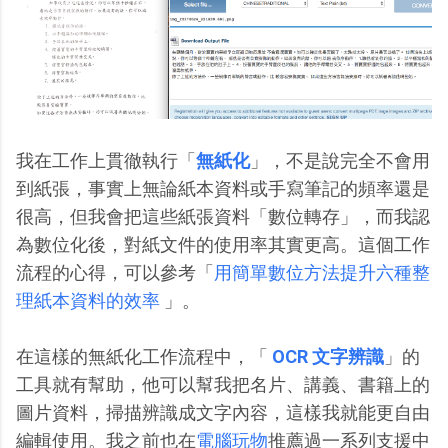
我在工作上貫徹執行「
無紙化
」，不是說完全不會用
到紙張，事實上無論紙本資料或手寫筆記的頻率還是
很高，但我會把這些紙張資料「數位轉存」，而我認
為數位化後，對紙文件的使用率其實更高。這個工作
流程的心得，可以參考「
用簡單數位方法提升六種整
理紙本資料的效率
」。
在這樣的無紙化工作流程中，「
OCR 文字辨識
」的
工具就有幫助，他可以幫我把名片、講義、書籍上的
圖片資料，掃描辨識成文字內容，這樣我就能更自由
編輯使用。我之前也在
電腦玩物
推薦過一系列支援中