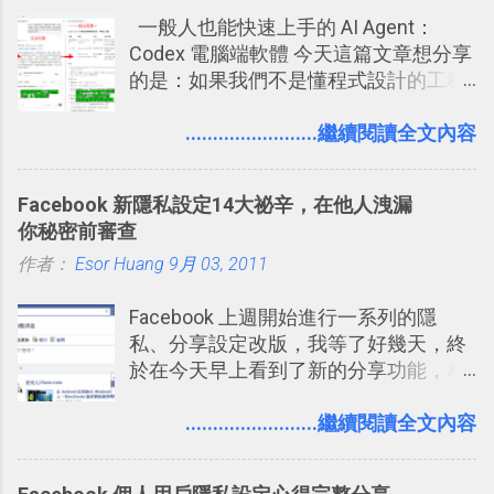
用 Trello？ 8個專案排程協作重點技巧
一般人也能快速上手的 AI Agent：
2017/6 新增： 如何用 Trello 規劃自助
Codex 電腦端軟體 今天這篇文章想分享
旅行？我的 Trello 行程計畫使用技巧教
的是：如果我們不是懂程式設計的工程
學 2017/7 新增： 如何讓 Trello 列表與
師， 一般人要怎麼快速上手 OpenAI
卡片不再落落長？專案管理的5個關鍵
（ChatGPT） 的 Codex 工具？ 如何用
........................繼續閱讀全文內容
技巧 2017/8/23 新增 ： 如何用 Trello 做
這個 AI 助理，協助我們處理電腦硬碟資
子彈筆記？我的 Trello GTD 方法範例看
料夾中的工作文件、任務成果，進一步
板分享
Facebook 新隱私設定14大祕辛，在他人洩漏
打造一個更自動化的電腦工作流程。
你秘密前審查
作者：
Esor Huang
9月 03, 2011
Facebook 上週開始進行一系列的隱
私、分享設定改版，我等了好幾天，終
於在今天早上看到了新的分享功能，相
信台灣用戶大多數應該也都已經可以使
用新版的分享功能與隱私設定。 嚴格來
........................繼續閱讀全文內容
說，這次新版設定大多數都是以前就有
的功能，只是現在換到比較好操作的位