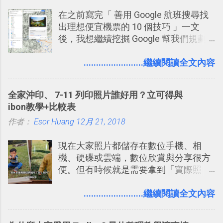
LINE 或 Facebook 一樣易於讓公司同事
在之前寫完「 善用 Google 航班搜尋找
聊天打屁、傳送有趣影音圖文的功能。
出理想便宜機票的 10 個技巧 」一文
2. 「 有效率 」：但是 Slack 的頻道、群
後，我想繼續挖掘 Google 幫我們規劃
組機制讓茶水間的聊天，不會干擾工作
自助旅行的潛力。 今天這篇文章，就深
的討論，並且星號與釘選功能讓每個同
入的來聊聊 Google 的「我的地圖」服
........................繼續閱讀全文內容
事可以從聊天中記錄重點。 3. 「 有彈性
務，這是一個可以讓我們「自訂地圖」
」： Slack 的架構可以讓每一個團隊設
的工具 ，在地圖上任意繪製地標、路
計出符合自己需求的通訊平台， Slack
全家沖印、 7-11 列印照片誰好用？立可得與
線，對商務需求來說可以打造出一張一
的軟體則讓同事可以在任何地方和公司
ibon教學+比較表
張資料地圖（例如我之前在製作一本新
保持聯繫。 如果你需要中文版的同類平
作者：
Esor Huang
書時建立的「 台灣推薦空拍地點地圖
12月 21, 2018
台，可以參考： JANDI 高效率團隊通訊
」），對生活需求來說，則可以讓我們
平台完整教學，比 Slack 更適合中文用
現在大家照片都儲存在數位手機、相
規劃自助旅行路線！ Google 「我的地
戶 。 2017/3 新增 ： Sortd for Slack：
機、硬碟或雲端，數位欣賞與分享很方
圖」在規劃自助旅行路線時可以解決許
改造 Slack 討論串介面變成專案任務排
便。但有時候就是需要拿到「實際照
多問題： 國外地點名稱地址常常難懂，
程看板
片」，例如： 小朋友學校的勞作作業 想
用自訂地圖就能自己取一個好辨識的名
要製作家庭相框 用照片來當小禮物 把照
........................繼續閱讀全文內容
稱。 在規劃路線之外，自訂地圖還能補
片貼在紙本手帳上 這時候，有什麼方法
充許多旅遊圖文資料，讓這張地圖就是
可以快速把數位照片「洗」成實體照
旅遊手冊。 好看的自訂地圖一方面旅行