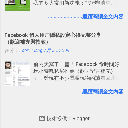
我的 5 大常用新功能：把待辦清單、AI
海中更深刻的記憶。 問題是，當我們一
辨識、長專案筆記裝進第二大腦 新功能
次要記住 1000 個英文單字，或是一次
介紹文章： 把不同筆記中的待辦清單統
........................繼續閱讀全文內容
要準備數百個考試問題時，自己手動進
一管理！ Evernote 強化原本已經很好用
行間隔記憶法的練習不是很累嗎？所以
的工作事項功能 新功能教學： Evernote
就有了自動化的工具，幫助我們管理要
Facebook 個人用戶隱私設定心得完整分享
大綱收合、目錄連結、錨點連結，整理
練習的記憶卡片，自動規劃要延期複習
（歡迎補充與指教）
超長筆記應用案例分享 新功能教學： 會
的卡片，每天自動產生記憶練習題，這
作者：
Esor Huang
議記錄不麻煩！我常用兩個 Evernote AI
7月 30, 2009
樣的軟體中最受好評的，或許就是今天
功能整理錄音、手寫筆記 更新功能教
要推薦的 「 Anki 」 。
前兩天寫了一篇「 Facebook 偷時間好
學： Evernote 新增類似 Google 文件的
玩小遊戲私房推薦（歡迎留言補充）
「免帳號登入」多人同步編輯功能
」，發現有不少電腦玩物的讀者因此開
始加入Facebook。整體來說，
Facebook確 實是目前最好的社群、社
........................繼續閱讀全文內容
交服務之一，它優秀的互動配對機制，
讓你可以在Facebook中體驗到最即時而
有趣的交友聯繫： 例如你可以看到朋友
技術提供：Blogger
又加入了哪個社團？某位好友又出現在
哪張相片中？或者有哪些朋友正熱衷於