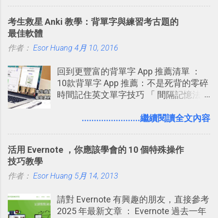
這個 AI 助理，協助我們處理電腦硬碟資
朋友看到。 當然，這也可以最大程度的
讓免費用戶串聯 Evernote 等雲端服務
料夾中的工作文件、任務成果，進一步
杜絕遊戲、廣告討厭的標籤行為。
2016/8 新增 ： Trello 卡片自訂欄位密
考生救星 Anki 教學：背單字與練習考古題的
打造一個更自動化的電腦工作流程。
技！最想要的強大 Trello 客製化範例教
最佳軟體
學 2016/11 新增： [時間技客-7] 重要緊
作者：
Esor Huang
4月 10, 2016
急時間管理四象限在 Trello 活用與範本
下載 2017/2 新增 ： Trello 團隊如何使
回到更豐富的背單字 App 推薦清單 ：
用 Trello？ 8個專案排程協作重點技巧
10款背單字 App 推薦：不是死背的零碎
2017/6 新增： 如何用 Trello 規劃自助
時間記住英文單字技巧 「 間隔記憶法
旅行？我的 Trello 行程計畫使用技巧教
」，是指透過特定時間的反覆記憶，把
學 2017/7 新增： 如何讓 Trello 列表與
短期記憶變成長期記憶。 舉例來說我今
........................繼續閱讀全文內容
卡片不再落落長？專案管理的5個關鍵
天記住一個單字，相關一兩天之後我可
技巧 2017/8/23 新增 ： 如何用 Trello 做
能快要忘記，這時再次複習，記憶就增
子彈筆記？我的 Trello GTD 方法範例看
活用 Evernote ，你應該學會的 10 個特殊操作
強；然後下次快要忘記可能變成相隔一
板分享
技巧教學
個禮拜，這時再次複習，就能把記憶強
作者：
Esor Huang
化，讓記憶延長到可能半個月；那時候
5月 14, 2013
再做一次複習，或許我們就擁有了接下
請對 Evernote 有興趣的朋友，直接參考
來一個月的記憶長度！就這樣反覆慢慢
2025 年最新文章 ： Evernote 過去一年
拉長時間練習，就能讓一個東西成為腦