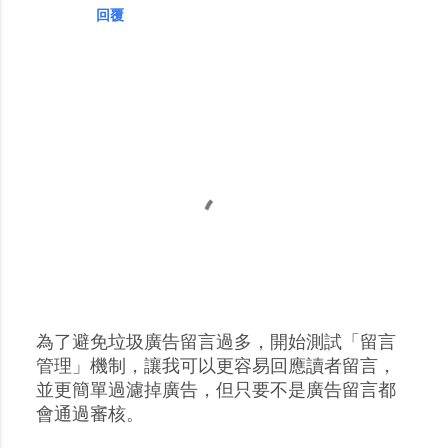
回覆
為了避免垃圾廣告留言過多，開始測試「留言
張
管理」機制，讓我可以更容易回應讀者留言，
貼
並更簡單過濾掉廣告，但只要不是廣告留言都
留
會通過審核。
言