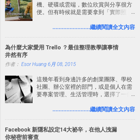
機、硬碟或雲端，數位欣賞與分享很方
圖」在規劃自助旅行路線時可以解決許
改造 Slack 討論串介面變成專案任務排
便。但有時候就是需要拿到「實際照
多問題： 國外地點名稱地址常常難懂，
程看板
片」，例如： 小朋友學校的勞作作業 想
用自訂地圖就能自己取一個好辨識的名
要製作家庭相框 用照片來當小禮物 把照
........................繼續閱讀全文內容
稱。 在規劃路線之外，自訂地圖還能補
片貼在紙本手帳上 這時候，有什麼方法
充許多旅遊圖文資料，讓這張地圖就是
可以快速把數位照片「洗」成實體照
旅遊手冊。 好看的自訂地圖一方面旅行
為什麼大家愛用 Trello ？最佳整理教學讓事情
片？而且最好能不花時間、立即拿到、
時帶來好心情，二方面事後就是最好的
井然有序
價格也不貴呢？ 如果家裡沒有印表機
旅遊回憶之一。 自訂地圖還能跟朋友共
作者：
Esor Huang
（或是沒有好的印表機），又不想跑照
6月 08, 2015
享合作，讓彼此都能在手機上查看這次
相館，那麼這時候 「便利商店」同樣也
旅行地圖。
這幾年看到身邊許多的創業團隊、學校
提供了印照片的服務 ，而且價格不貴，
社團、辦公室裡的部門，或是個人在需
可以立即拿到，操作流程也十分簡單。
要專案管理、生活管理時，選擇了一個
之前我在電腦玩物分享過：「 不需買印
叫做「 Trello 」的雲端服務，這到底是
表機也免隨身碟， 7-11 全家雲端列印超
一個什麼樣的管理工具，讓這麼多人都
........................繼續閱讀全文內容
方便教學 」。這篇文章則從印照片出
愛用 Trello ？在電腦玩物上，我也從旁
發： 同樣的不需買印表機、不需隨身
敲側擊的角度，寫過幾篇「 Trello 概
碟，就能快速印出高品質的照片成品。
Facebook 新隱私設定14大祕辛，在他人洩漏
念」的管理教學文章： 把 Evernote 當
你秘密前審查
作 Trello！ Kanbanote 筆記看板管理法