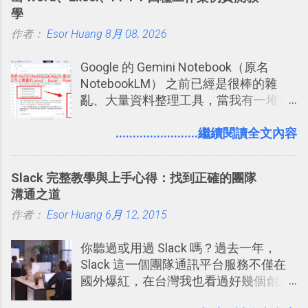
學
作者：
Esor Huang
8月 08, 2026
Google 的 Gemini Notebook（原名
NotebookLM） 之前已經是很棒的雜
亂、大量資料整理工具，當我有一堆需
要抓出相關重點的研究資料，或是有大
量格式不一的混亂工作文件需要彙整，
........................繼續閱讀全文內容
我都喜歡用 Gemini Notebook 作第一階
段的整理，整理好後再交給 ChatGPT 或
Slack 完整教學與上手心得：找到正確的團隊
Codex 這樣的 AI 工作作進階處理。
溝通之道
作者：
Esor Huang
6月 12, 2015
你聽過或用過 Slack 嗎？過去一年，
Slack 這一個團隊通訊平台服務不僅在
國外爆紅，在台灣我也看過好幾個創業
團隊使用 Slack 來做公司內部的訊息管