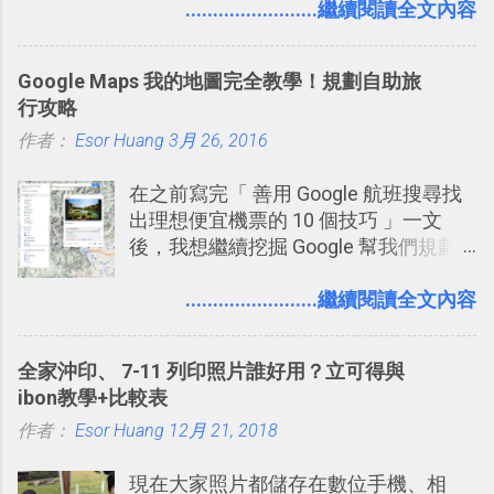
理，到底 Slack 有什麼魅力？它是不是
........................繼續閱讀全文內容
比起 LINE 或 Facebook 或 Email 更能有
效率的管理團隊溝通呢？我自己今年也
Google Maps 我的地圖完全教學！規劃自助旅
有機會在一個專案合作中使用了 Slack
行攻略
一段時間，我覺得它吸引人之處有三
作者：
Esor Huang
點： 1. 「 很有趣 」： Slack 裡擁有跟
3月 26, 2016
LINE 或 Facebook 一樣易於讓公司同事
在之前寫完「 善用 Google 航班搜尋找
聊天打屁、傳送有趣影音圖文的功能。
出理想便宜機票的 10 個技巧 」一文
2. 「 有效率 」：但是 Slack 的頻道、群
後，我想繼續挖掘 Google 幫我們規劃
組機制讓茶水間的聊天，不會干擾工作
自助旅行的潛力。 今天這篇文章，就深
的討論，並且星號與釘選功能讓每個同
入的來聊聊 Google 的「我的地圖」服
........................繼續閱讀全文內容
事可以從聊天中記錄重點。 3. 「 有彈性
務，這是一個可以讓我們「自訂地圖」
」： Slack 的架構可以讓每一個團隊設
的工具 ，在地圖上任意繪製地標、路
計出符合自己需求的通訊平台， Slack
全家沖印、 7-11 列印照片誰好用？立可得與
線，對商務需求來說可以打造出一張一
的軟體則讓同事可以在任何地方和公司
ibon教學+比較表
張資料地圖（例如我之前在製作一本新
保持聯繫。 如果你需要中文版的同類平
作者：
Esor Huang
書時建立的「 台灣推薦空拍地點地圖
12月 21, 2018
台，可以參考： JANDI 高效率團隊通訊
」），對生活需求來說，則可以讓我們
平台完整教學，比 Slack 更適合中文用
現在大家照片都儲存在數位手機、相
規劃自助旅行路線！ Google 「我的地
戶 。 2017/3 新增 ： Sortd for Slack：