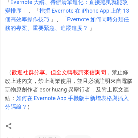
「
Evernote 大綱、待辦清單進化：直接拖曳就能改
變排序
」、「
挖掘 Evernote 在 iPhone App 上的 13
個高效率操作技巧
」、「
Evernote 如何同時分類任
務的專案、重要緊急、追蹤進度？
」
（
歡迎社群分享。但全文轉載請來信詢問
，禁止修
改上述內文，禁止商業使用，並且必須註明來自電腦
玩物原創作者 esor huang 異塵行者，及附上原文連
結：
如何在 Evernote App 手機版中新增表格與插入
分隔線？
）