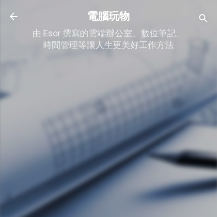
跳到主要內容
電腦玩物
由 Esor 撰寫的雲端辦公室、數位筆記、
時間管理等讓人生更美好工作方法