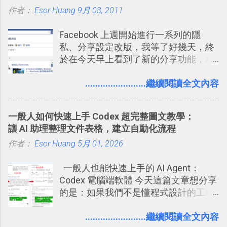
作者：
Esor Huang
Google Drive 變身 Trello ！幫雲端硬碟
9月 03, 2011
建立專案看板 但是，我自己也一直使用
Facebook 上週開始進行一系列的隱
著 Trello ，卻還沒有在電腦玩物上寫過
私、分享設定改版，我等了好幾天，終
一篇完整的介紹！雖然錯過了幾年前第
於在今天早上看到了新的分享功能，相
一時間推薦 Trello 的時機，但在這段時
信台灣用戶大多數應該也都已經可以使
間的使用經驗下，剛好可以讓我整理沉
用新版的分享功能與隱私設定。 嚴格來
........................繼續閱讀全文內容
澱自己的使用方法，歸納出「 為什麼值
說，這次新版設定大多數都是以前就有
得試試看 Trello 的關鍵特色 」，然後轉
的功能，只是現在換到比較好操作的位
化成這篇文章深入淺出的 Trello 上手教
一般人如何快速上手 Codex 超完整圖文教學：
置。不過有一項很實用的設定是新增
學。 2015/6/13 新增： 免費專案管理軟
讓 AI 助理整理文件表格，建立自動化流程
的， 那就是可以 事先審查 朋友「標籤
體推薦！困難計畫簡單管理 13 種工具
作者：
Esor Huang
你」的內容，決定要不要讓其他朋友看
5月 01, 2026
2016 年新增 ： 如何將 Trello 切換到繁
到這些標籤。 具體來說，朋友如果把你
體中文版？網頁 App 全中文化
一般人也能快速上手的 AI Agent：
標籤在他的訊息中，或是想把你標籤在
2016/7/7 新增 ： 如何活用 Trello 記
Codex 電腦端軟體 今天這篇文章想分享
相片圖片裡，現在你都多了一個「事先
帳？我的理財計畫心得與看板範本
的是：如果我們不是懂程式設計的工程
審查」的機制，可以決定這些你被標籤
2016/7/13 新增： 如何將網頁資料快速
師， 一般人要怎麼快速上手 OpenAI
的內容可不可以出現在你的個人檔案塗
剪貼到 Trello？收集專案資料技巧
（ChatGPT） 的 Codex 工具？ 如何用
........................繼續閱讀全文內容
鴉牆上，從而禁止可能的祕密被你其他
2016/8 新增： Trello 開放「強化功能」