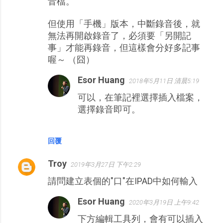
音檔。
但使用「手機」版本，中斷錄音後，就
無法再開啟錄音了，必須要「另開記
事」才能再錄音，但這樣會分好多記事
喔～ （囧）
Esor Huang
2018年5月11日 清晨5:19
可以，在筆記裡選擇插入檔案，
選擇錄音即可。
回覆
Troy
2019年3月27日 下午2:29
請問建立表個的"口"在IPAD中如何輸入
Esor Huang
2020年3月19日 上午9:42
下方編輯工具列，會有可以插入