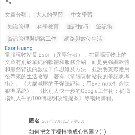
文章分類：
大人的學習
中文學習
知識管理
科學教育
筆記技巧
筆記術
資訊管理與網路工作
網路與數位生活
Esor Huang
電腦玩物站長 Esor （異塵行者），在電腦玩物上的
文章有別於單純的軟體和服務介紹，而是更強調軟體
和服務背後的數位工作思維及方法，並說明實際應用
後帶來的生活改變。著有《電腦玩物站長的筆記思考
術》、《大腦減壓的子彈筆記術：用Evernote打造快
狠準系統》、《比別人快一步的Google工作術：從職
場到人生的100個聰明改造提案》等暢銷書籍。
匿名
2017年2月12日 下午5:01
留
如何把文字檔轉換成心智圖？(1)
言