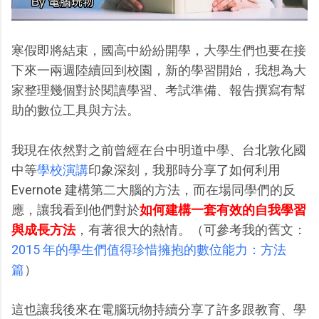
寒假即將結束，國高中紛紛開學，大學生們也要在接
下來一兩週陸續回到校園，新的學習開始，我想為大
家整理幾個對於閱讀學習、考試準備、報告撰寫有幫
助的數位工具與方法。
我現在依然對之前曾經在台中明道中學、台北敦化國
中等
學校演講
印象深刻，我那時分享了如何利用
Evernote 建構第二大腦的方法，而在場同學們的反
應，讓我看到他們對於
如何建構一套有效的自我學習
與成長方法
，有著很大的熱情。（可參考我的舊文：
2015 年的學生們值得珍惜擁抱的數位能力：方法
篇
）
這也讓我後來在電腦玩物持續分享了許多跟教育、學