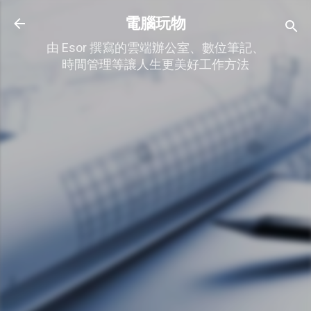
跳到主要內容
電腦玩物
由 Esor 撰寫的雲端辦公室、數位筆記、
時間管理等讓人生更美好工作方法