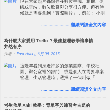
現在大家照片都儲存在數位手機、相機、硬
劃自助旅行路線時可以解決許多問題： 國外
碟或雲端，數位欣賞與分享很方便。但有時
地點名稱地址常常難懂，用自訂地圖就能自
候就是需要拿到「實際照片」，例如： 小朋
己取一個好辨識的名稱。 在規劃路線之外，
友學校的勞作作業 想要製作家庭相框 用照片
自訂地圖還能補充許多旅遊圖文資料，讓這
來當小禮物 把照片貼在紙本手帳上 這時候，
........................繼續閱讀全文內容
張地圖就是旅遊手冊。 好看的自訂地圖一方
有什麼方法可以快速把數位照片「洗」成實
面旅行時帶來好心情，二方面事後就是最好
體照片？而且最好能不花時間、立即拿到、
的旅遊回憶之一。 自訂地圖還能跟朋友共享
為什麼大家愛用 Trello ？最佳整理教學讓事情
價格也不貴呢？ 如果家裡沒有印表機（或是
合作，讓彼此都能在手機上查看這次旅行地
井然有序
沒有好的印表機），又不想跑照相館，那麼
圖。
作者：
Esor Huang
這時候 「便利商店」同樣也提供了印照片的
6月 08, 2015
服務 ，而且價格不貴，可以立即拿到，操作
這幾年看到身邊許多的創業團隊、學校社
流程也十分簡單。 之前我在電腦玩物分享
團、辦公室裡的部門，或是個人在需要專案
過：「 不需買印表機也免隨身碟， 7-11 全
管理、生活管理時，選擇了一個叫做「
家雲端列印超方便教學 」。這篇文章則從印
Trello 」的雲端服務，這到底是一個什麼樣
照片出發： 同樣的不需買印表機、不需隨身
的管理工具，讓這麼多人都愛用 Trello ？在
........................繼續閱讀全文內容
碟，就能快速印出高品質的照片成品。
電腦玩物上，我也從旁敲側擊的角度，寫過
幾篇「 Trello 概念」的管理教學文章： 把
考生救星 Anki 教學：背單字與練習考古題的
Evernote 當作 Trello！ Kanbanote 筆記看板