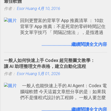
最佳軟體
管理法 Google Drive 變身 Trello ！幫雲端硬
作者：
Esor Huang
碟建立專案看板 但是，我自己也一直使用著
4月 10, 2016
Trello ，卻還沒有在電腦玩物上寫過一篇完
回到更豐富的背單字 App 推薦清單 ： 10款
整的介紹！雖然錯過了幾年前第一時間推薦
背單字 App 推薦：不是死背的零碎時間記住
Trello 的時機，但在這段時間的使用經驗
英文單字技巧 「 間隔記憶法 」，是指透過
下，剛好可以讓我整理沉澱自己的使用方
特定時間的反覆記憶，把短期記憶變成長期
法，歸納出「 為什麼值得試試看 Trello 的關
記憶。 舉例來說我今天記住一個單字，相關
........................繼續閱讀全文內容
鍵特色 」，然後轉化成這篇文章深入淺出的
一兩天之後我可能快要忘記，這時再次複
Trello 上手教學。 2015/6/13 新增： 免費專
習，記憶就增強；然後下次快要忘記可能變
案管理軟體推薦！困難計畫簡單管理 13 種
一般人如何快速上手 Codex 超完整圖文教學：
成相隔一個禮拜，這時再次複習，就能把記
工具 2016 年新增 ： 如何將 Trello 切換到繁
讓 AI 助理整理文件表格，建立自動化流程
憶強化，讓記憶延長到可能半個月；那時候
體中文版？網頁 App 全中文化 2016/7/7 新
作者：
Esor Huang
再做一次複習，或許我們就擁有了接下來一
5月 01, 2026
增 ： 如何活用 Trello 記帳？我的理財計畫心
個月的記憶長度！就這樣反覆慢慢拉長時間
得與看板範本 2016/7/13 新增： 如何將網頁
一般人也能快速上手的 AI Agent：Codex 電
練習，就能讓一個東西成為腦海中更深刻的
資料快速剪貼到 Trello？收集專案資料技巧
腦端軟體 今天這篇文章想分享的是：如果我
記憶。 問題是，當我們一次要記住 1000 個
2016/8 新增： Trello 開放「強化功能」讓免
們不是懂程式設計的工程師， 一般人要怎麼
英文單字，或是一次要準備數百個考試問題
費用戶串聯 Evernote 等雲端服務 2016/8 新
快速上手 OpenAI （ChatGPT） 的 Codex 工
時，自己手動進行間隔記憶法的練習不是很
增 ： Trello 卡片自訂欄位密技！最想要的強
具？ 如何用這個 AI 助理，協助我們處理電
........................繼續閱讀全文內容
累嗎？所以就有了自動化的工具，幫助我們
大 Trello 客製化範例教學 2016/11 新增：