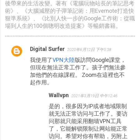
後帶來的生活改變。著有《電腦玩物站長的筆記思考
術》、《大腦減壓的子彈筆記術：用Evernote打造快
狠準系統》、《比別人快一步的Google工作術：從職
場到人生的100個聰明改造提案》等暢銷書籍。
Digital Surfer
2020年6月12日 下午5:38
留
我使用了
VPN大陸
版訪問Google課堂，
言
但現在無法正常工作了。孩子們無法參
加他們的在線課程。 Zoom在這裡也不
起作用。
Wallvpn
2021年3月19日 中午12:46
是的，很多因为IP或者地域限制
就无法正常访问与工作了。要访
问那就只能采用翻墙VPN工具
了，它能解锁限制让网站能正常
访问。希望对你有帮助，另附上