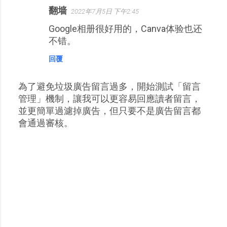
翻墙
2022年7月5日 下午2:45
Google相册很好用的，Canva体验也还
不错。
回覆
為了避免垃圾廣告留言過多，開始測試「留言
張
管理」機制，讓我可以更容易回應讀者留言，
貼
並更簡單過濾掉廣告，但只要不是廣告留言都
留
會通過審核。
言