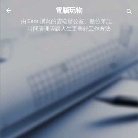
跳到主要內容
電腦玩物
由 Esor 撰寫的雲端辦公室、數位筆記、
時間管理等讓人生更美好工作方法