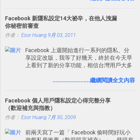
腦硬碟資料夾中的工作文件、任務成果，進
管理要練習的記憶卡片，自動規劃要延期複
[時間技客-7] 重要緊急時間管理四象限在
一步打造一個更自動化的電腦工作流程。
習的卡片，每天自動產生記憶練習題，這樣
Trello 活用與範本下載 2017/2 新增 ： Trello
Facebook 新隱私設定14大祕辛，在他人洩漏
的軟體中最受好評的，或許就是今天要推薦
團隊如何使用 Trello？ 8個專案排程協作重點
你秘密前審查
的 「 Anki 」 。
技巧 2017/6 新增： 如何用 Trello 規劃自助
作者：
Esor Huang
9月 03, 2011
旅行？我的 Trello 行程計畫使用技巧教學
2017/7 新增： 如何讓 Trello 列表與卡片不
Facebook 上週開始進行一系列的隱私、分
再落落長？專案管理的5個關鍵技巧
享設定改版，我等了好幾天，終於在今天早
2017/8/23 新增 ： 如何用 Trello 做子彈筆
上看到了新的分享功能，相信台灣用戶大多
記？我的 Trello GTD 方法範例看板分享
數應該也都已經可以使用新版的分享功能與
隱私設定。 嚴格來說，這次新版設定大多數
........................繼續閱讀全文內容
都是以前就有的功能，只是現在換到比較好
操作的位置。不過有一項很實用的設定是新
Facebook 個人用戶隱私設定心得完整分享
增的， 那就是可以 事先審查 朋友「標籤
（歡迎補充與指教）
你」的內容，決定要不要讓其他朋友看到這
作者：
Esor Huang
些標籤。 具體來說，朋友如果把你標籤在他
7月 30, 2009
的訊息中，或是想把你標籤在相片圖片裡，
前兩天寫了一篇「 Facebook 偷時間好玩小
現在你都多了一個「事先審查」的機制，可
遊戲私房推薦（歡迎留言補充） 」，發現有