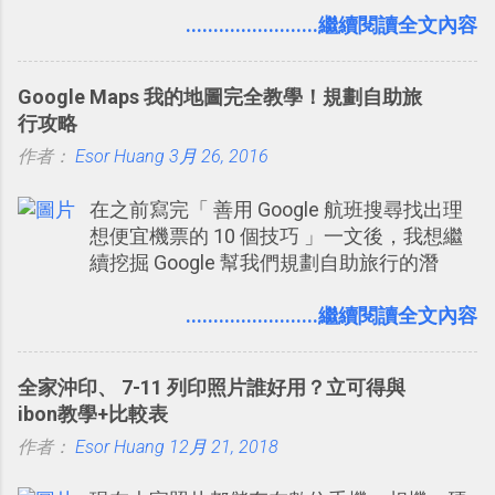
麼魅力？它是不是比起 LINE 或 Facebook 或
........................繼續閱讀全文內容
Email 更能有效率的管理團隊溝通呢？我自
己今年也有機會在一個專案合作中使用了
Google Maps 我的地圖完全教學！規劃自助旅
Slack 一段時間，我覺得它吸引人之處有三
行攻略
點： 1. 「 很有趣 」： Slack 裡擁有跟 LINE
作者：
Esor Huang
或 Facebook 一樣易於讓公司同事聊天打
3月 26, 2016
屁、傳送有趣影音圖文的功能。 2. 「 有效率
在之前寫完「 善用 Google 航班搜尋找出理
」：但是 Slack 的頻道、群組機制讓茶水間
想便宜機票的 10 個技巧 」一文後，我想繼
的聊天，不會干擾工作的討論，並且星號與
續挖掘 Google 幫我們規劃自助旅行的潛
釘選功能讓每個同事可以從聊天中記錄重
力。 今天這篇文章，就深入的來聊聊
點。 3. 「 有彈性 」： Slack 的架構可以讓
Google 的「我的地圖」服務，這是一個可以
........................繼續閱讀全文內容
每一個團隊設計出符合自己需求的通訊平
讓我們「自訂地圖」的工具 ，在地圖上任意
台， Slack 的軟體則讓同事可以在任何地方
繪製地標、路線，對商務需求來說可以打造
和公司保持聯繫。 如果你需要中文版的同類
全家沖印、 7-11 列印照片誰好用？立可得與
出一張一張資料地圖（例如我之前在製作一
平台，可以參考： JANDI 高效率團隊通訊平
ibon教學+比較表
本新書時建立的「 台灣推薦空拍地點地圖
台完整教學，比 Slack 更適合中文用戶 。
作者：
Esor Huang
」），對生活需求來說，則可以讓我們規劃
12月 21, 2018
2017/3 新增 ： Sortd for Slack： 改造 Slack
自助旅行路線！ Google 「我的地圖」在規
討論串介面變成專案任務排程看板