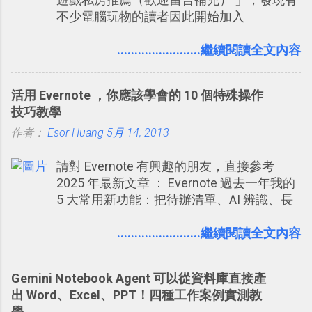
以決定這些你被標籤的內容可不可以出現在
不少電腦玩物的讀者因此開始加入
你的個人檔案塗鴉牆上，從而禁止可能的祕
Facebook。整體來說， Facebook確 實是目
密被你其他朋友看到。 當然，這也可以最大
前最好的社群、社交服務之一，它優秀的互
........................繼續閱讀全文內容
程度的杜絕遊戲、廣告討厭的標籤行為。
動配對機制，讓你可以在Facebook中體驗到
最即時而有趣的交友聯繫： 例如你可以看到
活用 Evernote ，你應該學會的 10 個特殊操作
朋友又加入了哪個社團？某位好友又出現在
技巧教學
哪張相片中？或者有哪些朋友正熱衷於哪個
作者：
Esor Huang
遊戲？但也正因為如此，Facebook如何分析
5月 14, 2013
使用你的個人資料而達到這種社群效果？則
請對 Evernote 有興趣的朋友，直接參考
是很多人感到疑慮的部份，也是惡意程式有
2025 年最新文章 ： Evernote 過去一年我的
可能利用的部份 。 最新版Facebook隱私設
5 大常用新功能：把待辦清單、AI 辨識、長
定補充說明： 從Facebook隱私設定全新簡
專案筆記裝進第二大腦 新功能介紹文章： 把
化介面設計中看權限控管重點 我個人是推薦
不同筆記中的待辦清單統一管理！ Evernote
........................繼續閱讀全文內容
大家來使用Facebook的，我自己也在
強化原本已經很好用的工作事項功能 新功能
Facebook中接收到朋友互動產生的樂趣與益
教學： Evernote 大綱收合、目錄連結、錨點
處。例如經由Facebook專屬頁面建立的「
Gemini Notebook Agent 可以從資料庫直接產
連結，整理超長筆記應用案例分享 新功能教
電腦玩物 」粉絲專頁，我把自己寫文章的過
出 Word、Excel、PPT！四種工作案例實測教
學： 會議記錄不麻煩！我常用兩個 Evernote
程，以及開始寫一篇文章前後的思考分享上
學