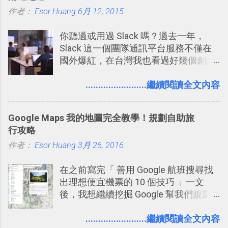
作者：
Esor Huang
6月 12, 2015
你聽過或用過 Slack 嗎？過去一年，
Slack 這一個團隊通訊平台服務不僅在
國外爆紅，在台灣我也看過好幾個創業
團隊使用 Slack 來做公司內部的訊息管
理，到底 Slack 有什麼魅力？它是不是
........................繼續閱讀全文內容
比起 LINE 或 Facebook 或 Email 更能有
效率的管理團隊溝通呢？我自己今年也
Google Maps 我的地圖完全教學！規劃自助旅
有機會在一個專案合作中使用了 Slack
行攻略
一段時間，我覺得它吸引人之處有三
作者：
Esor Huang
點： 1. 「 很有趣 」： Slack 裡擁有跟
3月 26, 2016
LINE 或 Facebook 一樣易於讓公司同事
在之前寫完「 善用 Google 航班搜尋找
聊天打屁、傳送有趣影音圖文的功能。
出理想便宜機票的 10 個技巧 」一文
2. 「 有效率 」：但是 Slack 的頻道、群
後，我想繼續挖掘 Google 幫我們規劃
組機制讓茶水間的聊天，不會干擾工作
自助旅行的潛力。 今天這篇文章，就深
的討論，並且星號與釘選功能讓每個同
入的來聊聊 Google 的「我的地圖」服
........................繼續閱讀全文內容
事可以從聊天中記錄重點。 3. 「 有彈性