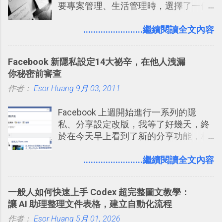
要專案管理、生活管理時，選擇了一個
之前我在電腦玩物分享過：「 不需買印
叫做「 Trello 」的雲端服務，這到底是
表機也免隨身碟， 7-11 全家雲端列印超
一個什麼樣的管理工具，讓這麼多人都
........................繼續閱讀全文內容
方便教學 」。這篇文章則從印照片出
愛用 Trello ？在電腦玩物上，我也從旁
發： 同樣的不需買印表機、不需隨身
敲側擊的角度，寫過幾篇「 Trello 概
碟，就能快速印出高品質的照片成品。
Facebook 新隱私設定14大祕辛，在他人洩漏
念」的管理教學文章： 把 Evernote 當
你秘密前審查
作 Trello！ Kanbanote 筆記看板管理法
作者：
Esor Huang
Google Drive 變身 Trello ！幫雲端硬碟
9月 03, 2011
建立專案看板 但是，我自己也一直使用
Facebook 上週開始進行一系列的隱
著 Trello ，卻還沒有在電腦玩物上寫過
私、分享設定改版，我等了好幾天，終
一篇完整的介紹！雖然錯過了幾年前第
於在今天早上看到了新的分享功能，相
一時間推薦 Trello 的時機，但在這段時
信台灣用戶大多數應該也都已經可以使
間的使用經驗下，剛好可以讓我整理沉
用新版的分享功能與隱私設定。 嚴格來
........................繼續閱讀全文內容
澱自己的使用方法，歸納出「 為什麼值
說，這次新版設定大多數都是以前就有
得試試看 Trello 的關鍵特色 」，然後轉
的功能，只是現在換到比較好操作的位
化成這篇文章深入淺出的 Trello 上手教
一般人如何快速上手 Codex 超完整圖文教學：
置。不過有一項很實用的設定是新增
學。 2015/6/13 新增： 免費專案管理軟
讓 AI 助理整理文件表格，建立自動化流程
的， 那就是可以 事先審查 朋友「標籤
體推薦！困難計畫簡單管理 13 種工具
作者：
Esor Huang
你」的內容，決定要不要讓其他朋友看
5月 01, 2026
2016 年新增 ： 如何將 Trello 切換到繁