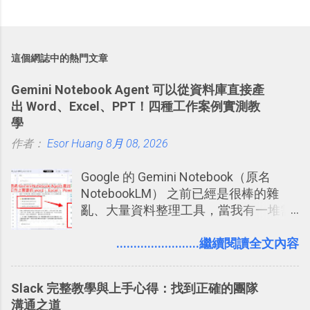
這個網誌中的熱門文章
Gemini Notebook Agent 可以從資料庫直接產
出 Word、Excel、PPT！四種工作案例實測教
學
作者：
Esor Huang
8月 08, 2026
Google 的 Gemini Notebook（原名
NotebookLM） 之前已經是很棒的雜
亂、大量資料整理工具，當我有一堆需
要抓出相關重點的研究資料，或是有大
量格式不一的混亂工作文件需要彙整，
........................繼續閱讀全文內容
我都喜歡用 Gemini Notebook 作第一階
段的整理，整理好後再交給 ChatGPT 或
Slack 完整教學與上手心得：找到正確的團隊
Codex 這樣的 AI 工作作進階處理。
溝通之道