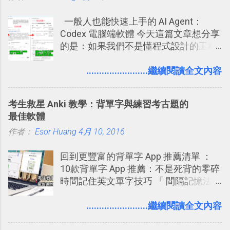
到這些標籤。 具體來說，朋友如果把你
體中文版？網頁 App 全中文化
一般人也能快速上手的 AI Agent：
標籤在他的訊息中，或是想把你標籤在
2016/7/7 新增 ： 如何活用 Trello 記
Codex 電腦端軟體 今天這篇文章想分享
相片圖片裡，現在你都多了一個「事先
帳？我的理財計畫心得與看板範本
的是：如果我們不是懂程式設計的工程
審查」的機制，可以決定這些你被標籤
2016/7/13 新增： 如何將網頁資料快速
師， 一般人要怎麼快速上手 OpenAI
的內容可不可以出現在你的個人檔案塗
剪貼到 Trello？收集專案資料技巧
（ChatGPT） 的 Codex 工具？ 如何用
........................繼續閱讀全文內容
鴉牆上，從而禁止可能的祕密被你其他
2016/8 新增： Trello 開放「強化功能」
這個 AI 助理，協助我們處理電腦硬碟資
朋友看到。 當然，這也可以最大程度的
讓免費用戶串聯 Evernote 等雲端服務
料夾中的工作文件、任務成果，進一步
杜絕遊戲、廣告討厭的標籤行為。
2016/8 新增 ： Trello 卡片自訂欄位密
考生救星 Anki 教學：背單字與練習考古題的
打造一個更自動化的電腦工作流程。
技！最想要的強大 Trello 客製化範例教
最佳軟體
學 2016/11 新增： [時間技客-7] 重要緊
作者：
Esor Huang
4月 10, 2016
急時間管理四象限在 Trello 活用與範本
下載 2017/2 新增 ： Trello 團隊如何使
回到更豐富的背單字 App 推薦清單 ：
用 Trello？ 8個專案排程協作重點技巧
10款背單字 App 推薦：不是死背的零碎
2017/6 新增： 如何用 Trello 規劃自助
時間記住英文單字技巧 「 間隔記憶法
旅行？我的 Trello 行程計畫使用技巧教
」，是指透過特定時間的反覆記憶，把
學 2017/7 新增： 如何讓 Trello 列表與
短期記憶變成長期記憶。 舉例來說我今
........................繼續閱讀全文內容
卡片不再落落長？專案管理的5個關鍵
天記住一個單字，相關一兩天之後我可
技巧 2017/8/23 新增 ： 如何用 Trello 做