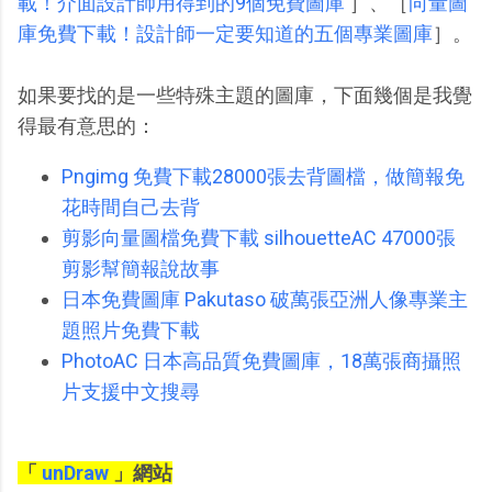
載！介面設計師用得到的9個免費圖庫
］、［
向量圖
庫免費下載！設計師一定要知道的五個專業圖庫
］。
如果要找的是一些特殊主題的圖庫，下面幾個是我覺
得最有意思的：
Pngimg 免費下載28000張去背圖檔，做簡報免
花時間自己去背
剪影向量圖檔免費下載 silhouetteAC 47000張
剪影幫簡報說故事
日本免費圖庫 Pakutaso 破萬張亞洲人像專業主
題照片免費下載
PhotoAC 日本高品質免費圖庫，18萬張商攝照
片支援中文搜尋
「
unDraw
」網站