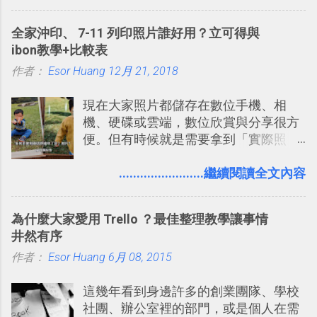
務，這是一個可以讓我們「自訂地圖」
」： Slack 的架構可以讓每一個團隊設
的工具 ，在地圖上任意繪製地標、路
計出符合自己需求的通訊平台， Slack
全家沖印、 7-11 列印照片誰好用？立可得與
線，對商務需求來說可以打造出一張一
的軟體則讓同事可以在任何地方和公司
ibon教學+比較表
張資料地圖（例如我之前在製作一本新
保持聯繫。 如果你需要中文版的同類平
作者：
Esor Huang
書時建立的「 台灣推薦空拍地點地圖
12月 21, 2018
台，可以參考： JANDI 高效率團隊通訊
」），對生活需求來說，則可以讓我們
平台完整教學，比 Slack 更適合中文用
現在大家照片都儲存在數位手機、相
規劃自助旅行路線！ Google 「我的地
戶 。 2017/3 新增 ： Sortd for Slack：
機、硬碟或雲端，數位欣賞與分享很方
圖」在規劃自助旅行路線時可以解決許
改造 Slack 討論串介面變成專案任務排
便。但有時候就是需要拿到「實際照
多問題： 國外地點名稱地址常常難懂，
程看板
片」，例如： 小朋友學校的勞作作業 想
用自訂地圖就能自己取一個好辨識的名
要製作家庭相框 用照片來當小禮物 把照
........................繼續閱讀全文內容
稱。 在規劃路線之外，自訂地圖還能補
片貼在紙本手帳上 這時候，有什麼方法
充許多旅遊圖文資料，讓這張地圖就是
可以快速把數位照片「洗」成實體照
旅遊手冊。 好看的自訂地圖一方面旅行
為什麼大家愛用 Trello ？最佳整理教學讓事情
片？而且最好能不花時間、立即拿到、
時帶來好心情，二方面事後就是最好的
井然有序
價格也不貴呢？ 如果家裡沒有印表機
旅遊回憶之一。 自訂地圖還能跟朋友共
作者：
Esor Huang
（或是沒有好的印表機），又不想跑照
6月 08, 2015
享合作，讓彼此都能在手機上查看這次
相館，那麼這時候 「便利商店」同樣也
旅行地圖。
這幾年看到身邊許多的創業團隊、學校
提供了印照片的服務 ，而且價格不貴，
社團、辦公室裡的部門，或是個人在需
可以立即拿到，操作流程也十分簡單。