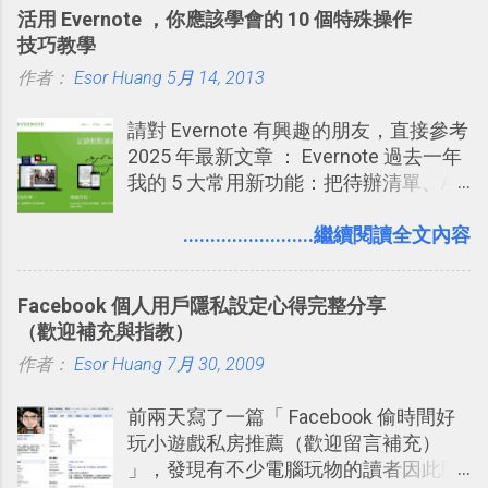
能快要忘記，這時再次複習，記憶就增
子彈筆記？我的 Trello GTD 方法範例看
活用 Evernote ，你應該學會的 10 個特殊操作
強；然後下次快要忘記可能變成相隔一
板分享
技巧教學
個禮拜，這時再次複習，就能把記憶強
作者：
Esor Huang
化，讓記憶延長到可能半個月；那時候
5月 14, 2013
再做一次複習，或許我們就擁有了接下
請對 Evernote 有興趣的朋友，直接參考
來一個月的記憶長度！就這樣反覆慢慢
2025 年最新文章 ： Evernote 過去一年
拉長時間練習，就能讓一個東西成為腦
我的 5 大常用新功能：把待辦清單、AI
海中更深刻的記憶。 問題是，當我們一
辨識、長專案筆記裝進第二大腦 新功能
次要記住 1000 個英文單字，或是一次
介紹文章： 把不同筆記中的待辦清單統
........................繼續閱讀全文內容
要準備數百個考試問題時，自己手動進
一管理！ Evernote 強化原本已經很好用
行間隔記憶法的練習不是很累嗎？所以
的工作事項功能 新功能教學： Evernote
就有了自動化的工具，幫助我們管理要
Facebook 個人用戶隱私設定心得完整分享
大綱收合、目錄連結、錨點連結，整理
練習的記憶卡片，自動規劃要延期複習
（歡迎補充與指教）
超長筆記應用案例分享 新功能教學： 會
的卡片，每天自動產生記憶練習題，這
作者：
Esor Huang
議記錄不麻煩！我常用兩個 Evernote AI
7月 30, 2009
樣的軟體中最受好評的，或許就是今天
功能整理錄音、手寫筆記 更新功能教
要推薦的 「 Anki 」 。
前兩天寫了一篇「 Facebook 偷時間好
學： Evernote 新增類似 Google 文件的
玩小遊戲私房推薦（歡迎留言補充）
「免帳號登入」多人同步編輯功能
」，發現有不少電腦玩物的讀者因此開