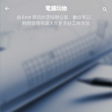
跳到主要內容
電腦玩物
由 Esor 撰寫的雲端辦公室、數位筆記、
時間管理等讓人生更美好工作方法