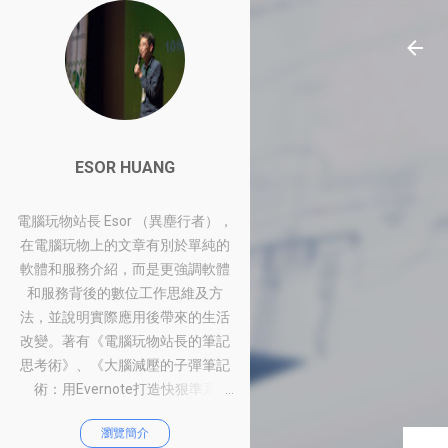
ESOR HUANG
電腦玩物站長 Esor （異塵行者），
在電腦玩物上的文章有別於單純的
軟體和服務介紹，而是更強調軟體
和服務背後的數位工作思維及方
法，並說明實際應用後帶來的生活
改變。著有《電腦玩物站長的筆記
思考術》、《大腦減壓的子彈筆記
術：用Evernote打造快狠準系
統》、《比別人快一步的Google工
瀏覽簡介
作術：從職場到人生的100個聰明