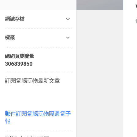
改造提案》等暢銷書籍。
網誌存檔
標籤
總網頁瀏覽量
3
0
6
8
3
9
8
5
0
訂閱電腦玩物最新文章
郵件訂閱電腦玩物隔週電子
報