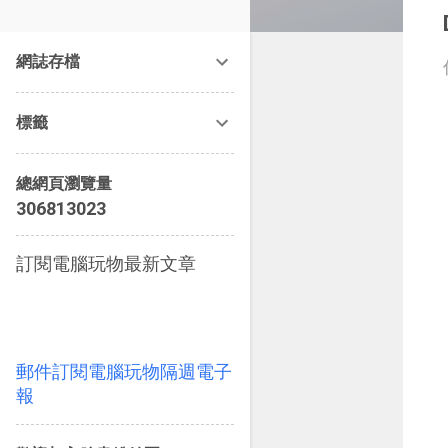
改造提案》等暢銷書籍。
網誌存檔
標籤
總網頁瀏覽量
3
0
6
8
1
3
0
2
3
訂閱電腦玩物最新文章
郵件訂閱電腦玩物隔週電子
報