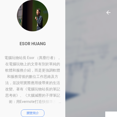
ESOR HUANG
電腦玩物站長 Esor （異塵行者），
在電腦玩物上的文章有別於單純的
軟體和服務介紹，而是更強調軟體
和服務背後的數位工作思維及方
法，並說明實際應用後帶來的生活
改變。著有《電腦玩物站長的筆記
思考術》、《大腦減壓的子彈筆記
術：用Evernote打造快狠準系
統》、《比別人快一步的Google工
瀏覽簡介
作術：從職場到人生的100個聰明