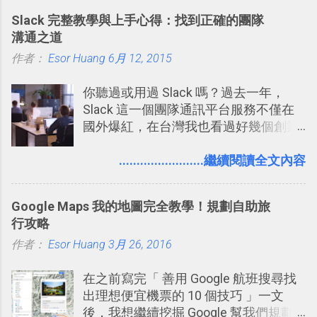
段的整理，整理好後再交給 ChatGPT 或
Slack 完整教學與上手心得：找到正確的團隊
Codex 這樣的 AI 工作作進階處理。
溝通之道
作者：
Esor Huang
6月 12, 2015
你聽過或用過 Slack 嗎？過去一年，
Slack 這一個團隊通訊平台服務不僅在
國外爆紅，在台灣我也看過好幾個創業
團隊使用 Slack 來做公司內部的訊息管
理，到底 Slack 有什麼魅力？它是不是
........................繼續閱讀全文內容
比起 LINE 或 Facebook 或 Email 更能有
效率的管理團隊溝通呢？我自己今年也
Google Maps 我的地圖完全教學！規劃自助旅
有機會在一個專案合作中使用了 Slack
行攻略
一段時間，我覺得它吸引人之處有三
作者：
Esor Huang
點： 1. 「 很有趣 」： Slack 裡擁有跟
3月 26, 2016
LINE 或 Facebook 一樣易於讓公司同事
在之前寫完「 善用 Google 航班搜尋找
聊天打屁、傳送有趣影音圖文的功能。
出理想便宜機票的 10 個技巧 」一文
2. 「 有效率 」：但是 Slack 的頻道、群
後，我想繼續挖掘 Google 幫我們規劃
組機制讓茶水間的聊天，不會干擾工作