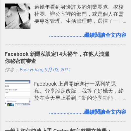
相館，那麼這時候 「便利商店」同樣也
旅行地圖。
這幾年看到身邊許多的創業團隊、學校
提供了印照片的服務 ，而且價格不貴，
社團、辦公室裡的部門，或是個人在需
可以立即拿到，操作流程也十分簡單。
要專案管理、生活管理時，選擇了一個
之前我在電腦玩物分享過：「 不需買印
叫做「 Trello 」的雲端服務，這到底是
表機也免隨身碟， 7-11 全家雲端列印超
一個什麼樣的管理工具，讓這麼多人都
........................繼續閱讀全文內容
方便教學 」。這篇文章則從印照片出
愛用 Trello ？在電腦玩物上，我也從旁
發： 同樣的不需買印表機、不需隨身
敲側擊的角度，寫過幾篇「 Trello 概
碟，就能快速印出高品質的照片成品。
Facebook 新隱私設定14大祕辛，在他人洩漏
念」的管理教學文章： 把 Evernote 當
你秘密前審查
作 Trello！ Kanbanote 筆記看板管理法
作者：
Esor Huang
Google Drive 變身 Trello ！幫雲端硬碟
9月 03, 2011
建立專案看板 但是，我自己也一直使用
Facebook 上週開始進行一系列的隱
著 Trello ，卻還沒有在電腦玩物上寫過
私、分享設定改版，我等了好幾天，終
一篇完整的介紹！雖然錯過了幾年前第
於在今天早上看到了新的分享功能，相
一時間推薦 Trello 的時機，但在這段時
信台灣用戶大多數應該也都已經可以使
間的使用經驗下，剛好可以讓我整理沉
用新版的分享功能與隱私設定。 嚴格來
........................繼續閱讀全文內容
澱自己的使用方法，歸納出「 為什麼值
說，這次新版設定大多數都是以前就有
得試試看 Trello 的關鍵特色 」，然後轉
的功能，只是現在換到比較好操作的位
化成這篇文章深入淺出的 Trello 上手教
一般人如何快速上手 Codex 超完整圖文教學：