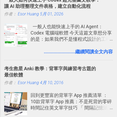
置。不過有一項很實用的設定是新增
學。 2015/6/13 新增： 免費專案管理軟
讓 AI 助理整理文件表格，建立自動化流程
的， 那就是可以 事先審查 朋友「標籤
體推薦！困難計畫簡單管理 13 種工具
作者：
Esor Huang
你」的內容，決定要不要讓其他朋友看
5月 01, 2026
2016 年新增 ： 如何將 Trello 切換到繁
到這些標籤。 具體來說，朋友如果把你
體中文版？網頁 App 全中文化
一般人也能快速上手的 AI Agent：
標籤在他的訊息中，或是想把你標籤在
2016/7/7 新增 ： 如何活用 Trello 記
Codex 電腦端軟體 今天這篇文章想分享
相片圖片裡，現在你都多了一個「事先
帳？我的理財計畫心得與看板範本
的是：如果我們不是懂程式設計的工程
審查」的機制，可以決定這些你被標籤
2016/7/13 新增： 如何將網頁資料快速
師， 一般人要怎麼快速上手 OpenAI
的內容可不可以出現在你的個人檔案塗
剪貼到 Trello？收集專案資料技巧
（ChatGPT） 的 Codex 工具？ 如何用
........................繼續閱讀全文內容
鴉牆上，從而禁止可能的祕密被你其他
2016/8 新增： Trello 開放「強化功能」
這個 AI 助理，協助我們處理電腦硬碟資
朋友看到。 當然，這也可以最大程度的
讓免費用戶串聯 Evernote 等雲端服務
料夾中的工作文件、任務成果，進一步
杜絕遊戲、廣告討厭的標籤行為。
2016/8 新增 ： Trello 卡片自訂欄位密
考生救星 Anki 教學：背單字與練習考古題的
打造一個更自動化的電腦工作流程。
技！最想要的強大 Trello 客製化範例教
最佳軟體
學 2016/11 新增： [時間技客-7] 重要緊
作者：
Esor Huang
4月 10, 2016
急時間管理四象限在 Trello 活用與範本
下載 2017/2 新增 ： Trello 團隊如何使
回到更豐富的背單字 App 推薦清單 ：
用 Trello？ 8個專案排程協作重點技巧
10款背單字 App 推薦：不是死背的零碎
2017/6 新增： 如何用 Trello 規劃自助
時間記住英文單字技巧 「 間隔記憶法
旅行？我的 Trello 行程計畫使用技巧教
」，是指透過特定時間的反覆記憶，把
學 2017/7 新增： 如何讓 Trello 列表與