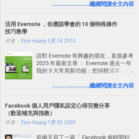
短期記憶變成長期記憶。 舉例來說我今
........................繼續閱讀全文內容
卡片不再落落長？專案管理的5個關鍵
天記住一個單字，相關一兩天之後我可
技巧 2017/8/23 新增 ： 如何用 Trello 做
能快要忘記，這時再次複習，記憶就增
子彈筆記？我的 Trello GTD 方法範例看
活用 Evernote ，你應該學會的 10 個特殊操作
強；然後下次快要忘記可能變成相隔一
板分享
技巧教學
個禮拜，這時再次複習，就能把記憶強
作者：
Esor Huang
化，讓記憶延長到可能半個月；那時候
5月 14, 2013
再做一次複習，或許我們就擁有了接下
請對 Evernote 有興趣的朋友，直接參考
來一個月的記憶長度！就這樣反覆慢慢
2025 年最新文章 ： Evernote 過去一年
拉長時間練習，就能讓一個東西成為腦
我的 5 大常用新功能：把待辦清單、AI
海中更深刻的記憶。 問題是，當我們一
辨識、長專案筆記裝進第二大腦 新功能
次要記住 1000 個英文單字，或是一次
介紹文章： 把不同筆記中的待辦清單統
........................繼續閱讀全文內容
要準備數百個考試問題時，自己手動進
一管理！ Evernote 強化原本已經很好用
行間隔記憶法的練習不是很累嗎？所以
的工作事項功能 新功能教學： Evernote
就有了自動化的工具，幫助我們管理要
Facebook 個人用戶隱私設定心得完整分享
大綱收合、目錄連結、錨點連結，整理
練習的記憶卡片，自動規劃要延期複習
（歡迎補充與指教）
超長筆記應用案例分享 新功能教學： 會
的卡片，每天自動產生記憶練習題，這
作者：
Esor Huang
議記錄不麻煩！我常用兩個 Evernote AI
7月 30, 2009
樣的軟體中最受好評的，或許就是今天
功能整理錄音、手寫筆記 更新功能教
要推薦的 「 Anki 」 。
前兩天寫了一篇「 Facebook 偷時間好
學： Evernote 新增類似 Google 文件的