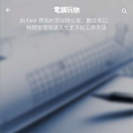
跳到主要內容
電腦玩物
由 Esor 撰寫的雲端辦公室、數位筆記、
時間管理等讓人生更美好工作方法