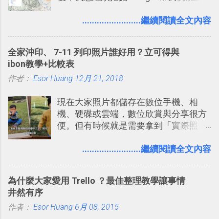
自助旅行的潛力。 今天這篇文章，就深
的討論，並且星號與釘選功能讓每個同
入的來聊聊 Google 的「我的地圖」服
........................繼續閱讀全文內容
事可以從聊天中記錄重點。 3. 「 有彈性
務，這是一個可以讓我們「自訂地圖」
」： Slack 的架構可以讓每一個團隊設
的工具 ，在地圖上任意繪製地標、路
計出符合自己需求的通訊平台， Slack
全家沖印、 7-11 列印照片誰好用？立可得與
線，對商務需求來說可以打造出一張一
的軟體則讓同事可以在任何地方和公司
ibon教學+比較表
張資料地圖（例如我之前在製作一本新
保持聯繫。 如果你需要中文版的同類平
作者：
Esor Huang
書時建立的「 台灣推薦空拍地點地圖
12月 21, 2018
台，可以參考： JANDI 高效率團隊通訊
」），對生活需求來說，則可以讓我們
平台完整教學，比 Slack 更適合中文用
現在大家照片都儲存在數位手機、相
規劃自助旅行路線！ Google 「我的地
戶 。 2017/3 新增 ： Sortd for Slack：
機、硬碟或雲端，數位欣賞與分享很方
圖」在規劃自助旅行路線時可以解決許
改造 Slack 討論串介面變成專案任務排
便。但有時候就是需要拿到「實際照
多問題： 國外地點名稱地址常常難懂，
程看板
片」，例如： 小朋友學校的勞作作業 想
用自訂地圖就能自己取一個好辨識的名
要製作家庭相框 用照片來當小禮物 把照
........................繼續閱讀全文內容
稱。 在規劃路線之外，自訂地圖還能補
片貼在紙本手帳上 這時候，有什麼方法
充許多旅遊圖文資料，讓這張地圖就是
可以快速把數位照片「洗」成實體照
旅遊手冊。 好看的自訂地圖一方面旅行
為什麼大家愛用 Trello ？最佳整理教學讓事情
片？而且最好能不花時間、立即拿到、
時帶來好心情，二方面事後就是最好的
井然有序
價格也不貴呢？ 如果家裡沒有印表機
旅遊回憶之一。 自訂地圖還能跟朋友共
作者：
Esor Huang
（或是沒有好的印表機），又不想跑照
6月 08, 2015
享合作，讓彼此都能在手機上查看這次