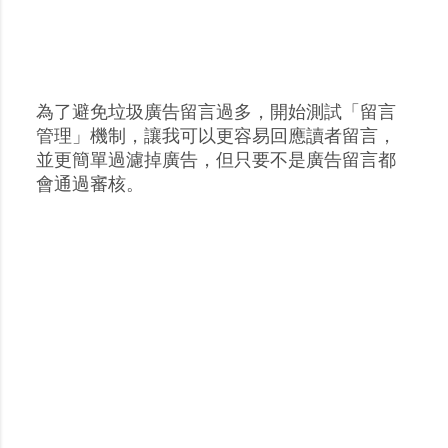
為了避免垃圾廣告留言過多，開始測試「留言
張
管理」機制，讓我可以更容易回應讀者留言，
貼
並更簡單過濾掉廣告，但只要不是廣告留言都
留
會通過審核。
言