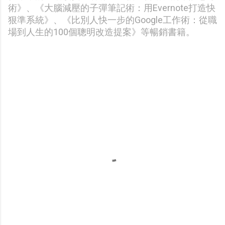
術》、《大腦減壓的子彈筆記術：用Evernote打造快
狠準系統》、《比別人快一步的Google工作術：從職
場到人生的100個聰明改造提案》等暢銷書籍。
留
言