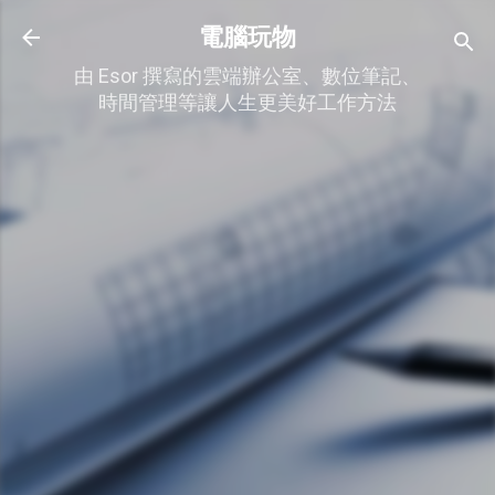
跳到主要內容
電腦玩物
由 Esor 撰寫的雲端辦公室、數位筆記、
時間管理等讓人生更美好工作方法