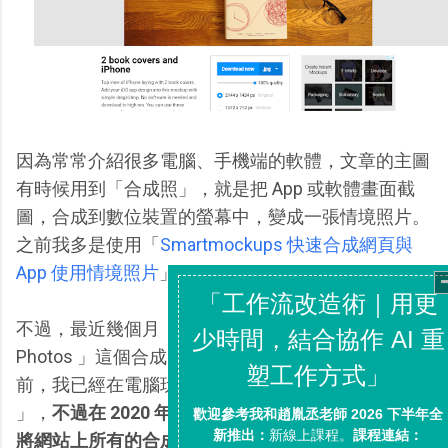
因為常常介紹很多電腦、手機端的軟體，文章的主圖
有時候用到「合成照」，就是把 App 或軟體畫面截
圖，合成到數位裝置的螢幕中，變成一張情境照片。
之前我多是使用「
Smartmockups 快速合成網頁與
App 使用情境照片
」。
不過，最近幾個月，我開始大量改用「 Mockup
Photos 」這個合成照製作線上工具。其實，兩年多
前，我已經在電腦玩物介紹過「 MockupPhotos
」，
不過在 2020 年初，「 Mockup Photos 」宣布
將網站上所有的合成照模板，開放免費使用，數量多