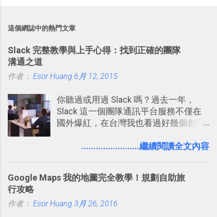
這個網誌中的熱門文章
Slack 完整教學與上手心得：找到正確的團隊
溝通之道
作者：
Esor Huang
6月 12, 2015
你聽過或用過 Slack 嗎？過去一年，
Slack 這一個團隊通訊平台服務不僅在
國外爆紅，在台灣我也看過好幾個創業
團隊使用 Slack 來做公司內部的訊息管
理，到底 Slack 有什麼魅力？它是不是
........................繼續閱讀全文內容
比起 LINE 或 Facebook 或 Email 更能有
效率的管理團隊溝通呢？我自己今年也
Google Maps 我的地圖完全教學！規劃自助旅
有機會在一個專案合作中使用了 Slack
行攻略
一段時間，我覺得它吸引人之處有三
作者：
Esor Huang
點： 1. 「 很有趣 」： Slack 裡擁有跟
3月 26, 2016
LINE 或 Facebook 一樣易於讓公司同事