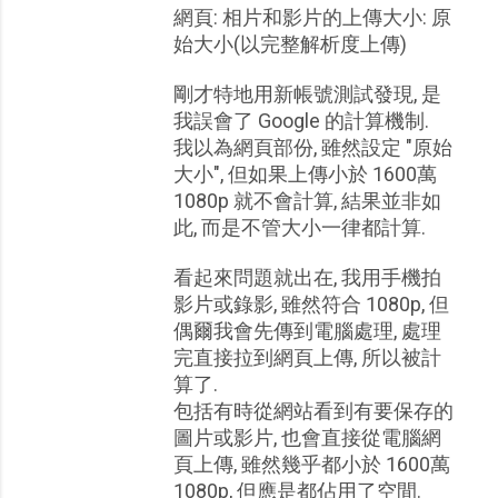
網頁: 相片和影片的上傳大小: 原
始大小(以完整解析度上傳)
剛才特地用新帳號測試發現, 是
我誤會了 Google 的計算機制.
我以為網頁部份, 雖然設定 "原始
大小", 但如果上傳小於 1600萬
1080p 就不會計算, 結果並非如
此, 而是不管大小一律都計算.
看起來問題就出在, 我用手機拍
影片或錄影, 雖然符合 1080p, 但
偶爾我會先傳到電腦處理, 處理
完直接拉到網頁上傳, 所以被計
算了.
包括有時從網站看到有要保存的
圖片或影片, 也會直接從電腦網
頁上傳, 雖然幾乎都小於 1600萬
1080p, 但應是都佔用了空間.