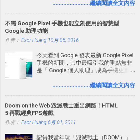
文，你可以真的在上面說明你在做什
........................繼續閱讀全文內容
麼，你也可以利用它來發表很短很短的
想法或評論，你當然可以透過它來發表
不需 Google Pixel 手機也能立刻使用的智慧型
牢騷，或許你也想要透過Twitter來詢問
Google 助理功能
什麼事情。各式各樣被發表的
作者：
Esor Huang
「twitter」會像資訊之河一樣在首頁、
10月 05, 2016
各個使用者ˋ追隨者之間穿流不息，但是
今天看到 Google 發表最新 Google Pixel
不管是採用什麼樣的方式利用Twitter，
手機的新聞，其中最吸引我的重點無非
沒有人會有意見，這是我覺得Twitter很
是「 Google 個人助理」成為手機更重
自由也很有趣的一個地方，我可以無拘
要且更有用的功能，有國外媒體稱：
無束的在上面塑造、表現我自己，或是
「這是他使用過最聰明的一台智慧型手
........................繼續閱讀全文內容
利用Twitter來嘗試各種可能。例如 目前
機。」 「 Google 個人助理」有更人性
我試圖將自己的Twitter打造成「 小電腦
化的應答方式，可以解答我們的各種詢
玩物 」的型態 ，我會在上面持續的丟一
Doom on the Web 毀滅戰士重出網路！HTML
問、可以找出特殊的照片、可以規劃我
些軟體更新、網站服務的資訊，未來也
5 再戰經典FPS遊戲
們的行程，也能幫我們安排時間。 其實
很想試試看是否能加入短評，或者對於
作者：
Esor Huang
如果單從後面幾個「功能面」來看， 這
6月 01, 2011
電腦玩物介紹過的資訊作補充，讓我的
些「 智慧型 Google 助理 」功能早已經
Twitter可以作為簡單的、即時的、隨想
記得我當年玩「毀滅戰士（DOOM）」
內建在我們的 Google 系統中，甚至大
的 碎碎念版電腦玩物 。不過你不需要像