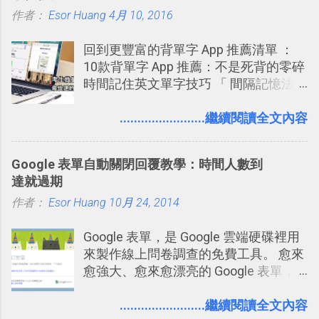
用「Follow」的方式來跟隨其它的使用
作者：
Esor Huang
Google Drive 變身 Trello ！幫雲端硬碟
4月 10, 2016
Firefox 4 和Safari ，而 Google Chrome
者，只要進入該使用者的個人頁面，然
建立專案看板 但是，我自己也一直使用
執行上可能會有些問題。
後在最上方按下﹝Follow﹞即可。 這種
回到更豐富的背單字 App 推薦清單 ：
著 Trello ，卻還沒有在電腦玩物上寫過
跟隨者、被跟隨者的概念是Twitter另一
10款背單字 App 推薦：不是死背的零碎
一篇完整的介紹！雖然錯過了幾年前第
個非常好玩的地方 ，所以 這次的
時間記住英文單字技巧 「 間隔記憶法
一時間推薦 Trello 的時機，但在這段時
Twitter Blocks很強調這個人際網路的概
」，是指透過特定時間的反覆記憶，把
間的使用經驗下，剛好可以讓我整理沉
念 ，如果說這一次的Twitter Blocks的
短期記憶變成長期記憶。 舉例來說我今
........................繼續閱讀全文內容
澱自己的使用方法，歸納出「 為什麼值
3D視圖有什麼用途的話，就是 它可以讓
天記住一個單字，相關一兩天之後我可
得試試看 Trello 的關鍵特色 」，然後轉
你非常方便、好玩、即興的擴展你的
能快要忘記，這時再次複習，記憶就增
化成這篇文章深入淺出的 Trello 上手教
Twit...
Google 表單自動關閉回覆教學：時間人數到
強；然後下次快要忘記可能變成相隔一
學。 2015/6/13 新增： 免費專案管理軟
達就過期
個禮拜，這時再次複習，就能把記憶強
體推薦！困難計畫簡單管理 13 種工具
作者：
Esor Huang
化，讓記憶延長到可能半個月；那時候
10月 24, 2014
2016 年新增 ： 如何將 Trello 切換到繁
再做一次複習，或許我們就擁有了接下
體中文版？網頁 App 全中文化
Google 表單，是 Google 雲端硬碟裡用
來一個月的記憶長度！就這樣反覆慢慢
2016/7/7 新增 ： 如何活用 Trello 記
來製作線上問卷調查的免費工具。 愈來
拉長時間練習，就能讓一個東西成為腦
帳？我的理財計畫心得與看板範本
愈強大、愈來愈漂亮的 Google 表單，
海中更深刻的記憶。 問題是，當我們一
2016/7/13 新增： 如何將網頁資料快速
可是設計出各式各樣擁有專業問題、滿
次要記住 1000 個英文單字，或是一次
剪貼到 Trello？收集專案資料技巧
足特殊調查需求的精美問卷，如果你還
........................繼續閱讀全文內容
要準備數百個考試問題時，自己手動進
2016/8 新增： Trello 開放「強化功能」