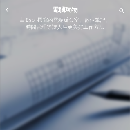
跳到主要內容
電腦玩物
由 Esor 撰寫的雲端辦公室、數位筆記、
時間管理等讓人生更美好工作方法