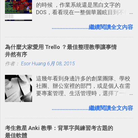
的時候 ，作業系統還是黑白文字的
多在 Android 與 iPhone 手機上都能使
我這麼認真，因為 我也很喜歡在Twitter
DOS，看看現在一整個華麗眩目到不行
用。
上面看到各種突如其來的生活雜感、毫
的各種第一人稱射擊遊戲，但做為我玩
無來由的牢騷困擾，因為這些碎碎念就
過的第一款 FPS遊戲 （應該也是世界上
........................繼續閱讀全文內容
好像把大家的生活用一種很自然無隔
的FPS鼻祖？），DOOM的刺激記憶與
閡、但又基本上不互相打擾的方式結合
興奮之情卻不會忘記，即使從現在眼光
在一起了 。 講了那麼多，其實類似
為什麼大家愛用 Trello ？最佳整理教學讓事情
來看DOOM的畫面簡直慘不忍睹，但如
Twitter的服務目前並不少見，台灣
井然有序
果重新拿起電鋸闖蕩在血腥的迷宮中，
Buboo 、大陸的 飯否 都是很優秀的
作者：
Esor Huang
想必還是會有一番美好的回味。 還好我
6月 08, 2015
Twitter型服務，而最近一向簡約的
們擁有支援 HTML 5 的瀏覽器！在「
Twitter開始推出一些新功能，尤其是今
這幾年看到身邊許多的創業團隊、學校
Mozilla Demo Studio 」網站提供了讓技
天推出的「 Twitter Blocks 」更是一個
社團、辦公室裡的部門，或是個人在需
術人員交流HTML、CSS、Javascript新
值得一玩的3D視覺化功能，下面就來分
要專案管理、生活管理時，選擇了一個
玩意的園地，而其中一個最新的作品，
享一下我玩這個新功能的一些感想。
叫做「 Trello 」的雲端服務，這到底是
就是「DOOM on the Web」，毀滅戰士
Twitter： http://twitter.com/home
一個什麼樣的管理工具，讓這麼多人都
........................繼續閱讀全文內容
一代的網頁版！ 這款「 DOOM on the
Twitter Blocks：
愛用 Trello ？在電腦玩物上，我也從旁
Web 」採用HTML 5相關技術重建而成
http://explore.twitter.com/ 電腦玩物情
敲側擊的角度，寫過幾篇「 Trello 概
，把原本遊戲的場景與功能搬上瀏覽器
蒐小誌： http://twitter.com/esorhjy
考生救星 Anki 教學：背單字與練習考古題的
念」的管理教學文章： 把 Evernote 當
內，玩家可以免費上網通關！不過目前
Twitter除了自顧自的碎碎念外，你可以
最佳軟體
作 Trello！ Kanbanote 筆記看板管理法
因為技術限制， 主要支援的瀏覽器為