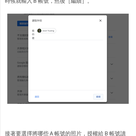
時候就輸入 B 帳號，然後［繼續］。
接著要選擇將哪些 A 帳號的照片，授權給 B 帳號讀