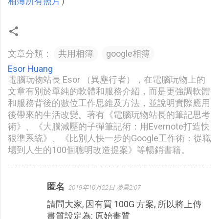
相簿所有照片
）
文章分類：
共用相簿
google相簿
Esor Huang
電腦玩物站長 Esor （異塵行者），在電腦玩物上的
文章有別於單純的軟體和服務介紹，而是更強調軟體
和服務背後的數位工作思維及方法，並說明實際應用
後帶來的生活改變。著有《電腦玩物站長的筆記思考
術》、《大腦減壓的子彈筆記術：用Evernote打造快
狠準系統》、《比別人快一步的Google工作術：從職
場到人生的100個聰明改造提案》等暢銷書籍。
匿名
2019年10月22日 凌晨2:07
留
請問大家, 因有買 100G 方案, 所以將上傳
言
畫質設定為: 原始畫質