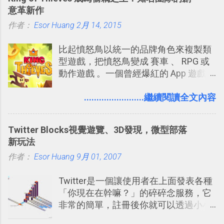
片？而且最好能不花時間、立即拿到、
時帶來好心情，二方面事後就是最好的
意革新作
價格也不貴呢？ 如果家裡沒有印表機
旅遊回憶之一。 自訂地圖還能跟朋友共
作者：
Esor Huang
（或是沒有好的印表機），又不想跑照
2月 14, 2015
享合作，讓彼此都能在手機上查看這次
相館，那麼這時候 「便利商店」同樣也
旅行地圖。
比起憤怒鳥以統一的品牌角色來複製類
提供了印照片的服務 ，而且價格不貴，
型遊戲，把憤怒鳥變成 賽車 、 RPG 或
可以立即拿到，操作流程也十分簡單。
動作遊戲 。一個曾經爆紅的 App 遊戲開
之前我在電腦玩物分享過：「 不需買印
發團隊，有沒有辦法在成名作之後，再
表機也免隨身碟， 7-11 全家雲端列印超
次推出另外一個足以撼動市場，並且有
........................繼續閱讀全文內容
方便教學 」。這篇文章則從印照片出
著全新顛覆創意的作品呢？現在，或許
發： 同樣的不需買印表機、不需隨身
我們將看到這樣的例子！ 今天要推薦的
碟，就能快速印出高品質的照片成品。
Twitter Blocks視覺遊覽、3D發現，微型部落
是另外一款非常知名系列作「 Cut the
新玩法
Rope （割繩子） 」的開發公司
作者：
Esor Huang
ZeptoLab ，在玩了幾個割繩子變形後，
9月 01, 2007
前幾天推出了他們宣傳已久的全新作
Twitter是一個讓使用者在上面發表各種
品：「 King of Thieves 」，這是一款
「你現在在幹嘛？」的碎碎念服務，它
玩法與眾不同的 PVP 偷竊對戰遊戲 。
非常的簡單，註冊後你就可以透過小小
的視窗發表任何不超過140個字元的短