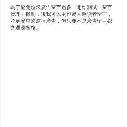
為了避免垃圾廣告留言過多，開始測試「留言
張
管理」機制，讓我可以更容易回應讀者留言，
貼
並更簡單過濾掉廣告，但只要不是廣告留言都
留
會通過審核。
言