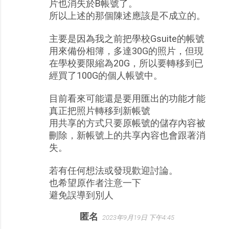
片也消失於B帳號了。
所以上述的那個陳述應該是不成立的。
主要是因為我之前把學校Gsuite的帳號
用來備份相簿，多達30G的照片，但現
在學校要限縮為20G，所以要轉移到已
經買了100G的個人帳號中。
目前看來可能還是要用匯出的功能才能
真正把照片轉移到新帳號
用共享的方式只要原帳號的儲存內容被
刪除，新帳號上的共享內容也會跟著消
失。
若有任何想法或發現歡迎討論。
也希望原作者注意一下
避免誤導到別人
匿名
2023年9月19日 下午4:45