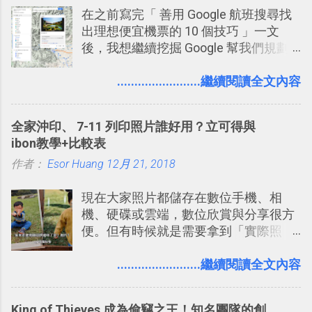
在之前寫完「 善用 Google 航班搜尋找
聊天打屁、傳送有趣影音圖文的功能。
出理想便宜機票的 10 個技巧 」一文
2. 「 有效率 」：但是 Slack 的頻道、群
後，我想繼續挖掘 Google 幫我們規劃
組機制讓茶水間的聊天，不會干擾工作
自助旅行的潛力。 今天這篇文章，就深
的討論，並且星號與釘選功能讓每個同
入的來聊聊 Google 的「我的地圖」服
........................繼續閱讀全文內容
事可以從聊天中記錄重點。 3. 「 有彈性
務，這是一個可以讓我們「自訂地圖」
」： Slack 的架構可以讓每一個團隊設
的工具 ，在地圖上任意繪製地標、路
計出符合自己需求的通訊平台， Slack
全家沖印、 7-11 列印照片誰好用？立可得與
線，對商務需求來說可以打造出一張一
的軟體則讓同事可以在任何地方和公司
ibon教學+比較表
張資料地圖（例如我之前在製作一本新
保持聯繫。 如果你需要中文版的同類平
作者：
Esor Huang
書時建立的「 台灣推薦空拍地點地圖
12月 21, 2018
台，可以參考： JANDI 高效率團隊通訊
」），對生活需求來說，則可以讓我們
平台完整教學，比 Slack 更適合中文用
現在大家照片都儲存在數位手機、相
規劃自助旅行路線！ Google 「我的地
戶 。 2017/3 新增 ： Sortd for Slack：
機、硬碟或雲端，數位欣賞與分享很方
圖」在規劃自助旅行路線時可以解決許
改造 Slack 討論串介面變成專案任務排
便。但有時候就是需要拿到「實際照
多問題： 國外地點名稱地址常常難懂，
程看板
片」，例如： 小朋友學校的勞作作業 想
用自訂地圖就能自己取一個好辨識的名
要製作家庭相框 用照片來當小禮物 把照
........................繼續閱讀全文內容
稱。 在規劃路線之外，自訂地圖還能補
片貼在紙本手帳上 這時候，有什麼方法
充許多旅遊圖文資料，讓這張地圖就是
可以快速把數位照片「洗」成實體照
旅遊手冊。 好看的自訂地圖一方面旅行
King of Thieves 成為偷竊之王！知名團隊的創