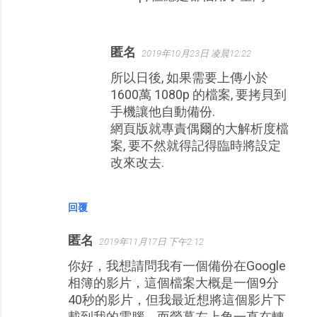
匿名
2019年10月23日 凌晨12:22
所以日後, 如果需要上傳小於
1600萬 1080p 的檔案, 要拷貝到
手機讓他自動備份.
網頁版就專責偶爾的大解析度檔
案, 要不然就得記得臨時將設定
改來改去.
回覆
匿名
2019年11月17日 下午2:12
你好，我想請問我有一個備份在Google
相簿的影片，這個檔案大概是一個9分
40秒的影片，但我最近想將這個影片下
載到我的電腦，而螢幕左上角一直在轉