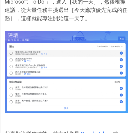
Microsoft To-Do 」，進入［我的一天］，然後根據
建議，從大量任務中挑選出［今天應該優先完成的任
務］，這樣就能專注開始這一天了。