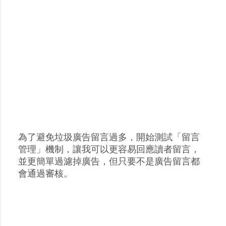
為了避免垃圾廣告留言過多，開始測試「留言
張
管理」機制，讓我可以更容易回應讀者留言，
貼
並更簡單過濾掉廣告，但只要不是廣告留言都
留
會通過審核。
言