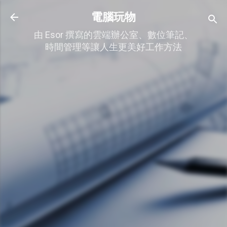
跳到主要內容
電腦玩物
由 Esor 撰寫的雲端辦公室、數位筆記、
時間管理等讓人生更美好工作方法